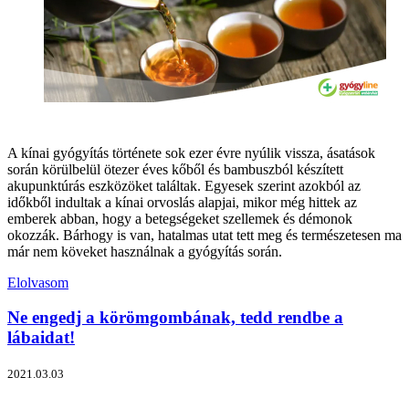
A kínai gyógyítás története sok ezer évre nyúlik vissza, ásatások
során körülbelül ötezer éves kőből és bambuszból készített
akupunktúrás eszközöket találtak. Egyesek szerint azokból az
időkből indultak a kínai orvoslás alapjai, mikor még hittek az
emberek abban, hogy a betegségeket szellemek és démonok
okozzák. Bárhogy is van, hatalmas utat tett meg és természetesen ma
már nem köveket használnak a gyógyítás során.
Elolvasom
Ne engedj a körömgombának, tedd rendbe a
lábaidat!
2021.03.03