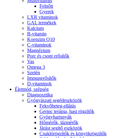
Multivitamin
Felnőtt
Gyerek
LXR vitaminok
GAL termékek
Kalcium
B-vitamin
Koenzim Q10
C-vitaminok
Magnézium
Porc és csont erősítők
Vas
Omega 3
Szelén
Immunerősítők
D-vitaminok
Életmód, szépség
Diagnosztika
Gyógyászati segédeszközök
Fekvőbeteg-ellátás
Gerinc terápia, hasi rögzítők
Gyógyharisnyák
Hőmérők, lázmérők
Járást segítő eszközök
Csuklórögzítők és könyökrögzítők