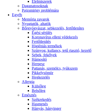
É́lelmiszerek
Daganatosoknak
Pajzsmirigy problémára
Egyéb
Memória zavarok
Nyugtatók, altatók
Bőrgyógyászat, sebkezelés, fertőtlenítes
É́gési sérülés
Koronavírus elleni védekezés
Fertőtlenítés
Higiéniás termékek
Szúnyog, kullancs, tetű riasztó, kezelő
Sebek, fekélyek
Hámosító
Herpesz
Pattanás, szemölcs, tyúkszem
Pikkelysömör
Hegkezelés
Allergia
Külsőleg
Belsőleg
Emésztés
Székrekedés
Hasmenés
Hányás, hányinger