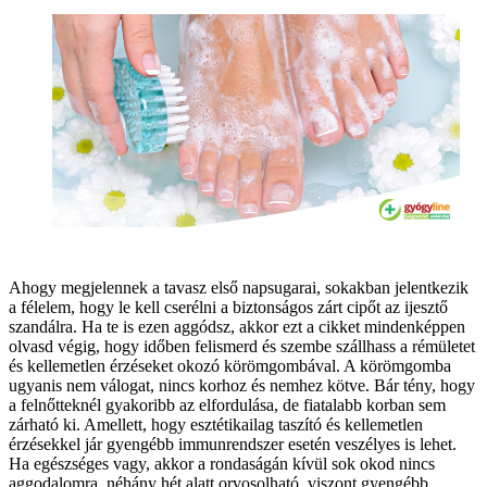
Ahogy megjelennek a tavasz első napsugarai, sokakban jelentkezik
a félelem, hogy le kell cserélni a biztonságos zárt cipőt az ijesztő
szandálra. Ha te is ezen aggódsz, akkor ezt a cikket mindenképpen
olvasd végig, hogy időben felismerd és szembe szállhass a rémületet
és kellemetlen érzéseket okozó körömgombával. A körömgomba
ugyanis nem válogat, nincs korhoz és nemhez kötve. Bár tény, hogy
a felnőtteknél gyakoribb az elfordulása, de fiatalabb korban sem
zárható ki. Amellett, hogy esztétikailag taszító és kellemetlen
érzésekkel jár gyengébb immunrendszer esetén veszélyes is lehet.
Ha egészséges vagy, akkor a rondaságán kívül sok okod nincs
aggodalomra, néhány hét alatt orvosolható, viszont gyengébb