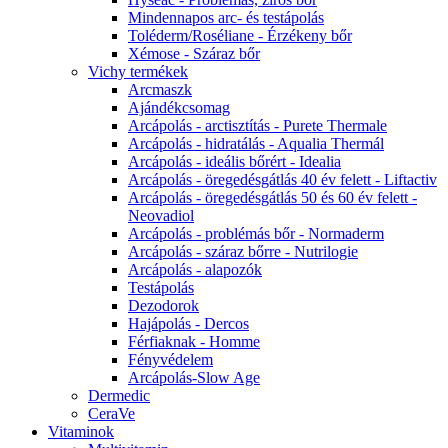
Mindennapos arc- és testápolás
Toléderm/Roséliane - Érzékeny bőr
Xémose - Száraz bőr
Vichy termékek
Arcmaszk
Ajándékcsomag
Arcápolás - arctisztítás - Purete Thermale
Arcápolás - hidratálás - Aqualia Thermál
Arcápolás - ideális bőrért - Idealia
Arcápolás - öregedésgátlás 40 év felett - Liftactiv
Arcápolás - öregedésgátlás 50 és 60 év felett -
Neovadiol
Arcápolás - problémás bőr - Normaderm
Arcápolás - száraz bőrre - Nutrilogie
Arcápolás - alapozók
Testápolás
Dezodorok
Hajápolás - Dercos
Férfiaknak - Homme
Fényvédelem
Arcápolás-Slow Age
Dermedic
CeraVe
Vitaminok