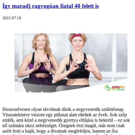
Így maradj ragyogóan fiatal 40 felett is
2021.07.18
Huszonévesen olyan távolinak tűnik a negyvenedik születésnap.
Visszatekintve viszont egy pillanat alatt elteltek az évek. Sok szép
emlék, ami közé a negyvenedik gyertya elfújása is bekerül – ez sok
nő számára okoz nehézséget. Öregnek érzi magát, már nem csak
azért festi a haját, hogy a divatnak megfeleljen, hanem az ősz