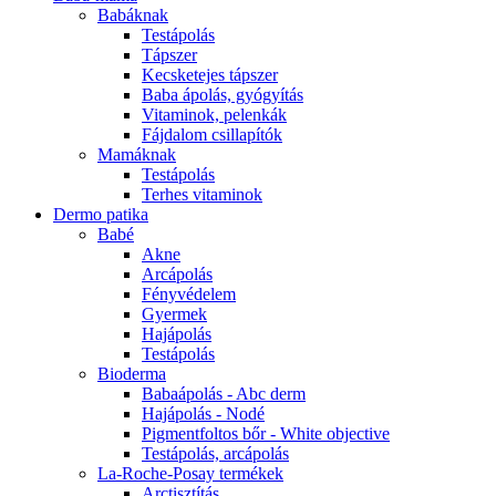
Babáknak
Testápolás
Tápszer
Kecsketejes tápszer
Baba ápolás, gyógyítás
Vitaminok, pelenkák
Fájdalom csillapítók
Mamáknak
Testápolás
Terhes vitaminok
Dermo patika
Babé
Akne
Arcápolás
Fényvédelem
Gyermek
Hajápolás
Testápolás
Bioderma
Babaápolás - Abc derm
Hajápolás - Nodé
Pigmentfoltos bőr - White objective
Testápolás, arcápolás
La-Roche-Posay termékek
Arctisztítás