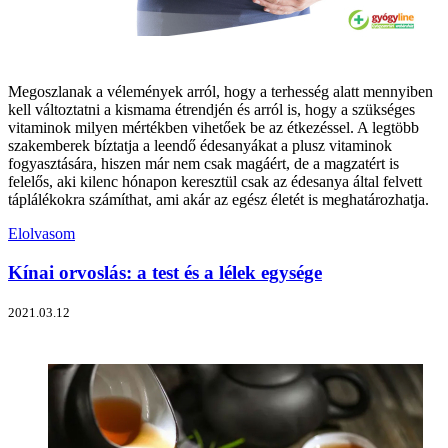
Megoszlanak a vélemények arról, hogy a terhesség alatt mennyiben
kell változtatni a kismama étrendjén és arról is, hogy a szükséges
vitaminok milyen mértékben vihetőek be az étkezéssel. A legtöbb
szakemberek bíztatja a leendő édesanyákat a plusz vitaminok
fogyasztására, hiszen már nem csak magáért, de a magzatért is
felelős, aki kilenc hónapon keresztül csak az édesanya által felvett
táplálékokra számíthat, ami akár az egész életét is meghatározhatja.
Elolvasom
Kínai orvoslás: a test és a lélek egysége
2021.03.12