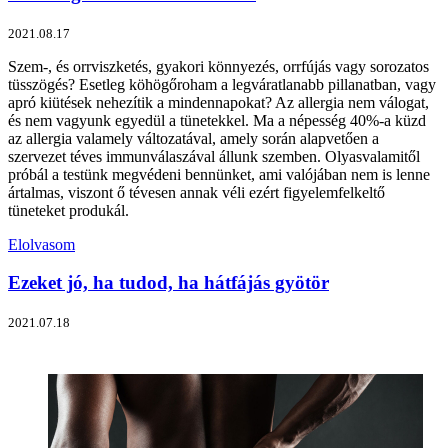
2021.08.17
Szem-, és orrviszketés, gyakori könnyezés, orrfújás vagy sorozatos
tüsszögés? Esetleg köhögőroham a legváratlanabb pillanatban, vagy
apró kiütések nehezítik a mindennapokat? Az allergia nem válogat,
és nem vagyunk egyedül a tünetekkel. Ma a népesség 40%-a küzd
az allergia valamely változatával, amely során alapvetően a
szervezet téves immunválaszával állunk szemben. Olyasvalamitől
próbál a testünk megvédeni bennünket, ami valójában nem is lenne
ártalmas, viszont ő tévesen annak véli ezért figyelemfelkeltő
tüneteket produkál.
Elolvasom
Ezeket jó, ha tudod, ha hátfájás gyötör
2021.07.18