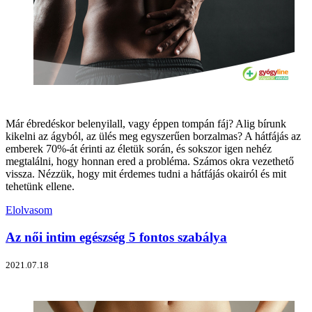
Már ébredéskor belenyilall, vagy éppen tompán fáj? Alig bírunk
kikelni az ágyból, az ülés meg egyszerűen borzalmas? A hátfájás az
emberek 70%-át érinti az életük során, és sokszor igen nehéz
megtalálni, hogy honnan ered a probléma. Számos okra vezethető
vissza. Nézzük, hogy mit érdemes tudni a hátfájás okairól és mit
tehetünk ellene.
Elolvasom
Az női intim egészség 5 fontos szabálya
2021.07.18