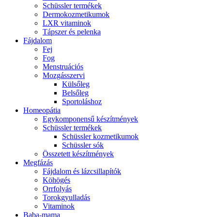
Schüssler termékek
Dermokozmetikumok
LXR vitaminok
Tápszer és pelenka
Fájdalom
Fej
Fog
Menstruációs
Mozgásszervi
Külsőleg
Belsőleg
Sportoláshoz
Homeopátia
Egykomponensű készítmények
Schüssler termékek
Schüssler kozmetikumok
Schüssler sók
Összetett készítmények
Megfázás
Fájdalom és lázcsillapítók
Köhögés
Orrfolyás
Torokgyulladás
Vitaminok
Baba-mama