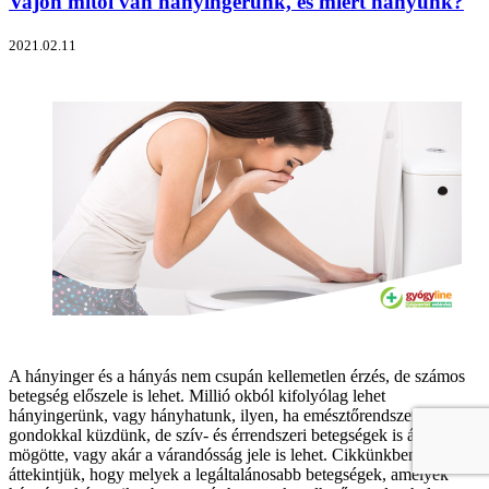
Vajon mitől van hányingerünk, és miért hányunk?
2021.02.11
A hányinger és a hányás nem csupán kellemetlen érzés, de számos
betegség előszele is lehet. Millió okból kifolyólag lehet
hányingerünk, vagy hányhatunk, ilyen, ha emésztőrendszeri
gondokkal küzdünk, de szív- és érrendszeri betegségek is állhatnak
mögötte, vagy akár a várandósság jele is lehet. Cikkünkben
áttekintjük, hogy melyek a legáltalánosabb betegségek, amelyek