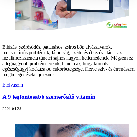
Elhízás, szőrösödés, pattanásos, zsíros bőr, alvászavarok,
menstruációs problémák, fáradtság, szédülés étkezés után – az
inzulinrezisztencia tünetei sajnos nagyon kellemetlenek. Mégsem ez
a legnagyobb probléma velük, hanem az, hogy komoly
egészségügyi kockázatot, cukorbetegséget illetve szív- és érrendszeri
megbetegedéseket jeleznek.
Elolvasom
A 9 legfontosabb szemerősítő vitamin
2021.04.28