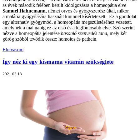
as évek második felében került kidolgozásra a homeopátia elve
Samuel Hahnemann
, német orvos és gyógyszerész által, mikor
a malária gyógyítására használt kininnel kísérletezett. Ez a gondolat
egy alternatív gyógymód, a homeopátia megszületéséhez vezetett,
amelynek a mai napig ez az első és a legfontosabb elve. Szó szerint
nézve a homeopátia jelentése
hasonló szenvedés tana
, mely két
görög szóból tevődik össze: homoios és pathein.
Elolvasom
Így néz ki egy kismama vitamin szükséglete
2021.03.18