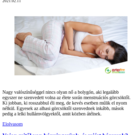
2021.02.11
Nagy valószínűséggel nincs olyan nő a bolygón, aki legalább
egyszer ne szenvedett volna az élete során menstruációs görcsöktől.
Ki jobban, ki rosszabbul éli meg, de kevés esetben múlik el nyom
nélkül. Egyesek az alhasi görcsöktől szenvednek inkább, mások
pedig a lelki hullámvölgyektől, amit közben átélnek.
Elolvasom