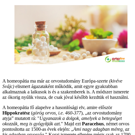
A homeopátia ma már az orvostudomány Európa-szerte
(kivéve
Svájc)
elismert ágazataként működik, amit egyre gyakrabban
alkalmaznak a laikusok is és a szakemberek is. A módszer ismerete
az ókorig nyúlik vissza, de csak jóval később kezdtük el használni.
A homeopátia fő alapelve a hasonlósági elv, amire először
Hippokratész
(
görög orvos, i.e. 460-377
), „az orvostudomány
atyja” mutatott rá: "
Ugyanazok a dolgok, amelyek a betegséget
okozzák, meg is gyógyítják azt.
" Majd ezt
Paracelsus
, német orvos
pontosította az 1500-as évek elején: „
Ami nagy adagban méreg, az
kis adagban orvosság.
" Korai ismerete ellenére mégis csak az 1700-