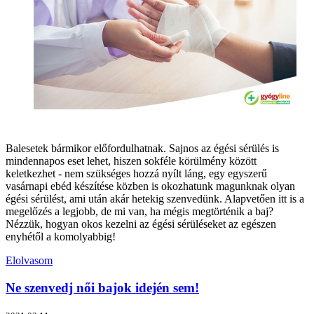
Balesetek bármikor előfordulhatnak. Sajnos az égési sérülés is
mindennapos eset lehet, hiszen sokféle körülmény között
keletkezhet - nem szükséges hozzá nyílt láng, egy egyszerű
vasárnapi ebéd készítése közben is okozhatunk magunknak olyan
égési sérülést, ami után akár hetekig szenvedünk. Alapvetően itt is a
megelőzés a legjobb, de mi van, ha mégis megtörténik a baj?
Nézzük, hogyan okos kezelni az égési sérüléseket az egészen
enyhétől a komolyabbig!
Elolvasom
Ne szenvedj női bajok idején sem!