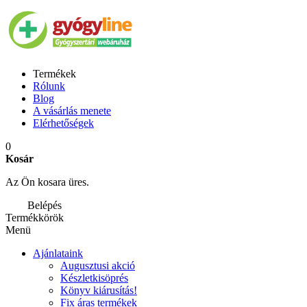
Termékek
Rólunk
Blog
A vásárlás menete
Elérhetőségek
0
Kosár
Az Ön kosara üres.
Belépés
Termékkörök
Menü
Ajánlataink
Augusztusi akció
Készletkisöprés
Könyv kiárusítás!
Fix áras termékek