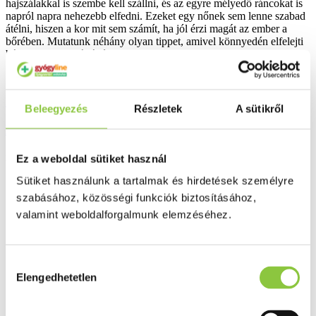
hajszálakkal is szembe kell szállni, és az egyre mélyedő ráncokat is
napról napra nehezebb elfedni. Ezeket egy nőnek sem lenne szabad
átélni, hiszen a kor mit sem számít, ha jól érzi magát az ember a
bőrében. Mutatunk néhány olyan tippet, amivel könnyedén elfelejti
bárki, hogy immár átlépte negyvenet.
Elolvasom
Beleegyezés
Részletek
A sütikről
Ez történik a testeddel fogyás közben
2021.05.18
Ez a weboldal sütiket használ
Sütiket használunk a tartalmak és hirdetések személyre
szabásához, közösségi funkciók biztosításához,
valamint weboldalforgalmunk elemzéséhez.
Hozzájárulás
Elengedhetetlen
kiválasztása