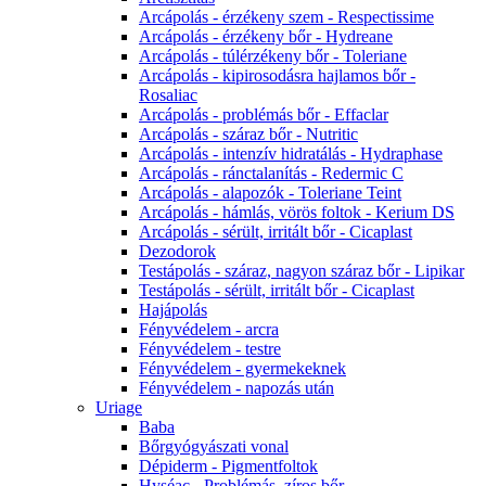
Arcápolás - érzékeny szem - Respectissime
Arcápolás - érzékeny bőr - Hydreane
Arcápolás - túlérzékeny bőr - Toleriane
Arcápolás - kipirosodásra hajlamos bőr -
Rosaliac
Arcápolás - problémás bőr - Effaclar
Arcápolás - száraz bőr - Nutritic
Arcápolás - intenzív hidratálás - Hydraphase
Arcápolás - ránctalanítás - Redermic C
Arcápolás - alapozók - Toleriane Teint
Arcápolás - hámlás, vörös foltok - Kerium DS
Arcápolás - sérült, irritált bőr - Cicaplast
Dezodorok
Testápolás - száraz, nagyon száraz bőr - Lipikar
Testápolás - sérült, irritált bőr - Cicaplast
Hajápolás
Fényvédelem - arcra
Fényvédelem - testre
Fényvédelem - gyermekeknek
Fényvédelem - napozás után
Uriage
Baba
Bőrgyógyászati vonal
Dépiderm - Pigmentfoltok
Hyséac - Problémás, zíros bőr