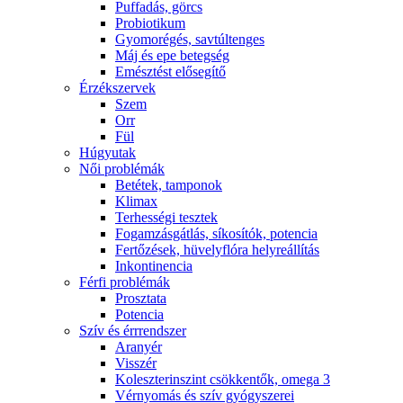
Puffadás, görcs
Probiotikum
Gyomorégés, savtúltenges
Máj és epe betegség
Emésztést elősegítő
Érzékszervek
Szem
Orr
Fül
Húgyutak
Női problémák
Betétek, tamponok
Klimax
Terhességi tesztek
Fogamzásgátlás, síkosítók, potencia
Fertőzések, hüvelyflóra helyreállítás
Inkontinencia
Férfi problémák
Prosztata
Potencia
Szív és érrrendszer
Aranyér
Visszér
Koleszterinszint csökkentők, omega 3
Vérnyomás és szív gyógyszerei