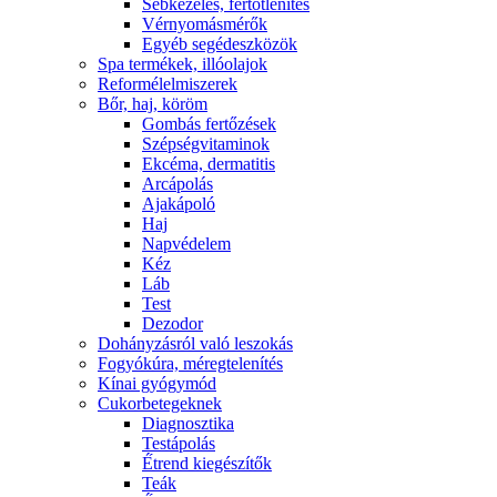
Sebkezelés, fertőtlenítés
Vérnyomásmérők
Egyéb segédeszközök
Spa termékek, illóolajok
Reformélelmiszerek
Bőr, haj, köröm
Gombás fertőzések
Szépségvitaminok
Ekcéma, dermatitis
Arcápolás
Ajakápoló
Haj
Napvédelem
Kéz
Láb
Test
Dezodor
Dohányzásról való leszokás
Fogyókúra, méregtelenítés
Kínai gyógymód
Cukorbetegeknek
Diagnosztika
Testápolás
É́trend kiegészítők
Teák