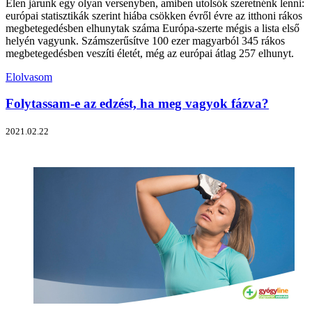
Élen járunk egy olyan versenyben, amiben utolsók szeretnénk lenni:
európai statisztikák szerint hiába csökken évről évre az itthoni rákos
megbetegedésben elhunytak száma Európa-szerte mégis a lista első
helyén vagyunk. Számszerűsítve 100 ezer magyarból 345 rákos
megbetegedésben veszíti életét, még az európai átlag 257 elhunyt.
Elolvasom
Folytassam-e az edzést, ha meg vagyok fázva?
2021.02.22