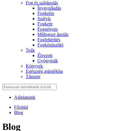
Fog és szájápolás
Í́nygyulladás
Fogkrém
Szájvíz
Fogkefe
Fogselyem
Műfogsor ápolás
Fogfehérítés
Fogköztisztító
Teák
É́lvezeti
Gyógyteák
Könyvek
Egészség ajándékba
Tápszer
Ajánlataink
Főoldal
Blog
Blog