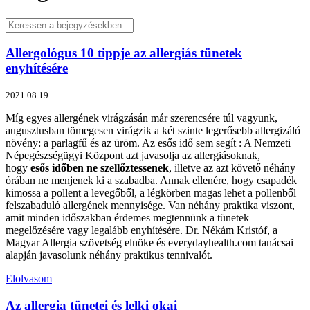
Allergológus 10 tippje az allergiás tünetek
enyhítésére
2021.08.19
Míg egyes allergének virágzásán már szerencsére túl vagyunk,
augusztusban tömegesen virágzik a két szinte legerősebb allergizáló
növény: a parlagfű és az üröm. Az esős idő sem segít : A Nemzeti
Népegészségügyi Központ azt javasolja az allergiásoknak,
hogy
esős időben ne szellőztessenek
, illetve az azt követő néhány
órában ne menjenek ki a szabadba. Annak ellenére, hogy csapadék
kimossa a pollent a levegőből, a légkörben magas lehet a pollenből
felszabaduló allergének mennyisége. Van néhány praktika viszont,
amit minden időszakban érdemes megtennünk a tünetek
megelőzésére vagy legalább enyhítésére. Dr. Nékám Kristóf, a
Magyar Allergia szövetség elnöke és everydayhealth.com tanácsai
alapján javasolunk néhány praktikus tennivalót.
Elolvasom
Az allergia tünetei és lelki okai