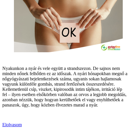
Nyakunkon a nyár és vele együtt a strandszezon. De sajnos nem
minden nőnek felhőtlen ez az időszak. A nyári hónapokban megnő a
nőgyógyászati bejelentkezések száma, ugyanis sokan hajlamosak
vagyunk különféle gombás, strand fertőzések összeszedésére.
Kellemetlenül csíp, viszket, kipirosodik intim tájékon, irritáció lép
fel – ilyen esetben elsőkörben valóban az orvos a legjobb megoldás,
azonban nézzük, hogy hogyan kerülhetőek el vagy enyhíthetőek a
panaszok, úgy, hogy közben élvezetes marad a nyár.
Elolvasom