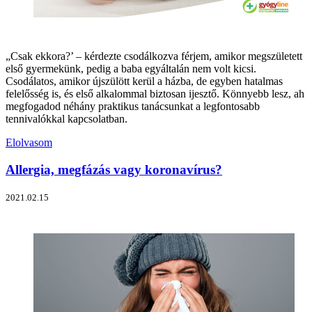
„Csak ekkora?’ – kérdezte csodálkozva férjem, amikor megszületett
első gyermekünk, pedig a baba egyáltalán nem volt kicsi.
Csodálatos, amikor újszülött kerül a házba, de egyben hatalmas
felelősség is, és első alkalommal biztosan ijesztő. Könnyebb lesz, ah
megfogadod néhány praktikus tanácsunkat a legfontosabb
tennivalókkal kapcsolatban.
Elolvasom
Allergia, megfázás vagy koronavírus?
2021.02.15