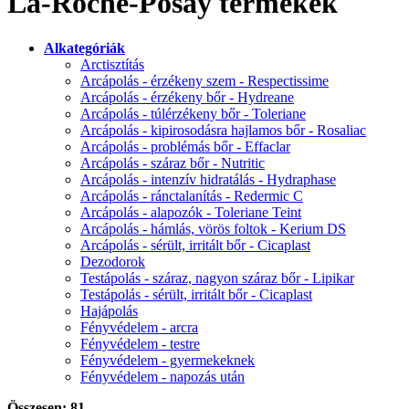
La-Roche-Posay termékek
Alkategóriák
Arctisztítás
Arcápolás - érzékeny szem - Respectissime
Arcápolás - érzékeny bőr - Hydreane
Arcápolás - túlérzékeny bőr - Toleriane
Arcápolás - kipirosodásra hajlamos bőr - Rosaliac
Arcápolás - problémás bőr - Effaclar
Arcápolás - száraz bőr - Nutritic
Arcápolás - intenzív hidratálás - Hydraphase
Arcápolás - ránctalanítás - Redermic C
Arcápolás - alapozók - Toleriane Teint
Arcápolás - hámlás, vörös foltok - Kerium DS
Arcápolás - sérült, irritált bőr - Cicaplast
Dezodorok
Testápolás - száraz, nagyon száraz bőr - Lipikar
Testápolás - sérült, irritált bőr - Cicaplast
Hajápolás
Fényvédelem - arcra
Fényvédelem - testre
Fényvédelem - gyermekeknek
Fényvédelem - napozás után
Összesen: 81