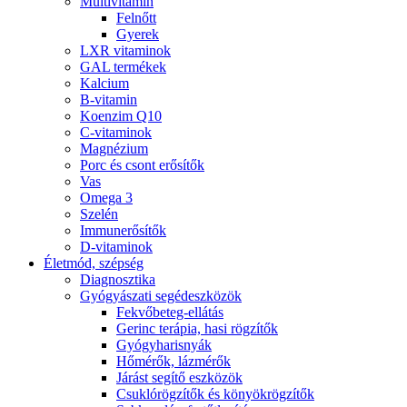
Multivitamin
Felnőtt
Gyerek
LXR vitaminok
GAL termékek
Kalcium
B-vitamin
Koenzim Q10
C-vitaminok
Magnézium
Porc és csont erősítők
Vas
Omega 3
Szelén
Immunerősítők
D-vitaminok
Életmód, szépség
Diagnosztika
Gyógyászati segédeszközök
Fekvőbeteg-ellátás
Gerinc terápia, hasi rögzítők
Gyógyharisnyák
Hőmérők, lázmérők
Járást segítő eszközök
Csuklórögzítők és könyökrögzítők