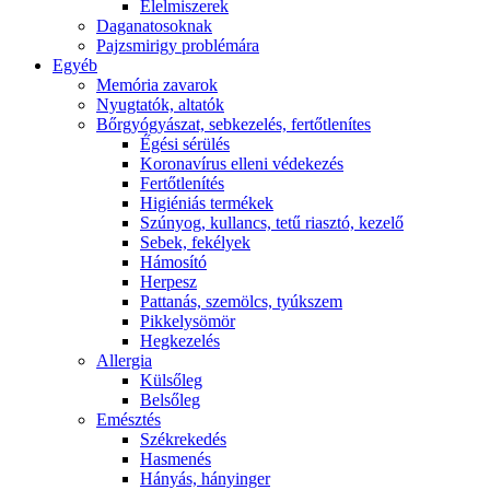
É́lelmiszerek
Daganatosoknak
Pajzsmirigy problémára
Egyéb
Memória zavarok
Nyugtatók, altatók
Bőrgyógyászat, sebkezelés, fertőtlenítes
É́gési sérülés
Koronavírus elleni védekezés
Fertőtlenítés
Higiéniás termékek
Szúnyog, kullancs, tetű riasztó, kezelő
Sebek, fekélyek
Hámosító
Herpesz
Pattanás, szemölcs, tyúkszem
Pikkelysömör
Hegkezelés
Allergia
Külsőleg
Belsőleg
Emésztés
Székrekedés
Hasmenés
Hányás, hányinger