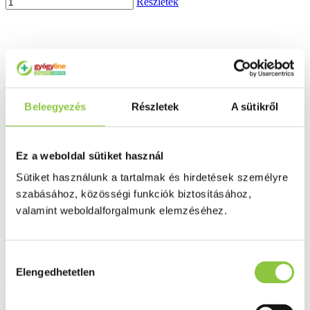
Részletek
Beleegyezés
Részletek
A sütikről
Ez a weboldal sütiket használ
Sütiket használunk a tartalmak és hirdetések személyre
szabásához, közösségi funkciók biztosításához,
La Roche-Posay Cicaplast B5 balzsam 40
valamint weboldalforgalmunk elemzéséhez.
ml
Hozzájárulás
4 590 Ft
Elengedhetetlen
kiválasztása
Részletek