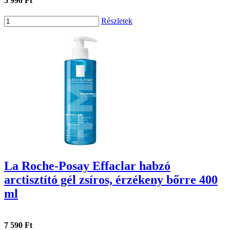
5 990 Ft
Részletek
La Roche-Posay Effaclar habzó
arctisztító gél zsíros, érzékeny bőrre 400
ml
7 590 Ft