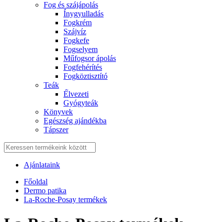
Fog és szájápolás
Í́nygyulladás
Fogkrém
Szájvíz
Fogkefe
Fogselyem
Műfogsor ápolás
Fogfehérítés
Fogköztisztító
Teák
É́lvezeti
Gyógyteák
Könyvek
Egészség ajándékba
Tápszer
Ajánlataink
Főoldal
Dermo patika
La-Roche-Posay termékek