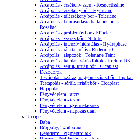
Arcápolás - érzékeny szem - Respectissime
Arcápolás - érzékeny bőr - Hydreane
Arcápolás - túlérzékeny bőr - Toleriane
Arcápolás - kipirosodásra hajlamos bőr -
Rosaliac
Arcápolás - problémás bőr - Effaclar
Arcápolás - száraz bőr - Nutritic
Arcápolás - intenzív hidratálás - Hydraphase
Arcápolás - ránctalanítás - Redermic C
Arcápolás - alapozók - Toleriane Teint
Arcápolás - hámlás, vörös foltok - Kerium DS
Arcápolás - sérült, irritált bőr - Cicaplast
Dezodorok
Testápolás - száraz, nagyon száraz bőr - Lipikar
Testápolás - sérült, irritált bőr - Cicaplast
Hajápolás
Fényvédelem - arcra
Fényvédelem - testre
Fényvédelem - gyermekeknek
Fényvédelem - napozás után
Uriage
Baba
Bőrgyógyászati vonal
Dépiderm - Pigmentfoltok
Hyséac - Problémás, zíros bőr