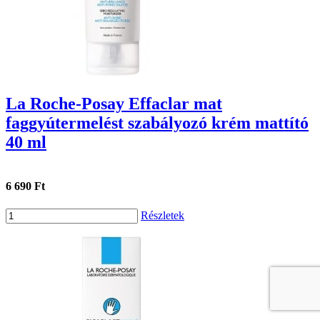
La Roche-Posay Effaclar mat
faggyútermelést szabályozó krém mattító
40 ml
6 690 Ft
Részletek