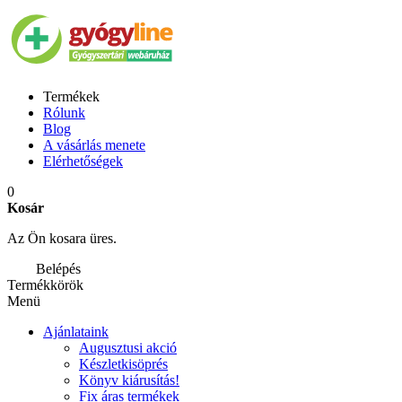
Termékek
Rólunk
Blog
A vásárlás menete
Elérhetőségek
0
Kosár
Az Ön kosara üres.
Belépés
Termékkörök
Menü
Ajánlataink
Augusztusi akció
Készletkisöprés
Könyv kiárusítás!
Fix áras termékek