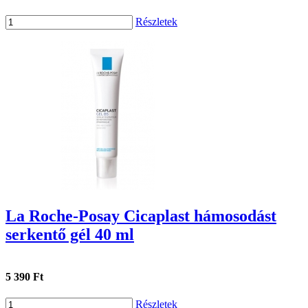
Részletek
La Roche-Posay Cicaplast hámosodást
serkentő gél 40 ml
5 390 Ft
Részletek