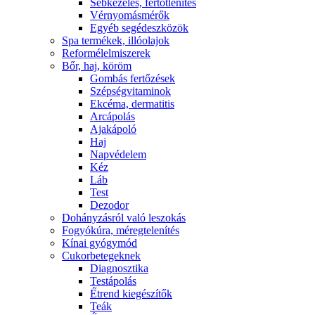
Sebkezelés, fertőtlenítés
Vérnyomásmérők
Egyéb segédeszközök
Spa termékek, illóolajok
Reformélelmiszerek
Bőr, haj, köröm
Gombás fertőzések
Szépségvitaminok
Ekcéma, dermatitis
Arcápolás
Ajakápoló
Haj
Napvédelem
Kéz
Láb
Test
Dezodor
Dohányzásról való leszokás
Fogyókúra, méregtelenítés
Kínai gyógymód
Cukorbetegeknek
Diagnosztika
Testápolás
É́trend kiegészítők
Teák