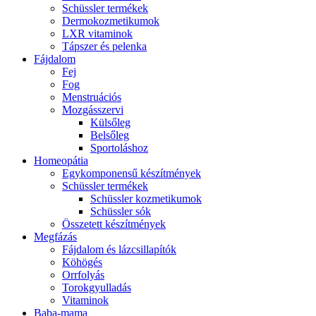
Schüssler termékek
Dermokozmetikumok
LXR vitaminok
Tápszer és pelenka
Fájdalom
Fej
Fog
Menstruációs
Mozgásszervi
Külsőleg
Belsőleg
Sportoláshoz
Homeopátia
Egykomponensű készítmények
Schüssler termékek
Schüssler kozmetikumok
Schüssler sók
Összetett készítmények
Megfázás
Fájdalom és lázcsillapítók
Köhögés
Orrfolyás
Torokgyulladás
Vitaminok
Baba-mama