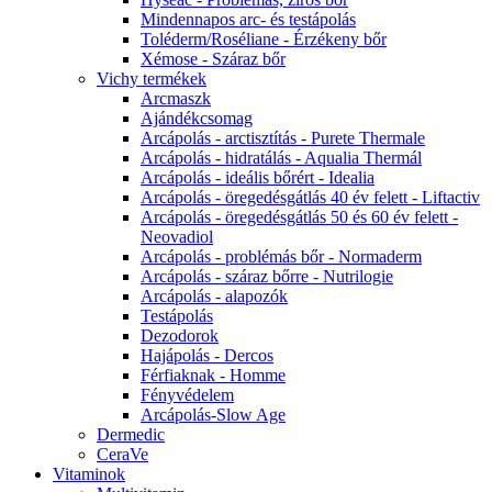
Mindennapos arc- és testápolás
Toléderm/Roséliane - Érzékeny bőr
Xémose - Száraz bőr
Vichy termékek
Arcmaszk
Ajándékcsomag
Arcápolás - arctisztítás - Purete Thermale
Arcápolás - hidratálás - Aqualia Thermál
Arcápolás - ideális bőrért - Idealia
Arcápolás - öregedésgátlás 40 év felett - Liftactiv
Arcápolás - öregedésgátlás 50 és 60 év felett -
Neovadiol
Arcápolás - problémás bőr - Normaderm
Arcápolás - száraz bőrre - Nutrilogie
Arcápolás - alapozók
Testápolás
Dezodorok
Hajápolás - Dercos
Férfiaknak - Homme
Fényvédelem
Arcápolás-Slow Age
Dermedic
CeraVe
Vitaminok