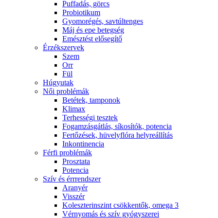
Puffadás, görcs
Probiotikum
Gyomorégés, savtúltenges
Máj és epe betegség
Emésztést elősegítő
Érzékszervek
Szem
Orr
Fül
Húgyutak
Női problémák
Betétek, tamponok
Klimax
Terhességi tesztek
Fogamzásgátlás, síkosítók, potencia
Fertőzések, hüvelyflóra helyreállítás
Inkontinencia
Férfi problémák
Prosztata
Potencia
Szív és érrrendszer
Aranyér
Visszér
Koleszterinszint csökkentők, omega 3
Vérnyomás és szív gyógyszerei