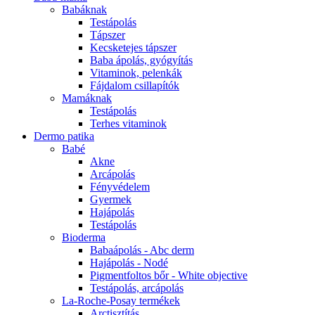
Babáknak
Testápolás
Tápszer
Kecsketejes tápszer
Baba ápolás, gyógyítás
Vitaminok, pelenkák
Fájdalom csillapítók
Mamáknak
Testápolás
Terhes vitaminok
Dermo patika
Babé
Akne
Arcápolás
Fényvédelem
Gyermek
Hajápolás
Testápolás
Bioderma
Babaápolás - Abc derm
Hajápolás - Nodé
Pigmentfoltos bőr - White objective
Testápolás, arcápolás
La-Roche-Posay termékek
Arctisztítás