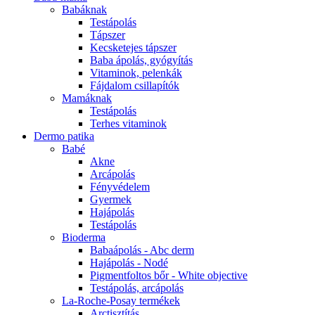
Babáknak
Testápolás
Tápszer
Kecsketejes tápszer
Baba ápolás, gyógyítás
Vitaminok, pelenkák
Fájdalom csillapítók
Mamáknak
Testápolás
Terhes vitaminok
Dermo patika
Babé
Akne
Arcápolás
Fényvédelem
Gyermek
Hajápolás
Testápolás
Bioderma
Babaápolás - Abc derm
Hajápolás - Nodé
Pigmentfoltos bőr - White objective
Testápolás, arcápolás
La-Roche-Posay termékek
Arctisztítás