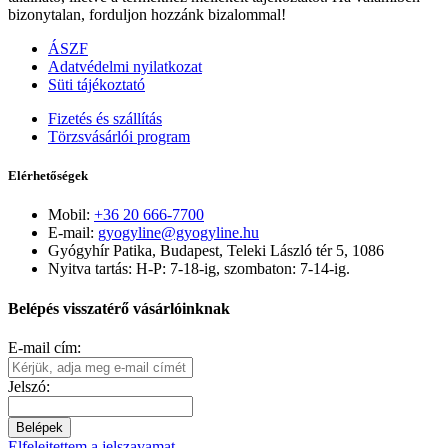
bizonytalan, forduljon hozzánk bizalommal!
ÁSZF
Adatvédelmi nyilatkozat
Süti tájékoztató
Fizetés és szállítás
Törzsvásárlói program
Elérhetőségek
Mobil:
+36 20 666-7700
E-mail:
gyogyline@gyogyline.hu
Gyógyhír Patika, Budapest, Teleki László tér 5, 1086
Nyitva tartás: H-P: 7-18-ig, szombaton: 7-14-ig.
Belépés visszatérő vásárlóinknak
E-mail cím:
Jelszó:
Belépek
Elfelejtettem a jelszavamat