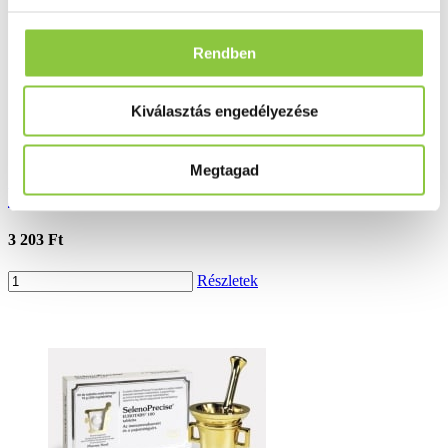
Rendben
Kiválasztás engedélyezése
Megtagad
Pharmax Selenorg szelén tabletta 60 db
3 203 Ft
Részletek