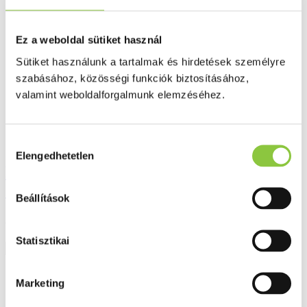
Ez a weboldal sütiket használ
Sütiket használunk a tartalmak és hirdetések személyre
szabásához, közösségi funkciók biztosításához,
valamint weboldalforgalmunk elemzéséhez.
Hozzájárulás
Elengedhetetlen
kiválasztása
Pharma Nord bio-szelénium
100+cink+vitaminok tabletta - 30 db
Beállítások
3 614 Ft
Statisztikai
Részletek
Marketing