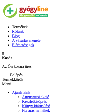
Termékek
Rólunk
Blog
A vásárlás menete
Elérhetőségek
0
Kosár
Az Ön kosara üres.
Belépés
Termékkörök
Menü
Ajánlataink
Augusztusi akció
Készletkisöprés
Könyv kiárusítás!
Fix áras termékek