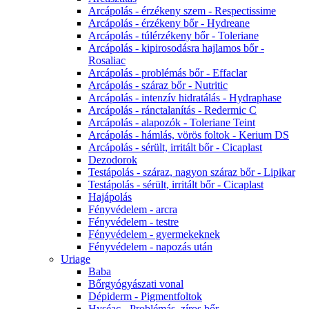
Arcápolás - érzékeny szem - Respectissime
Arcápolás - érzékeny bőr - Hydreane
Arcápolás - túlérzékeny bőr - Toleriane
Arcápolás - kipirosodásra hajlamos bőr -
Rosaliac
Arcápolás - problémás bőr - Effaclar
Arcápolás - száraz bőr - Nutritic
Arcápolás - intenzív hidratálás - Hydraphase
Arcápolás - ránctalanítás - Redermic C
Arcápolás - alapozók - Toleriane Teint
Arcápolás - hámlás, vörös foltok - Kerium DS
Arcápolás - sérült, irritált bőr - Cicaplast
Dezodorok
Testápolás - száraz, nagyon száraz bőr - Lipikar
Testápolás - sérült, irritált bőr - Cicaplast
Hajápolás
Fényvédelem - arcra
Fényvédelem - testre
Fényvédelem - gyermekeknek
Fényvédelem - napozás után
Uriage
Baba
Bőrgyógyászati vonal
Dépiderm - Pigmentfoltok
Hyséac - Problémás, zíros bőr