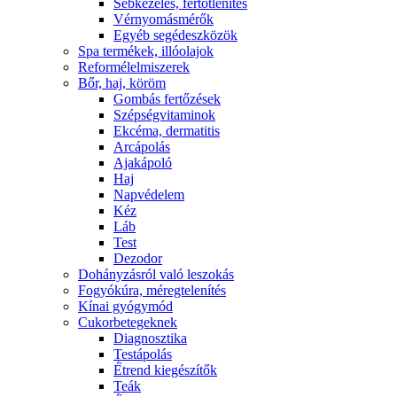
Sebkezelés, fertőtlenítés
Vérnyomásmérők
Egyéb segédeszközök
Spa termékek, illóolajok
Reformélelmiszerek
Bőr, haj, köröm
Gombás fertőzések
Szépségvitaminok
Ekcéma, dermatitis
Arcápolás
Ajakápoló
Haj
Napvédelem
Kéz
Láb
Test
Dezodor
Dohányzásról való leszokás
Fogyókúra, méregtelenítés
Kínai gyógymód
Cukorbetegeknek
Diagnosztika
Testápolás
É́trend kiegészítők
Teák