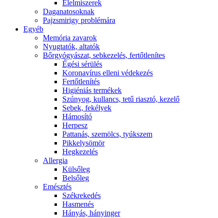
É́lelmiszerek
Daganatosoknak
Pajzsmirigy problémára
Egyéb
Memória zavarok
Nyugtatók, altatók
Bőrgyógyászat, sebkezelés, fertőtlenítes
É́gési sérülés
Koronavírus elleni védekezés
Fertőtlenítés
Higiéniás termékek
Szúnyog, kullancs, tetű riasztó, kezelő
Sebek, fekélyek
Hámosító
Herpesz
Pattanás, szemölcs, tyúkszem
Pikkelysömör
Hegkezelés
Allergia
Külsőleg
Belsőleg
Emésztés
Székrekedés
Hasmenés
Hányás, hányinger