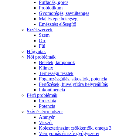
Puffadás, görcs
Probiotikum
Gyomorégés, savtúltenges
Máj és epe betegség
Emésztést elősegítő
Érzékszervek
Szem
Orr
Fül
Húgyutak
Női problémák
Betétek, tamponok
Klimax
Terhességi tesztek
Fogamzásgátlás, síkosítók, potencia
Fertőzések, hüvelyflóra helyreállítás
Inkontinencia
Férfi problémák
Prosztata
Potencia
Szív és érrrendszer
Aranyér
Visszér
Koleszterinszint csökkentők, omega 3
Vérnyomás és szív gyógyszerei