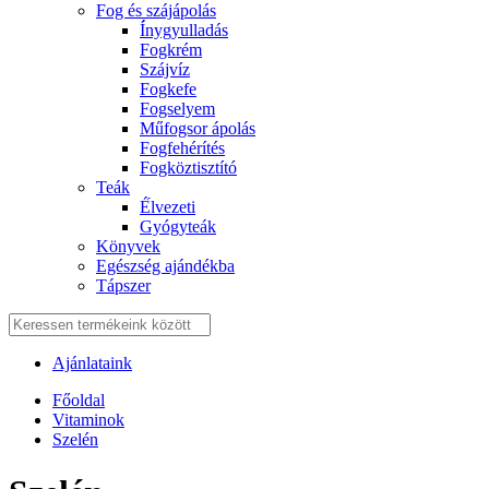
Fog és szájápolás
Í́nygyulladás
Fogkrém
Szájvíz
Fogkefe
Fogselyem
Műfogsor ápolás
Fogfehérítés
Fogköztisztító
Teák
É́lvezeti
Gyógyteák
Könyvek
Egészség ajándékba
Tápszer
Ajánlataink
Főoldal
Vitaminok
Szelén