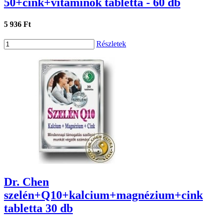
50+cink+vitaminok tabletta - 60 db
5 936 Ft
Részletek
Dr. Chen
szelén+Q10+kalcium+magnézium+cink
tabletta 30 db