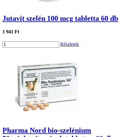
Jutavit szelén 100 mcg tabletta 60 db
1 941 Ft
Részletek
Pharma Nord bio-szelénium