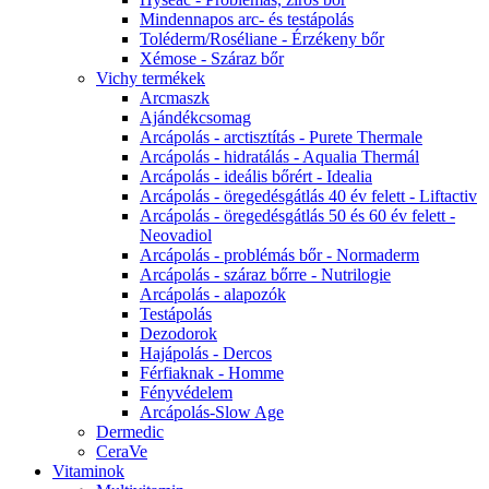
Mindennapos arc- és testápolás
Toléderm/Roséliane - Érzékeny bőr
Xémose - Száraz bőr
Vichy termékek
Arcmaszk
Ajándékcsomag
Arcápolás - arctisztítás - Purete Thermale
Arcápolás - hidratálás - Aqualia Thermál
Arcápolás - ideális bőrért - Idealia
Arcápolás - öregedésgátlás 40 év felett - Liftactiv
Arcápolás - öregedésgátlás 50 és 60 év felett -
Neovadiol
Arcápolás - problémás bőr - Normaderm
Arcápolás - száraz bőrre - Nutrilogie
Arcápolás - alapozók
Testápolás
Dezodorok
Hajápolás - Dercos
Férfiaknak - Homme
Fényvédelem
Arcápolás-Slow Age
Dermedic
CeraVe
Vitaminok