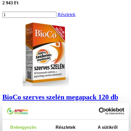
2 943 Ft
Részletek
BioCo szerves szelén megapack 120 db
4 183 Ft
Részletek
Beleegyezés
Részletek
A sütikről