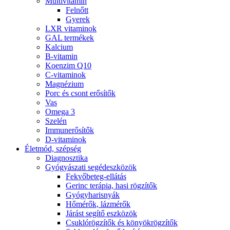
Multivitamin
Felnőtt
Gyerek
LXR vitaminok
GAL termékek
Kalcium
B-vitamin
Koenzim Q10
C-vitaminok
Magnézium
Porc és csont erősítők
Vas
Omega 3
Szelén
Immunerősítők
D-vitaminok
Életmód, szépség
Diagnosztika
Gyógyászati segédeszközök
Fekvőbeteg-ellátás
Gerinc terápia, hasi rögzítők
Gyógyharisnyák
Hőmérők, lázmérők
Járást segítő eszközök
Csuklórögzítők és könyökrögzítők