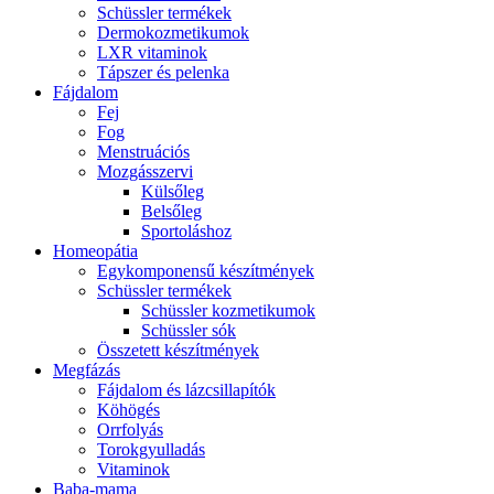
Schüssler termékek
Dermokozmetikumok
LXR vitaminok
Tápszer és pelenka
Fájdalom
Fej
Fog
Menstruációs
Mozgásszervi
Külsőleg
Belsőleg
Sportoláshoz
Homeopátia
Egykomponensű készítmények
Schüssler termékek
Schüssler kozmetikumok
Schüssler sók
Összetett készítmények
Megfázás
Fájdalom és lázcsillapítók
Köhögés
Orrfolyás
Torokgyulladás
Vitaminok
Baba-mama