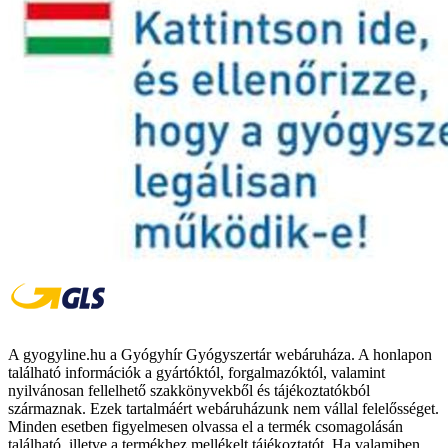
A gyogyline.hu a Gyógyhír Gyógyszertár webáruháza. A honlapon
található információk a gyártóktól, forgalmazóktól, valamint
nyilvánosan fellelhető szakkönyvekből és tájékoztatókból
származnak. Ezek tartalmáért webáruházunk nem vállal felelősséget.
Minden esetben figyelmesen olvassa el a termék csomagolásán
található, illetve a termékhez mellékelt tájékoztatót. Ha valamiben