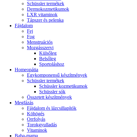
Schüssler termékek
Dermokozmetikumok
LXR vitaminok
Tápszer és pelenka
Fájdalom
Fej
Fog
Menstruációs
Mozgásszervi
Külsőleg
Belsőleg
Sportoláshoz
Homeopátia
Egykomponensű készítmények
Schüssler termékek
Schüssler kozmetikumok
Schüssler sók
Összetett készítmények
Megfázás
Fájdalom és lázcsillapítók
Köhögés
Orrfolyás
Torokgyulladás
Vitaminok
Baba-mama