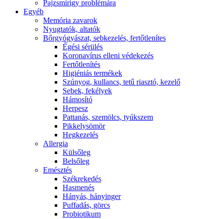
Pajzsmirigy problémára
Egyéb
Memória zavarok
Nyugtatók, altatók
Bőrgyógyászat, sebkezelés, fertőtlenítes
É́gési sérülés
Koronavírus elleni védekezés
Fertőtlenítés
Higiéniás termékek
Szúnyog, kullancs, tetű riasztó, kezelő
Sebek, fekélyek
Hámosító
Herpesz
Pattanás, szemölcs, tyúkszem
Pikkelysömör
Hegkezelés
Allergia
Külsőleg
Belsőleg
Emésztés
Székrekedés
Hasmenés
Hányás, hányinger
Puffadás, görcs
Probiotikum