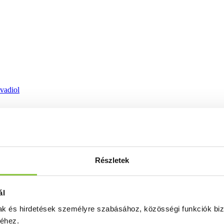
ovadiol
Részletek
ál
mak és hirdetések személyre szabásához, közösségi funkciók biz
séhez.