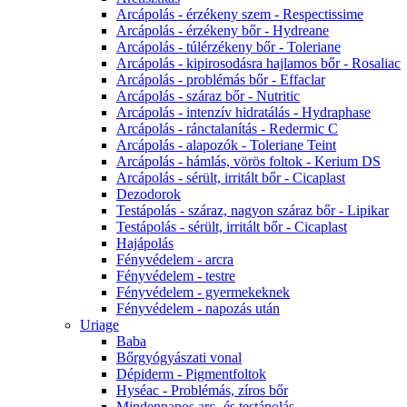
Arcápolás - érzékeny szem - Respectissime
Arcápolás - érzékeny bőr - Hydreane
Arcápolás - túlérzékeny bőr - Toleriane
Arcápolás - kipirosodásra hajlamos bőr - Rosaliac
Arcápolás - problémás bőr - Effaclar
Arcápolás - száraz bőr - Nutritic
Arcápolás - intenzív hidratálás - Hydraphase
Arcápolás - ránctalanítás - Redermic C
Arcápolás - alapozók - Toleriane Teint
Arcápolás - hámlás, vörös foltok - Kerium DS
Arcápolás - sérült, irritált bőr - Cicaplast
Dezodorok
Testápolás - száraz, nagyon száraz bőr - Lipikar
Testápolás - sérült, irritált bőr - Cicaplast
Hajápolás
Fényvédelem - arcra
Fényvédelem - testre
Fényvédelem - gyermekeknek
Fényvédelem - napozás után
Uriage
Baba
Bőrgyógyászati vonal
Dépiderm - Pigmentfoltok
Hyséac - Problémás, zíros bőr
Mindennapos arc- és testápolás