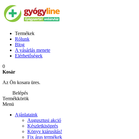
Termékek
Rólunk
Blog
A vásárlás menete
Elérhetőségek
0
Kosár
Az Ön kosara üres.
Belépés
Termékkörök
Menü
Ajánlataink
Augusztusi akció
Készletkisöprés
Könyv kiárusítás!
Fix áras termékek