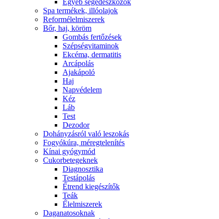
Egyéb segédeszközök
Spa termékek, illóolajok
Reformélelmiszerek
Bőr, haj, köröm
Gombás fertőzések
Szépségvitaminok
Ekcéma, dermatitis
Arcápolás
Ajakápoló
Haj
Napvédelem
Kéz
Láb
Test
Dezodor
Dohányzásról való leszokás
Fogyókúra, méregtelenítés
Kínai gyógymód
Cukorbetegeknek
Diagnosztika
Testápolás
É́trend kiegészítők
Teák
É́lelmiszerek
Daganatosoknak