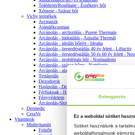
Toléderm/Roséliane - Érzékeny bőr
Xémose - Száraz bőr
Vichy termékek
Arcmaszk
Ajándékcsomag
Arcápolás - arctisztítás - Purete Thermale
Arcápolás - hidratálás - Aqualia Thermál
Arcápolás - ideális bőrért - Idealia
Arcápolás - öregedésgátlás 40 év felett - Liftactiv
Arcápolás - öregedésgátlás 50 és 60 év felett - Ne
Arcápolás - problémás bőr - Normaderm
Arcápolás - száraz bőrre - Nutrilogie
Arcápolás - alapozók
Testápolás
Dezodorok
Hajápolás - Dercos
Férfiaknak - Homme
Beleegyezés
Fényvédelem
Arcápolás-Slow Age
Dermedic
CeraVe
Ez a weboldal sütiket haszn
Vitaminok
Multivitamin
Sütiket használunk a tartal
Felnőtt
weboldalforgalmunk elemzé