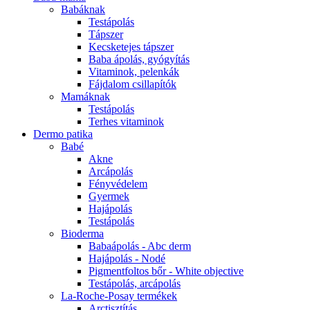
Babáknak
Testápolás
Tápszer
Kecsketejes tápszer
Baba ápolás, gyógyítás
Vitaminok, pelenkák
Fájdalom csillapítók
Mamáknak
Testápolás
Terhes vitaminok
Dermo patika
Babé
Akne
Arcápolás
Fényvédelem
Gyermek
Hajápolás
Testápolás
Bioderma
Babaápolás - Abc derm
Hajápolás - Nodé
Pigmentfoltos bőr - White objective
Testápolás, arcápolás
La-Roche-Posay termékek
Arctisztítás