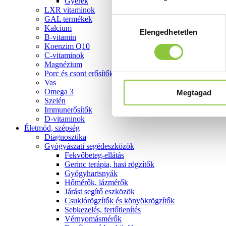
Gyerek
LXR vitaminok
GAL termékek
Hozzájárulás
Kalcium
Elengedhetetlen
kiválasztása
B-vitamin
Koenzim Q10
C-vitaminok
Magnézium
Porc és csont erősítők
Vas
Omega 3
Megtagad
Szelén
Immunerősítők
D-vitaminok
Életmód, szépség
Diagnosztika
Gyógyászati segédeszközök
Fekvőbeteg-ellátás
Gerinc terápia, hasi rögzítők
Gyógyharisnyák
Hőmérők, lázmérők
Járást segítő eszközök
Csuklórögzítők és könyökrögzítők
Sebkezelés, fertőtlenítés
Vérnyomásmérők