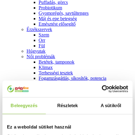
Puffadás, görcs
Probiotikum
Gyomorégés, savtúltenges
Máj és epe betegség
Emésztést elősegítő
Érzékszervek
Szem
Orr
Fül
Húgyutak
Női problémák
Betétek, tamponok
Klimax
Terhességi tesztek
Fogamzásgátlás, síkosítók, potencia
Fertőzések, hüvelyflóra helyreállítás
Inkontinencia
Férfi problémák
Prosztata
Potencia
Beleegyezés
Részletek
A sütikről
Szív és érrrendszer
Aranyér
Visszér
Ez a weboldal sütiket használ
Koleszterinszint csökkentők, omega 3
Vérnyomás és szív gyógyszerei