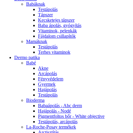
Babáknak
Testápolás
Tápszer
Kecsketejes tápszer
Baba ápolás, gyógyítás
Vitaminok, pelenkák
Fájdalom csillapítók
Mamáknak
Testápolás
Terhes vitaminok
Dermo patika
Babé
Akne
Arcápolás
Fényvédelem
Gyermek
Hajápolás
Testápolás
Bioderma
Babaápolás - Abc derm
Hajápolás - Nodé
Pigmentfoltos bőr - White objective
Testápolás, arcápolás
La-Roche-Posay termékek
Arctisztítás