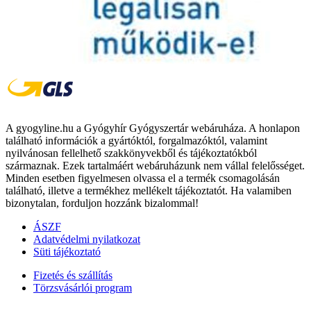
A gyogyline.hu a Gyógyhír Gyógyszertár webáruháza. A honlapon
található információk a gyártóktól, forgalmazóktól, valamint
nyilvánosan fellelhető szakkönyvekből és tájékoztatókból
származnak. Ezek tartalmáért webáruházunk nem vállal felelősséget.
Minden esetben figyelmesen olvassa el a termék csomagolásán
található, illetve a termékhez mellékelt tájékoztatót. Ha valamiben
bizonytalan, forduljon hozzánk bizalommal!
ÁSZF
Adatvédelmi nyilatkozat
Süti tájékoztató
Fizetés és szállítás
Törzsvásárlói program