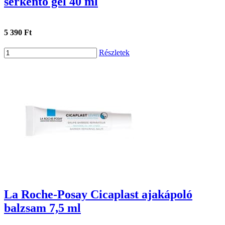
serkentő gél 40 ml
5 390 Ft
Részletek
La Roche-Posay Cicaplast ajakápoló
balzsam 7,5 ml