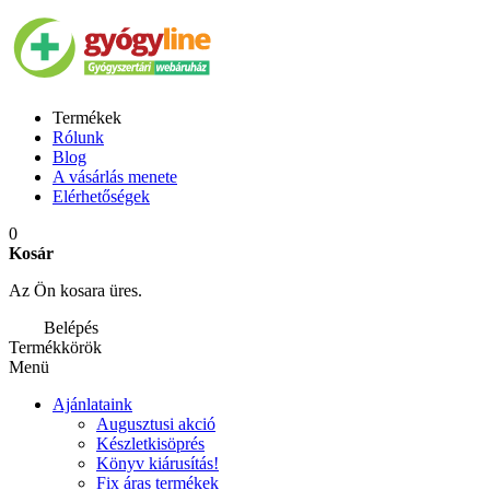
Termékek
Rólunk
Blog
A vásárlás menete
Elérhetőségek
0
Kosár
Az Ön kosara üres.
Belépés
Termékkörök
Menü
Ajánlataink
Augusztusi akció
Készletkisöprés
Könyv kiárusítás!
Fix áras termékek