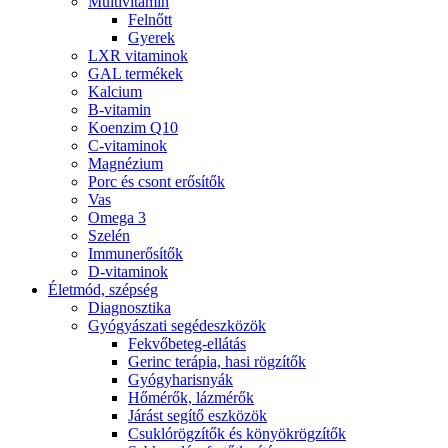
Multivitamin
Felnőtt
Gyerek
LXR vitaminok
GAL termékek
Kalcium
B-vitamin
Koenzim Q10
C-vitaminok
Magnézium
Porc és csont erősítők
Vas
Omega 3
Szelén
Immunerősítők
D-vitaminok
Életmód, szépség
Diagnosztika
Gyógyászati segédeszközök
Fekvőbeteg-ellátás
Gerinc terápia, hasi rögzítők
Gyógyharisnyák
Hőmérők, lázmérők
Járást segítő eszközök
Csuklórögzítők és könyökrögzítők