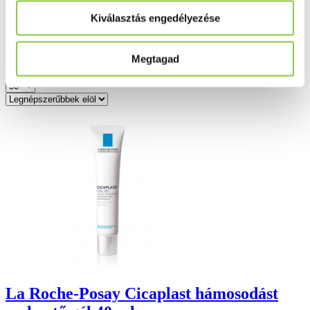
Arcápolás - sérült, irritált bőr -
Kiválasztás engedélyezése
Cicaplast
Megtagad
Összesen: 6
La Roche-Posay Cicaplast hámosodást