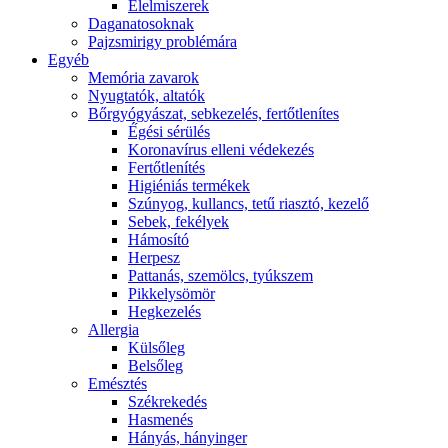
É́lelmiszerek
Daganatosoknak
Pajzsmirigy problémára
Egyéb
Memória zavarok
Nyugtatók, altatók
Bőrgyógyászat, sebkezelés, fertőtlenítes
É́gési sérülés
Koronavírus elleni védekezés
Fertőtlenítés
Higiéniás termékek
Szúnyog, kullancs, tetű riasztó, kezelő
Sebek, fekélyek
Hámosító
Herpesz
Pattanás, szemölcs, tyúkszem
Pikkelysömör
Hegkezelés
Allergia
Külsőleg
Belsőleg
Emésztés
Székrekedés
Hasmenés
Hányás, hányinger