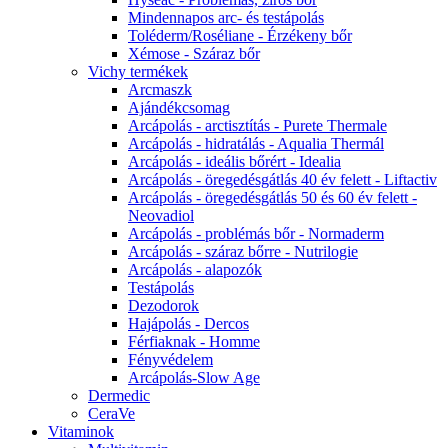
Mindennapos arc- és testápolás
Toléderm/Roséliane - Érzékeny bőr
Xémose - Száraz bőr
Vichy termékek
Arcmaszk
Ajándékcsomag
Arcápolás - arctisztítás - Purete Thermale
Arcápolás - hidratálás - Aqualia Thermál
Arcápolás - ideális bőrért - Idealia
Arcápolás - öregedésgátlás 40 év felett - Liftactiv
Arcápolás - öregedésgátlás 50 és 60 év felett -
Neovadiol
Arcápolás - problémás bőr - Normaderm
Arcápolás - száraz bőrre - Nutrilogie
Arcápolás - alapozók
Testápolás
Dezodorok
Hajápolás - Dercos
Férfiaknak - Homme
Fényvédelem
Arcápolás-Slow Age
Dermedic
CeraVe
Vitaminok