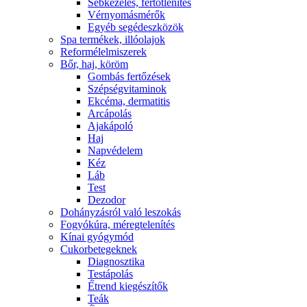
Sebkezelés, fertőtlenítés
Vérnyomásmérők
Egyéb segédeszközök
Spa termékek, illóolajok
Reformélelmiszerek
Bőr, haj, köröm
Gombás fertőzések
Szépségvitaminok
Ekcéma, dermatitis
Arcápolás
Ajakápoló
Haj
Napvédelem
Kéz
Láb
Test
Dezodor
Dohányzásról való leszokás
Fogyókúra, méregtelenítés
Kínai gyógymód
Cukorbetegeknek
Diagnosztika
Testápolás
É́trend kiegészítők
Teák