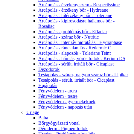
Arcápolás - érzékeny szem - Respectissime
Arcápolás - érzékeny bőr - Hydreane
Arcápolás - túlérzékeny bőr - Toleriane
Arcápolás - kipirosodásra hajlamos bőr -
Rosaliac
Arcápolás - problémás bőr - Effaclar
Arcápolás - száraz bőr - Nutritic
Arcápolás - intenzív hidratálás - Hydraphase
Arcápolás - ránctalanítás - Redermic C
Arcápolás - alapozók - Toleriane Teint
Arcápolás - hámlás, vörös foltok - Kerium DS
Arcápolás - sérült, irritált bőr - Cicaplast
Dezodorok
Testápolás - száraz, nagyon száraz bőr - Lipikar
Testápolás - sérült, irritált bőr - Cicaplast
Hajápolás
Fényvédelem - arcra
Fényvédelem - testre
Fényvédelem - gyermekeknek
Fényvédelem - napozás után
Uriage
Baba
Bőrgyógyászati vonal
Dépiderm - Pigmentfoltok
Hyséac - Problémás, zíros bőr