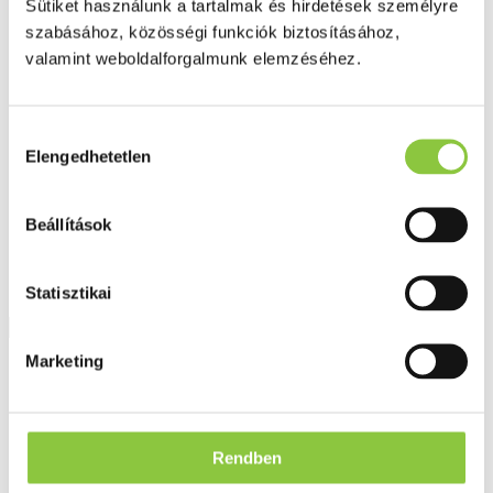
Sütiket használunk a tartalmak és hirdetések személyre
Fog és szájápolás
Í́nygyulladás
szabásához, közösségi funkciók biztosításához,
Fogkrém
valamint weboldalforgalmunk elemzéséhez.
Szájvíz
Fogkefe
Fogselyem
Műfogsor ápolás
Hozzájárulás
Fogfehérítés
Elengedhetetlen
kiválasztása
Fogköztisztító
Teák
É́lvezeti
Beállítások
Gyógyteák
Könyvek
Egészség ajándékba
Tápszer
Statisztikai
Marketing
Ajánlataink
Főoldal
La-Roche-Posay termékek
Arcápolás - sérült, irritált bőr - Cicaplast
Rendben