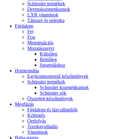
Schüssler termékek
Dermokozmetikumok
LXR vitaminok
Tápszer és pelenka
Fájdalom
Fej
Fog
Menstruációs
Mozgásszervi
Külsőleg
Belsőleg
Sportoláshoz
Homeopátia
Egykomponensű készítmények
Schüssler termékek
Schüssler kozmetikumok
Schüssler sók
Összetett készítmények
Megfázás
Fájdalom és lázcsillapítók
Köhögés
Orrfolyás
Torokgyulladás
Vitaminok
Baba-mama