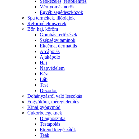
Sebkezelés, fertőtlenítés
Vérnyomásmérők
Egyéb segédeszközök
Spa termékek, illóolajok
Reformélelmiszerek
Bőr, haj, köröm
Gombás fertőzések
Szépségvitaminok
Ekcéma, dermatitis
Arcápolás
Ajakápoló
Haj
Napvédelem
Kéz
Láb
Test
Dezodor
Dohányzásról való leszokás
Fogyókúra, méregtelenítés
Kínai gyógymód
Cukorbetegeknek
Diagnosztika
Testápolás
É́trend kiegészítők
Teák