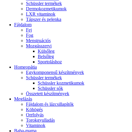
Schüssler termékek
Dermokozmetikumok
LXR vitaminok
Tápszer és pelenka
Fájdalom
Fej
Fog
Menstruációs
Mozgásszervi
Külsőleg
Belsőleg
Sportoláshoz
Homeopátia
Egykomponensű készítmények
Schüssler termékek
Schüssler kozmetikumok
Schüssler sók
Összetett készítmények
Megfázás
Fájdalom és lázcsillapítók
Köhögés
Orrfolyás
Torokgyulladás
Vitaminok
Baba-mama