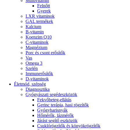
Multivitamin
Felnőtt
Gyerek
LXR vitaminok
GAL termékek
Kalcium
B-vitamin
Koenzim Q10
C-vitaminok
Magnézium
Porc és csont erősítők
Vas
Omega 3
Szelén
Immunerősítők
D-vitaminok
Életmód, szépség
Diagnosztika
Gyógyászati segédeszközök
Fekvőbeteg-ellátás
Gerinc terápia, hasi rögzítők
Gyógyharisnyák
Hőmérők, lázmérők
Járást segítő eszközök
Csuklórögzítők és könyökrögzítők