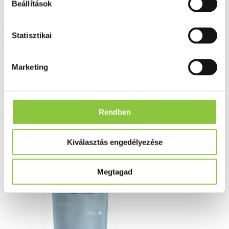
Beállítások
La Roche-Posay Lipikar Syndet AP+
Statisztikai
kímélő krém tusfürdő, 400 ml
Marketing
7 290 Ft
Rendben
Részletek
Kiválasztás engedélyezése
Megtagad