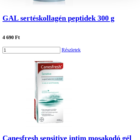
GAL sertéskollagén peptidek 300 g
4 690 Ft
Részletek
Canesfresh sensitive intim mosakodó gél