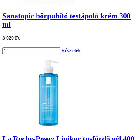
Sanatopic bőrpuhító testápoló krém 300
ml
3 020 Ft
Részletek
La Roche-Posay Lipikar tusfürdő gél 400