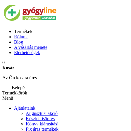
Termékek
Rólunk
Blog
A vásárlás menete
Elérhetőségek
0
Kosár
Az Ön kosara üres.
Belépés
Termékkörök
Menü
Ajánlataink
Augusztusi akció
Készletkisöprés
Könyv kiárusítás!
Fix áras termékek