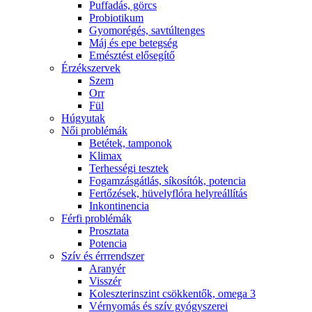
Puffadás, görcs
Probiotikum
Gyomorégés, savtúltenges
Máj és epe betegség
Emésztést elősegítő
Érzékszervek
Szem
Orr
Fül
Húgyutak
Női problémák
Betétek, tamponok
Klimax
Terhességi tesztek
Fogamzásgátlás, síkosítók, potencia
Fertőzések, hüvelyflóra helyreállítás
Inkontinencia
Férfi problémák
Prosztata
Potencia
Szív és érrrendszer
Aranyér
Visszér
Koleszterinszint csökkentők, omega 3
Vérnyomás és szív gyógyszerei