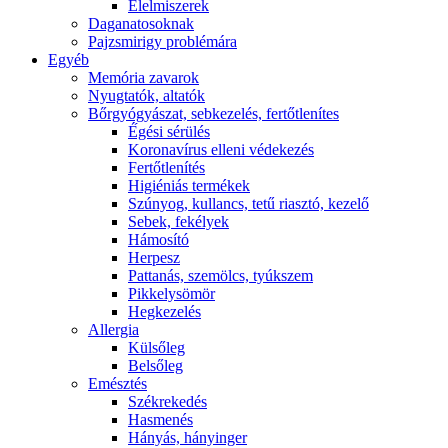
É́lelmiszerek
Daganatosoknak
Pajzsmirigy problémára
Egyéb
Memória zavarok
Nyugtatók, altatók
Bőrgyógyászat, sebkezelés, fertőtlenítes
É́gési sérülés
Koronavírus elleni védekezés
Fertőtlenítés
Higiéniás termékek
Szúnyog, kullancs, tetű riasztó, kezelő
Sebek, fekélyek
Hámosító
Herpesz
Pattanás, szemölcs, tyúkszem
Pikkelysömör
Hegkezelés
Allergia
Külsőleg
Belsőleg
Emésztés
Székrekedés
Hasmenés
Hányás, hányinger