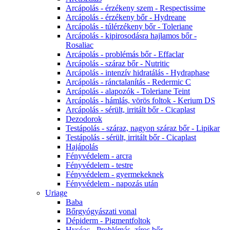
Arcápolás - érzékeny szem - Respectissime
Arcápolás - érzékeny bőr - Hydreane
Arcápolás - túlérzékeny bőr - Toleriane
Arcápolás - kipirosodásra hajlamos bőr -
Rosaliac
Arcápolás - problémás bőr - Effaclar
Arcápolás - száraz bőr - Nutritic
Arcápolás - intenzív hidratálás - Hydraphase
Arcápolás - ránctalanítás - Redermic C
Arcápolás - alapozók - Toleriane Teint
Arcápolás - hámlás, vörös foltok - Kerium DS
Arcápolás - sérült, irritált bőr - Cicaplast
Dezodorok
Testápolás - száraz, nagyon száraz bőr - Lipikar
Testápolás - sérült, irritált bőr - Cicaplast
Hajápolás
Fényvédelem - arcra
Fényvédelem - testre
Fényvédelem - gyermekeknek
Fényvédelem - napozás után
Uriage
Baba
Bőrgyógyászati vonal
Dépiderm - Pigmentfoltok
Hyséac - Problémás, zíros bőr