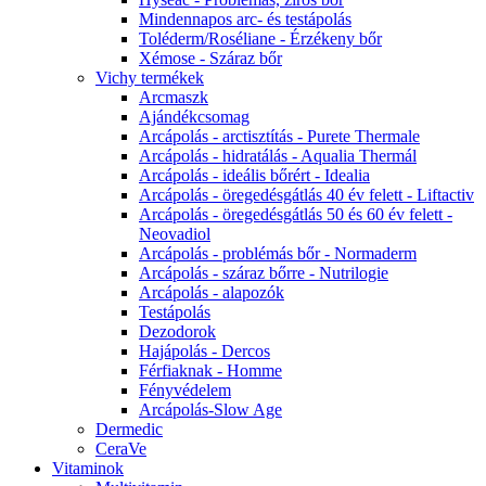
Mindennapos arc- és testápolás
Toléderm/Roséliane - Érzékeny bőr
Xémose - Száraz bőr
Vichy termékek
Arcmaszk
Ajándékcsomag
Arcápolás - arctisztítás - Purete Thermale
Arcápolás - hidratálás - Aqualia Thermál
Arcápolás - ideális bőrért - Idealia
Arcápolás - öregedésgátlás 40 év felett - Liftactiv
Arcápolás - öregedésgátlás 50 és 60 év felett -
Neovadiol
Arcápolás - problémás bőr - Normaderm
Arcápolás - száraz bőrre - Nutrilogie
Arcápolás - alapozók
Testápolás
Dezodorok
Hajápolás - Dercos
Férfiaknak - Homme
Fényvédelem
Arcápolás-Slow Age
Dermedic
CeraVe
Vitaminok