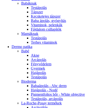
Babáknak
Testápolás
Tápszer
Kecsketejes tápszer
Baba ápolás, gyógyítás
Vitaminok, pelenkák
Fájdalom csillapítók
Mamáknak
Testápolás
Terhes vitaminok
Dermo patika
Babé
Akne
Arcápolás
Fényvédelem
Gyermek
Hajápolás
Testápolás
Bioderma
Babaápolás - Abc derm
Hajápolás - Nodé
Pigmentfoltos bőr - White objective
Testápolás, arcápolás
La-Roche-Posay termékek
Arctisztítás