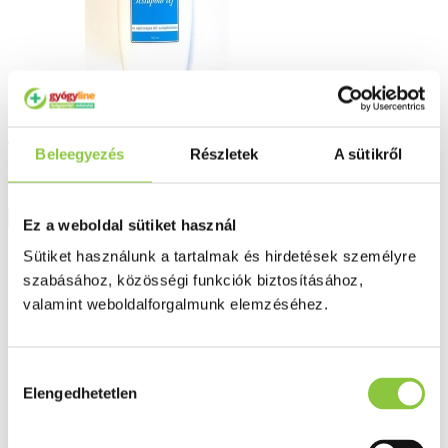
(Roval) Kék toll testápoló tej 500 ml
Beleegyezés
Részletek
A sütikről
2 102 Ft
Részletek
Ez a weboldal sütiket használ
Sütiket használunk a tartalmak és hirdetések személyre
szabásához, közösségi funkciók biztosításához,
valamint weboldalforgalmunk elemzéséhez.
Hozzájárulás
Elengedhetetlen
kiválasztása