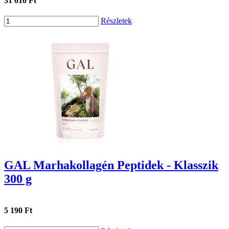
31 610 Ft
Részletek
GAL Marhakollagén Peptidek - Klasszik
300 g
5 190 Ft