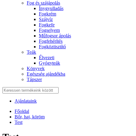
Fog és szájápolás
Í́nygyulladás
Fogkrém
Szájvíz
Fogkefe
Fogselyem
Műfogsor ápolás
Fogfehérítés
Fogköztisztító
Teák
É́lvezeti
Gyógyteák
Könyvek
Egészség ajándékba
Tápszer
Ajánlataink
Főoldal
Bőr, haj, köröm
Test