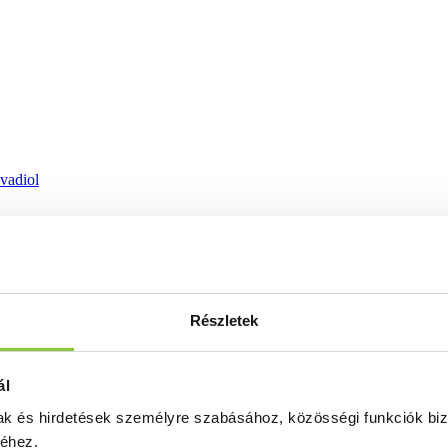
ovadiol
Részletek
ál
mak és hirdetések személyre szabásához, közösségi funkciók biz
séhez.