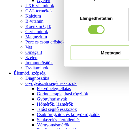
Gyerek
LXR vitaminok
GAL termékek
Hozzájárulás
Kalcium
Elengedhetetlen
kiválasztása
B-vitamin
Koenzim Q10
C-vitaminok
Magnézium
Porc és csont erősítők
Vas
Omega 3
Megtagad
Szelén
Immunerősítők
D-vitaminok
Életmód, szépség
Diagnosztika
Gyógyászati segédeszközök
Fekvőbeteg-ellátás
Gerinc terápia, hasi rögzítők
Gyógyharisnyák
Hőmérők, lázmérők
Járást segítő eszközök
Csuklórögzítők és könyökrögzítők
Sebkezelés, fertőtlenítés
Vérnyomásmérők