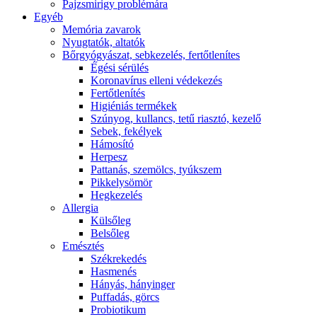
Pajzsmirigy problémára
Egyéb
Memória zavarok
Nyugtatók, altatók
Bőrgyógyászat, sebkezelés, fertőtlenítes
É́gési sérülés
Koronavírus elleni védekezés
Fertőtlenítés
Higiéniás termékek
Szúnyog, kullancs, tetű riasztó, kezelő
Sebek, fekélyek
Hámosító
Herpesz
Pattanás, szemölcs, tyúkszem
Pikkelysömör
Hegkezelés
Allergia
Külsőleg
Belsőleg
Emésztés
Székrekedés
Hasmenés
Hányás, hányinger
Puffadás, görcs
Probiotikum