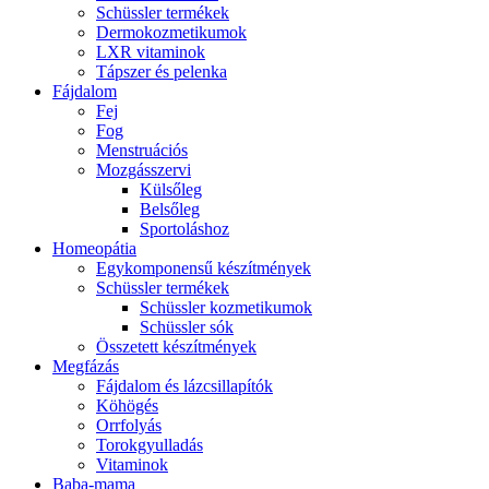
Schüssler termékek
Dermokozmetikumok
LXR vitaminok
Tápszer és pelenka
Fájdalom
Fej
Fog
Menstruációs
Mozgásszervi
Külsőleg
Belsőleg
Sportoláshoz
Homeopátia
Egykomponensű készítmények
Schüssler termékek
Schüssler kozmetikumok
Schüssler sók
Összetett készítmények
Megfázás
Fájdalom és lázcsillapítók
Köhögés
Orrfolyás
Torokgyulladás
Vitaminok
Baba-mama