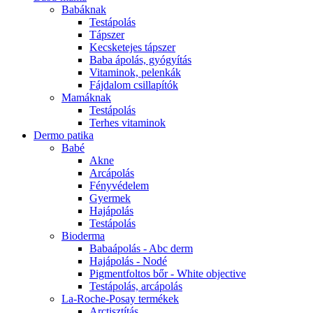
Babáknak
Testápolás
Tápszer
Kecsketejes tápszer
Baba ápolás, gyógyítás
Vitaminok, pelenkák
Fájdalom csillapítók
Mamáknak
Testápolás
Terhes vitaminok
Dermo patika
Babé
Akne
Arcápolás
Fényvédelem
Gyermek
Hajápolás
Testápolás
Bioderma
Babaápolás - Abc derm
Hajápolás - Nodé
Pigmentfoltos bőr - White objective
Testápolás, arcápolás
La-Roche-Posay termékek
Arctisztítás