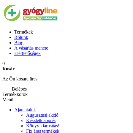
Termékek
Rólunk
Blog
A vásárlás menete
Elérhetőségek
0
Kosár
Az Ön kosara üres.
Belépés
Termékkörök
Menü
Ajánlataink
Augusztusi akció
Készletkisöprés
Könyv kiárusítás!
Fix áras termékek