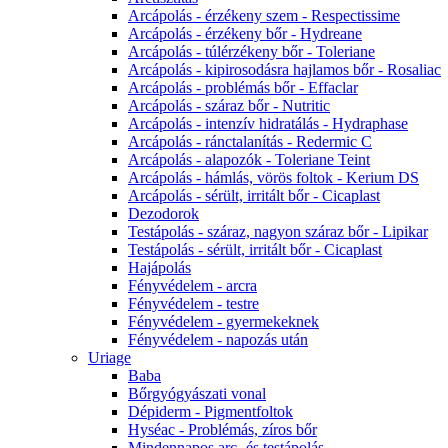
Arcápolás - érzékeny szem - Respectissime
Arcápolás - érzékeny bőr - Hydreane
Arcápolás - túlérzékeny bőr - Toleriane
Arcápolás - kipirosodásra hajlamos bőr - Rosaliac
Arcápolás - problémás bőr - Effaclar
Arcápolás - száraz bőr - Nutritic
Arcápolás - intenzív hidratálás - Hydraphase
Arcápolás - ránctalanítás - Redermic C
Arcápolás - alapozók - Toleriane Teint
Arcápolás - hámlás, vörös foltok - Kerium DS
Arcápolás - sérült, irritált bőr - Cicaplast
Dezodorok
Testápolás - száraz, nagyon száraz bőr - Lipikar
Testápolás - sérült, irritált bőr - Cicaplast
Hajápolás
Fényvédelem - arcra
Fényvédelem - testre
Fényvédelem - gyermekeknek
Fényvédelem - napozás után
Uriage
Baba
Bőrgyógyászati vonal
Dépiderm - Pigmentfoltok
Hyséac - Problémás, zíros bőr
Mindennapos arc- és testápolás