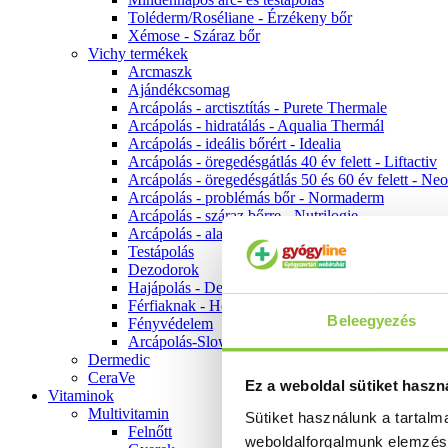
Toléderm/Roséliane - Érzékeny bőr
Xémose - Száraz bőr
Vichy termékek
Arcmaszk
Ajándékcsomag
Arcápolás - arctisztítás - Purete Thermale
Arcápolás - hidratálás - Aqualia Thermál
Arcápolás - ideális bőrért - Idealia
Arcápolás - öregedésgátlás 40 év felett - Liftactiv
Arcápolás - öregedésgátlás 50 és 60 év felett - Ne
Arcápolás - problémás bőr - Normaderm
Arcápolás - száraz bőrre - Nutrilogie
Arcápolás - alapozók
Testápolás
Dezodorok
Hajápolás - Dercos
Férfiaknak - Homme
Beleegyezés
Fényvédelem
Arcápolás-Slow Age
Dermedic
CeraVe
Ez a weboldal sütiket haszn
Vitaminok
Multivitamin
Sütiket használunk a tartal
Felnőtt
weboldalforgalmunk elemzé