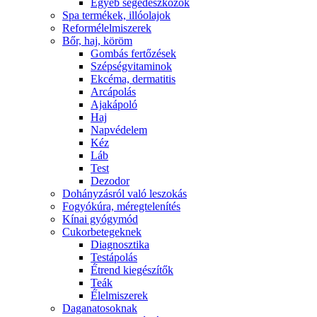
Egyéb segédeszközök
Spa termékek, illóolajok
Reformélelmiszerek
Bőr, haj, köröm
Gombás fertőzések
Szépségvitaminok
Ekcéma, dermatitis
Arcápolás
Ajakápoló
Haj
Napvédelem
Kéz
Láb
Test
Dezodor
Dohányzásról való leszokás
Fogyókúra, méregtelenítés
Kínai gyógymód
Cukorbetegeknek
Diagnosztika
Testápolás
É́trend kiegészítők
Teák
É́lelmiszerek
Daganatosoknak