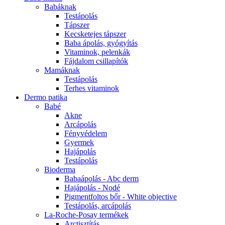
Babáknak
Testápolás
Tápszer
Kecsketejes tápszer
Baba ápolás, gyógyítás
Vitaminok, pelenkák
Fájdalom csillapítók
Mamáknak
Testápolás
Terhes vitaminok
Dermo patika
Babé
Akne
Arcápolás
Fényvédelem
Gyermek
Hajápolás
Testápolás
Bioderma
Babaápolás - Abc derm
Hajápolás - Nodé
Pigmentfoltos bőr - White objective
Testápolás, arcápolás
La-Roche-Posay termékek
Arctisztítás