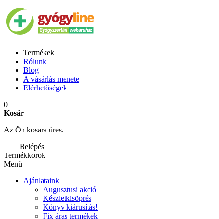
Termékek
Rólunk
Blog
A vásárlás menete
Elérhetőségek
0
Kosár
Az Ön kosara üres.
Belépés
Termékkörök
Menü
Ajánlataink
Augusztusi akció
Készletkisöprés
Könyv kiárusítás!
Fix áras termékek