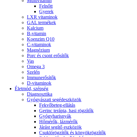
Multivitamin
Felnőtt
Gyerek
LXR vitaminok
GAL termékek
Kalcium
B-vitamin
Koenzim Q10
C-vitaminok
Magnézium
Porc és csont erősítők
Vas
Omega 3
Szelén
Immunerősítők
D-vitaminok
Életmód, szépség
Diagnosztika
Gyógyászati segédeszközök
Fekvőbeteg-ellátás
Gerinc terápia, hasi rögzítők
Gyógyharisnyák
Hőmérők, lázmérők
Járást segítő eszközök
Csuklórögzítők és könyökrögzítők