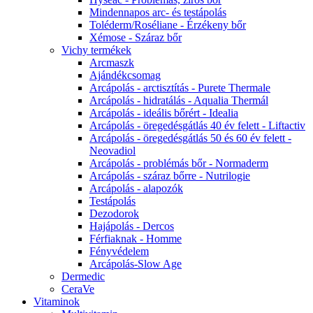
Mindennapos arc- és testápolás
Toléderm/Roséliane - Érzékeny bőr
Xémose - Száraz bőr
Vichy termékek
Arcmaszk
Ajándékcsomag
Arcápolás - arctisztítás - Purete Thermale
Arcápolás - hidratálás - Aqualia Thermál
Arcápolás - ideális bőrért - Idealia
Arcápolás - öregedésgátlás 40 év felett - Liftactiv
Arcápolás - öregedésgátlás 50 és 60 év felett -
Neovadiol
Arcápolás - problémás bőr - Normaderm
Arcápolás - száraz bőrre - Nutrilogie
Arcápolás - alapozók
Testápolás
Dezodorok
Hajápolás - Dercos
Férfiaknak - Homme
Fényvédelem
Arcápolás-Slow Age
Dermedic
CeraVe
Vitaminok