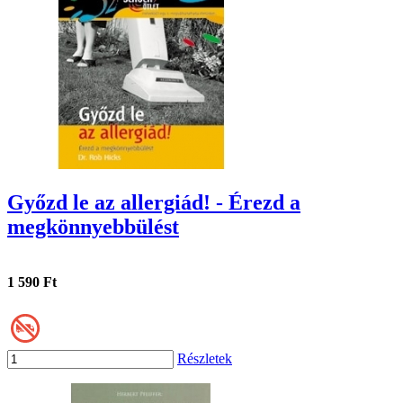
Győzd le az allergiád! - Érezd a
megkönnyebbülést
1 590 Ft
Részletek