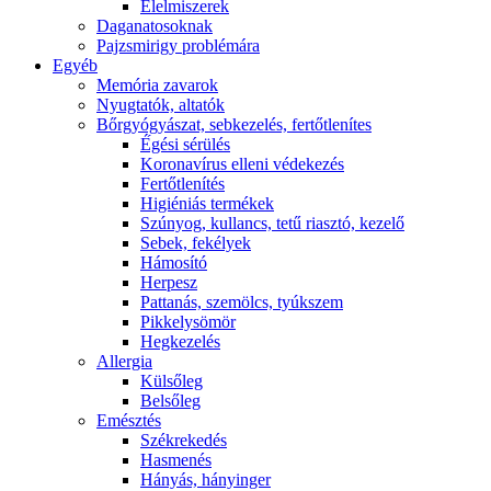
É́lelmiszerek
Daganatosoknak
Pajzsmirigy problémára
Egyéb
Memória zavarok
Nyugtatók, altatók
Bőrgyógyászat, sebkezelés, fertőtlenítes
É́gési sérülés
Koronavírus elleni védekezés
Fertőtlenítés
Higiéniás termékek
Szúnyog, kullancs, tetű riasztó, kezelő
Sebek, fekélyek
Hámosító
Herpesz
Pattanás, szemölcs, tyúkszem
Pikkelysömör
Hegkezelés
Allergia
Külsőleg
Belsőleg
Emésztés
Székrekedés
Hasmenés
Hányás, hányinger