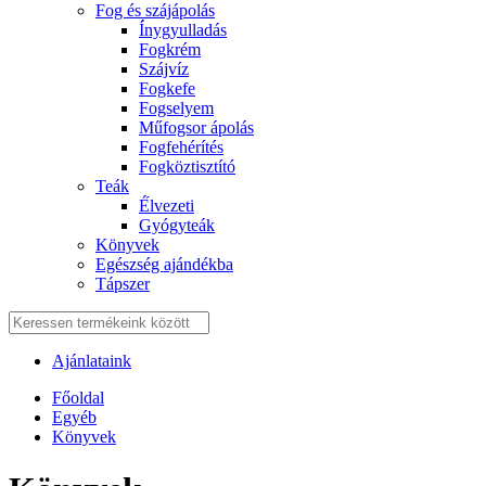
Fog és szájápolás
Í́nygyulladás
Fogkrém
Szájvíz
Fogkefe
Fogselyem
Műfogsor ápolás
Fogfehérítés
Fogköztisztító
Teák
É́lvezeti
Gyógyteák
Könyvek
Egészség ajándékba
Tápszer
Ajánlataink
Főoldal
Egyéb
Könyvek