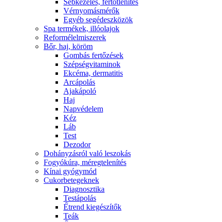
Sebkezelés, fertőtlenítés
Vérnyomásmérők
Egyéb segédeszközök
Spa termékek, illóolajok
Reformélelmiszerek
Bőr, haj, köröm
Gombás fertőzések
Szépségvitaminok
Ekcéma, dermatitis
Arcápolás
Ajakápoló
Haj
Napvédelem
Kéz
Láb
Test
Dezodor
Dohányzásról való leszokás
Fogyókúra, méregtelenítés
Kínai gyógymód
Cukorbetegeknek
Diagnosztika
Testápolás
É́trend kiegészítők
Teák