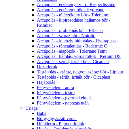
Arcápolás - érzékeny szem - Respectissime
Arcápolás - érzékeny bőr - Hydreane
Arcápolás - túlérzékeny bőr - Toleriane
Arcápolás - kipirosodásra hajlamos bőr -
Rosaliac
Arcápolás - problémás bőr - Effaclar
Arcápolás - száraz bőr - Nutritic
Arcápolás - intenzív hidratálás - Hydraphase
Arcápolás - ránctalanítás - Redermic C
Arcápolás - alapozók - Toleriane Teint
Arcápolás - hámlás, vörös foltok - Kerium DS
Arcápolás - sérült, irritált bőr - Cicaplast
Dezodorok
Testápolás - száraz, nagyon száraz bőr - Lipikar
Testápolás - sérült, irritált bőr - Cicaplast
Hajápolás
Fényvédelem - arcra
Fényvédelem - testre
Fényvédelem - gyermekeknek
Fényvédelem - napozás után
Uriage
Baba
Bőrgyógyászati vonal
Dépiderm - Pigmentfoltok
Hyséac - Problémás, zíros bőr