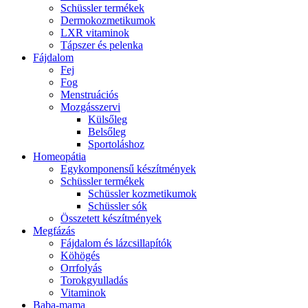
Schüssler termékek
Dermokozmetikumok
LXR vitaminok
Tápszer és pelenka
Fájdalom
Fej
Fog
Menstruációs
Mozgásszervi
Külsőleg
Belsőleg
Sportoláshoz
Homeopátia
Egykomponensű készítmények
Schüssler termékek
Schüssler kozmetikumok
Schüssler sók
Összetett készítmények
Megfázás
Fájdalom és lázcsillapítók
Köhögés
Orrfolyás
Torokgyulladás
Vitaminok
Baba-mama