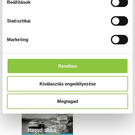
Beállítások
Statisztikai
Koszorúér - betegségek - Angina,
Marketing
szívinfarktus-megelőzés, kezelés
1 190 Ft
Rendben
Részletek
Kiválasztás engedélyezése
Megtagad