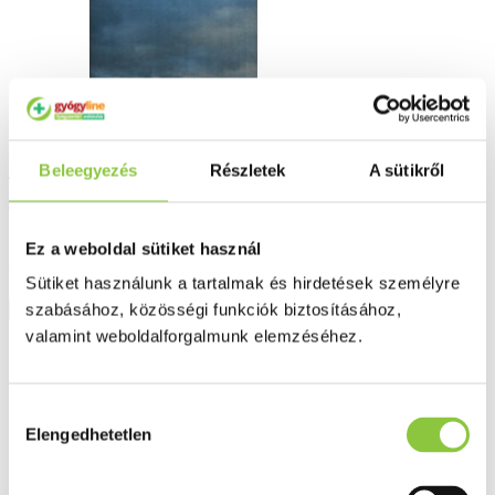
Homeopátia szülésznőknek és terhes
Beleegyezés
Részletek
A sütikről
nőknek
Ez a weboldal sütiket használ
590 Ft
Sütiket használunk a tartalmak és hirdetések személyre
Részletek
szabásához, közösségi funkciók biztosításához,
valamint weboldalforgalmunk elemzéséhez.
Hozzájárulás
Elengedhetetlen
kiválasztása