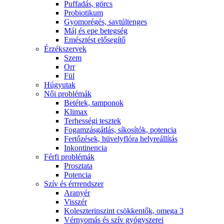
Puffadás, görcs
Probiotikum
Gyomorégés, savtúltenges
Máj és epe betegség
Emésztést elősegítő
Érzékszervek
Szem
Orr
Fül
Húgyutak
Női problémák
Betétek, tamponok
Klimax
Terhességi tesztek
Fogamzásgátlás, síkosítók, potencia
Fertőzések, hüvelyflóra helyreállítás
Inkontinencia
Férfi problémák
Prosztata
Potencia
Szív és érrrendszer
Aranyér
Visszér
Koleszterinszint csökkentők, omega 3
Vérnyomás és szív gyógyszerei