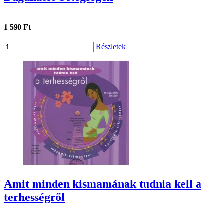
1 590 Ft
Részletek
Amit minden kismamának tudnia kell a
terhességről