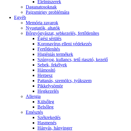
É́lelmiszerek
Daganatosoknak
Pajzsmirigy problémára
Egyéb
Memória zavarok
Nyugtatók, altatók
Bőrgyógyászat, sebkezelés, fertőtlenítes
É́gési sérülés
Koronavírus elleni védekezés
Fertőtlenítés
Higiéniás termékek
Szúnyog, kullancs, tetű riasztó, kezelő
Sebek, fekélyek
Hámosító
Herpesz
Pattanás, szemölcs, tyúkszem
Pikkelysömör
Hegkezelés
Allergia
Külsőleg
Belsőleg
Emésztés
Székrekedés
Hasmenés
Hányás, hányinger