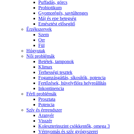
Puffadás, görcs
Probiotikum
Gyomorégés, savtúltenges
Máj és epe betegség
Emésztést elősegítő
Érzékszervek
Szem
Orr
Fül
Húgyutak
Női problémák
Betétek, tamponok
Klimax
Terhességi tesztek
Fogamzásgátlás, síkosítók, potencia
Fertőzések, hüvelyflóra helyreállítás
Inkontinencia
Férfi problémák
Prosztata
Potencia
Szív és érrrendszer
Aranyér
Visszér
Koleszterinszint csökkentők, omega 3
Vérnyomás és szív gyógyszerei