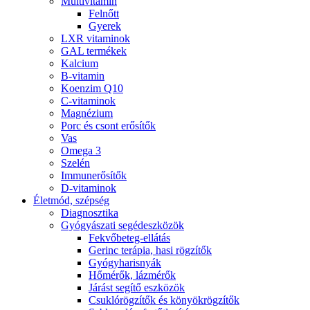
Multivitamin
Felnőtt
Gyerek
LXR vitaminok
GAL termékek
Kalcium
B-vitamin
Koenzim Q10
C-vitaminok
Magnézium
Porc és csont erősítők
Vas
Omega 3
Szelén
Immunerősítők
D-vitaminok
Életmód, szépség
Diagnosztika
Gyógyászati segédeszközök
Fekvőbeteg-ellátás
Gerinc terápia, hasi rögzítők
Gyógyharisnyák
Hőmérők, lázmérők
Járást segítő eszközök
Csuklórögzítők és könyökrögzítők