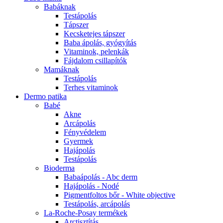
Babáknak
Testápolás
Tápszer
Kecsketejes tápszer
Baba ápolás, gyógyítás
Vitaminok, pelenkák
Fájdalom csillapítók
Mamáknak
Testápolás
Terhes vitaminok
Dermo patika
Babé
Akne
Arcápolás
Fényvédelem
Gyermek
Hajápolás
Testápolás
Bioderma
Babaápolás - Abc derm
Hajápolás - Nodé
Pigmentfoltos bőr - White objective
Testápolás, arcápolás
La-Roche-Posay termékek
Arctisztítás