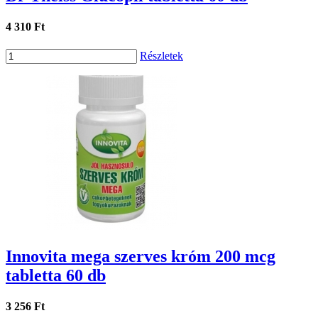
4 310 Ft
Részletek
Innovita mega szerves króm 200 mcg
tabletta 60 db
3 256 Ft