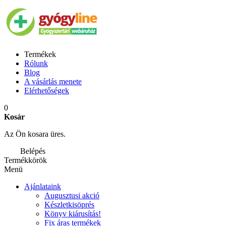
Termékek
Rólunk
Blog
A vásárlás menete
Elérhetőségek
0
Kosár
Az Ön kosara üres.
Belépés
Termékkörök
Menü
Ajánlataink
Augusztusi akció
Készletkisöprés
Könyv kiárusítás!
Fix áras termékek