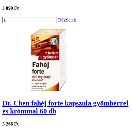
3 890 Ft
Részletek
Dr. Chen fahéj forte kapszula gyömbérrel
és krómmal 60 db
3 266 Ft