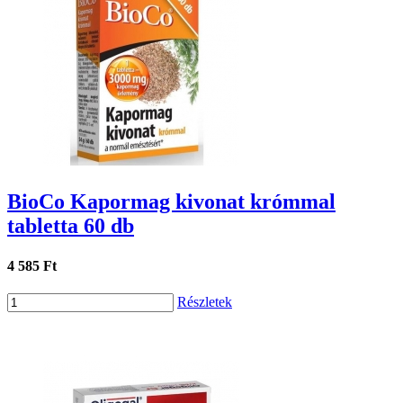
BioCo Kapormag kivonat krómmal
tabletta 60 db
4 585 Ft
Részletek