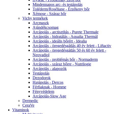
Mindennapos arc- és testápolás
Toléderm/Roséliane - Érzékeny bőr
Xémose - Száraz bőr
Vichy termékek
Arcmaszk
Ajándékcsomag
Arcápolás - arctisztítás - Purete Thermale
Arcápolás - hidratálás - Aqualia Thermál
Arcápolás - ideális bőrért - Idealia
Arcápolás - öregedésgátlás 40 év felett - Liftactiv
Arcápolás - öregedésgátlás 50 és 60 év felett -
Neovadiol
Arcápolás - problémás bőr - Normaderm
Arcápolás - száraz bőrre - Nutrilogie
Arcápolás - alapozók
Testápolás
Dezodorok
Hajápolás - Dercos
Férfiaknak - Homme
Fényvédelem
Arcápolás-Slow Age
Dermedic
CeraVe
Vitaminok