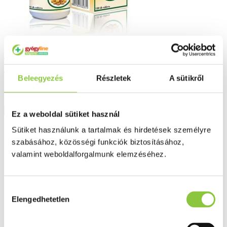
Herbária kurkuma gyömbér tabletta 120
db
Beleegyezés
Részletek
A sütikről
3 920 Ft
Részletek
Ez a weboldal sütiket használ
Sütiket használunk a tartalmak és hirdetések személyre
szabásához, közösségi funkciók biztosításához,
valamint weboldalforgalmunk elemzéséhez.
Hozzájárulás
Elengedhetetlen
kiválasztása