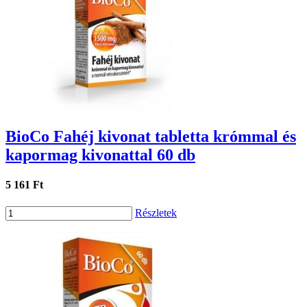
BioCo Fahéj kivonat tabletta krómmal és
kapormag kivonattal 60 db
5 161 Ft
Részletek