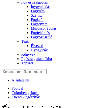
Fog és szájápolás
Í́nygyulladás
Fogkrém
Szájvíz
Fogkefe
Fogselyem
Műfogsor ápolás
Fogfehérítés
Fogköztisztító
Teák
É́lvezeti
Gyógyteák
Könyvek
Egészség ajándékba
Tápszer
Ajánlataink
Főoldal
Cukorbetegeknek
É́trend kiegészítők