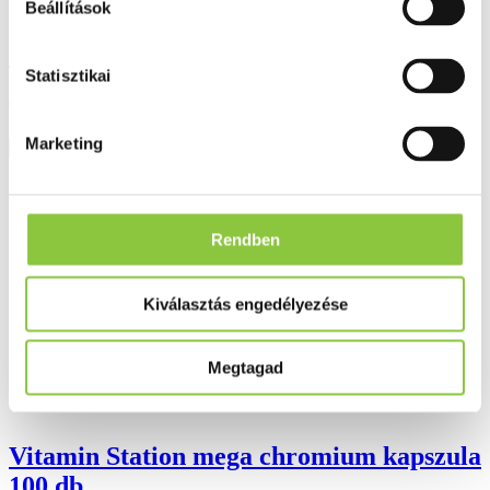
Beállítások
Diamizin kapszula, 50 db
Statisztikai
6 026 Ft
Marketing
Részletek
Rendben
Kiválasztás engedélyezése
Megtagad
Vitamin Station mega chromium kapszula
100 db