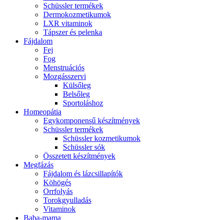
Schüssler termékek
Dermokozmetikumok
LXR vitaminok
Tápszer és pelenka
Fájdalom
Fej
Fog
Menstruációs
Mozgásszervi
Külsőleg
Belsőleg
Sportoláshoz
Homeopátia
Egykomponensű készítmények
Schüssler termékek
Schüssler kozmetikumok
Schüssler sók
Összetett készítmények
Megfázás
Fájdalom és lázcsillapítók
Köhögés
Orrfolyás
Torokgyulladás
Vitaminok
Baba-mama