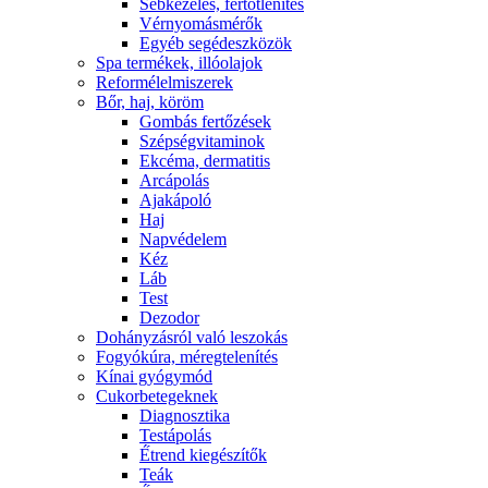
Sebkezelés, fertőtlenítés
Vérnyomásmérők
Egyéb segédeszközök
Spa termékek, illóolajok
Reformélelmiszerek
Bőr, haj, köröm
Gombás fertőzések
Szépségvitaminok
Ekcéma, dermatitis
Arcápolás
Ajakápoló
Haj
Napvédelem
Kéz
Láb
Test
Dezodor
Dohányzásról való leszokás
Fogyókúra, méregtelenítés
Kínai gyógymód
Cukorbetegeknek
Diagnosztika
Testápolás
É́trend kiegészítők
Teák