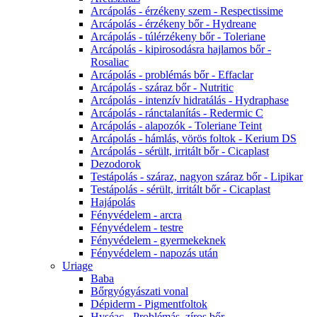
Arcápolás - érzékeny szem - Respectissime
Arcápolás - érzékeny bőr - Hydreane
Arcápolás - túlérzékeny bőr - Toleriane
Arcápolás - kipirosodásra hajlamos bőr -
Rosaliac
Arcápolás - problémás bőr - Effaclar
Arcápolás - száraz bőr - Nutritic
Arcápolás - intenzív hidratálás - Hydraphase
Arcápolás - ránctalanítás - Redermic C
Arcápolás - alapozók - Toleriane Teint
Arcápolás - hámlás, vörös foltok - Kerium DS
Arcápolás - sérült, irritált bőr - Cicaplast
Dezodorok
Testápolás - száraz, nagyon száraz bőr - Lipikar
Testápolás - sérült, irritált bőr - Cicaplast
Hajápolás
Fényvédelem - arcra
Fényvédelem - testre
Fényvédelem - gyermekeknek
Fényvédelem - napozás után
Uriage
Baba
Bőrgyógyászati vonal
Dépiderm - Pigmentfoltok
Hyséac - Problémás, zíros bőr