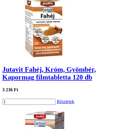
Jutavit Fahéj, Króm, Gyömbér,
Kapormag filmtabletta 120 db
3 236 Ft
Részletek