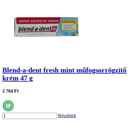
Blend-a-dent fresh mint műfogsorrögzítő
krém 47 g
2 764 Ft
Részletek