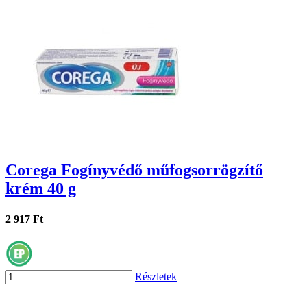
Corega Fogínyvédő műfogsorrögzítő
krém 40 g
2 917 Ft
Részletek