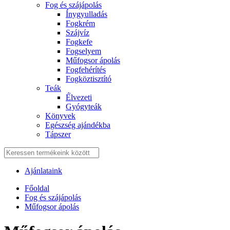
Fog és szájápolás
Í́nygyulladás
Fogkrém
Szájvíz
Fogkefe
Fogselyem
Műfogsor ápolás
Fogfehérítés
Fogköztisztító
Teák
É́lvezeti
Gyógyteák
Könyvek
Egészség ajándékba
Tápszer
Ajánlataink
Főoldal
Fog és szájápolás
Műfogsor ápolás