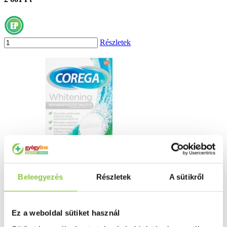
Részletek
Beleegyezés
Részletek
A sütikről
Corega dental white műfogsor tisztító
tabletta 30 db
Ez a weboldal sütiket használ
2 676 Ft