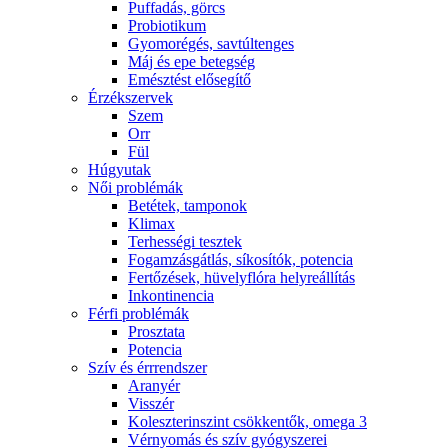
Puffadás, görcs
Probiotikum
Gyomorégés, savtúltenges
Máj és epe betegség
Emésztést elősegítő
Érzékszervek
Szem
Orr
Fül
Húgyutak
Női problémák
Betétek, tamponok
Klimax
Terhességi tesztek
Fogamzásgátlás, síkosítók, potencia
Fertőzések, hüvelyflóra helyreállítás
Inkontinencia
Férfi problémák
Prosztata
Potencia
Szív és érrrendszer
Aranyér
Visszér
Koleszterinszint csökkentők, omega 3
Vérnyomás és szív gyógyszerei