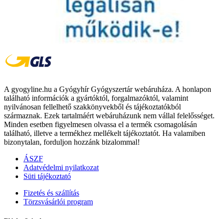
A gyogyline.hu a Gyógyhír Gyógyszertár webáruháza. A honlapon
található információk a gyártóktól, forgalmazóktól, valamint
nyilvánosan fellelhető szakkönyvekből és tájékoztatókból
származnak. Ezek tartalmáért webáruházunk nem vállal felelősséget.
Minden esetben figyelmesen olvassa el a termék csomagolásán
található, illetve a termékhez mellékelt tájékoztatót. Ha valamiben
bizonytalan, forduljon hozzánk bizalommal!
ÁSZF
Adatvédelmi nyilatkozat
Süti tájékoztató
Fizetés és szállítás
Törzsvásárlói program