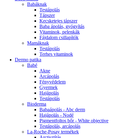
Babáknak
Testápolás
Tápszer
Kecsketejes tápszer
Baba ápolás, gyógyítás
Vitaminok, pelenkák
Fájdalom csillapítók
Mamáknak
Testápolás
Terhes vitaminok
Dermo patika
Babé
Akne
Arcápolás
Fényvédelem
Gyermek
Hajápolás
Testápolás
Bioderma
Babaápolás - Abc derm
Hajápolás - Nodé
Pigmentfoltos bőr - White objective
Testápolás, arcápolás
La-Roche-Posay termékek
Arctisztítás