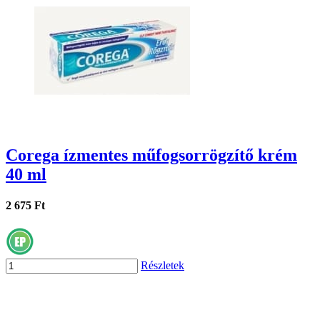
Corega ízmentes műfogsorrögzítő krém
40 ml
2 675 Ft
Részletek