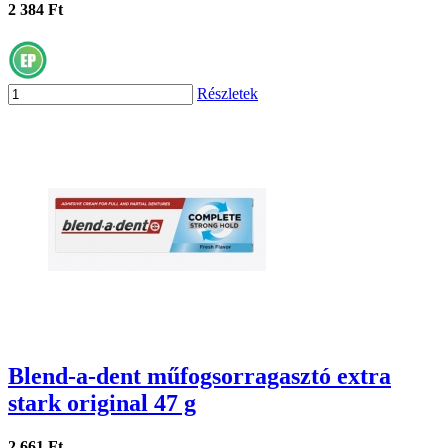
2 384 Ft
Részletek
Blend-a-dent műfogsorragasztó extra
stark original 47 g
2 661 Ft