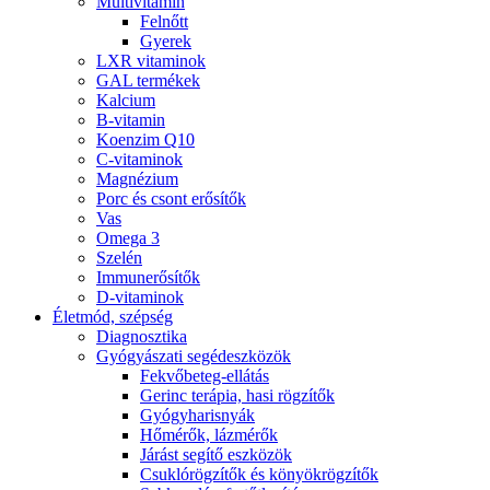
Multivitamin
Felnőtt
Gyerek
LXR vitaminok
GAL termékek
Kalcium
B-vitamin
Koenzim Q10
C-vitaminok
Magnézium
Porc és csont erősítők
Vas
Omega 3
Szelén
Immunerősítők
D-vitaminok
Életmód, szépség
Diagnosztika
Gyógyászati segédeszközök
Fekvőbeteg-ellátás
Gerinc terápia, hasi rögzítők
Gyógyharisnyák
Hőmérők, lázmérők
Járást segítő eszközök
Csuklórögzítők és könyökrögzítők