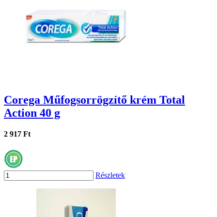
Corega Műfogsorrögzítő krém Total
Action 40 g
2 917 Ft
Részletek