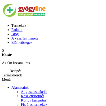
Termékek
Rólunk
Blog
A vásárlás menete
Elérhetőségek
0
Kosár
Az Ön kosara üres.
Belépés
Termékkörök
Menü
Ajánlataink
Augusztusi akció
Készletkisöprés
Könyv kiárusítás!
Fix áras termékek