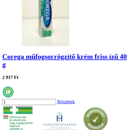
Corega műfogsorrögzítő krém friss ízű 40
g
2 917 Ft
Részletek