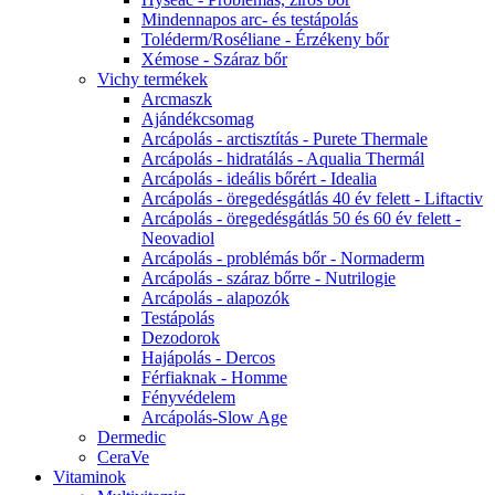
Mindennapos arc- és testápolás
Toléderm/Roséliane - Érzékeny bőr
Xémose - Száraz bőr
Vichy termékek
Arcmaszk
Ajándékcsomag
Arcápolás - arctisztítás - Purete Thermale
Arcápolás - hidratálás - Aqualia Thermál
Arcápolás - ideális bőrért - Idealia
Arcápolás - öregedésgátlás 40 év felett - Liftactiv
Arcápolás - öregedésgátlás 50 és 60 év felett -
Neovadiol
Arcápolás - problémás bőr - Normaderm
Arcápolás - száraz bőrre - Nutrilogie
Arcápolás - alapozók
Testápolás
Dezodorok
Hajápolás - Dercos
Férfiaknak - Homme
Fényvédelem
Arcápolás-Slow Age
Dermedic
CeraVe
Vitaminok