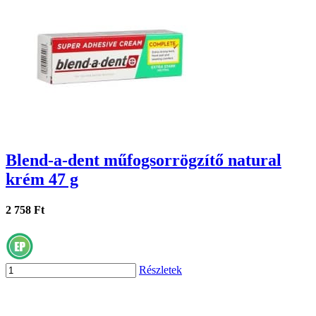
Blend-a-dent műfogsorrögzítő natural
krém 47 g
2 758 Ft
Részletek