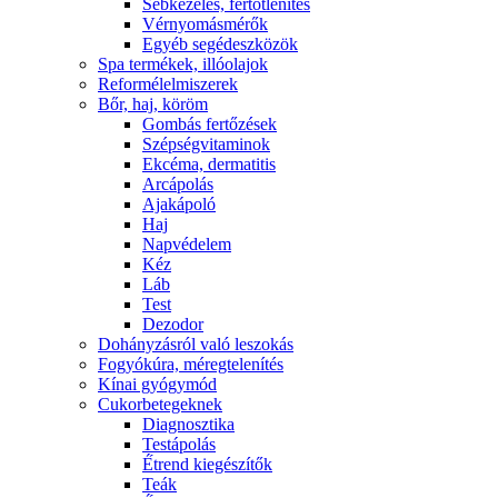
Sebkezelés, fertőtlenítés
Vérnyomásmérők
Egyéb segédeszközök
Spa termékek, illóolajok
Reformélelmiszerek
Bőr, haj, köröm
Gombás fertőzések
Szépségvitaminok
Ekcéma, dermatitis
Arcápolás
Ajakápoló
Haj
Napvédelem
Kéz
Láb
Test
Dezodor
Dohányzásról való leszokás
Fogyókúra, méregtelenítés
Kínai gyógymód
Cukorbetegeknek
Diagnosztika
Testápolás
É́trend kiegészítők
Teák