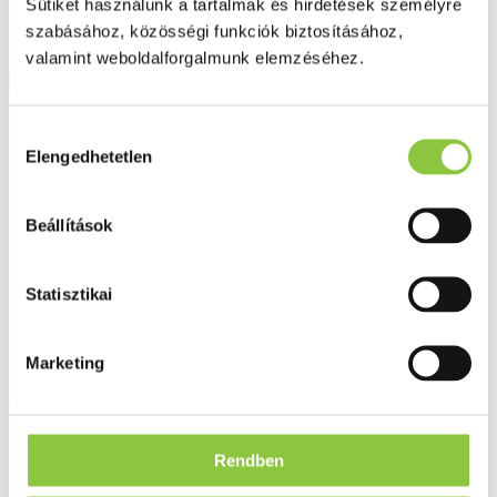
Sütiket használunk a tartalmak és hirdetések személyre
szabásához, közösségi funkciók biztosításához,
valamint weboldalforgalmunk elemzéséhez.
Részletek
Hozzájárulás
Elengedhetetlen
kiválasztása
Beállítások
Statisztikai
Marketing
Corega erős rögzítő krém XL 70 g
3 658 Ft
Rendben