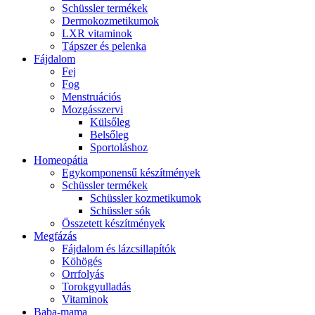
Schüssler termékek
Dermokozmetikumok
LXR vitaminok
Tápszer és pelenka
Fájdalom
Fej
Fog
Menstruációs
Mozgásszervi
Külsőleg
Belsőleg
Sportoláshoz
Homeopátia
Egykomponensű készítmények
Schüssler termékek
Schüssler kozmetikumok
Schüssler sók
Összetett készítmények
Megfázás
Fájdalom és lázcsillapítók
Köhögés
Orrfolyás
Torokgyulladás
Vitaminok
Baba-mama