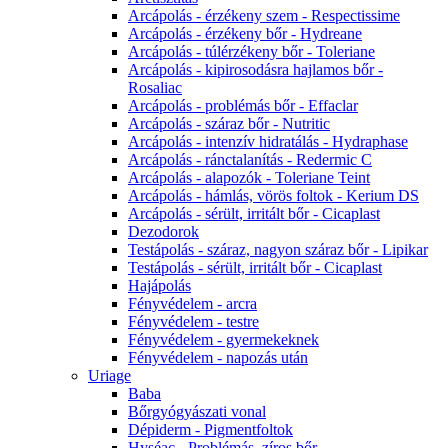
Arcápolás - érzékeny szem - Respectissime
Arcápolás - érzékeny bőr - Hydreane
Arcápolás - túlérzékeny bőr - Toleriane
Arcápolás - kipirosodásra hajlamos bőr -
Rosaliac
Arcápolás - problémás bőr - Effaclar
Arcápolás - száraz bőr - Nutritic
Arcápolás - intenzív hidratálás - Hydraphase
Arcápolás - ránctalanítás - Redermic C
Arcápolás - alapozók - Toleriane Teint
Arcápolás - hámlás, vörös foltok - Kerium DS
Arcápolás - sérült, irritált bőr - Cicaplast
Dezodorok
Testápolás - száraz, nagyon száraz bőr - Lipikar
Testápolás - sérült, irritált bőr - Cicaplast
Hajápolás
Fényvédelem - arcra
Fényvédelem - testre
Fényvédelem - gyermekeknek
Fényvédelem - napozás után
Uriage
Baba
Bőrgyógyászati vonal
Dépiderm - Pigmentfoltok
Hyséac - Problémás, zíros bőr