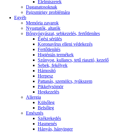
É́lelmiszerek
Daganatosoknak
Pajzsmirigy problémára
Egyéb
Memória zavarok
Nyugtatók, altatók
Bőrgyógyászat, sebkezelés, fertőtlenítes
É́gési sérülés
Koronavírus elleni védekezés
Fertőtlenítés
Higiéniás termékek
Szúnyog, kullancs, tetű riasztó, kezelő
Sebek, fekélyek
Hámosító
Herpesz
Pattanás, szemölcs, tyúkszem
Pikkelysömör
Hegkezelés
Allergia
Külsőleg
Belsőleg
Emésztés
Székrekedés
Hasmenés
Hányás, hányinger