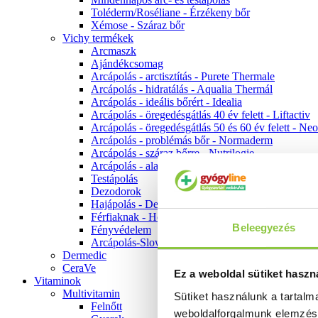
Toléderm/Roséliane - Érzékeny bőr
Xémose - Száraz bőr
Vichy termékek
Arcmaszk
Ajándékcsomag
Arcápolás - arctisztítás - Purete Thermale
Arcápolás - hidratálás - Aqualia Thermál
Arcápolás - ideális bőrért - Idealia
Arcápolás - öregedésgátlás 40 év felett - Liftactiv
Arcápolás - öregedésgátlás 50 és 60 év felett - Ne
Arcápolás - problémás bőr - Normaderm
Arcápolás - száraz bőrre - Nutrilogie
Arcápolás - alapozók
Testápolás
Dezodorok
Hajápolás - Dercos
Férfiaknak - Homme
Beleegyezés
Fényvédelem
Arcápolás-Slow Age
Dermedic
CeraVe
Ez a weboldal sütiket haszn
Vitaminok
Multivitamin
Sütiket használunk a tartal
Felnőtt
weboldalforgalmunk elemzé