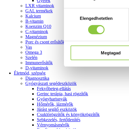
Gyerek
LXR vitaminok
GAL termékek
Hozzájárulás
Kalcium
Elengedhetetlen
kiválasztása
B-vitamin
Koenzim Q10
C-vitaminok
Magnézium
Porc és csont erősítők
Vas
Omega 3
Megtagad
Szelén
Immunerősítők
D-vitaminok
Életmód, szépség
Diagnosztika
Gyógyászati segédeszközök
Fekvőbeteg-ellátás
Gerinc terápia, hasi rögzítők
Gyógyharisnyák
Hőmérők, lázmérők
Járást segítő eszközök
Csuklórögzítők és könyökrögzítők
Sebkezelés, fertőtlenítés
Vérnyomásmérők