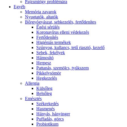
Pajzsmirigy problémára
Egyéb
Memória zavarok
Nyugtatók, altatók
Bőrgyógyászat, sebkezelés, fertőtlenítes
É́gési sérülés
Koronavírus elleni védekezés
Fertőtlenítés
Higiéniás termékek
Szúnyog, kullancs, tetű riasztó, kezelő
Sebek, fekélyek
Hámosító
Herpesz
Pattanás, szemölcs, tyúkszem
Pikkelysömör
Hegkezelés
Allergia
Külsőleg
Belsőleg
Emésztés
Székrekedés
Hasmenés
Hányás, hányinger
Puffadás, görcs
Probiotikum