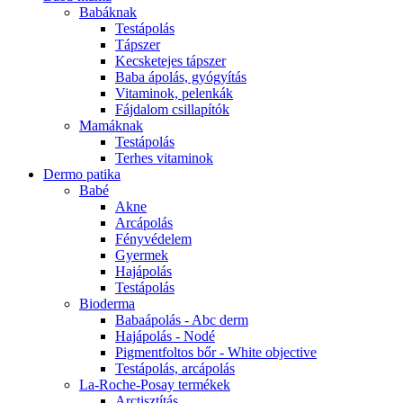
Babáknak
Testápolás
Tápszer
Kecsketejes tápszer
Baba ápolás, gyógyítás
Vitaminok, pelenkák
Fájdalom csillapítók
Mamáknak
Testápolás
Terhes vitaminok
Dermo patika
Babé
Akne
Arcápolás
Fényvédelem
Gyermek
Hajápolás
Testápolás
Bioderma
Babaápolás - Abc derm
Hajápolás - Nodé
Pigmentfoltos bőr - White objective
Testápolás, arcápolás
La-Roche-Posay termékek
Arctisztítás