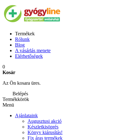
Termékek
Rólunk
Blog
A vásárlás menete
Elérhetőségek
0
Kosár
Az Ön kosara üres.
Belépés
Termékkörök
Menü
Ajánlataink
Augusztusi akció
Készletkisöprés
Könyv kiárusítás!
Fix áras termékek