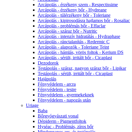
Arcápolás - érzékeny szem - Respectissime
Arcápolás - érzékeny bőr - Hydreane
Arcápolás - túlérzékeny bőr - Toleriane
Arcápolás - kipirosodásra hajlamos bőr - Rosaliac
Arcápolás - problémás bőr - Effaclar
Arcápolás - száraz bőr - Nutritic
Arcápolás - intenzív hidratálás - Hydraphase
Arcápolás - ránctalanítás - Redermic C
Arcápolás - alapozók - Toleriane Teint
Arcápolás - hámlás, vörös foltok - Kerium DS
Arcápolás - sérült, irritált bőr - Cicaplast
Dezodorok
Testápolás - száraz, nagyon száraz bőr - Lipikar
Testápolás - sérült, irritált bőr - Cicaplast
Hajápolás
Fényvédelem - arcra
Fényvédelem - testre
Fényvédelem - gyermekeknek
Fényvédelem - napozás után
Uriage
Baba
Bőrgyógyászati vonal
Dépiderm - Pigmentfoltok
Hyséac - Problémás, zíros bőr
Mindennapos arc- és testápolás