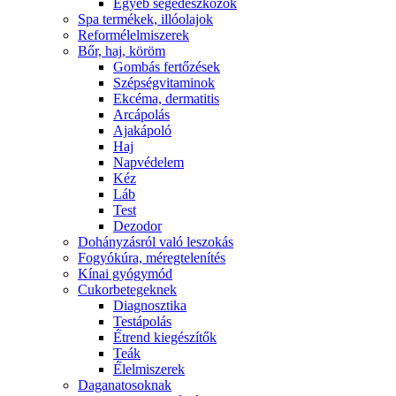
Egyéb segédeszközök
Spa termékek, illóolajok
Reformélelmiszerek
Bőr, haj, köröm
Gombás fertőzések
Szépségvitaminok
Ekcéma, dermatitis
Arcápolás
Ajakápoló
Haj
Napvédelem
Kéz
Láb
Test
Dezodor
Dohányzásról való leszokás
Fogyókúra, méregtelenítés
Kínai gyógymód
Cukorbetegeknek
Diagnosztika
Testápolás
É́trend kiegészítők
Teák
É́lelmiszerek
Daganatosoknak