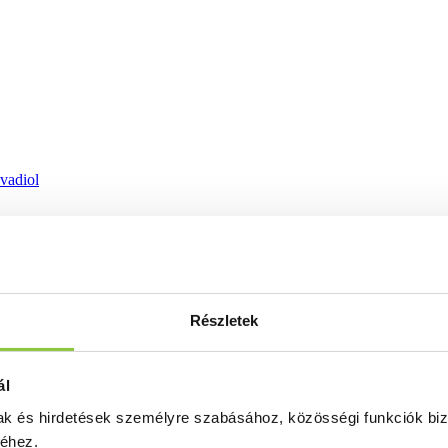
ovadiol
Részletek
ál
mak és hirdetések személyre szabásához, közösségi funkciók biz
séhez.