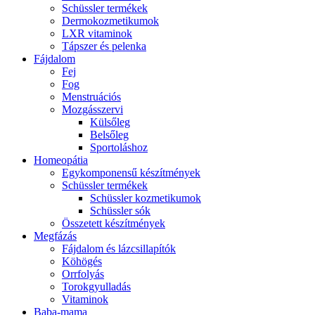
Schüssler termékek
Dermokozmetikumok
LXR vitaminok
Tápszer és pelenka
Fájdalom
Fej
Fog
Menstruációs
Mozgásszervi
Külsőleg
Belsőleg
Sportoláshoz
Homeopátia
Egykomponensű készítmények
Schüssler termékek
Schüssler kozmetikumok
Schüssler sók
Összetett készítmények
Megfázás
Fájdalom és lázcsillapítók
Köhögés
Orrfolyás
Torokgyulladás
Vitaminok
Baba-mama