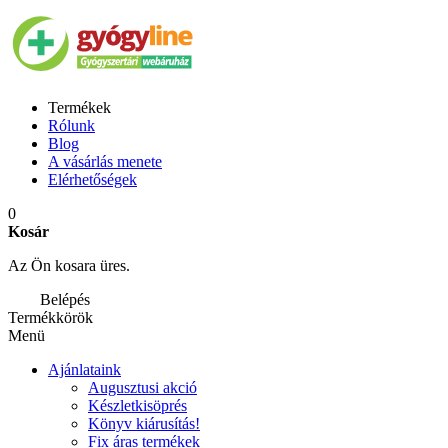
Termékek
Rólunk
Blog
A vásárlás menete
Elérhetőségek
0
Kosár
Az Ön kosara üres.
Belépés
Termékkörök
Menü
Ajánlataink
Augusztusi akció
Készletkisöprés
Könyv kiárusítás!
Fix áras termékek