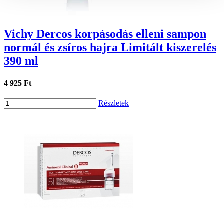
Vichy Dercos korpásodás elleni sampon
normál és zsíros hajra Limitált kiszerelés
390 ml
4 925 Ft
Részletek