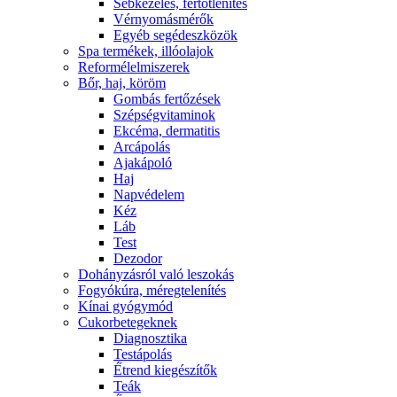
Sebkezelés, fertőtlenítés
Vérnyomásmérők
Egyéb segédeszközök
Spa termékek, illóolajok
Reformélelmiszerek
Bőr, haj, köröm
Gombás fertőzések
Szépségvitaminok
Ekcéma, dermatitis
Arcápolás
Ajakápoló
Haj
Napvédelem
Kéz
Láb
Test
Dezodor
Dohányzásról való leszokás
Fogyókúra, méregtelenítés
Kínai gyógymód
Cukorbetegeknek
Diagnosztika
Testápolás
É́trend kiegészítők
Teák