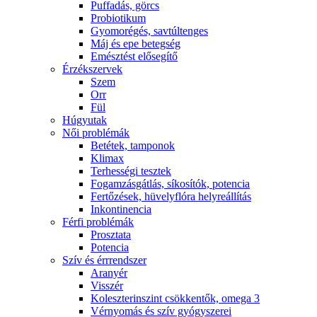
Puffadás, görcs
Probiotikum
Gyomorégés, savtúltenges
Máj és epe betegség
Emésztést elősegítő
Érzékszervek
Szem
Orr
Fül
Húgyutak
Női problémák
Betétek, tamponok
Klimax
Terhességi tesztek
Fogamzásgátlás, síkosítók, potencia
Fertőzések, hüvelyflóra helyreállítás
Inkontinencia
Férfi problémák
Prosztata
Potencia
Szív és érrrendszer
Aranyér
Visszér
Koleszterinszint csökkentők, omega 3
Vérnyomás és szív gyógyszerei