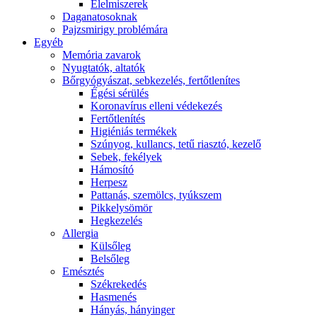
É́lelmiszerek
Daganatosoknak
Pajzsmirigy problémára
Egyéb
Memória zavarok
Nyugtatók, altatók
Bőrgyógyászat, sebkezelés, fertőtlenítes
É́gési sérülés
Koronavírus elleni védekezés
Fertőtlenítés
Higiéniás termékek
Szúnyog, kullancs, tetű riasztó, kezelő
Sebek, fekélyek
Hámosító
Herpesz
Pattanás, szemölcs, tyúkszem
Pikkelysömör
Hegkezelés
Allergia
Külsőleg
Belsőleg
Emésztés
Székrekedés
Hasmenés
Hányás, hányinger