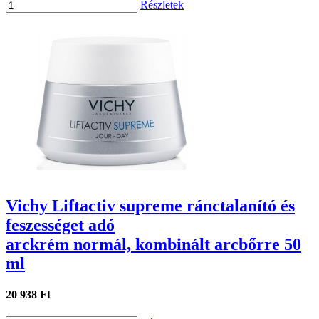
Részletek
Vichy Liftactiv supreme ránctalanító és
feszességet adó
arckrém normál, kombinált arcbőrre 50
ml
20 938 Ft