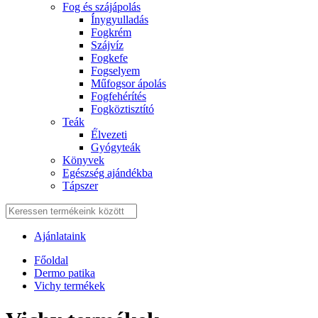
Fog és szájápolás
Í́nygyulladás
Fogkrém
Szájvíz
Fogkefe
Fogselyem
Műfogsor ápolás
Fogfehérítés
Fogköztisztító
Teák
É́lvezeti
Gyógyteák
Könyvek
Egészség ajándékba
Tápszer
Ajánlataink
Főoldal
Dermo patika
Vichy termékek