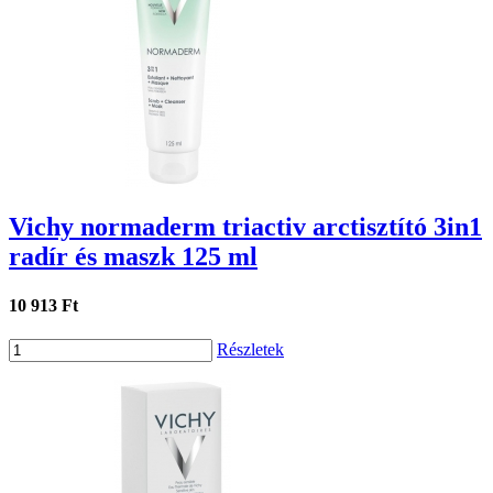
Vichy normaderm triactiv arctisztító 3in1
radír és maszk 125 ml
10 913 Ft
Részletek