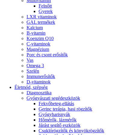
Multivitamin
Felnőtt
Gyerek
LXR vitaminok
GAL termékek
Kalcium
B-vitamin
Koenzim Q10
C-vitaminok
Magnézium
Porc és csont erősítők
Vas
Omega 3
Szelén
Immunerősítők
D-vitaminok
Életmód, szépség
Diagnosztika
Gyógyászati segédeszközök
Fekvőbeteg-ellátás
Gerinc terápia, hasi rögzítők
Gyógyharisnyák
Hőmérők, lázmérők
Járást segítő eszközök
Csuklórögzítők és könyökrögzítők