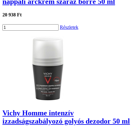
nappali arckrém száraz bőrre 50 ml
20 938 Ft
Részletek
Vichy Homme intenzív
izzadságszabályozó golyós dezodor 50 ml