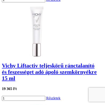
Vichy Liftactiv teljeskörű ránctalanító
és feszességet adó ápoló szemkörnyékre
15 ml
19 365 Ft
Részletek