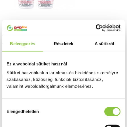
Vichy izzadságszabályozó stress resist
intenzív dezodor golyós duopack 50 ml +
Beleegyezés
Részletek
A sütikről
50 ml
Ez a weboldal sütiket használ
8 590 Ft
Sütiket használunk a tartalmak és hirdetések személyre
Részletek
szabásához, közösségi funkciók biztosításához,
valamint weboldalforgalmunk elemzéséhez.
Hozzájárulás
Elengedhetetlen
kiválasztása