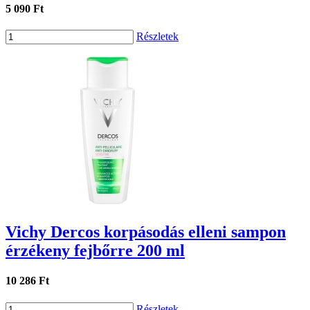
5 090 Ft
Részletek
Vichy Dercos korpásodás elleni sampon
érzékeny fejbőrre 200 ml
10 286 Ft
Részletek