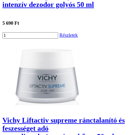
intenzív dezodor golyós 50 ml
5 690 Ft
Részletek
Vichy Liftactiv supreme ránctalanító és
feszességet adó