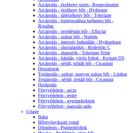
Arcápolás - érzékeny szem - Respectissime
Arcápolás - érzékeny bőr - Hydreane
Arcápolás - túlérzékeny bőr - Toleriane
Arcápolás - kipirosodásra hajlamos bőr -
Rosaliac
Arcápolás - problémás bőr - Effaclar
Arcápolás - száraz bőr - Nutritic
Arcápolás - intenzív hidratálás - Hydraphase
Arcápolás - ránctalanítás - Redermic C
Arcápolás - alapozók - Toleriane Teint
Arcápolás - hámlás, vörös foltok - Kerium DS
Arcápolás - sérült, irritált bőr - Cicaplast
Dezodorok
Testápolás - száraz, nagyon száraz bőr - Lipikar
Testápolás - sérült, irritált bőr - Cicaplast
Hajápolás
Fényvédelem - arcra
Fényvédelem - testre
Fényvédelem - gyermekeknek
Fényvédelem - napozás után
Uriage
Baba
Bőrgyógyászati vonal
Dépiderm - Pigmentfoltok
Hyséac - Problémás, zíros bőr