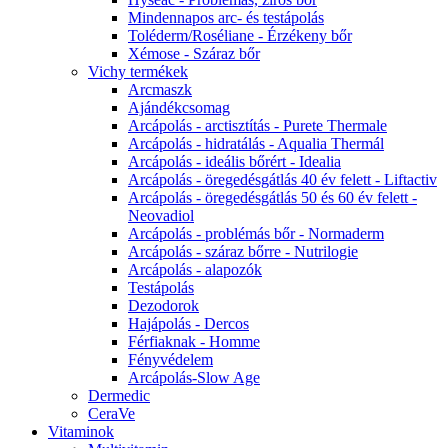
Mindennapos arc- és testápolás
Toléderm/Roséliane - Érzékeny bőr
Xémose - Száraz bőr
Vichy termékek
Arcmaszk
Ajándékcsomag
Arcápolás - arctisztítás - Purete Thermale
Arcápolás - hidratálás - Aqualia Thermál
Arcápolás - ideális bőrért - Idealia
Arcápolás - öregedésgátlás 40 év felett - Liftactiv
Arcápolás - öregedésgátlás 50 és 60 év felett -
Neovadiol
Arcápolás - problémás bőr - Normaderm
Arcápolás - száraz bőrre - Nutrilogie
Arcápolás - alapozók
Testápolás
Dezodorok
Hajápolás - Dercos
Férfiaknak - Homme
Fényvédelem
Arcápolás-Slow Age
Dermedic
CeraVe
Vitaminok