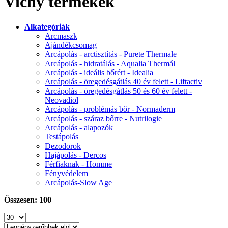
Vichy termékek
Alkategóriák
Arcmaszk
Ajándékcsomag
Arcápolás - arctisztítás - Purete Thermale
Arcápolás - hidratálás - Aqualia Thermál
Arcápolás - ideális bőrért - Idealia
Arcápolás - öregedésgátlás 40 év felett - Liftactiv
Arcápolás - öregedésgátlás 50 és 60 év felett -
Neovadiol
Arcápolás - problémás bőr - Normaderm
Arcápolás - száraz bőrre - Nutrilogie
Arcápolás - alapozók
Testápolás
Dezodorok
Hajápolás - Dercos
Férfiaknak - Homme
Fényvédelem
Arcápolás-Slow Age
Összesen: 100