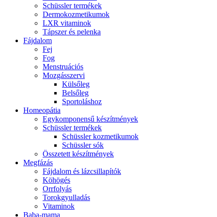
Schüssler termékek
Dermokozmetikumok
LXR vitaminok
Tápszer és pelenka
Fájdalom
Fej
Fog
Menstruációs
Mozgásszervi
Külsőleg
Belsőleg
Sportoláshoz
Homeopátia
Egykomponensű készítmények
Schüssler termékek
Schüssler kozmetikumok
Schüssler sók
Összetett készítmények
Megfázás
Fájdalom és lázcsillapítók
Köhögés
Orrfolyás
Torokgyulladás
Vitaminok
Baba-mama