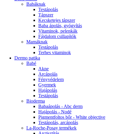
Babáknak
Testápolás
Tápszer
Kecsketejes tápszer
Baba ápolás, gyógyítás
Vitaminok, pelenkák
Fájdalom csillapítók
Mamáknak
Testápolás
Terhes vitaminok
Dermo patika
Babé
Akne
Arcápolás
Fényvédelem
Gyermek
Hajápolás
Testápolás
Bioderma
Babaápolás - Abc derm
Hajápolás - Nodé
Pigmentfoltos bőr - White objective
Testápolás, arcápolás
La-Roche-Posay termékek
Arctisztítás