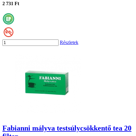
2 731 Ft
Részletek
Fabianni mályva testsúlycsökkentő tea 20