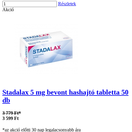
Részletek
Akció
Stadalax 5 mg bevont hashajtó tabletta 50
db
3 779 Ft*
3 599 Ft
*az akció előtti 30 nap legalacsonyabb ára