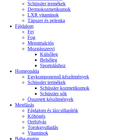
Schüssler termékek
Dermokozmetikumok
LXR vitaminok
Tápszer és pelenka
Fájdalom
Fej
Fog
Menstruációs
Mozgásszervi
Külsőleg
Belsőleg
Sportoláshoz
Homeopátia
Egykomponensű készítmények
Schüssler termékek
Schüssler kozmetikumok
Schüssler sók
Összetett készítmények
Megfázás
Fájdalom és lázcsillapítók
Köhögés
Orrfolyás
Torokgyulladás
Vitaminok
Baba-mama