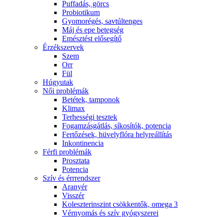
Puffadás, görcs
Probiotikum
Gyomorégés, savtúltenges
Máj és epe betegség
Emésztést elősegítő
Érzékszervek
Szem
Orr
Fül
Húgyutak
Női problémák
Betétek, tamponok
Klimax
Terhességi tesztek
Fogamzásgátlás, síkosítók, potencia
Fertőzések, hüvelyflóra helyreállítás
Inkontinencia
Férfi problémák
Prosztata
Potencia
Szív és érrrendszer
Aranyér
Visszér
Koleszterinszint csökkentők, omega 3
Vérnyomás és szív gyógyszerei