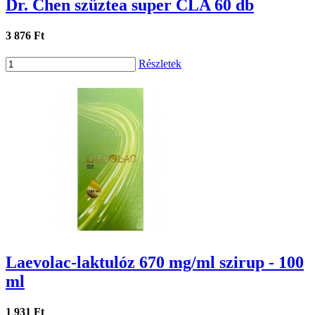
Dr. Chen szűztea super CLA 60 db
3 876 Ft
Részletek
Laevolac-laktulóz 670 mg/ml szirup - 100
ml
1 931 Ft