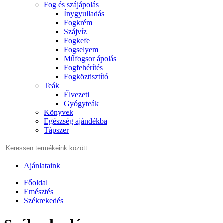
Fog és szájápolás
Í́nygyulladás
Fogkrém
Szájvíz
Fogkefe
Fogselyem
Műfogsor ápolás
Fogfehérítés
Fogköztisztító
Teák
É́lvezeti
Gyógyteák
Könyvek
Egészség ajándékba
Tápszer
Ajánlataink
Főoldal
Emésztés
Székrekedés