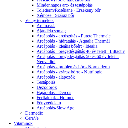
Mindennapos arc- és testápolás
Toléderm/Roséliane - Érzékeny bőr
Xémose - Száraz bőr
Vichy termékek
Arcmaszk
Ajándékcsomag
Arcápolás - arctisztítás - Purete Thermale
Arcápolás - hidratálás - Aqualia Thermál
Arcápolás - ideális bőrért - Idealia
Arcápolás - öregedésgátlás 40 év felett - Liftactiv
Arcápolás - öregedésgátlás 50 és 60 év felett -
Neovadiol
Arcápolás - problémás bőr - Normaderm
Arcápolás - száraz bőrre - Nutrilogie
Arcápolás - alapozók
Testápolás
Dezodorok
Hajápolás - Dercos
Férfiaknak - Homme
Fényvédelem
Arcápolás-Slow Age
Dermedic
CeraVe
Vitaminok