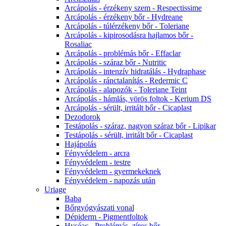
Arcápolás - érzékeny szem - Respectissime
Arcápolás - érzékeny bőr - Hydreane
Arcápolás - túlérzékeny bőr - Toleriane
Arcápolás - kipirosodásra hajlamos bőr -
Rosaliac
Arcápolás - problémás bőr - Effaclar
Arcápolás - száraz bőr - Nutritic
Arcápolás - intenzív hidratálás - Hydraphase
Arcápolás - ránctalanítás - Redermic C
Arcápolás - alapozók - Toleriane Teint
Arcápolás - hámlás, vörös foltok - Kerium DS
Arcápolás - sérült, irritált bőr - Cicaplast
Dezodorok
Testápolás - száraz, nagyon száraz bőr - Lipikar
Testápolás - sérült, irritált bőr - Cicaplast
Hajápolás
Fényvédelem - arcra
Fényvédelem - testre
Fényvédelem - gyermekeknek
Fényvédelem - napozás után
Uriage
Baba
Bőrgyógyászati vonal
Dépiderm - Pigmentfoltok
Hyséac - Problémás, zíros bőr