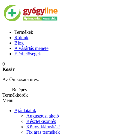
Termékek
Rólunk
Blog
A vásárlás menete
Elérhetőségek
0
Kosár
Az Ön kosara üres.
Belépés
Termékkörök
Menü
Ajánlataink
Augusztusi akció
Készletkisöprés
Könyv kiárusítás!
Fix áras termékek