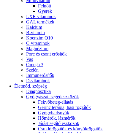
Multivitamin
Felnőtt
Gyerek
LXR vitaminok
GAL termékek
Kalcium
B-vitamin
Koenzim Q10
C-vitaminok
Magnézium
Porc és csont erősítők
Vas
Omega 3
Szelén
Immunerősítők
D-vitaminok
Életmód, szépség
Diagnosztika
Gyógyászati segédeszközök
Fekvőbeteg-ellátás
Gerinc terápia, hasi rögzítők
Gyógyharisnyák
Hőmérők, lázmérők
Járást segítő eszközök
Csuklórögzítők és könyökrögzítők