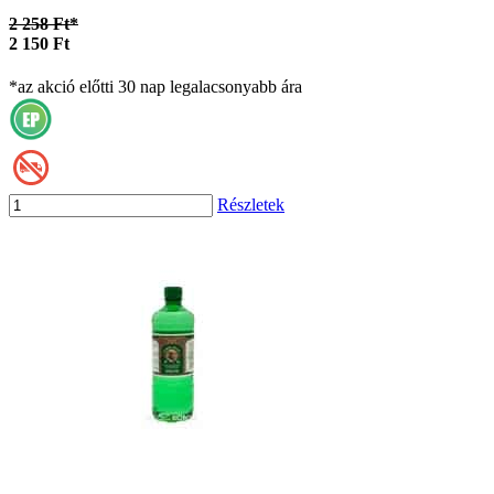
2 258 Ft*
2 150 Ft
*az akció előtti 30 nap legalacsonyabb ára
Részletek