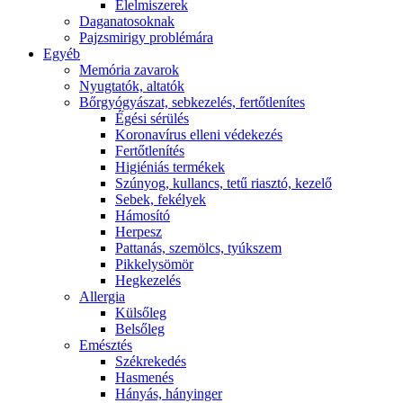
É́lelmiszerek
Daganatosoknak
Pajzsmirigy problémára
Egyéb
Memória zavarok
Nyugtatók, altatók
Bőrgyógyászat, sebkezelés, fertőtlenítes
É́gési sérülés
Koronavírus elleni védekezés
Fertőtlenítés
Higiéniás termékek
Szúnyog, kullancs, tetű riasztó, kezelő
Sebek, fekélyek
Hámosító
Herpesz
Pattanás, szemölcs, tyúkszem
Pikkelysömör
Hegkezelés
Allergia
Külsőleg
Belsőleg
Emésztés
Székrekedés
Hasmenés
Hányás, hányinger