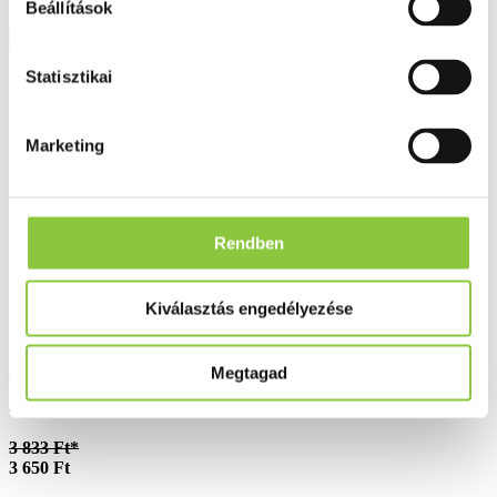
Beállítások
Részletek
Akció
Statisztikai
Marketing
Rendben
Kiválasztás engedélyezése
Dulcolax 7,5 mg/ml belsőleges oldatos
Megtagad
cseppek 30 ml
3 833 Ft*
3 650 Ft