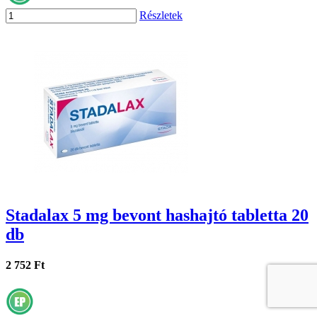
Részletek
Stadalax 5 mg bevont hashajtó tabletta 20
db
2 752 Ft