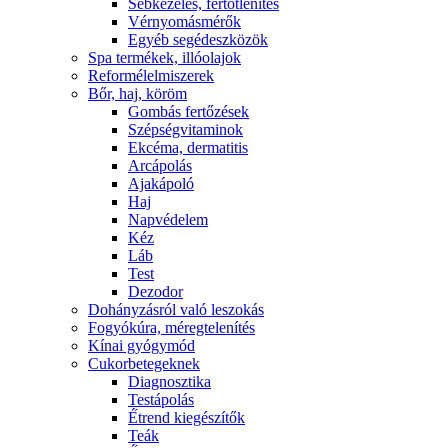
Sebkezelés, fertőtlenítés
Vérnyomásmérők
Egyéb segédeszközök
Spa termékek, illóolajok
Reformélelmiszerek
Bőr, haj, köröm
Gombás fertőzések
Szépségvitaminok
Ekcéma, dermatitis
Arcápolás
Ajakápoló
Haj
Napvédelem
Kéz
Láb
Test
Dezodor
Dohányzásról való leszokás
Fogyókúra, méregtelenítés
Kínai gyógymód
Cukorbetegeknek
Diagnosztika
Testápolás
É́trend kiegészítők
Teák