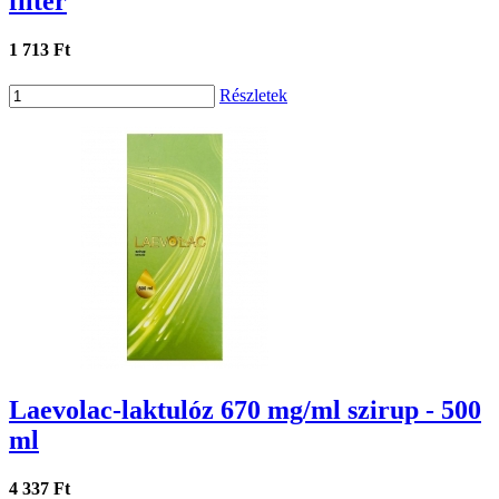
filter
1 713 Ft
Részletek
Laevolac-laktulóz 670 mg/ml szirup - 500
ml
4 337 Ft