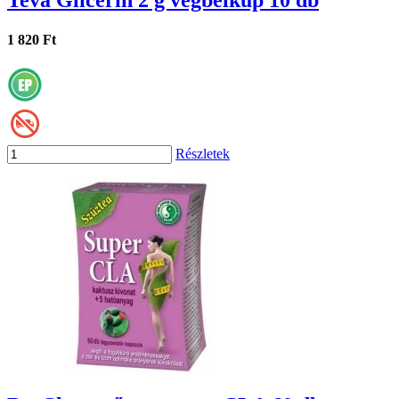
Teva Glicerin 2 g végbélkúp 10 db
1 820 Ft
Részletek