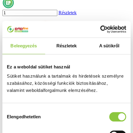
Részletek
Beleegyezés
Részletek
A sütikről
Ez a weboldal sütiket használ
Sütiket használunk a tartalmak és hirdetések személyre
szabásához, közösségi funkciók biztosításához,
valamint weboldalforgalmunk elemzéséhez.
Wörishofener Darmpflege emésztést
segítő tabletta 42 db
Hozzájárulás
Elengedhetetlen
3 057 Ft
kiválasztása