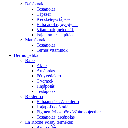
Babáknak
Testápolás
Tápszer
Kecsketejes tápszer
Baba ápolás, gyógyítás
Vitaminok, pelenkák
Fájdalom csillapítók
Mamáknak
Testápolás
Terhes vitaminok
Dermo patika
Babé
Akne
Arcápolás
Fényvédelem
Gyermek
Hajápolás
Testápolás
Bioderma
Babaápolás - Abc derm
Hajápolás - Nodé
Pigmentfoltos bőr - White objective
Testápolás, arcápolás
La-Roche-Posay termékek
Arctisztítás