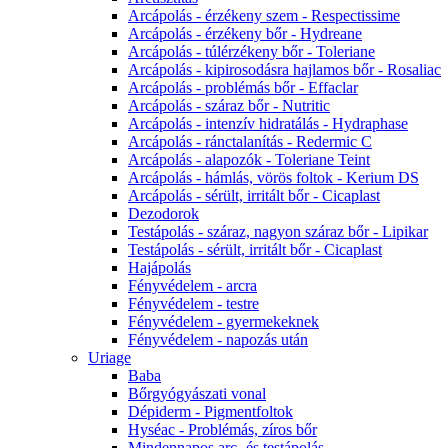
Arcápolás - érzékeny szem - Respectissime
Arcápolás - érzékeny bőr - Hydreane
Arcápolás - túlérzékeny bőr - Toleriane
Arcápolás - kipirosodásra hajlamos bőr - Rosaliac
Arcápolás - problémás bőr - Effaclar
Arcápolás - száraz bőr - Nutritic
Arcápolás - intenzív hidratálás - Hydraphase
Arcápolás - ránctalanítás - Redermic C
Arcápolás - alapozók - Toleriane Teint
Arcápolás - hámlás, vörös foltok - Kerium DS
Arcápolás - sérült, irritált bőr - Cicaplast
Dezodorok
Testápolás - száraz, nagyon száraz bőr - Lipikar
Testápolás - sérült, irritált bőr - Cicaplast
Hajápolás
Fényvédelem - arcra
Fényvédelem - testre
Fényvédelem - gyermekeknek
Fényvédelem - napozás után
Uriage
Baba
Bőrgyógyászati vonal
Dépiderm - Pigmentfoltok
Hyséac - Problémás, zíros bőr
Mindennapos arc- és testápolás