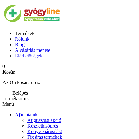
Termékek
Rólunk
Blog
A vásárlás menete
Elérhetőségek
0
Kosár
Az Ön kosara üres.
Belépés
Termékkörök
Menü
Ajánlataink
Augusztusi akció
Készletkisöprés
Könyv kiárusítás!
Fix áras termékek