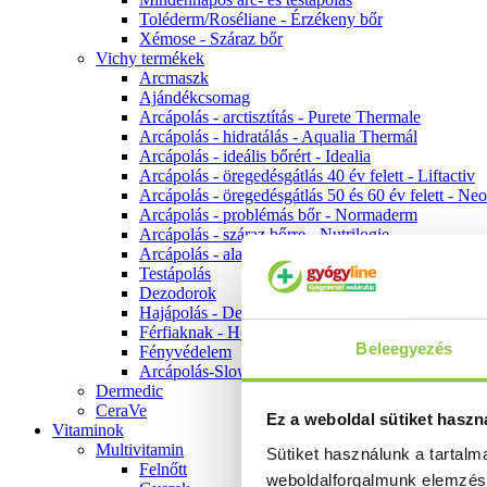
Toléderm/Roséliane - Érzékeny bőr
Xémose - Száraz bőr
Vichy termékek
Arcmaszk
Ajándékcsomag
Arcápolás - arctisztítás - Purete Thermale
Arcápolás - hidratálás - Aqualia Thermál
Arcápolás - ideális bőrért - Idealia
Arcápolás - öregedésgátlás 40 év felett - Liftactiv
Arcápolás - öregedésgátlás 50 és 60 év felett - Ne
Arcápolás - problémás bőr - Normaderm
Arcápolás - száraz bőrre - Nutrilogie
Arcápolás - alapozók
Testápolás
Dezodorok
Hajápolás - Dercos
Férfiaknak - Homme
Beleegyezés
Fényvédelem
Arcápolás-Slow Age
Dermedic
CeraVe
Ez a weboldal sütiket haszn
Vitaminok
Multivitamin
Sütiket használunk a tartal
Felnőtt
weboldalforgalmunk elemzé