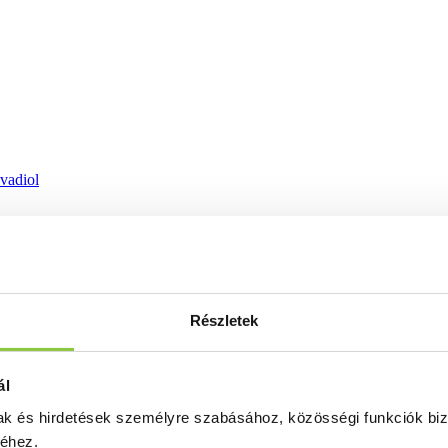
ovadiol
Részletek
ál
mak és hirdetések személyre szabásához, közösségi funkciók biz
séhez.