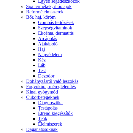
Egyéb segédeszközök
Spa termékek, illóolajok
Reformélelmiszerek
Bőr, haj, köröm
Gombás fertőzések
Szépségvitaminok
Ekcéma, dermatitis
Arcápolás
Ajakápoló
Haj
Napvédelem
Kéz
Láb
Test
Dezodor
Dohányzásról való leszokás
Fogyókúra, méregtelenítés
Kínai gyógymód
Cukorbetegeknek
Diagnosztika
Testápolás
É́trend kiegészítők
Teák
É́lelmiszerek
Daganatosoknak