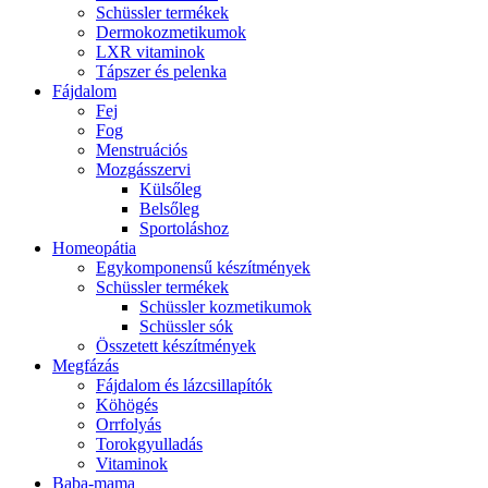
Schüssler termékek
Dermokozmetikumok
LXR vitaminok
Tápszer és pelenka
Fájdalom
Fej
Fog
Menstruációs
Mozgásszervi
Külsőleg
Belsőleg
Sportoláshoz
Homeopátia
Egykomponensű készítmények
Schüssler termékek
Schüssler kozmetikumok
Schüssler sók
Összetett készítmények
Megfázás
Fájdalom és lázcsillapítók
Köhögés
Orrfolyás
Torokgyulladás
Vitaminok
Baba-mama