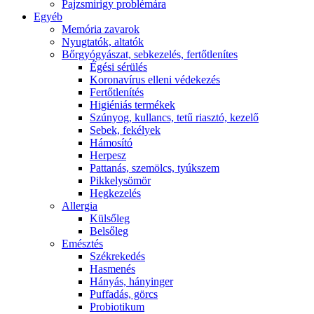
Pajzsmirigy problémára
Egyéb
Memória zavarok
Nyugtatók, altatók
Bőrgyógyászat, sebkezelés, fertőtlenítes
É́gési sérülés
Koronavírus elleni védekezés
Fertőtlenítés
Higiéniás termékek
Szúnyog, kullancs, tetű riasztó, kezelő
Sebek, fekélyek
Hámosító
Herpesz
Pattanás, szemölcs, tyúkszem
Pikkelysömör
Hegkezelés
Allergia
Külsőleg
Belsőleg
Emésztés
Székrekedés
Hasmenés
Hányás, hányinger
Puffadás, görcs
Probiotikum