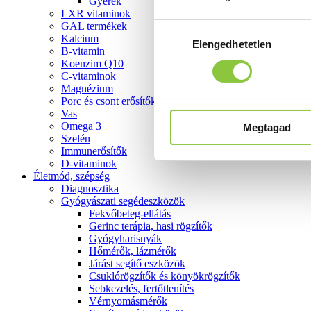
Gyerek
LXR vitaminok
GAL termékek
Hozzájárulás
Kalcium
Elengedhetetlen
kiválasztása
B-vitamin
Koenzim Q10
C-vitaminok
Magnézium
Porc és csont erősítők
Vas
Omega 3
Megtagad
Szelén
Immunerősítők
D-vitaminok
Életmód, szépség
Diagnosztika
Gyógyászati segédeszközök
Fekvőbeteg-ellátás
Gerinc terápia, hasi rögzítők
Gyógyharisnyák
Hőmérők, lázmérők
Járást segítő eszközök
Csuklórögzítők és könyökrögzítők
Sebkezelés, fertőtlenítés
Vérnyomásmérők