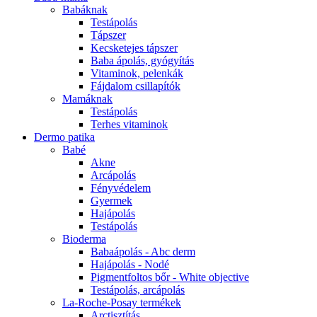
Babáknak
Testápolás
Tápszer
Kecsketejes tápszer
Baba ápolás, gyógyítás
Vitaminok, pelenkák
Fájdalom csillapítók
Mamáknak
Testápolás
Terhes vitaminok
Dermo patika
Babé
Akne
Arcápolás
Fényvédelem
Gyermek
Hajápolás
Testápolás
Bioderma
Babaápolás - Abc derm
Hajápolás - Nodé
Pigmentfoltos bőr - White objective
Testápolás, arcápolás
La-Roche-Posay termékek
Arctisztítás