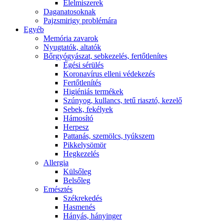
É́lelmiszerek
Daganatosoknak
Pajzsmirigy problémára
Egyéb
Memória zavarok
Nyugtatók, altatók
Bőrgyógyászat, sebkezelés, fertőtlenítes
É́gési sérülés
Koronavírus elleni védekezés
Fertőtlenítés
Higiéniás termékek
Szúnyog, kullancs, tetű riasztó, kezelő
Sebek, fekélyek
Hámosító
Herpesz
Pattanás, szemölcs, tyúkszem
Pikkelysömör
Hegkezelés
Allergia
Külsőleg
Belsőleg
Emésztés
Székrekedés
Hasmenés
Hányás, hányinger