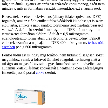
míg a folátnál ugyanez az érték 50 százalék körül mozog, ezért nem
mindegy, milyen formában vesszük magunkhoz ezt a tápanyagot.
Bevezették az étrendi ekvivalens (dietary folate equivalens, DFE)
fogalmát, ami az előbb említett felszívódásbeli különbséget is szem
előtt tartja, amikor a napi ajánlott folátmennyiség meghatározásáról
van szó. A definíció szerint 1 mikrogramm DFE = 1 mikrogramm
természetes formában előforduló folát = 0,5 mikrogramm
étrendkiegészítő formájában üres gyomorra bevett folsav. Felnőtt
emberek számára a napi ajánlott DFE 400 mikrogramm,
terhes nők
esetében
pedig 600 mikrogramm.
Fontos tudni azt is, hogy míg folátból nem tudunk túlságosan sokat
magunkhoz venni, a folsavot túl lehet adagolni. Terhesség alatt a
túlságosan magas folsavszint egyes kutatások szerint növelheti az
autizmus kialakulásának kockázatát a healthline.com egészségügyi
ismeretterjesztő portál
cikke
szerint.