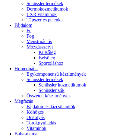
Schüssler termékek
Dermokozmetikumok
LXR vitaminok
Tápszer és pelenka
Fájdalom
Fej
Fog
Menstruációs
Mozgásszervi
Külsőleg
Belsőleg
Sportoláshoz
Homeopátia
Egykomponensű készítmények
Schüssler termékek
Schüssler kozmetikumok
Schüssler sók
Összetett készítmények
Megfázás
Fájdalom és lázcsillapítók
Köhögés
Orrfolyás
Torokgyulladás
Vitaminok
Baba-mama