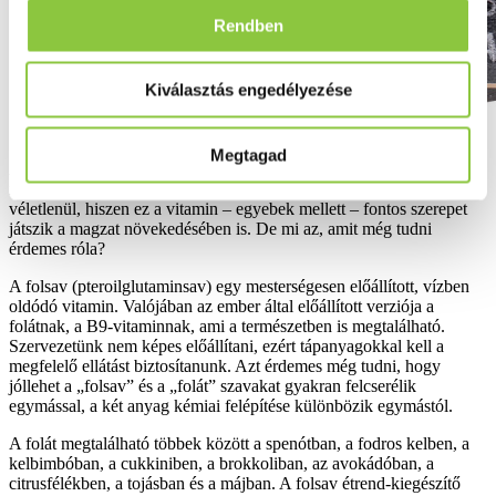
Rendben
Kiválasztás engedélyezése
Megtagad
Aki volt már terhes, az biztosan nagyon sokszor hallotta a
felszólítást, hogy vegyen magához elegendő folsavat. Nem
véletlenül, hiszen ez a vitamin – egyebek mellett – fontos szerepet
játszik a magzat növekedésében is. De mi az, amit még tudni
érdemes róla?
A folsav (pteroilglutaminsav) egy mesterségesen előállított, vízben
oldódó vitamin. Valójában az ember által előállított verziója a
folátnak, a B9-vitaminnak, ami a természetben is megtalálható.
Szervezetünk nem képes előállítani, ezért tápanyagokkal kell a
megfelelő ellátást biztosítanunk. Azt érdemes még tudni, hogy
jóllehet a „folsav” és a „folát” szavakat gyakran felcserélik
egymással, a két anyag kémiai felépítése különbözik egymástól.
A folát megtalálható többek között a spenótban, a fodros kelben, a
kelbimbóban, a cukkiniben, a brokkoliban, az avokádóban, a
citrusfélékben, a tojásban és a májban. A folsav étrend-kiegészítő