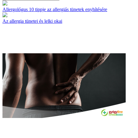
Allergológus 10 tippje az allergiás tünetek enyhítésére
Az allergia tünetei és lelki okai