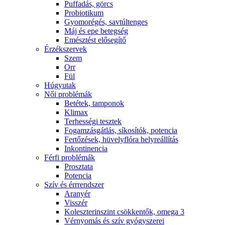
Puffadás, görcs
Probiotikum
Gyomorégés, savtúltenges
Máj és epe betegség
Emésztést elősegítő
Érzékszervek
Szem
Orr
Fül
Húgyutak
Női problémák
Betétek, tamponok
Klimax
Terhességi tesztek
Fogamzásgátlás, síkosítók, potencia
Fertőzések, hüvelyflóra helyreállítás
Inkontinencia
Férfi problémák
Prosztata
Potencia
Szív és érrrendszer
Aranyér
Visszér
Koleszterinszint csökkentők, omega 3
Vérnyomás és szív gyógyszerei