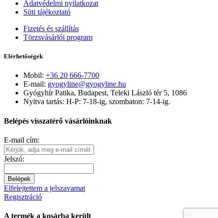
Adatvédelmi nyilatkozat
Süti tájékoztató
Fizetés és szállítás
Törzsvásárlói program
Elérhetőségek
Mobil:
+36 20 666-7700
E-mail:
gyogyline@gyogyline.hu
Gyógyhír Patika, Budapest, Teleki László tér 5, 1086
Nyitva tartás: H-P: 7-18-ig, szombaton: 7-14-ig.
Belépés visszatérő vásárlóinknak
E-mail cím:
Jelszó:
Belépek
Elfelejtettem a jelszavamat
Regisztráció
A termék a kosárba került