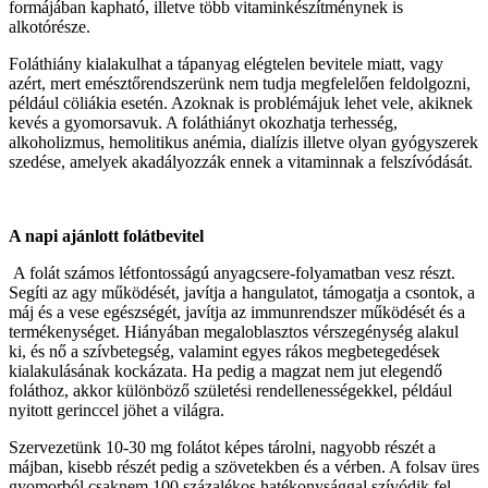
formájában kapható, illetve több vitaminkészítménynek is
alkotórésze.
Foláthiány kialakulhat a tápanyag elégtelen bevitele miatt, vagy
azért, mert emésztőrendszerünk nem tudja megfelelően feldolgozni,
például cöliákia esetén. Azoknak is problémájuk lehet vele, akiknek
kevés a gyomorsavuk. A foláthiányt okozhatja terhesség,
alkoholizmus, hemolitikus anémia, dialízis illetve olyan gyógyszerek
szedése, amelyek akadályozzák ennek a vitaminnak a felszívódását.
A napi ajánlott folátbevitel
A folát számos létfontosságú anyagcsere-folyamatban vesz részt.
Segíti az agy működését, javítja a hangulatot, támogatja a csontok, a
máj és a vese egészségét, javítja az immunrendszer működését és a
termékenységet. Hiányában megaloblasztos vérszegénység alakul
ki, és nő a szívbetegség, valamint egyes rákos megbetegedések
kialakulásának kockázata. Ha pedig a magzat nem jut elegendő
foláthoz, akkor különböző születési rendellenességekkel, például
nyitott gerinccel jöhet a világra.
Szervezetünk 10-30 mg folátot képes tárolni, nagyobb részét a
májban, kisebb részét pedig a szövetekben és a vérben. A folsav üres
gyomorból csaknem 100 százalékos hatékonysággal szívódik fel,