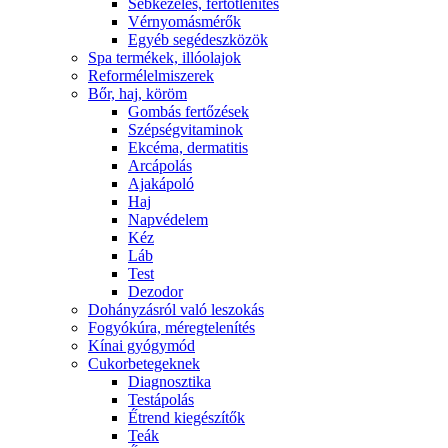
Sebkezelés, fertőtlenítés
Vérnyomásmérők
Egyéb segédeszközök
Spa termékek, illóolajok
Reformélelmiszerek
Bőr, haj, köröm
Gombás fertőzések
Szépségvitaminok
Ekcéma, dermatitis
Arcápolás
Ajakápoló
Haj
Napvédelem
Kéz
Láb
Test
Dezodor
Dohányzásról való leszokás
Fogyókúra, méregtelenítés
Kínai gyógymód
Cukorbetegeknek
Diagnosztika
Testápolás
É́trend kiegészítők
Teák