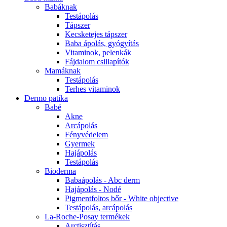
Babáknak
Testápolás
Tápszer
Kecsketejes tápszer
Baba ápolás, gyógyítás
Vitaminok, pelenkák
Fájdalom csillapítók
Mamáknak
Testápolás
Terhes vitaminok
Dermo patika
Babé
Akne
Arcápolás
Fényvédelem
Gyermek
Hajápolás
Testápolás
Bioderma
Babaápolás - Abc derm
Hajápolás - Nodé
Pigmentfoltos bőr - White objective
Testápolás, arcápolás
La-Roche-Posay termékek
Arctisztítás