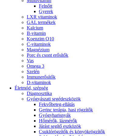
Multivitamin
Felnőtt
Gyerek
LXR vitaminok
GAL termékek
Kalcium
B-vitamin
Koenzim Q10
C-vitaminok
Magnézium
Porc és csont erősítők
Vas
Omega 3
Szelén
Immunerősítők
D-vitaminok
Életmód, szépség
Diagnosztika
Gyógyászati segédeszközök
Fekvőbeteg-ellátás
Gerinc terápia, hasi rögzítők
Gyógyharisnyák
Hőmérők, lázmérők
Járást segítő eszközök
Csuklórögzítők és könyökrögzítők