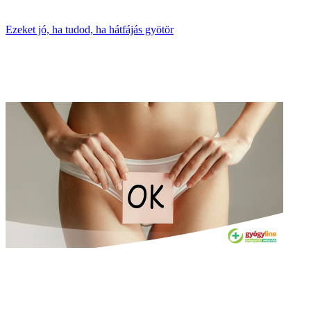
Ezeket jó, ha tudod, ha hátfájás gyötör