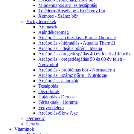
Mindennapos arc- és testápolás
Toléderm/Roséliane - Érzékeny bőr
Xémose - Száraz bőr
Vichy termékek
Arcmaszk
Ajándékcsomag
Arcápolás - arctisztítás - Purete Thermale
Arcápolás - hidratálás - Aqualia Thermál
Arcápolás - ideális bőrért - Idealia
Arcápolás - öregedésgátlás 40 év felett - Liftactiv
Arcápolás - öregedésgátlás 50 és 60 év felett -
Neovadiol
Arcápolás - problémás bőr - Normaderm
Arcápolás - száraz bőrre - Nutrilogie
Arcápolás - alapozók
Testápolás
Dezodorok
Hajápolás - Dercos
Férfiaknak - Homme
Fényvédelem
Arcápolás-Slow Age
Dermedic
CeraVe
Vitaminok