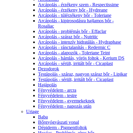
Arcápolás - érzékeny szem - Respectissime
Arcápolás - érzékeny bőr - Hydreane
Arcápolás - túlérzékeny bőr - Toleriane
Arcápolás - kipirosodásra hajlamos bőr -
Rosaliac
Arcápolás - problémás bőr - Effaclar
Arcápolás - száraz bőr - Nutritic
Arcápolás - intenzív hidratálás - Hydraphase
Arcápolás - ránctalanítás - Redermic C
Arcápolás - alapozók - Toleriane Teint
Arcápolás - hámlás, vörös foltok - Kerium DS
Arcápolás - sérült, irritált bőr - Cicaplast
Dezodorok
Testápolás - száraz, nagyon száraz bőr - Lipikar
Testápolás - sérült, irritált bőr - Cicaplast
Hajápolás
Fényvédelem - arcra
Fényvédelem - testre
Fényvédelem - gyermekeknek
Fényvédelem - napozás után
Uriage
Baba
Bőrgyógyászati vonal
Dépiderm - Pigmentfoltok
Hyséac - Problémás, zíros bőr