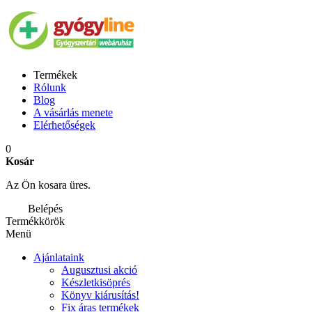
Termékek
Rólunk
Blog
A vásárlás menete
Elérhetőségek
0
Kosár
Az Ön kosara üres.
Belépés
Termékkörök
Menü
Ajánlataink
Augusztusi akció
Készletkisöprés
Könyv kiárusítás!
Fix áras termékek