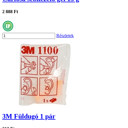
2 888 Ft
Részletek
3M Füldugó 1 pár