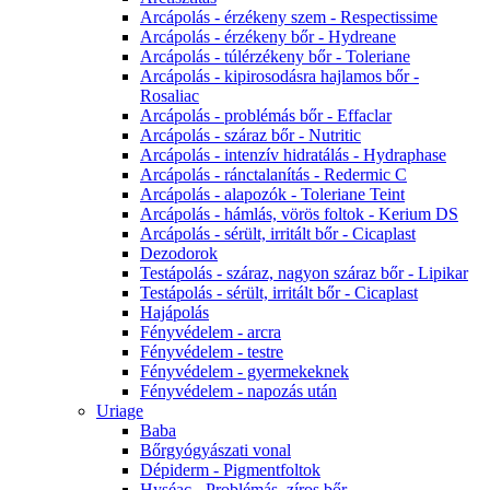
Arcápolás - érzékeny szem - Respectissime
Arcápolás - érzékeny bőr - Hydreane
Arcápolás - túlérzékeny bőr - Toleriane
Arcápolás - kipirosodásra hajlamos bőr -
Rosaliac
Arcápolás - problémás bőr - Effaclar
Arcápolás - száraz bőr - Nutritic
Arcápolás - intenzív hidratálás - Hydraphase
Arcápolás - ránctalanítás - Redermic C
Arcápolás - alapozók - Toleriane Teint
Arcápolás - hámlás, vörös foltok - Kerium DS
Arcápolás - sérült, irritált bőr - Cicaplast
Dezodorok
Testápolás - száraz, nagyon száraz bőr - Lipikar
Testápolás - sérült, irritált bőr - Cicaplast
Hajápolás
Fényvédelem - arcra
Fényvédelem - testre
Fényvédelem - gyermekeknek
Fényvédelem - napozás után
Uriage
Baba
Bőrgyógyászati vonal
Dépiderm - Pigmentfoltok
Hyséac - Problémás, zíros bőr