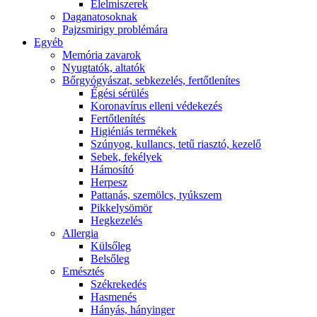
É́lelmiszerek
Daganatosoknak
Pajzsmirigy problémára
Egyéb
Memória zavarok
Nyugtatók, altatók
Bőrgyógyászat, sebkezelés, fertőtlenítes
É́gési sérülés
Koronavírus elleni védekezés
Fertőtlenítés
Higiéniás termékek
Szúnyog, kullancs, tetű riasztó, kezelő
Sebek, fekélyek
Hámosító
Herpesz
Pattanás, szemölcs, tyúkszem
Pikkelysömör
Hegkezelés
Allergia
Külsőleg
Belsőleg
Emésztés
Székrekedés
Hasmenés
Hányás, hányinger