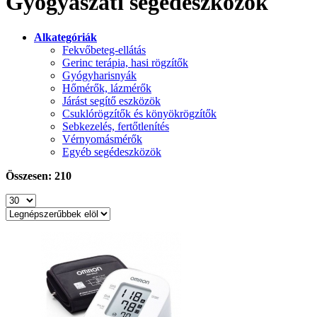
Gyógyászati segédeszközök
Alkategóriák
Fekvőbeteg-ellátás
Gerinc terápia, hasi rögzítők
Gyógyharisnyák
Hőmérők, lázmérők
Járást segítő eszközök
Csuklórögzítők és könyökrögzítők
Sebkezelés, fertőtlenítés
Vérnyomásmérők
Egyéb segédeszközök
Összesen: 210