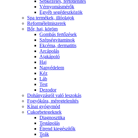
Sebkezelés, fertőtlenítés
Vérnyomásmérők
Egyéb segédeszközök
Spa termékek, illóolajok
Reformélelmiszerek
Bőr, haj, köröm
Gombás fertőzések
Szépségvitaminok
Ekcéma, dermatitis
Arcápolás
Ajakápoló
Haj
Napvédelem
Kéz
Láb
Test
Dezodor
Dohányzásról való leszokás
Fogyókúra, méregtelenítés
Kínai gyógymód
Cukorbetegeknek
Diagnosztika
Testápolás
É́trend kiegészítők
Teák