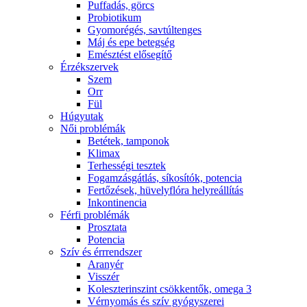
Puffadás, görcs
Probiotikum
Gyomorégés, savtúltenges
Máj és epe betegség
Emésztést elősegítő
Érzékszervek
Szem
Orr
Fül
Húgyutak
Női problémák
Betétek, tamponok
Klimax
Terhességi tesztek
Fogamzásgátlás, síkosítók, potencia
Fertőzések, hüvelyflóra helyreállítás
Inkontinencia
Férfi problémák
Prosztata
Potencia
Szív és érrrendszer
Aranyér
Visszér
Koleszterinszint csökkentők, omega 3
Vérnyomás és szív gyógyszerei