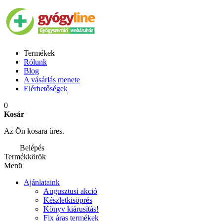
Termékek
Rólunk
Blog
A vásárlás menete
Elérhetőségek
0
Kosár
Az Ön kosara üres.
Belépés
Termékkörök
Menü
Ajánlataink
Augusztusi akció
Készletkisöprés
Könyv kiárusítás!
Fix áras termékek