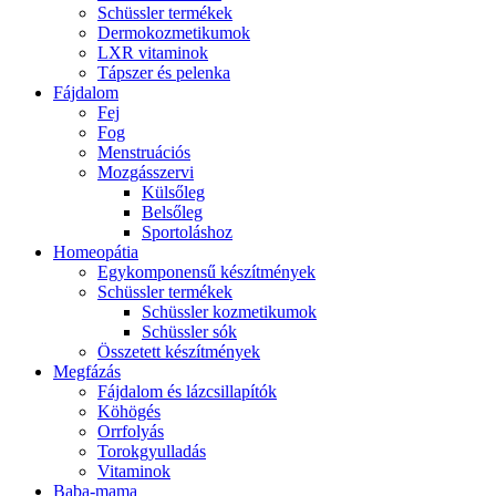
Schüssler termékek
Dermokozmetikumok
LXR vitaminok
Tápszer és pelenka
Fájdalom
Fej
Fog
Menstruációs
Mozgásszervi
Külsőleg
Belsőleg
Sportoláshoz
Homeopátia
Egykomponensű készítmények
Schüssler termékek
Schüssler kozmetikumok
Schüssler sók
Összetett készítmények
Megfázás
Fájdalom és lázcsillapítók
Köhögés
Orrfolyás
Torokgyulladás
Vitaminok
Baba-mama