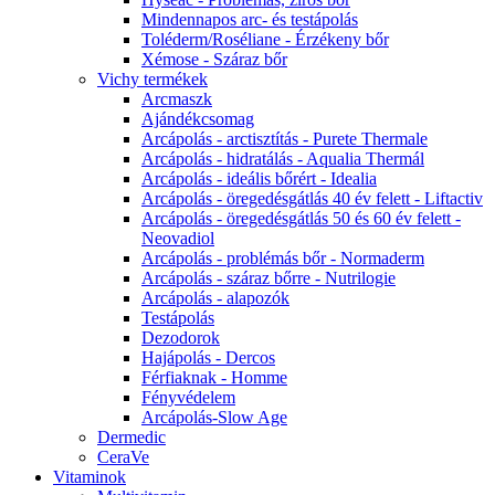
Mindennapos arc- és testápolás
Toléderm/Roséliane - Érzékeny bőr
Xémose - Száraz bőr
Vichy termékek
Arcmaszk
Ajándékcsomag
Arcápolás - arctisztítás - Purete Thermale
Arcápolás - hidratálás - Aqualia Thermál
Arcápolás - ideális bőrért - Idealia
Arcápolás - öregedésgátlás 40 év felett - Liftactiv
Arcápolás - öregedésgátlás 50 és 60 év felett -
Neovadiol
Arcápolás - problémás bőr - Normaderm
Arcápolás - száraz bőrre - Nutrilogie
Arcápolás - alapozók
Testápolás
Dezodorok
Hajápolás - Dercos
Férfiaknak - Homme
Fényvédelem
Arcápolás-Slow Age
Dermedic
CeraVe
Vitaminok