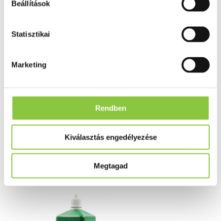
Beállítások
Statisztikai
Marketing
D-Cont Etalon vércukorszintmérő
Rendben
készülék 1 db
9 989 Ft
Kiválasztás engedélyezése
Megtagad
Részletek