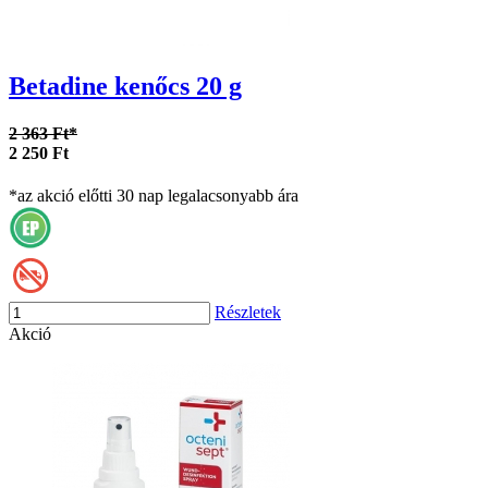
Betadine kenőcs 20 g
2 363 Ft*
2 250 Ft
*az akció előtti 30 nap legalacsonyabb ára
Részletek
Akció