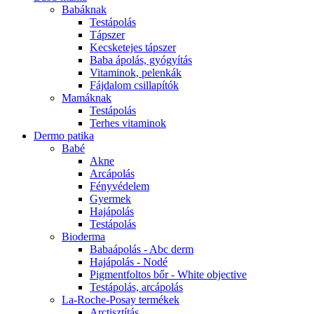
Babáknak
Testápolás
Tápszer
Kecsketejes tápszer
Baba ápolás, gyógyítás
Vitaminok, pelenkák
Fájdalom csillapítók
Mamáknak
Testápolás
Terhes vitaminok
Dermo patika
Babé
Akne
Arcápolás
Fényvédelem
Gyermek
Hajápolás
Testápolás
Bioderma
Babaápolás - Abc derm
Hajápolás - Nodé
Pigmentfoltos bőr - White objective
Testápolás, arcápolás
La-Roche-Posay termékek
Arctisztítás