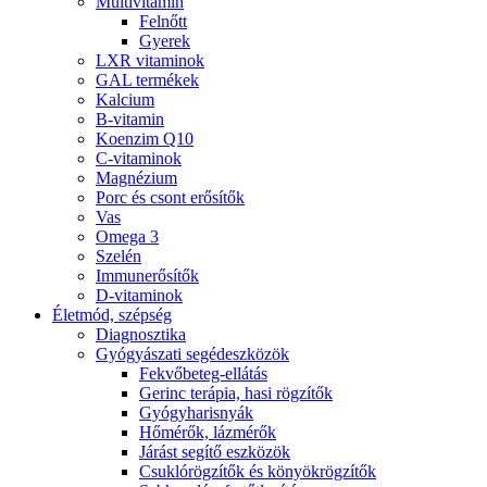
Multivitamin
Felnőtt
Gyerek
LXR vitaminok
GAL termékek
Kalcium
B-vitamin
Koenzim Q10
C-vitaminok
Magnézium
Porc és csont erősítők
Vas
Omega 3
Szelén
Immunerősítők
D-vitaminok
Életmód, szépség
Diagnosztika
Gyógyászati segédeszközök
Fekvőbeteg-ellátás
Gerinc terápia, hasi rögzítők
Gyógyharisnyák
Hőmérők, lázmérők
Járást segítő eszközök
Csuklórögzítők és könyökrögzítők