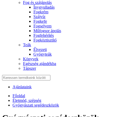
Fog és szájápolás
Í́nygyulladás
Fogkrém
Szájvíz
Fogkefe
Fogselyem
Műfogsor ápolás
Fogfehérítés
Fogköztisztító
Teák
É́lvezeti
Gyógyteák
Könyvek
Egészség ajándékba
Tápszer
Ajánlataink
Főoldal
Életmód, szépség
Gyógyászati segédeszközök