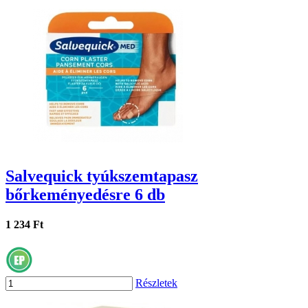
Salvequick tyúkszemtapasz
bőrkeményedésre 6 db
1 234 Ft
Részletek