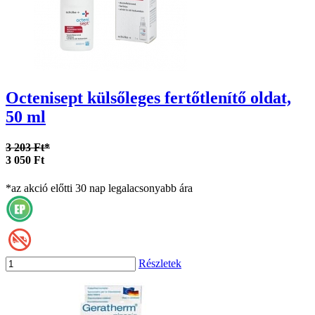
Octenisept külsőleges fertőtlenítő oldat,
50 ml
3 203 Ft*
3 050 Ft
*az akció előtti 30 nap legalacsonyabb ára
Részletek