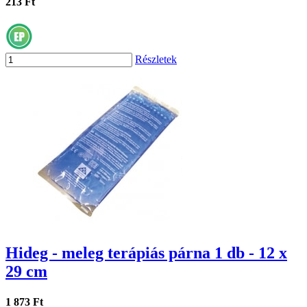
213 Ft
Részletek
Hideg - meleg terápiás párna 1 db - 12 x
29 cm
1 873 Ft