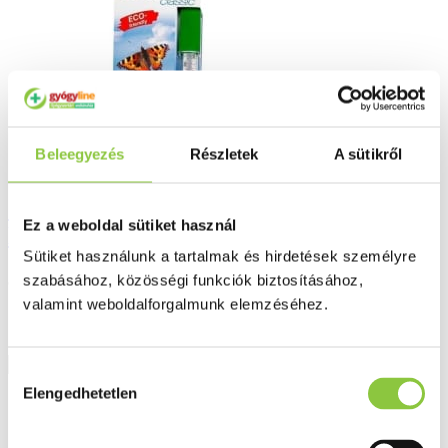
Beleegyezés
Részletek
A sütikről
Geratherm classic higanymentes lázmérő
Ez a weboldal sütiket használ
lerázóval 1 db
Sütiket használunk a tartalmak és hirdetések személyre
3 824 Ft
szabásához, közösségi funkciók biztosításához,
valamint weboldalforgalmunk elemzéséhez.
Részletek
Hozzájárulás
Elengedhetetlen
kiválasztása