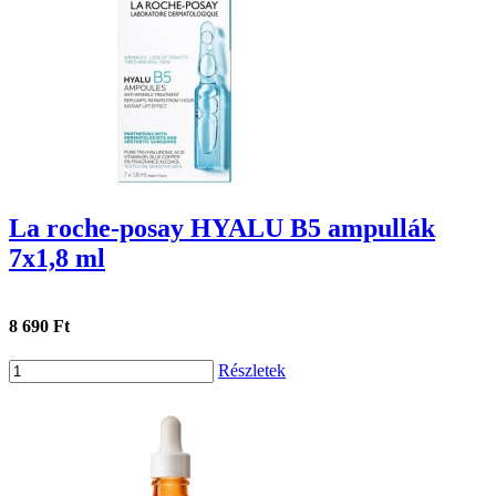
La roche-posay HYALU B5 ampullák
7x1,8 ml
8 690 Ft
Részletek