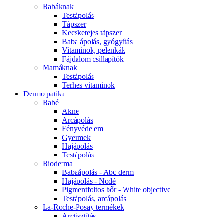
Babáknak
Testápolás
Tápszer
Kecsketejes tápszer
Baba ápolás, gyógyítás
Vitaminok, pelenkák
Fájdalom csillapítók
Mamáknak
Testápolás
Terhes vitaminok
Dermo patika
Babé
Akne
Arcápolás
Fényvédelem
Gyermek
Hajápolás
Testápolás
Bioderma
Babaápolás - Abc derm
Hajápolás - Nodé
Pigmentfoltos bőr - White objective
Testápolás, arcápolás
La-Roche-Posay termékek
Arctisztítás