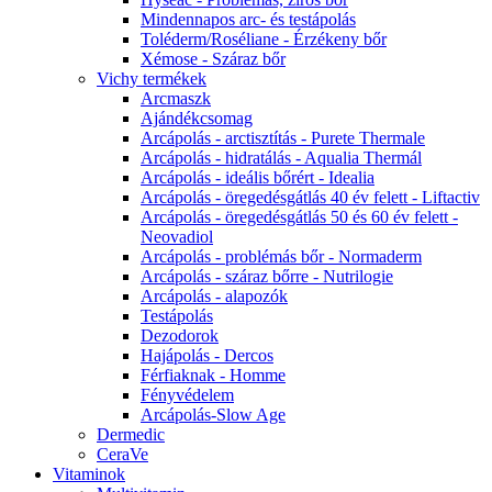
Mindennapos arc- és testápolás
Toléderm/Roséliane - Érzékeny bőr
Xémose - Száraz bőr
Vichy termékek
Arcmaszk
Ajándékcsomag
Arcápolás - arctisztítás - Purete Thermale
Arcápolás - hidratálás - Aqualia Thermál
Arcápolás - ideális bőrért - Idealia
Arcápolás - öregedésgátlás 40 év felett - Liftactiv
Arcápolás - öregedésgátlás 50 és 60 év felett -
Neovadiol
Arcápolás - problémás bőr - Normaderm
Arcápolás - száraz bőrre - Nutrilogie
Arcápolás - alapozók
Testápolás
Dezodorok
Hajápolás - Dercos
Férfiaknak - Homme
Fényvédelem
Arcápolás-Slow Age
Dermedic
CeraVe
Vitaminok