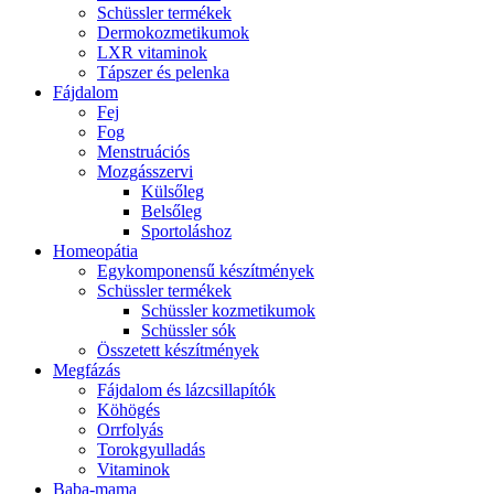
Schüssler termékek
Dermokozmetikumok
LXR vitaminok
Tápszer és pelenka
Fájdalom
Fej
Fog
Menstruációs
Mozgásszervi
Külsőleg
Belsőleg
Sportoláshoz
Homeopátia
Egykomponensű készítmények
Schüssler termékek
Schüssler kozmetikumok
Schüssler sók
Összetett készítmények
Megfázás
Fájdalom és lázcsillapítók
Köhögés
Orrfolyás
Torokgyulladás
Vitaminok
Baba-mama