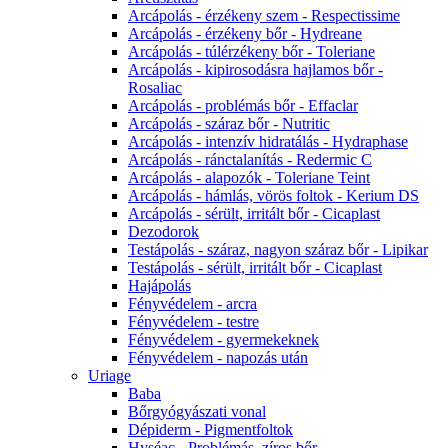
Arcápolás - érzékeny szem - Respectissime
Arcápolás - érzékeny bőr - Hydreane
Arcápolás - túlérzékeny bőr - Toleriane
Arcápolás - kipirosodásra hajlamos bőr -
Rosaliac
Arcápolás - problémás bőr - Effaclar
Arcápolás - száraz bőr - Nutritic
Arcápolás - intenzív hidratálás - Hydraphase
Arcápolás - ránctalanítás - Redermic C
Arcápolás - alapozók - Toleriane Teint
Arcápolás - hámlás, vörös foltok - Kerium DS
Arcápolás - sérült, irritált bőr - Cicaplast
Dezodorok
Testápolás - száraz, nagyon száraz bőr - Lipikar
Testápolás - sérült, irritált bőr - Cicaplast
Hajápolás
Fényvédelem - arcra
Fényvédelem - testre
Fényvédelem - gyermekeknek
Fényvédelem - napozás után
Uriage
Baba
Bőrgyógyászati vonal
Dépiderm - Pigmentfoltok
Hyséac - Problémás, zíros bőr