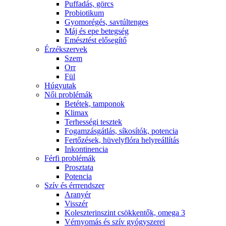
Puffadás, görcs
Probiotikum
Gyomorégés, savtúltenges
Máj és epe betegség
Emésztést elősegítő
Érzékszervek
Szem
Orr
Fül
Húgyutak
Női problémák
Betétek, tamponok
Klimax
Terhességi tesztek
Fogamzásgátlás, síkosítók, potencia
Fertőzések, hüvelyflóra helyreállítás
Inkontinencia
Férfi problémák
Prosztata
Potencia
Szív és érrrendszer
Aranyér
Visszér
Koleszterinszint csökkentők, omega 3
Vérnyomás és szív gyógyszerei