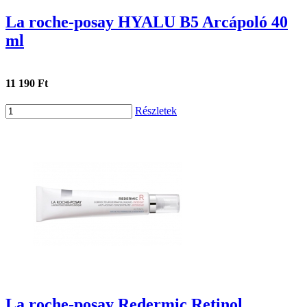
La roche-posay HYALU B5 Arcápoló 40
ml
11 190 Ft
Részletek
La roche-posay Redermic Retinol