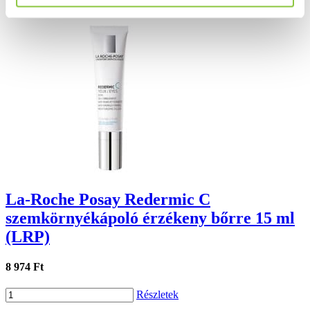
Részletek
La-Roche Posay Redermic C
szemkörnyékápoló érzékeny bőrre 15 ml
(LRP)
8 974 Ft
Részletek