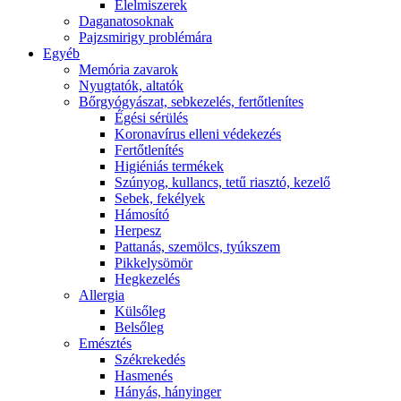
É́lelmiszerek
Daganatosoknak
Pajzsmirigy problémára
Egyéb
Memória zavarok
Nyugtatók, altatók
Bőrgyógyászat, sebkezelés, fertőtlenítes
É́gési sérülés
Koronavírus elleni védekezés
Fertőtlenítés
Higiéniás termékek
Szúnyog, kullancs, tetű riasztó, kezelő
Sebek, fekélyek
Hámosító
Herpesz
Pattanás, szemölcs, tyúkszem
Pikkelysömör
Hegkezelés
Allergia
Külsőleg
Belsőleg
Emésztés
Székrekedés
Hasmenés
Hányás, hányinger