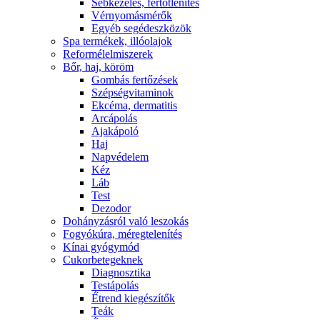
Sebkezelés, fertőtlenítés
Vérnyomásmérők
Egyéb segédeszközök
Spa termékek, illóolajok
Reformélelmiszerek
Bőr, haj, köröm
Gombás fertőzések
Szépségvitaminok
Ekcéma, dermatitis
Arcápolás
Ajakápoló
Haj
Napvédelem
Kéz
Láb
Test
Dezodor
Dohányzásról való leszokás
Fogyókúra, méregtelenítés
Kínai gyógymód
Cukorbetegeknek
Diagnosztika
Testápolás
É́trend kiegészítők
Teák