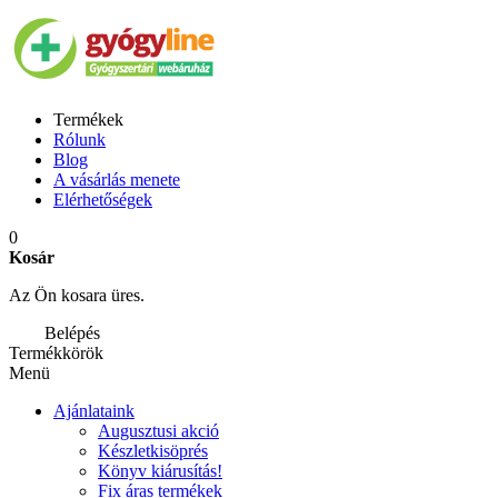
Termékek
Rólunk
Blog
A vásárlás menete
Elérhetőségek
0
Kosár
Az Ön kosara üres.
Belépés
Termékkörök
Menü
Ajánlataink
Augusztusi akció
Készletkisöprés
Könyv kiárusítás!
Fix áras termékek