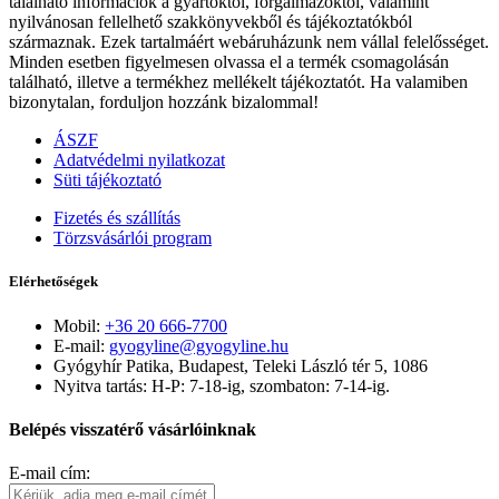
található információk a gyártóktól, forgalmazóktól, valamint
nyilvánosan fellelhető szakkönyvekből és tájékoztatókból
származnak. Ezek tartalmáért webáruházunk nem vállal felelősséget.
Minden esetben figyelmesen olvassa el a termék csomagolásán
található, illetve a termékhez mellékelt tájékoztatót. Ha valamiben
bizonytalan, forduljon hozzánk bizalommal!
ÁSZF
Adatvédelmi nyilatkozat
Süti tájékoztató
Fizetés és szállítás
Törzsvásárlói program
Elérhetőségek
Mobil:
+36 20 666-7700
E-mail:
gyogyline@gyogyline.hu
Gyógyhír Patika, Budapest, Teleki László tér 5, 1086
Nyitva tartás: H-P: 7-18-ig, szombaton: 7-14-ig.
Belépés visszatérő vásárlóinknak
E-mail cím: