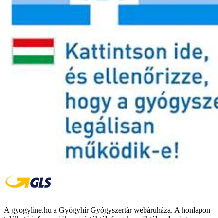
A gyogyline.hu a Gyógyhír Gyógyszertár webáruháza. A honlapon