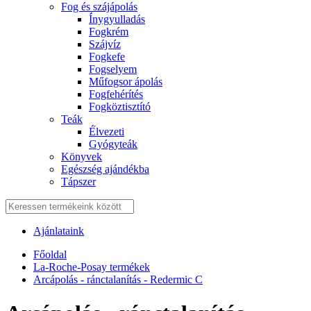
Fog és szájápolás
Í́nygyulladás
Fogkrém
Szájvíz
Fogkefe
Fogselyem
Műfogsor ápolás
Fogfehérítés
Fogköztisztító
Teák
É́lvezeti
Gyógyteák
Könyvek
Egészség ajándékba
Tápszer
Ajánlataink
Főoldal
La-Roche-Posay termékek
Arcápolás - ránctalanítás - Redermic C