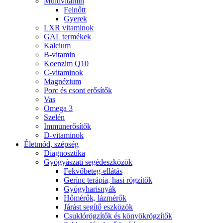
Multivitamin
Felnőtt
Gyerek
LXR vitaminok
GAL termékek
Kalcium
B-vitamin
Koenzim Q10
C-vitaminok
Magnézium
Porc és csont erősítők
Vas
Omega 3
Szelén
Immunerősítők
D-vitaminok
Életmód, szépség
Diagnosztika
Gyógyászati segédeszközök
Fekvőbeteg-ellátás
Gerinc terápia, hasi rögzítők
Gyógyharisnyák
Hőmérők, lázmérők
Járást segítő eszközök
Csuklórögzítők és könyökrögzítők