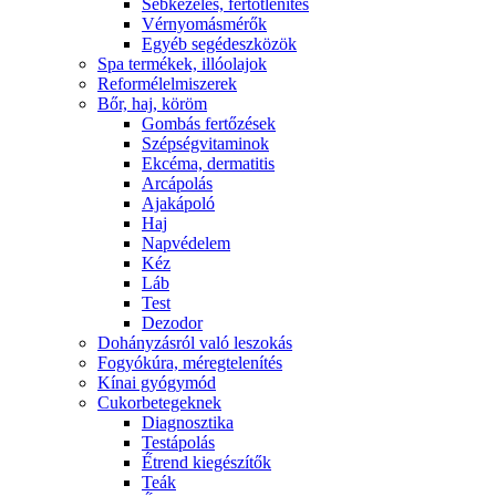
Sebkezelés, fertőtlenítés
Vérnyomásmérők
Egyéb segédeszközök
Spa termékek, illóolajok
Reformélelmiszerek
Bőr, haj, köröm
Gombás fertőzések
Szépségvitaminok
Ekcéma, dermatitis
Arcápolás
Ajakápoló
Haj
Napvédelem
Kéz
Láb
Test
Dezodor
Dohányzásról való leszokás
Fogyókúra, méregtelenítés
Kínai gyógymód
Cukorbetegeknek
Diagnosztika
Testápolás
É́trend kiegészítők
Teák