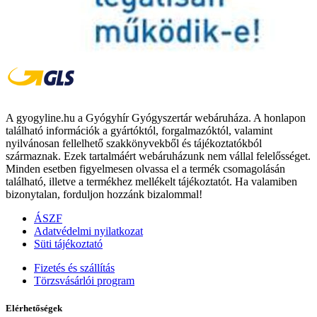
A gyogyline.hu a Gyógyhír Gyógyszertár webáruháza. A honlapon
található információk a gyártóktól, forgalmazóktól, valamint
nyilvánosan fellelhető szakkönyvekből és tájékoztatókból
származnak. Ezek tartalmáért webáruházunk nem vállal felelősséget.
Minden esetben figyelmesen olvassa el a termék csomagolásán
található, illetve a termékhez mellékelt tájékoztatót. Ha valamiben
bizonytalan, forduljon hozzánk bizalommal!
ÁSZF
Adatvédelmi nyilatkozat
Süti tájékoztató
Fizetés és szállítás
Törzsvásárlói program
Elérhetőségek