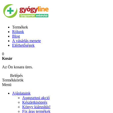
Termékek
Rólunk
Blog
A vásárlás menete
Elérhetőségek
0
Kosár
Az Ön kosara üres.
Belépés
Termékkörök
Menü
Ajánlataink
Augusztusi akció
Készletkisöprés
Könyv kiárusítás!
Fix áras termékek