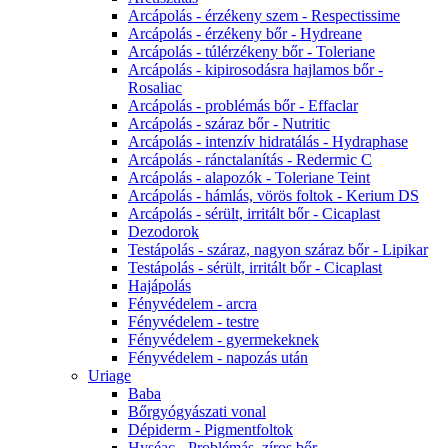
Arcápolás - érzékeny szem - Respectissime
Arcápolás - érzékeny bőr - Hydreane
Arcápolás - túlérzékeny bőr - Toleriane
Arcápolás - kipirosodásra hajlamos bőr -
Rosaliac
Arcápolás - problémás bőr - Effaclar
Arcápolás - száraz bőr - Nutritic
Arcápolás - intenzív hidratálás - Hydraphase
Arcápolás - ránctalanítás - Redermic C
Arcápolás - alapozók - Toleriane Teint
Arcápolás - hámlás, vörös foltok - Kerium DS
Arcápolás - sérült, irritált bőr - Cicaplast
Dezodorok
Testápolás - száraz, nagyon száraz bőr - Lipikar
Testápolás - sérült, irritált bőr - Cicaplast
Hajápolás
Fényvédelem - arcra
Fényvédelem - testre
Fényvédelem - gyermekeknek
Fényvédelem - napozás után
Uriage
Baba
Bőrgyógyászati vonal
Dépiderm - Pigmentfoltok
Hyséac - Problémás, zíros bőr