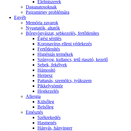
É́lelmiszerek
Daganatosoknak
Pajzsmirigy problémára
Egyéb
Memória zavarok
Nyugtatók, altatók
Bőrgyógyászat, sebkezelés, fertőtlenítes
É́gési sérülés
Koronavírus elleni védekezés
Fertőtlenítés
Higiéniás termékek
Szúnyog, kullancs, tetű riasztó, kezelő
Sebek, fekélyek
Hámosító
Herpesz
Pattanás, szemölcs, tyúkszem
Pikkelysömör
Hegkezelés
Allergia
Külsőleg
Belsőleg
Emésztés
Székrekedés
Hasmenés
Hányás, hányinger