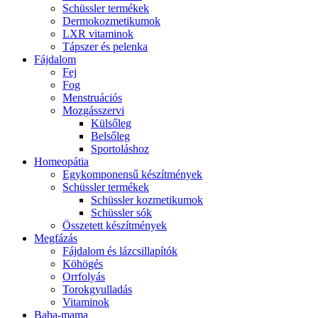
Schüssler termékek
Dermokozmetikumok
LXR vitaminok
Tápszer és pelenka
Fájdalom
Fej
Fog
Menstruációs
Mozgásszervi
Külsőleg
Belsőleg
Sportoláshoz
Homeopátia
Egykomponensű készítmények
Schüssler termékek
Schüssler kozmetikumok
Schüssler sók
Összetett készítmények
Megfázás
Fájdalom és lázcsillapítók
Köhögés
Orrfolyás
Torokgyulladás
Vitaminok
Baba-mama