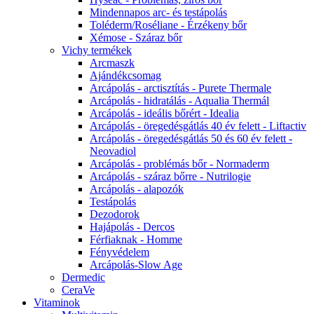
Mindennapos arc- és testápolás
Toléderm/Roséliane - Érzékeny bőr
Xémose - Száraz bőr
Vichy termékek
Arcmaszk
Ajándékcsomag
Arcápolás - arctisztítás - Purete Thermale
Arcápolás - hidratálás - Aqualia Thermál
Arcápolás - ideális bőrért - Idealia
Arcápolás - öregedésgátlás 40 év felett - Liftactiv
Arcápolás - öregedésgátlás 50 és 60 év felett -
Neovadiol
Arcápolás - problémás bőr - Normaderm
Arcápolás - száraz bőrre - Nutrilogie
Arcápolás - alapozók
Testápolás
Dezodorok
Hajápolás - Dercos
Férfiaknak - Homme
Fényvédelem
Arcápolás-Slow Age
Dermedic
CeraVe
Vitaminok