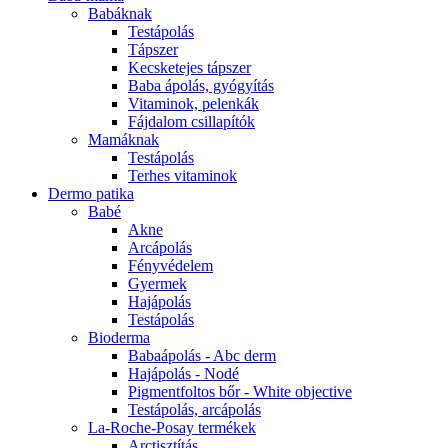
Babáknak
Testápolás
Tápszer
Kecsketejes tápszer
Baba ápolás, gyógyítás
Vitaminok, pelenkák
Fájdalom csillapítók
Mamáknak
Testápolás
Terhes vitaminok
Dermo patika
Babé
Akne
Arcápolás
Fényvédelem
Gyermek
Hajápolás
Testápolás
Bioderma
Babaápolás - Abc derm
Hajápolás - Nodé
Pigmentfoltos bőr - White objective
Testápolás, arcápolás
La-Roche-Posay termékek
Arctisztítás