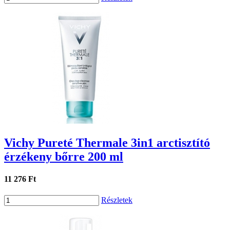
Vichy Pureté Thermale 3in1 arctisztító
érzékeny bőrre 200 ml
11 276 Ft
Részletek