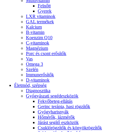
Multivitamin
Felnőtt
Gyerek
LXR vitaminok
GAL termékek
Kalcium
B-vitamin
Koenzim Q10
C-vitaminok
Magnézium
Porc és csont erősítők
Vas
Omega 3
Szelén
Immunerősítők
D-vitaminok
Életmód, szépség
Diagnosztika
Gyógyászati segédeszközök
Fekvőbeteg-ellátás
Gerinc terápia, hasi rögzítők
Gyógyharisnyák
Hőmérők, lázmérők
Járást segítő eszközök
Csuklórögzítők és könyökrögzítők