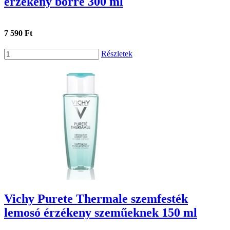
érzékeny bőrre 300 ml
7 590 Ft
Részletek
Vichy Purete Thermale szemfesték
lemosó érzékeny szeműeknek 150 ml