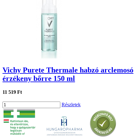
Vichy Purete Thermale habzó arclemosó
érzékeny bőrre 150 ml
11 519 Ft
Részletek