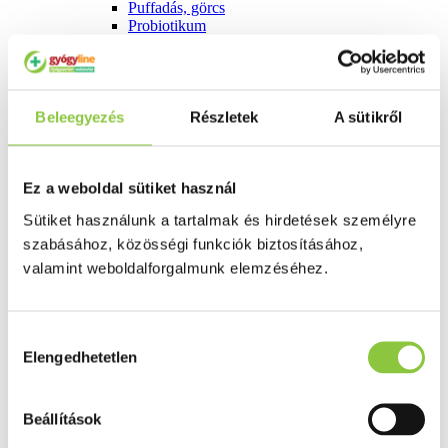
Puffadás, görcs
Probiotikum
Gyomorégés, savtúltenges
Máj és epe betegség
Emésztést elősegítő
Érzékszervek
Szem
Beleegyezés
Részletek
A sütikről
Orr
Fül
Húgyutak
Női problémák
Ez a weboldal sütiket használ
Betétek, tamponok
Sütiket használunk a tartalmak és hirdetések személyre
Klimax
Terhességi tesztek
szabásához, közösségi funkciók biztosításához,
Fogamzásgátlás, síkosítók, potencia
valamint weboldalforgalmunk elemzéséhez.
Fertőzések, hüvelyflóra helyreállítás
Inkontinencia
Férfi problémák
Prosztata
Hozzájárulás
Potencia
Elengedhetetlen
kiválasztása
Szív és érrrendszer
Aranyér
Visszér
Beállítások
Koleszterinszint csökkentők, omega 3
Vérnyomás és szív gyógyszerei