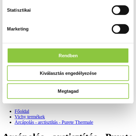
Fog és szájápolás
Í́nygyulladás
Statisztikai
Fogkrém
Szájvíz
Fogkefe
Marketing
Fogselyem
Műfogsor ápolás
Fogfehérítés
Fogköztisztító
Teák
Rendben
É́lvezeti
Gyógyteák
Könyvek
Kiválasztás engedélyezése
Egészség ajándékba
Tápszer
Megtagad
Ajánlataink
Főoldal
Vichy termékek
Arcápolás - arctisztítás - Purete Thermale