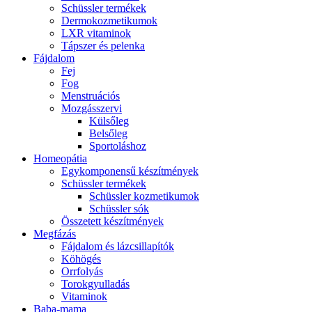
Schüssler termékek
Dermokozmetikumok
LXR vitaminok
Tápszer és pelenka
Fájdalom
Fej
Fog
Menstruációs
Mozgásszervi
Külsőleg
Belsőleg
Sportoláshoz
Homeopátia
Egykomponensű készítmények
Schüssler termékek
Schüssler kozmetikumok
Schüssler sók
Összetett készítmények
Megfázás
Fájdalom és lázcsillapítók
Köhögés
Orrfolyás
Torokgyulladás
Vitaminok
Baba-mama