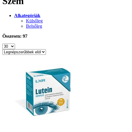
Szem
Alkategóriák
Külsőleg
Belsőleg
Összesen: 97