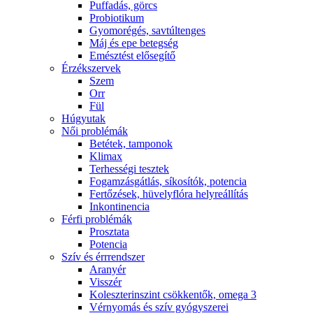
Puffadás, görcs
Probiotikum
Gyomorégés, savtúltenges
Máj és epe betegség
Emésztést elősegítő
Érzékszervek
Szem
Orr
Fül
Húgyutak
Női problémák
Betétek, tamponok
Klimax
Terhességi tesztek
Fogamzásgátlás, síkosítók, potencia
Fertőzések, hüvelyflóra helyreállítás
Inkontinencia
Férfi problémák
Prosztata
Potencia
Szív és érrrendszer
Aranyér
Visszér
Koleszterinszint csökkentők, omega 3
Vérnyomás és szív gyógyszerei