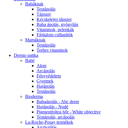
Babáknak
Testápolás
Tápszer
Kecsketejes tápszer
Baba ápolás, gyógyítás
Vitaminok, pelenkák
Fájdalom csillapítók
Mamáknak
Testápolás
Terhes vitaminok
Dermo patika
Babé
Akne
Arcápolás
Fényvédelem
Gyermek
Hajápolás
Testápolás
Bioderma
Babaápolás - Abc derm
Hajápolás - Nodé
Pigmentfoltos bőr - White objective
Testápolás, arcápolás
La-Roche-Posay termékek
Arctisztítás