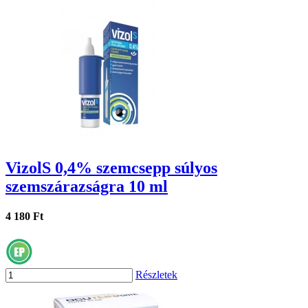
VizolS 0,4% szemcsepp súlyos
szemszárazságra 10 ml
4 180 Ft
Részletek