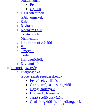
Multivitamin
Felnőtt
Gyerek
LXR vitaminok
GAL termékek
Kalcium
B-vitamin
Koenzim Q10
C-vitaminok
Magnézium
Porc és csont erősítők
Vas
Omega 3
Szelén
Immunerősítők
D-vitaminok
Életmód, szépség
Diagnosztika
Gyógyászati segédeszközök
Fekvőbeteg-ellátás
Gerinc terápia, hasi rögzítők
Gyógyharisnyák
Hőmérők, lázmérők
Járást segítő eszközök
Csuklórögzítők és könyökrögzítők