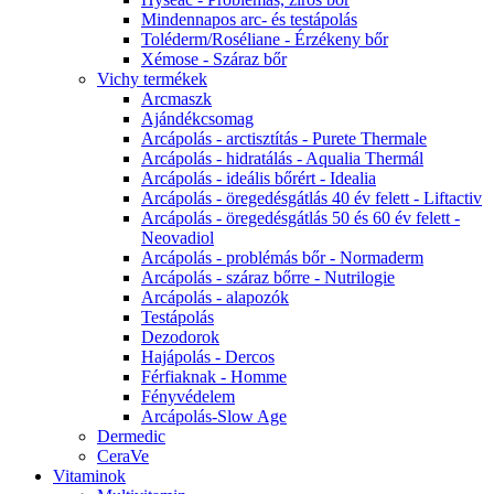
Mindennapos arc- és testápolás
Toléderm/Roséliane - Érzékeny bőr
Xémose - Száraz bőr
Vichy termékek
Arcmaszk
Ajándékcsomag
Arcápolás - arctisztítás - Purete Thermale
Arcápolás - hidratálás - Aqualia Thermál
Arcápolás - ideális bőrért - Idealia
Arcápolás - öregedésgátlás 40 év felett - Liftactiv
Arcápolás - öregedésgátlás 50 és 60 év felett -
Neovadiol
Arcápolás - problémás bőr - Normaderm
Arcápolás - száraz bőrre - Nutrilogie
Arcápolás - alapozók
Testápolás
Dezodorok
Hajápolás - Dercos
Férfiaknak - Homme
Fényvédelem
Arcápolás-Slow Age
Dermedic
CeraVe
Vitaminok