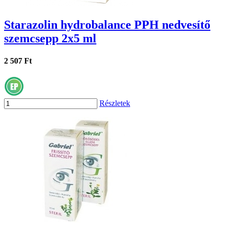
Starazolin hydrobalance PPH nedvesítő
szemcsepp 2x5 ml
2 507 Ft
Részletek