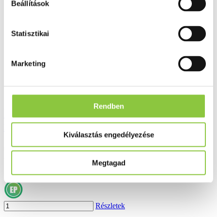
Beállítások
Statisztikai
Marketing
Rendben
VizolS 0,21% szemcsepp száraz szem 10
ml
Kiválasztás engedélyezése
2 993 Ft*
2 850 Ft
Megtagad
*az akció előtti 30 nap legalacsonyabb ára
Részletek