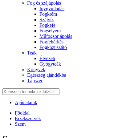
Fog és szájápolás
Í́nygyulladás
Fogkrém
Szájvíz
Fogkefe
Fogselyem
Műfogsor ápolás
Fogfehérítés
Fogköztisztító
Teák
É́lvezeti
Gyógyteák
Könyvek
Egészség ajándékba
Tápszer
Ajánlataink
Főoldal
Érzékszervek
Szem