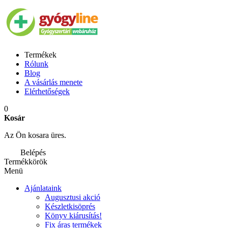
Termékek
Rólunk
Blog
A vásárlás menete
Elérhetőségek
0
Kosár
Az Ön kosara üres.
Belépés
Termékkörök
Menü
Ajánlataink
Augusztusi akció
Készletkisöprés
Könyv kiárusítás!
Fix áras termékek