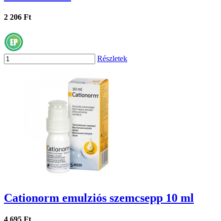
2 206 Ft
Részletek
Cationorm emulziós szemcsepp 10 ml
4 695 Ft