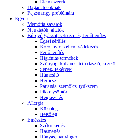
É́lelmiszerek
Daganatosoknak
Pajzsmirigy problémára
Egyéb
Memória zavarok
Nyugtatók, altatók
Bőrgyógyászat, sebkezelés, fertőtlenítes
É́gési sérülés
Koronavírus elleni védekezés
Fertőtlenítés
Higiéniás termékek
Szúnyog, kullancs, tetű riasztó, kezelő
Sebek, fekélyek
Hámosító
Herpesz
Pattanás, szemölcs, tyúkszem
Pikkelysömör
Hegkezelés
Allergia
Külsőleg
Belsőleg
Emésztés
Székrekedés
Hasmenés
Hányás, hányinger