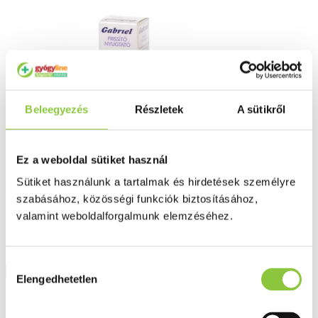
Beleegyezés
Részletek
A sütikről
Ez a weboldal sütiket használ
Gabriel frissítő szemcsepp 10 ml
Sütiket használunk a tartalmak és hirdetések személyre
szabásához, közösségi funkciók biztosításához,
2 159 Ft
valamint weboldalforgalmunk elemzéséhez.
Hozzájárulás
Részletek
Elengedhetetlen
kiválasztása
Akció