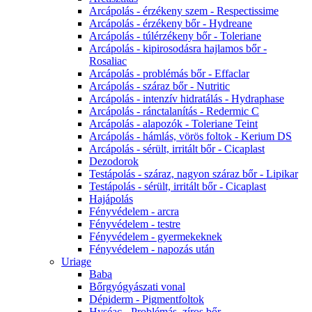
Arcápolás - érzékeny szem - Respectissime
Arcápolás - érzékeny bőr - Hydreane
Arcápolás - túlérzékeny bőr - Toleriane
Arcápolás - kipirosodásra hajlamos bőr -
Rosaliac
Arcápolás - problémás bőr - Effaclar
Arcápolás - száraz bőr - Nutritic
Arcápolás - intenzív hidratálás - Hydraphase
Arcápolás - ránctalanítás - Redermic C
Arcápolás - alapozók - Toleriane Teint
Arcápolás - hámlás, vörös foltok - Kerium DS
Arcápolás - sérült, irritált bőr - Cicaplast
Dezodorok
Testápolás - száraz, nagyon száraz bőr - Lipikar
Testápolás - sérült, irritált bőr - Cicaplast
Hajápolás
Fényvédelem - arcra
Fényvédelem - testre
Fényvédelem - gyermekeknek
Fényvédelem - napozás után
Uriage
Baba
Bőrgyógyászati vonal
Dépiderm - Pigmentfoltok
Hyséac - Problémás, zíros bőr