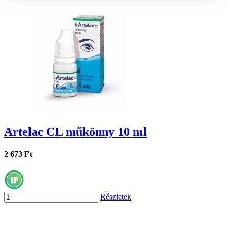
Artelac CL műkönny 10 ml
2 673 Ft
Részletek