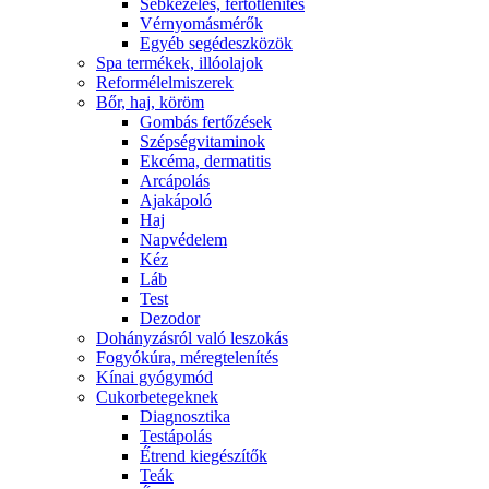
Sebkezelés, fertőtlenítés
Vérnyomásmérők
Egyéb segédeszközök
Spa termékek, illóolajok
Reformélelmiszerek
Bőr, haj, köröm
Gombás fertőzések
Szépségvitaminok
Ekcéma, dermatitis
Arcápolás
Ajakápoló
Haj
Napvédelem
Kéz
Láb
Test
Dezodor
Dohányzásról való leszokás
Fogyókúra, méregtelenítés
Kínai gyógymód
Cukorbetegeknek
Diagnosztika
Testápolás
É́trend kiegészítők
Teák