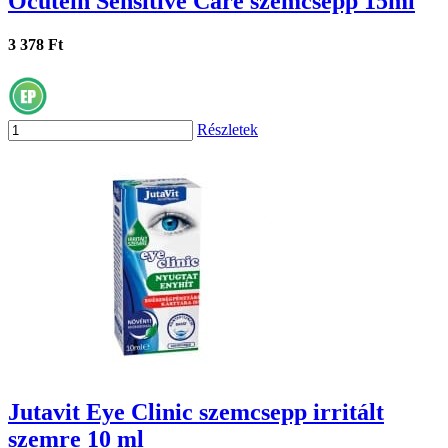
Ocutein Sensitive Care szemcsepp 15ml
3 378 Ft
Részletek
Jutavit Eye Clinic szemcsepp irritált
szemre 10 ml