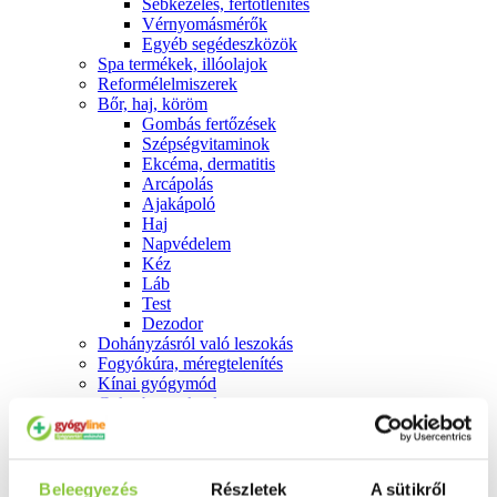
Sebkezelés, fertőtlenítés
Vérnyomásmérők
Egyéb segédeszközök
Spa termékek, illóolajok
Reformélelmiszerek
Bőr, haj, köröm
Gombás fertőzések
Szépségvitaminok
Ekcéma, dermatitis
Arcápolás
Ajakápoló
Haj
Napvédelem
Kéz
Láb
Test
Dezodor
Dohányzásról való leszokás
Fogyókúra, méregtelenítés
Kínai gyógymód
Cukorbetegeknek
Diagnosztika
Testápolás
É́trend kiegészítők
Teák
Beleegyezés
Részletek
A sütikről