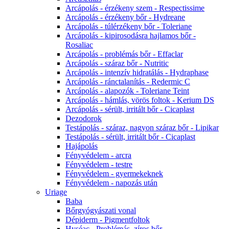
Arcápolás - érzékeny szem - Respectissime
Arcápolás - érzékeny bőr - Hydreane
Arcápolás - túlérzékeny bőr - Toleriane
Arcápolás - kipirosodásra hajlamos bőr -
Rosaliac
Arcápolás - problémás bőr - Effaclar
Arcápolás - száraz bőr - Nutritic
Arcápolás - intenzív hidratálás - Hydraphase
Arcápolás - ránctalanítás - Redermic C
Arcápolás - alapozók - Toleriane Teint
Arcápolás - hámlás, vörös foltok - Kerium DS
Arcápolás - sérült, irritált bőr - Cicaplast
Dezodorok
Testápolás - száraz, nagyon száraz bőr - Lipikar
Testápolás - sérült, irritált bőr - Cicaplast
Hajápolás
Fényvédelem - arcra
Fényvédelem - testre
Fényvédelem - gyermekeknek
Fényvédelem - napozás után
Uriage
Baba
Bőrgyógyászati vonal
Dépiderm - Pigmentfoltok
Hyséac - Problémás, zíros bőr