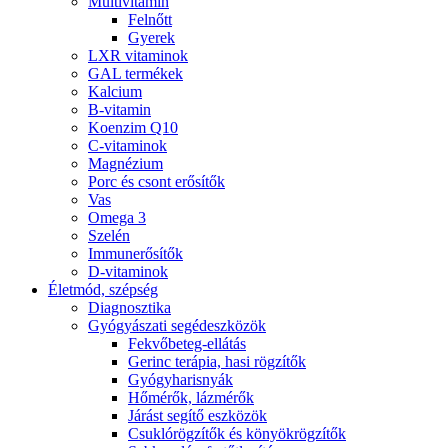
Multivitamin
Felnőtt
Gyerek
LXR vitaminok
GAL termékek
Kalcium
B-vitamin
Koenzim Q10
C-vitaminok
Magnézium
Porc és csont erősítők
Vas
Omega 3
Szelén
Immunerősítők
D-vitaminok
Életmód, szépség
Diagnosztika
Gyógyászati segédeszközök
Fekvőbeteg-ellátás
Gerinc terápia, hasi rögzítők
Gyógyharisnyák
Hőmérők, lázmérők
Járást segítő eszközök
Csuklórögzítők és könyökrögzítők