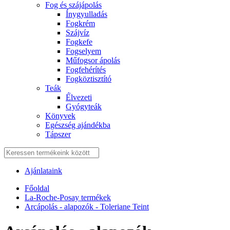
Fog és szájápolás
Í́nygyulladás
Fogkrém
Szájvíz
Fogkefe
Fogselyem
Műfogsor ápolás
Fogfehérítés
Fogköztisztító
Teák
É́lvezeti
Gyógyteák
Könyvek
Egészség ajándékba
Tápszer
Ajánlataink
Főoldal
La-Roche-Posay termékek
Arcápolás - alapozók - Toleriane Teint