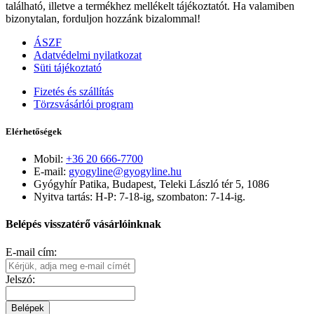
található, illetve a termékhez mellékelt tájékoztatót. Ha valamiben
bizonytalan, forduljon hozzánk bizalommal!
ÁSZF
Adatvédelmi nyilatkozat
Süti tájékoztató
Fizetés és szállítás
Törzsvásárlói program
Elérhetőségek
Mobil:
+36 20 666-7700
E-mail:
gyogyline@gyogyline.hu
Gyógyhír Patika, Budapest, Teleki László tér 5, 1086
Nyitva tartás: H-P: 7-18-ig, szombaton: 7-14-ig.
Belépés visszatérő vásárlóinknak
E-mail cím:
Jelszó:
Belépek