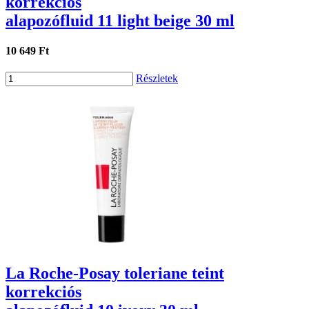
korrekciós
alapozófluid 11 light beige 30 ml
10 649 Ft
Részletek
La Roche-Posay toleriane teint
korrekciós