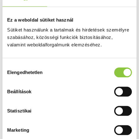
É́lelmiszerek
Daganatosoknak
Pajzsmirigy problémára
Egyéb
Ez a weboldal sütiket használ
Memória zavarok
Sütiket használunk a tartalmak és hirdetések személyre
Nyugtatók, altatók
Bőrgyógyászat, sebkezelés, fertőtlenítes
szabásához, közösségi funkciók biztosításához,
É́gési sérülés
valamint weboldalforgalmunk elemzéséhez.
Koronavírus elleni védekezés
Fertőtlenítés
Higiéniás termékek
Szúnyog, kullancs, tetű riasztó, kezelő
Hozzájárulás
Sebek, fekélyek
Elengedhetetlen
kiválasztása
Hámosító
Herpesz
Pattanás, szemölcs, tyúkszem
Pikkelysömör
Beállítások
Hegkezelés
Allergia
Külsőleg
Statisztikai
Belsőleg
Emésztés
Székrekedés
Marketing
Hasmenés
Hányás, hányinger