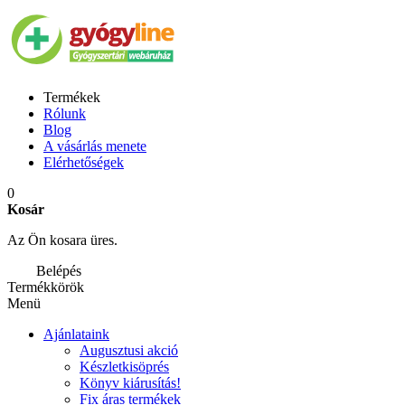
Termékek
Rólunk
Blog
A vásárlás menete
Elérhetőségek
0
Kosár
Az Ön kosara üres.
Belépés
Termékkörök
Menü
Ajánlataink
Augusztusi akció
Készletkisöprés
Könyv kiárusítás!
Fix áras termékek