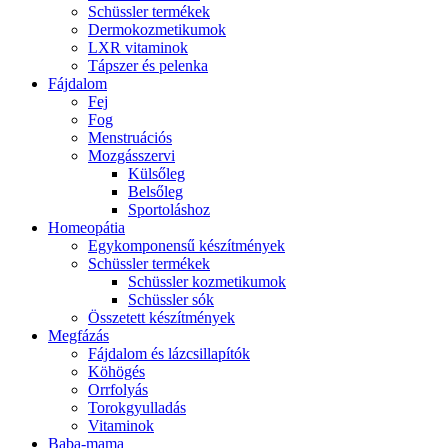
Schüssler termékek
Dermokozmetikumok
LXR vitaminok
Tápszer és pelenka
Fájdalom
Fej
Fog
Menstruációs
Mozgásszervi
Külsőleg
Belsőleg
Sportoláshoz
Homeopátia
Egykomponensű készítmények
Schüssler termékek
Schüssler kozmetikumok
Schüssler sók
Összetett készítmények
Megfázás
Fájdalom és lázcsillapítók
Köhögés
Orrfolyás
Torokgyulladás
Vitaminok
Baba-mama