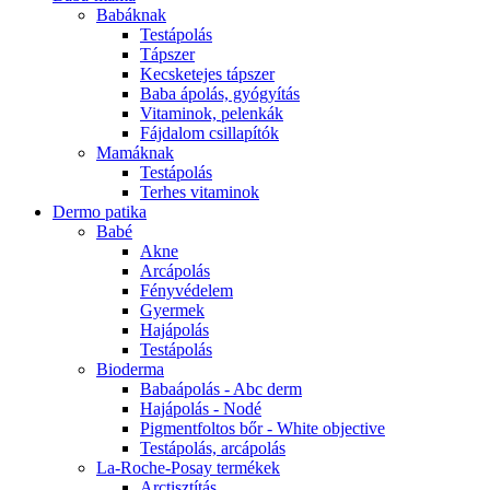
Babáknak
Testápolás
Tápszer
Kecsketejes tápszer
Baba ápolás, gyógyítás
Vitaminok, pelenkák
Fájdalom csillapítók
Mamáknak
Testápolás
Terhes vitaminok
Dermo patika
Babé
Akne
Arcápolás
Fényvédelem
Gyermek
Hajápolás
Testápolás
Bioderma
Babaápolás - Abc derm
Hajápolás - Nodé
Pigmentfoltos bőr - White objective
Testápolás, arcápolás
La-Roche-Posay termékek
Arctisztítás