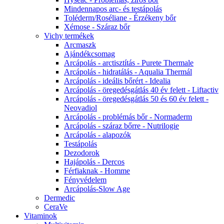
Mindennapos arc- és testápolás
Toléderm/Roséliane - Érzékeny bőr
Xémose - Száraz bőr
Vichy termékek
Arcmaszk
Ajándékcsomag
Arcápolás - arctisztítás - Purete Thermale
Arcápolás - hidratálás - Aqualia Thermál
Arcápolás - ideális bőrért - Idealia
Arcápolás - öregedésgátlás 40 év felett - Liftactiv
Arcápolás - öregedésgátlás 50 és 60 év felett -
Neovadiol
Arcápolás - problémás bőr - Normaderm
Arcápolás - száraz bőrre - Nutrilogie
Arcápolás - alapozók
Testápolás
Dezodorok
Hajápolás - Dercos
Férfiaknak - Homme
Fényvédelem
Arcápolás-Slow Age
Dermedic
CeraVe
Vitaminok