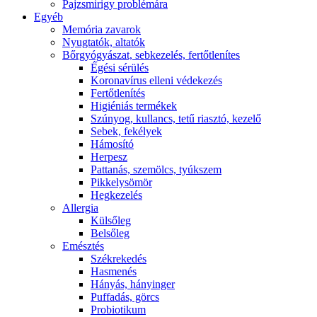
Pajzsmirigy problémára
Egyéb
Memória zavarok
Nyugtatók, altatók
Bőrgyógyászat, sebkezelés, fertőtlenítes
É́gési sérülés
Koronavírus elleni védekezés
Fertőtlenítés
Higiéniás termékek
Szúnyog, kullancs, tetű riasztó, kezelő
Sebek, fekélyek
Hámosító
Herpesz
Pattanás, szemölcs, tyúkszem
Pikkelysömör
Hegkezelés
Allergia
Külsőleg
Belsőleg
Emésztés
Székrekedés
Hasmenés
Hányás, hányinger
Puffadás, görcs
Probiotikum