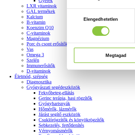
Gyerek
LXR vitaminok
GAL termékek
Hozzájárulás
Kalcium
Elengedhetetlen
kiválasztása
B-vitamin
Koenzim Q10
C-vitaminok
Magnézium
Porc és csont erősítők
Vas
Omega 3
Megtagad
Szelén
Immunerősítők
D-vitaminok
Életmód, szépség
Diagnosztika
Gyógyászati segédeszközök
Fekvőbeteg-ellátás
Gerinc terápia, hasi rögzítők
Gyógyharisnyák
Hőmérők, lázmérők
Járást segítő eszközök
Csuklórögzítők és könyökrögzítők
Sebkezelés, fertőtlenítés
Vérnyomásmérők