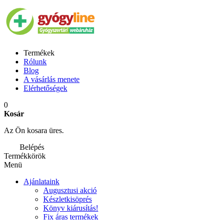
Termékek
Rólunk
Blog
A vásárlás menete
Elérhetőségek
0
Kosár
Az Ön kosara üres.
Belépés
Termékkörök
Menü
Ajánlataink
Augusztusi akció
Készletkisöprés
Könyv kiárusítás!
Fix áras termékek