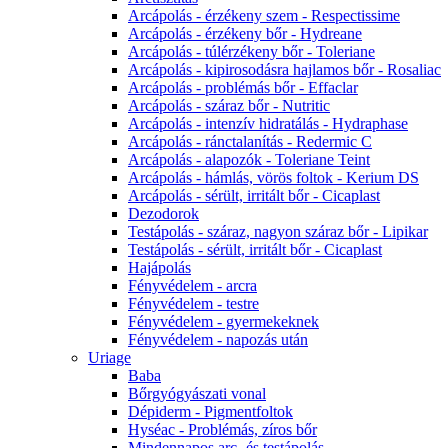
Arcápolás - érzékeny szem - Respectissime
Arcápolás - érzékeny bőr - Hydreane
Arcápolás - túlérzékeny bőr - Toleriane
Arcápolás - kipirosodásra hajlamos bőr - Rosaliac
Arcápolás - problémás bőr - Effaclar
Arcápolás - száraz bőr - Nutritic
Arcápolás - intenzív hidratálás - Hydraphase
Arcápolás - ránctalanítás - Redermic C
Arcápolás - alapozók - Toleriane Teint
Arcápolás - hámlás, vörös foltok - Kerium DS
Arcápolás - sérült, irritált bőr - Cicaplast
Dezodorok
Testápolás - száraz, nagyon száraz bőr - Lipikar
Testápolás - sérült, irritált bőr - Cicaplast
Hajápolás
Fényvédelem - arcra
Fényvédelem - testre
Fényvédelem - gyermekeknek
Fényvédelem - napozás után
Uriage
Baba
Bőrgyógyászati vonal
Dépiderm - Pigmentfoltok
Hyséac - Problémás, zíros bőr
Mindennapos arc- és testápolás