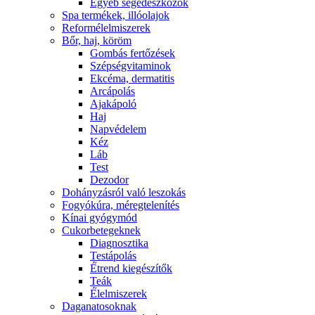
Egyéb segédeszközök
Spa termékek, illóolajok
Reformélelmiszerek
Bőr, haj, köröm
Gombás fertőzések
Szépségvitaminok
Ekcéma, dermatitis
Arcápolás
Ajakápoló
Haj
Napvédelem
Kéz
Láb
Test
Dezodor
Dohányzásról való leszokás
Fogyókúra, méregtelenítés
Kínai gyógymód
Cukorbetegeknek
Diagnosztika
Testápolás
É́trend kiegészítők
Teák
É́lelmiszerek
Daganatosoknak