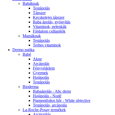
Babáknak
Testápolás
Tápszer
Kecsketejes tápszer
Baba ápolás, gyógyítás
Vitaminok, pelenkák
Fájdalom csillapítók
Mamáknak
Testápolás
Terhes vitaminok
Dermo patika
Babé
Akne
Arcápolás
Fényvédelem
Gyermek
Hajápolás
Testápolás
Bioderma
Babaápolás - Abc derm
Hajápolás - Nodé
Pigmentfoltos bőr - White objective
Testápolás, arcápolás
La-Roche-Posay termékek
Arctisztítás