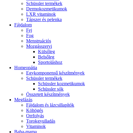
Schüssler termékek
Dermokozmetikumok
LXR vitaminok
Tápszer és pelenka
Fájdalom
Fej
Fog
Menstruációs
Mozgásszervi
Külsőleg
Belsőleg
Sportoláshoz
Homeopátia
Egykomponensű készítmények
Schüssler termékek
Schüssler kozmetikumok
Schüssler sók
Összetett készítmények
Megfázás
Fájdalom és lázcsillapítók
Köhögés
Orrfolyás
Torokgyulladás
Vitaminok
Baba-mama