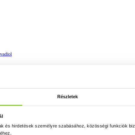
ovadiol
Részletek
ál
mak és hirdetések személyre szabásához, közösségi funkciók biz
séhez.