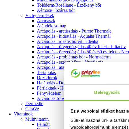
Toléderm/Roséliane - Érzékeny bőr
Xémose - Száraz bőr
Vichy termékek
Arcmaszk
Ajándékcsomag
Arcápolás - arctisztítás - Purete Thermale
Arcápolás - hidratálás - Aqualia Thermál
Arcápolás - ideális bőrért - Idealia
Arcápolás - öregedésgátlás 40 év felett - Liftactiv
Arcápolás - öregedésgátlás 50 és 60 év felett - Ne
Arcápolás - problémás bőr - Normaderm
Arcápolás - száraz bőrre - Nutrilogie
Arcápolás - alapozók
Testápolás
Dezodorok
Hajápolás - Dercos
Férfiaknak - Homme
Beleegyezés
Fényvédelem
Arcápolás-Slow Age
Dermedic
CeraVe
Ez a weboldal sütiket haszn
Vitaminok
Multivitamin
Sütiket használunk a tartal
Felnőtt
weboldalforgalmunk elemzé