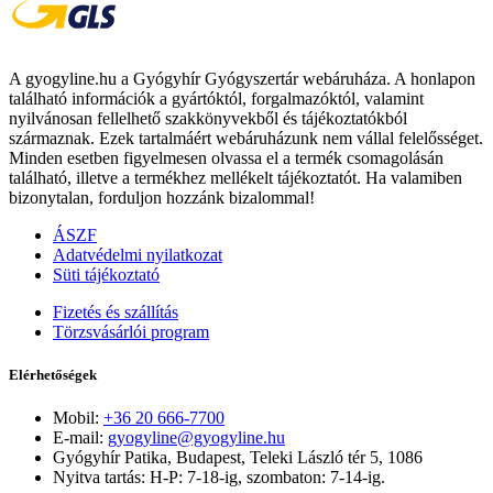
A gyogyline.hu a Gyógyhír Gyógyszertár webáruháza. A honlapon
található információk a gyártóktól, forgalmazóktól, valamint
nyilvánosan fellelhető szakkönyvekből és tájékoztatókból
származnak. Ezek tartalmáért webáruházunk nem vállal felelősséget.
Minden esetben figyelmesen olvassa el a termék csomagolásán
található, illetve a termékhez mellékelt tájékoztatót. Ha valamiben
bizonytalan, forduljon hozzánk bizalommal!
ÁSZF
Adatvédelmi nyilatkozat
Süti tájékoztató
Fizetés és szállítás
Törzsvásárlói program
Elérhetőségek
Mobil:
+36 20 666-7700
E-mail:
gyogyline@gyogyline.hu
Gyógyhír Patika, Budapest, Teleki László tér 5, 1086
Nyitva tartás: H-P: 7-18-ig, szombaton: 7-14-ig.