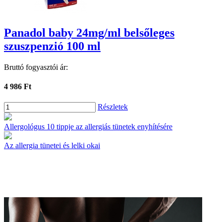
Panadol baby 24mg/ml belsőleges
szuszpenzió 100 ml
Bruttó fogyasztói ár:
4 986 Ft
Részletek
Allergológus 10 tippje az allergiás tünetek enyhítésére
Az allergia tünetei és lelki okai