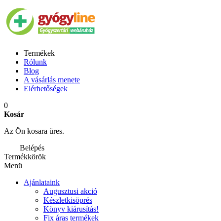
Termékek
Rólunk
Blog
A vásárlás menete
Elérhetőségek
0
Kosár
Az Ön kosara üres.
Belépés
Termékkörök
Menü
Ajánlataink
Augusztusi akció
Készletkisöprés
Könyv kiárusítás!
Fix áras termékek