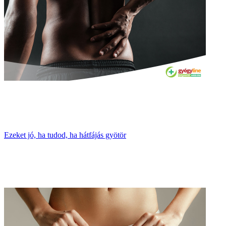
Ezeket jó, ha tudod, ha hátfájás gyötör