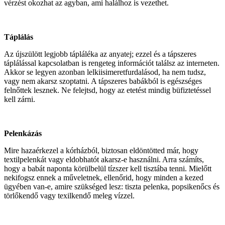
vérzést okozhat az agyban, ami halálhoz is vezethet.
Táplálás
Az újszülött legjobb tápláléka az anyatej; ezzel és a tápszeres
táplálással kapcsolatban is rengeteg információt találsz az interneten.
Akkor se legyen azonban lelkiisimeretfurdalásod, ha nem tudsz,
vagy nem akarsz szoptatni. A tápszeres babákból is egészséges
felnőttek lesznek. Ne felejtsd, hogy az etetést mindig büfiztetéssel
kell zárni.
Pelenkázás
Mire hazaérkezel a kórházból, biztosan eldöntötted már, hogy
textilpelenkát vagy eldobhatót akarsz-e használni. Arra számíts,
hogy a babát naponta körülbelül tízszer kell tisztába tenni. Mielőtt
nekifogsz ennek a műveletnek, ellenőrid, hogy minden a kezed
ügyében van-e, amire szükséged lesz: tiszta pelenka, popsikenőcs és
törlőkendő vagy texilkendő meleg vízzel.