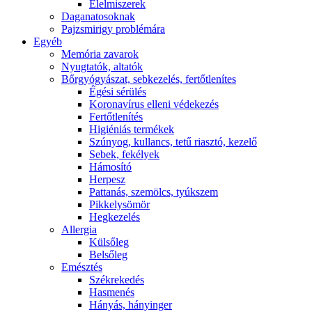
É́lelmiszerek
Daganatosoknak
Pajzsmirigy problémára
Egyéb
Memória zavarok
Nyugtatók, altatók
Bőrgyógyászat, sebkezelés, fertőtlenítes
É́gési sérülés
Koronavírus elleni védekezés
Fertőtlenítés
Higiéniás termékek
Szúnyog, kullancs, tetű riasztó, kezelő
Sebek, fekélyek
Hámosító
Herpesz
Pattanás, szemölcs, tyúkszem
Pikkelysömör
Hegkezelés
Allergia
Külsőleg
Belsőleg
Emésztés
Székrekedés
Hasmenés
Hányás, hányinger