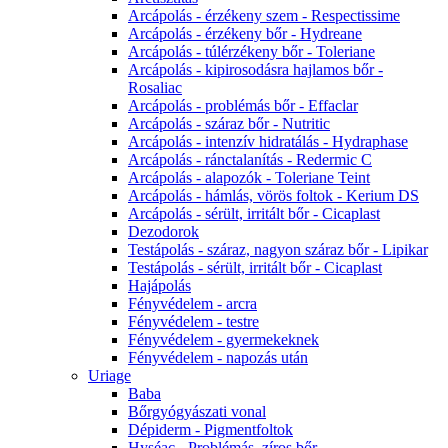
Arcápolás - érzékeny szem - Respectissime
Arcápolás - érzékeny bőr - Hydreane
Arcápolás - túlérzékeny bőr - Toleriane
Arcápolás - kipirosodásra hajlamos bőr -
Rosaliac
Arcápolás - problémás bőr - Effaclar
Arcápolás - száraz bőr - Nutritic
Arcápolás - intenzív hidratálás - Hydraphase
Arcápolás - ránctalanítás - Redermic C
Arcápolás - alapozók - Toleriane Teint
Arcápolás - hámlás, vörös foltok - Kerium DS
Arcápolás - sérült, irritált bőr - Cicaplast
Dezodorok
Testápolás - száraz, nagyon száraz bőr - Lipikar
Testápolás - sérült, irritált bőr - Cicaplast
Hajápolás
Fényvédelem - arcra
Fényvédelem - testre
Fényvédelem - gyermekeknek
Fényvédelem - napozás után
Uriage
Baba
Bőrgyógyászati vonal
Dépiderm - Pigmentfoltok
Hyséac - Problémás, zíros bőr