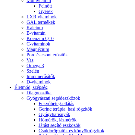
Multivitamin
Felnőtt
Gyerek
LXR vitaminok
GAL termékek
Kalcium
B-vitamin
Koenzim Q10
C-vitaminok
Magnézium
Porc és csont erősítők
Vas
Omega 3
Szelén
Immunerősítők
D-vitaminok
Életmód, szépség
Diagnosztika
Gyógyászati segédeszközök
Fekvőbeteg-ellátás
Gerinc terápia, hasi rögzítők
Gyógyharisnyák
Hőmérők, lázmérők
Járást segítő eszközök
Csuklórögzítők és könyökrögzítők