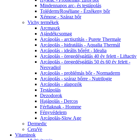
Mindennapos arc- és testápolás
Toléderm/Roséliane - Érzékeny bőr
Xémose - Száraz bőr
Vichy termékek
Arcmaszk
Ajándékcsomag
Arcápolás - arctisztítás - Purete Thermale
Arcápolás - hidratálás - Aqualia Thermál
Arcápolás - ideális bőrért - Idealia
Arcápolás - öregedésgátlás 40 év felett - Liftactiv
Arcápolás - öregedésgátlás 50 és 60 év felett -
Neovadiol
Arcápolás - problémás bőr - Normaderm
Arcápolás - száraz bőrre - Nutrilogie
Arcápolás - alapozók
Testápolás
Dezodorok
Hajápolás - Dercos
Férfiaknak - Homme
Fényvédelem
Arcápolás-Slow Age
Dermedic
CeraVe
Vitaminok