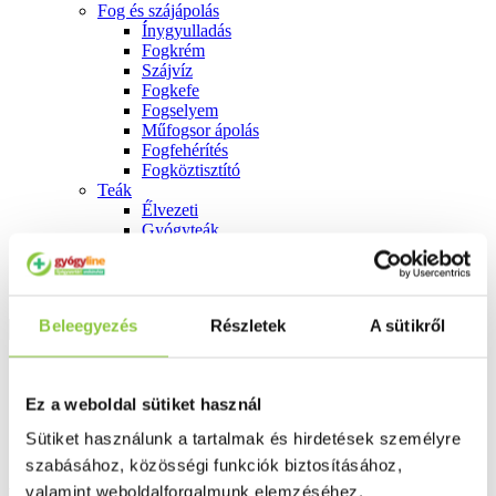
Fog és szájápolás
Í́nygyulladás
Fogkrém
Szájvíz
Fogkefe
Fogselyem
Műfogsor ápolás
Fogfehérítés
Fogköztisztító
Teák
É́lvezeti
Gyógyteák
Könyvek
Egészség ajándékba
Tápszer
Beleegyezés
Részletek
A sütikről
Ajánlataink
Ez a weboldal sütiket használ
Főoldal
Blog
Sütiket használunk a tartalmak és hirdetések személyre
Babaápolás lépésről lépésre
szabásához, közösségi funkciók biztosításához,
valamint weboldalforgalmunk elemzéséhez.