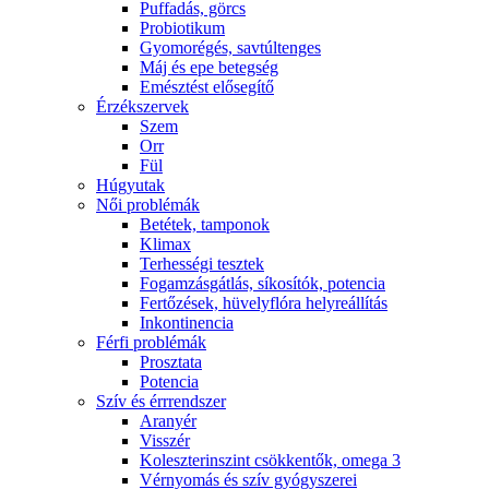
Puffadás, görcs
Probiotikum
Gyomorégés, savtúltenges
Máj és epe betegség
Emésztést elősegítő
Érzékszervek
Szem
Orr
Fül
Húgyutak
Női problémák
Betétek, tamponok
Klimax
Terhességi tesztek
Fogamzásgátlás, síkosítók, potencia
Fertőzések, hüvelyflóra helyreállítás
Inkontinencia
Férfi problémák
Prosztata
Potencia
Szív és érrrendszer
Aranyér
Visszér
Koleszterinszint csökkentők, omega 3
Vérnyomás és szív gyógyszerei