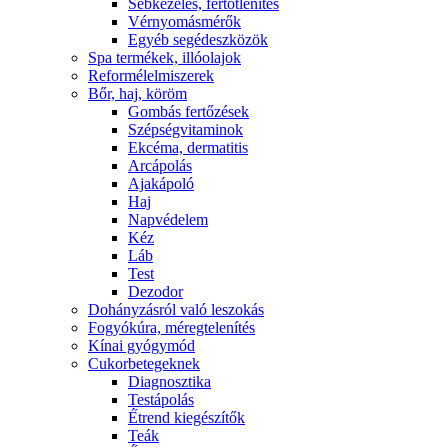
Sebkezelés, fertőtlenítés
Vérnyomásmérők
Egyéb segédeszközök
Spa termékek, illóolajok
Reformélelmiszerek
Bőr, haj, köröm
Gombás fertőzések
Szépségvitaminok
Ekcéma, dermatitis
Arcápolás
Ajakápoló
Haj
Napvédelem
Kéz
Láb
Test
Dezodor
Dohányzásról való leszokás
Fogyókúra, méregtelenítés
Kínai gyógymód
Cukorbetegeknek
Diagnosztika
Testápolás
É́trend kiegészítők
Teák