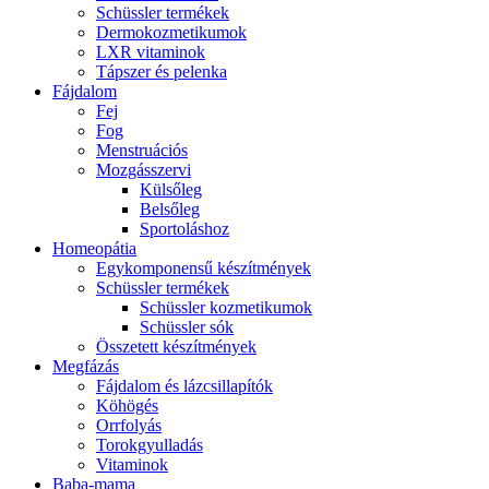
Schüssler termékek
Dermokozmetikumok
LXR vitaminok
Tápszer és pelenka
Fájdalom
Fej
Fog
Menstruációs
Mozgásszervi
Külsőleg
Belsőleg
Sportoláshoz
Homeopátia
Egykomponensű készítmények
Schüssler termékek
Schüssler kozmetikumok
Schüssler sók
Összetett készítmények
Megfázás
Fájdalom és lázcsillapítók
Köhögés
Orrfolyás
Torokgyulladás
Vitaminok
Baba-mama