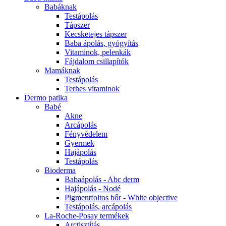
Babáknak
Testápolás
Tápszer
Kecsketejes tápszer
Baba ápolás, gyógyítás
Vitaminok, pelenkák
Fájdalom csillapítók
Mamáknak
Testápolás
Terhes vitaminok
Dermo patika
Babé
Akne
Arcápolás
Fényvédelem
Gyermek
Hajápolás
Testápolás
Bioderma
Babaápolás - Abc derm
Hajápolás - Nodé
Pigmentfoltos bőr - White objective
Testápolás, arcápolás
La-Roche-Posay termékek
Arctisztítás