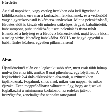
Fürdetés
Az első napokban, vagy esetleg hetekben oda kell figyelned a
köldökcsonkra, erre már a kórházban felkészítenek, és a védőnőtől
vagy a gyerekorvostól is kérhetsz tanácsokat. Mint a pelenkázásnál,
fürdetés előtt is készíts elő minden szükséges tárgyat, babafürdetőt,
babasampont, puha törülközőt, tiszta pelenkát és tiszta ruhát.
Ellenőrizd a helyiség és a fürdővíz hőmérsékletét, majd tedd a kicsit
a meleg vízbe, lehetőleg babakádba. SOHA ne hagyd egyedül a
babát fürdés közben, egyetlen pillanatra sem!
Alvás
Újszülötteknél talán ez a legkritikusabb rész, mert csak több hónap
múlva jön el az idő, amikor 8 órát pihenhetsz egyfolytában. A
legkisebbek 2-4 órás ciklusokban alszanak, a szünetekben
táplálkoznak. Fogalmuk sincs arról, mikor van nappal, és mikor
éjszaka. Ezen megpróbálhatsz változtatni úgy, hogy az éjszakai
foglalkozást a minimumra korlátozod, az érdekes játékot,
beszélgetést, zenehallgatást nappalra tartogatod.