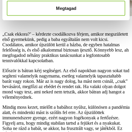
Megtagad
„Csak ekkora?’ – kérdezte csodálkozva férjem, amikor megszületett
első gyermekünk, pedig a baba egyáltalán nem volt kicsi.
Csodálatos, amikor újszülött kerül a házba, de egyben hatalmas
felelősség is, és első alkalommal biztosan ijesztő. Könnyebb lesz, ah
megfogadod néhány praktikus tanácsunkat a legfontosabb
tennivalókkal kapcsolatban.
Először is bátran kérj segítséget. Az első napokban nagyon sokat tud
segíteni valamelyik nagymama, esetleg valamelyik tapasztaltabb
barát vagy rokon. Már az is nagy dolog, ha mást nem csinál, „csak”
bevásárol, megfőzi az ebédet és rendet rak. Ha valaki olyan dolgot
mond vagy tesz, ami neked nem tetszik, akkor bátran adj hangot a
véleményednek.
Mindig moss kezet, mielőtt a babához nyúlsz, különösen a pandémia
alatt, és mindenki mást is szólíts fel erre. Az újszülöttek
immunendszere gyenge, ezért nagyon fogékonyak a fertőzésre.
Figyelj arra, hogy mindig stabilan tartsd a fejüket és a nyakukat.
Soha ne rázd a babát, se akkor, ha frusztrált vagy, se játékból. Ez