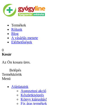
Termékek
Rólunk
Blog
A vásárlás menete
Elérhetőségek
0
Kosár
Az Ön kosara üres.
Belépés
Termékkörök
Menü
Ajánlataink
Augusztusi akció
Készletkisöprés
Könyv kiárusítás!
Fix áras termékek