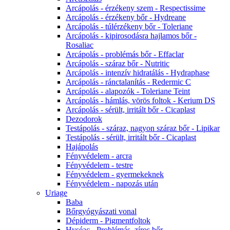
Arcápolás - érzékeny szem - Respectissime
Arcápolás - érzékeny bőr - Hydreane
Arcápolás - túlérzékeny bőr - Toleriane
Arcápolás - kipirosodásra hajlamos bőr -
Rosaliac
Arcápolás - problémás bőr - Effaclar
Arcápolás - száraz bőr - Nutritic
Arcápolás - intenzív hidratálás - Hydraphase
Arcápolás - ránctalanítás - Redermic C
Arcápolás - alapozók - Toleriane Teint
Arcápolás - hámlás, vörös foltok - Kerium DS
Arcápolás - sérült, irritált bőr - Cicaplast
Dezodorok
Testápolás - száraz, nagyon száraz bőr - Lipikar
Testápolás - sérült, irritált bőr - Cicaplast
Hajápolás
Fényvédelem - arcra
Fényvédelem - testre
Fényvédelem - gyermekeknek
Fényvédelem - napozás után
Uriage
Baba
Bőrgyógyászati vonal
Dépiderm - Pigmentfoltok
Hyséac - Problémás, zíros bőr