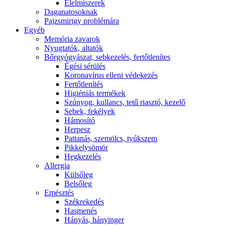
É́lelmiszerek
Daganatosoknak
Pajzsmirigy problémára
Egyéb
Memória zavarok
Nyugtatók, altatók
Bőrgyógyászat, sebkezelés, fertőtlenítes
É́gési sérülés
Koronavírus elleni védekezés
Fertőtlenítés
Higiéniás termékek
Szúnyog, kullancs, tetű riasztó, kezelő
Sebek, fekélyek
Hámosító
Herpesz
Pattanás, szemölcs, tyúkszem
Pikkelysömör
Hegkezelés
Allergia
Külsőleg
Belsőleg
Emésztés
Székrekedés
Hasmenés
Hányás, hányinger