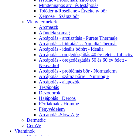
Mindennapos arc- és testápolás
Toléderm/Roséliane - Érzékeny bőr
Xémose - Száraz bőr
Vichy termékek
Arcmaszk
Ajándékcsomag
Arcápolás - arctisztítás - Purete Thermale
Arcápolás - hidratálás - Aqualia Thermál
Arcápolás - ideális bőrért - Idealia
Arcápolás - öregedésgátlás 40 év felett - Liftactiv
Arcápolás - öregedésgátlás 50 és 60 év felett -
Neovadiol
Arcápolás - problémás bőr - Normaderm
Arcápolás - száraz bőrre - Nutrilogie
Arcápolás - alapozók
Testápolás
Dezodorok
Hajápolás - Dercos
Férfiaknak - Homme
Fényvédelem
Arcápolás-Slow Age
Dermedic
CeraVe
Vitaminok