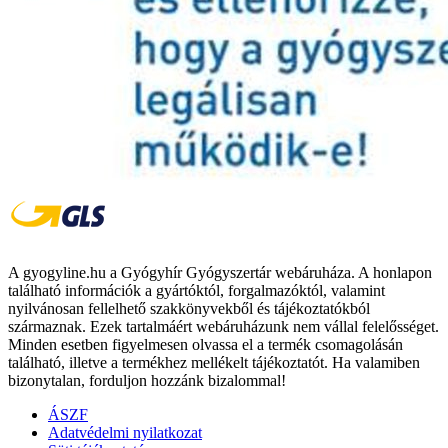
A gyogyline.hu a Gyógyhír Gyógyszertár webáruháza. A honlapon
található információk a gyártóktól, forgalmazóktól, valamint
nyilvánosan fellelhető szakkönyvekből és tájékoztatókból
származnak. Ezek tartalmáért webáruházunk nem vállal felelősséget.
Minden esetben figyelmesen olvassa el a termék csomagolásán
található, illetve a termékhez mellékelt tájékoztatót. Ha valamiben
bizonytalan, forduljon hozzánk bizalommal!
ÁSZF
Adatvédelmi nyilatkozat