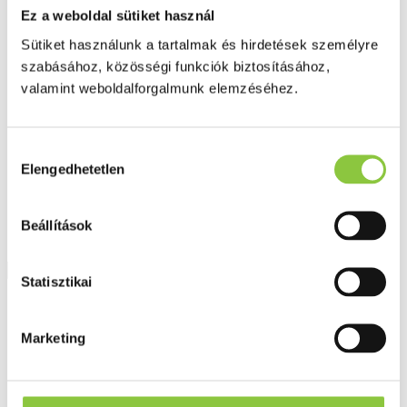
Fog és szájápolás
Ez a weboldal sütiket használ
Í́nygyulladás
Fogkrém
Sütiket használunk a tartalmak és hirdetések személyre
Szájvíz
szabásához, közösségi funkciók biztosításához,
Fogkefe
valamint weboldalforgalmunk elemzéséhez.
Fogselyem
Műfogsor ápolás
Fogfehérítés
Fogköztisztító
Hozzájárulás
Teák
Elengedhetetlen
kiválasztása
É́lvezeti
Gyógyteák
Könyvek
Egészség ajándékba
Beállítások
Tápszer
Statisztikai
Ajánlataink
Főoldal
Marketing
Blog
Az női intim egészség 5 fontos szabálya