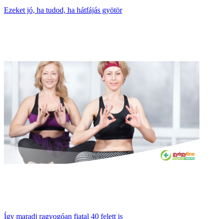
Ezeket jó, ha tudod, ha hátfájás gyötör
Így maradj ragyogóan fiatal 40 felett is