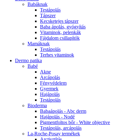
Babáknak
Testápolás
Tápszer
Kecsketejes tápszer
Baba ápolás, gyógyítás
Vitaminok, pelenkák
Fájdalom csillapítók
Mamáknak
Testápolás
Terhes vitaminok
Dermo patika
Babé
Akne
Arcápolás
Fényvédelem
Gyermek
Hajápolás
Testápolás
Bioderma
Babaápolás - Abc derm
Hajápolás - Nodé
Pigmentfoltos bőr - White objective
Testápolás, arcápolás
La-Roche-Posay termékek
Arctisztítás