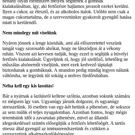
néhány olyan élelmiszert melyek segítenek a gombák
kialakulásában, így, aki fertőzésre hajlamos javasolt ezeket kerülni.
Ilyen a cukor, az élesztő, és az alkoholos italok. Utóbbi nem csak a
magas cukortartalma, de a szervezetünkre gyakorolt gyengítő hatása
miatt is kerülendő.
Nem mindegy mit viselünk
Nyáron jönnek a lenge kisruhák, ami alá előszeretettel veszünk
tangát vagy szorosabb alsókat, hogy ne látszódjon át a vékony
ruhán. Viszont azt kevesen tudják, hogy ezzel is segítjük a hüvelyi
fertőzés kialakulását. Ügyeljünk rá, hogy jól szellőző, lehetőleg ne
műszálas alsóneműt viseljünk, mert ezek kedvező táptalajt
biztosítanak a gombáknak. A strandon pedig mindig legyen nálunk
váltóruha, ne legyünk túl sokáig a nedves fürdőruhában.
Néha kell egy kis lassítás!
Bár a nyárnak a lazításról kellene szólnia, azonban sokunk számára
ez mégsem így van. Ugyanúgy járunk dolgozni, és ugyanúgy
stresszelünk. Jó esetben van egy-két hetünk a pihenésre, de sokszor
az sem múlik el teljes nyugalomban. Azonban fontos, hogy mégis
teremtsünk időt a zavartalan pihenésre, mivel az állandó
idegeskedéssel szintén elősegítjük a fertőzés lehetőségét. A tartós
stressz által gyengül az immunrendszerünk és csökken a
szervezetünk alkalmazkodóképessége.