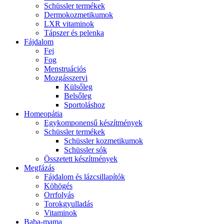
Schüssler termékek
Dermokozmetikumok
LXR vitaminok
Tápszer és pelenka
Fájdalom
Fej
Fog
Menstruációs
Mozgásszervi
Külsőleg
Belsőleg
Sportoláshoz
Homeopátia
Egykomponensű készítmények
Schüssler termékek
Schüssler kozmetikumok
Schüssler sók
Összetett készítmények
Megfázás
Fájdalom és lázcsillapítók
Köhögés
Orrfolyás
Torokgyulladás
Vitaminok
Baba-mama