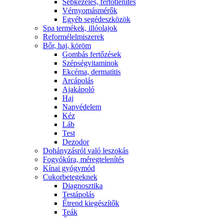
Sebkezelés, fertőtlenítés
Vérnyomásmérők
Egyéb segédeszközök
Spa termékek, illóolajok
Reformélelmiszerek
Bőr, haj, köröm
Gombás fertőzések
Szépségvitaminok
Ekcéma, dermatitis
Arcápolás
Ajakápoló
Haj
Napvédelem
Kéz
Láb
Test
Dezodor
Dohányzásról való leszokás
Fogyókúra, méregtelenítés
Kínai gyógymód
Cukorbetegeknek
Diagnosztika
Testápolás
É́trend kiegészítők
Teák