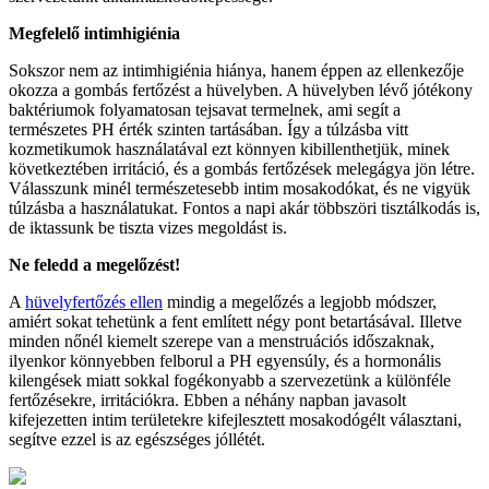
Megfelelő intimhigiénia
Sokszor nem az intimhigiénia hiánya, hanem éppen az ellenkezője
okozza a gombás fertőzést a hüvelyben. A hüvelyben lévő jótékony
baktériumok folyamatosan tejsavat termelnek, ami segít a
természetes PH érték szinten tartásában. Így a túlzásba vitt
kozmetikumok használatával ezt könnyen kibillenthetjük, minek
következtében irritáció, és a gombás fertőzések melegágya jön létre.
Válasszunk minél természetesebb intim mosakodókat, és ne vigyük
túlzásba a használatukat. Fontos a napi akár többszöri tisztálkodás is,
de iktassunk be tiszta vizes megoldást is.
Ne feledd a megelőzést!
A
hüvelyfertőzés ellen
mindig a megelőzés a legjobb módszer,
amiért sokat tehetünk a fent említett négy pont betartásával. Illetve
minden nőnél kiemelt szerepe van a menstruációs időszaknak,
ilyenkor könnyebben felborul a PH egyensúly, és a hormonális
kilengések miatt sokkal fogékonyabb a szervezetünk a különféle
fertőzésekre, irritációkra. Ebben a néhány napban javasolt
kifejezetten intim területekre kifejlesztett mosakodógélt választani,
segítve ezzel is az egészséges jóllétét.