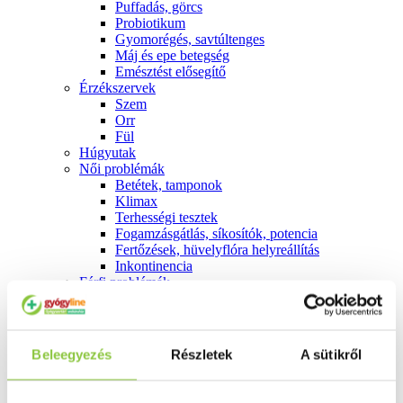
Puffadás, görcs
Probiotikum
Gyomorégés, savtúltenges
Máj és epe betegség
Emésztést elősegítő
Érzékszervek
Szem
Orr
Fül
Húgyutak
Női problémák
Betétek, tamponok
Klimax
Terhességi tesztek
Fogamzásgátlás, síkosítók, potencia
Fertőzések, hüvelyflóra helyreállítás
Inkontinencia
Férfi problémák
Prosztata
Potencia
Szív és érrrendszer
Aranyér
Beleegyezés
Részletek
A sütikről
Visszér
Koleszterinszint csökkentők, omega 3
Vérnyomás és szív gyógyszerei