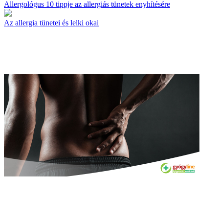
Allergológus 10 tippje az allergiás tünetek enyhítésére
Az allergia tünetei és lelki okai