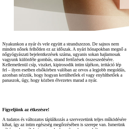
Nyakunkon a nyár és vele együtt a strandszezon. De sajnos nem
minden nőnek felhőtlen ez az időszak. A nyári hónapokban megnő a
nőgyógyászati bejelentkezések száma, ugyanis sokan hajlamosak
vagyunk különféle gombás, strand fertőzések összeszedésére.
Kellemetlenül csíp, viszket, kipirosodik intim tájékon, irritáció lép
fel – ilyen esetben elsőkörben valóban az orvos a legjobb megoldás,
azonban nézzük, hogy hogyan kerülhetőek el vagy enyhíthetőek a
panaszok, úgy, hogy közben élvezetes marad a nyár.
Figyeljünk az étkezésre!
A tudatos és változatos táplálkozás a szervezetünk teljes működésére
kihat, így az intim egészség megőrzésében is szerepe van. Ismerünk