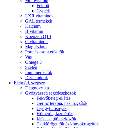
Multivitamin
Felnőtt
Gyerek
LXR vitaminok
GAL termékek
Kalcium
B-vitamin
Koenzim Q10
C-vitaminok
Magnézium
Porc és csont erősítők
Vas
Omega 3
Szelén
Immunerősítők
D-vitaminok
Életmód, szépség
Diagnosztika
Gyógyászati segédeszközök
Fekvőbeteg-ellátás
Gerinc terápia, hasi rögzítők
Gyógyharisnyák
Hőmérők, lázmérők
Járást segítő eszközök
Csuklórögzítők és könyökrögzítők