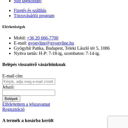
Süti tájékoztató
Fizetés és szállítás
Törzsvásárlói program
Elérhetőségek
Mobil:
+36 20 666-7700
E-mail:
gyogyline@gyogyline.hu
Gyógyhír Patika, Budapest, Teleki László tér 5, 1086
Nyitva tartás: H-P: 7-18-ig, szombaton: 7-14-ig.
Belépés visszatérő vásárlóinknak
E-mail cím:
Jelszó:
Belépek
Elfelejtettem a jelszavamat
Regisztráció
A termék a kosárba került