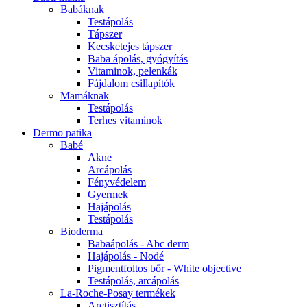
Babáknak
Testápolás
Tápszer
Kecsketejes tápszer
Baba ápolás, gyógyítás
Vitaminok, pelenkák
Fájdalom csillapítók
Mamáknak
Testápolás
Terhes vitaminok
Dermo patika
Babé
Akne
Arcápolás
Fényvédelem
Gyermek
Hajápolás
Testápolás
Bioderma
Babaápolás - Abc derm
Hajápolás - Nodé
Pigmentfoltos bőr - White objective
Testápolás, arcápolás
La-Roche-Posay termékek
Arctisztítás