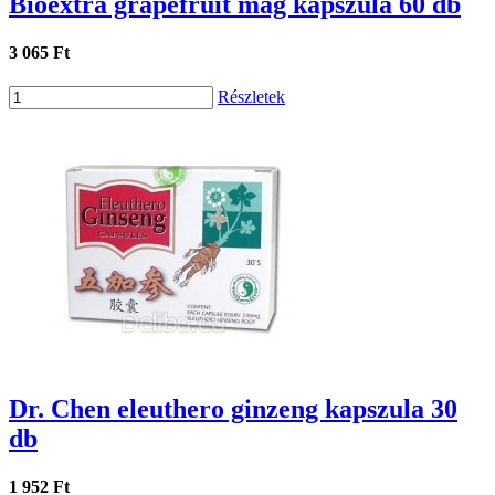
Bioextra grapefruit mag kapszula 60 db
3 065 Ft
Részletek
Dr. Chen eleuthero ginzeng kapszula 30
db
1 952 Ft