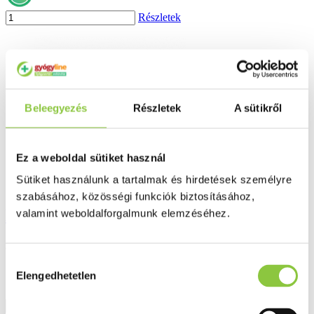
Részletek
Beleegyezés
Részletek
A sütikről
Ez a weboldal sütiket használ
Sütiket használunk a tartalmak és hirdetések személyre
szabásához, közösségi funkciók biztosításához,
Naturland propolisz csepp 30 ml
valamint weboldalforgalmunk elemzéséhez.
3 623 Ft
Hozzájárulás
Elengedhetetlen
kiválasztása
Részletek