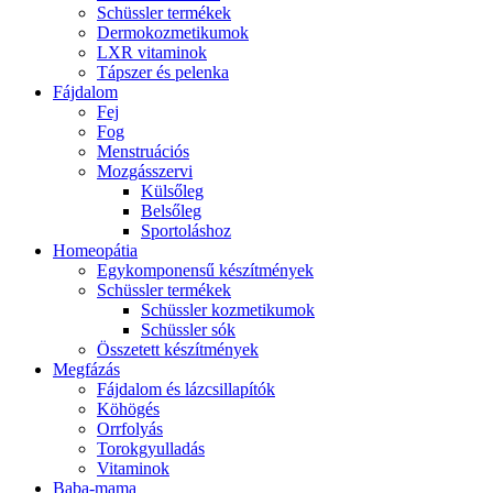
Schüssler termékek
Dermokozmetikumok
LXR vitaminok
Tápszer és pelenka
Fájdalom
Fej
Fog
Menstruációs
Mozgásszervi
Külsőleg
Belsőleg
Sportoláshoz
Homeopátia
Egykomponensű készítmények
Schüssler termékek
Schüssler kozmetikumok
Schüssler sók
Összetett készítmények
Megfázás
Fájdalom és lázcsillapítók
Köhögés
Orrfolyás
Torokgyulladás
Vitaminok
Baba-mama