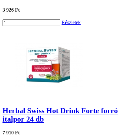
3 926 Ft
Részletek
Herbal Swiss Hot Drink Forte forró
italpor 24 db
7 910 Ft