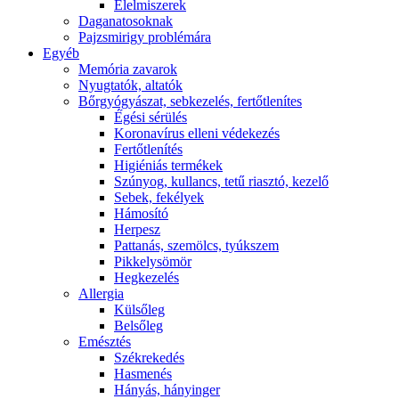
É́lelmiszerek
Daganatosoknak
Pajzsmirigy problémára
Egyéb
Memória zavarok
Nyugtatók, altatók
Bőrgyógyászat, sebkezelés, fertőtlenítes
É́gési sérülés
Koronavírus elleni védekezés
Fertőtlenítés
Higiéniás termékek
Szúnyog, kullancs, tetű riasztó, kezelő
Sebek, fekélyek
Hámosító
Herpesz
Pattanás, szemölcs, tyúkszem
Pikkelysömör
Hegkezelés
Allergia
Külsőleg
Belsőleg
Emésztés
Székrekedés
Hasmenés
Hányás, hányinger