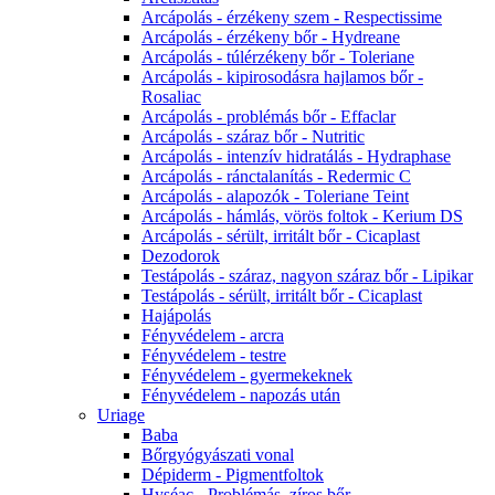
Arcápolás - érzékeny szem - Respectissime
Arcápolás - érzékeny bőr - Hydreane
Arcápolás - túlérzékeny bőr - Toleriane
Arcápolás - kipirosodásra hajlamos bőr -
Rosaliac
Arcápolás - problémás bőr - Effaclar
Arcápolás - száraz bőr - Nutritic
Arcápolás - intenzív hidratálás - Hydraphase
Arcápolás - ránctalanítás - Redermic C
Arcápolás - alapozók - Toleriane Teint
Arcápolás - hámlás, vörös foltok - Kerium DS
Arcápolás - sérült, irritált bőr - Cicaplast
Dezodorok
Testápolás - száraz, nagyon száraz bőr - Lipikar
Testápolás - sérült, irritált bőr - Cicaplast
Hajápolás
Fényvédelem - arcra
Fényvédelem - testre
Fényvédelem - gyermekeknek
Fényvédelem - napozás után
Uriage
Baba
Bőrgyógyászati vonal
Dépiderm - Pigmentfoltok
Hyséac - Problémás, zíros bőr