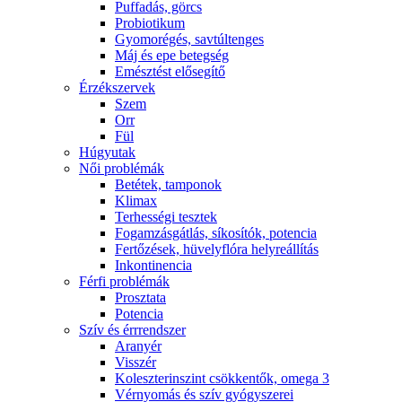
Puffadás, görcs
Probiotikum
Gyomorégés, savtúltenges
Máj és epe betegség
Emésztést elősegítő
Érzékszervek
Szem
Orr
Fül
Húgyutak
Női problémák
Betétek, tamponok
Klimax
Terhességi tesztek
Fogamzásgátlás, síkosítók, potencia
Fertőzések, hüvelyflóra helyreállítás
Inkontinencia
Férfi problémák
Prosztata
Potencia
Szív és érrrendszer
Aranyér
Visszér
Koleszterinszint csökkentők, omega 3
Vérnyomás és szív gyógyszerei