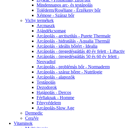
Mindennapos arc- és testápolás
Toléderm/Roséliane - Érzékeny bőr
Xémose - Száraz bőr
Vichy termékek
Arcmaszk
Ajándékcsomag
Arcápolás - arctisztítás - Purete Thermale
Arcápolás - hidratálás - Aqualia Thermál
Arcápolás - ideális bőrért - Idealia
Arcápolás - öregedésgátlás 40 év felett - Liftactiv
Arcápolás - öregedésgátlás 50 és 60 év felett -
Neovadiol
Arcápolás - problémás bőr - Normaderm
Arcápolás - száraz bőrre - Nutrilogie
Arcápolás - alapozók
Testápolás
Dezodorok
Hajápolás - Dercos
Férfiaknak - Homme
Fényvédelem
Arcápolás-Slow Age
Dermedic
CeraVe
Vitaminok