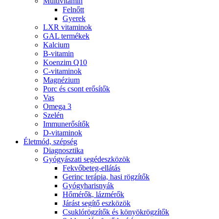
Multivitamin
Felnőtt
Gyerek
LXR vitaminok
GAL termékek
Kalcium
B-vitamin
Koenzim Q10
C-vitaminok
Magnézium
Porc és csont erősítők
Vas
Omega 3
Szelén
Immunerősítők
D-vitaminok
Életmód, szépség
Diagnosztika
Gyógyászati segédeszközök
Fekvőbeteg-ellátás
Gerinc terápia, hasi rögzítők
Gyógyharisnyák
Hőmérők, lázmérők
Járást segítő eszközök
Csuklórögzítők és könyökrögzítők