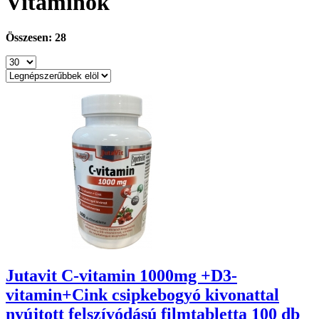
Vitaminok
Összesen: 28
Jutavit C-vitamin 1000mg +D3-
vitamin+Cink csipkebogyó kivonattal
nyújtott felszívódású filmtabletta 100 db