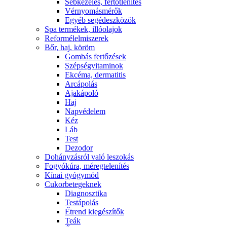
Sebkezelés, fertőtlenítés
Vérnyomásmérők
Egyéb segédeszközök
Spa termékek, illóolajok
Reformélelmiszerek
Bőr, haj, köröm
Gombás fertőzések
Szépségvitaminok
Ekcéma, dermatitis
Arcápolás
Ajakápoló
Haj
Napvédelem
Kéz
Láb
Test
Dezodor
Dohányzásról való leszokás
Fogyókúra, méregtelenítés
Kínai gyógymód
Cukorbetegeknek
Diagnosztika
Testápolás
É́trend kiegészítők
Teák