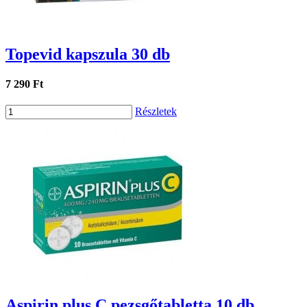
Topevid kapszula 30 db
7 290 Ft
Részletek
Aspirin plus C pezsgőtabletta 10 db