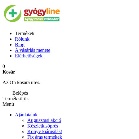
Termékek
Rólunk
Blog
A vásárlás menete
Elérhetőségek
0
Kosár
Az Ön kosara üres.
Belépés
Termékkörök
Menü
Ajánlataink
Augusztusi akció
Készletkisöprés
Könyv kiárusítás!
Fix áras termékek