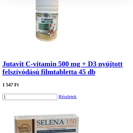
Jutavit C-vitamin 500 mg + D3 nyújtott
felszívódású filmtabletta 45 db
1 547 Ft
Részletek