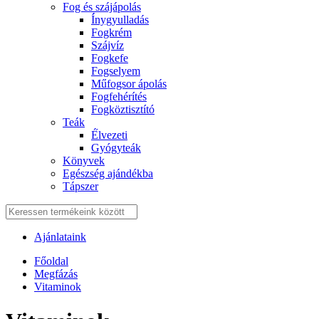
Fog és szájápolás
Í́nygyulladás
Fogkrém
Szájvíz
Fogkefe
Fogselyem
Műfogsor ápolás
Fogfehérítés
Fogköztisztító
Teák
É́lvezeti
Gyógyteák
Könyvek
Egészség ajándékba
Tápszer
Ajánlataink
Főoldal
Megfázás
Vitaminok