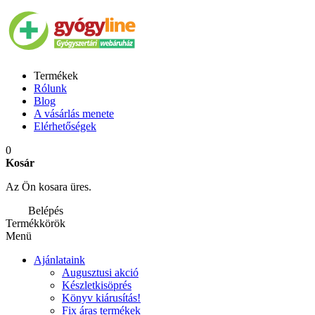
Termékek
Rólunk
Blog
A vásárlás menete
Elérhetőségek
0
Kosár
Az Ön kosara üres.
Belépés
Termékkörök
Menü
Ajánlataink
Augusztusi akció
Készletkisöprés
Könyv kiárusítás!
Fix áras termékek