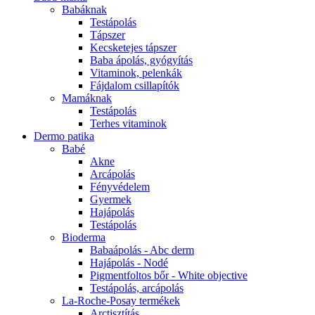
Babáknak
Testápolás
Tápszer
Kecsketejes tápszer
Baba ápolás, gyógyítás
Vitaminok, pelenkák
Fájdalom csillapítók
Mamáknak
Testápolás
Terhes vitaminok
Dermo patika
Babé
Akne
Arcápolás
Fényvédelem
Gyermek
Hajápolás
Testápolás
Bioderma
Babaápolás - Abc derm
Hajápolás - Nodé
Pigmentfoltos bőr - White objective
Testápolás, arcápolás
La-Roche-Posay termékek
Arctisztítás