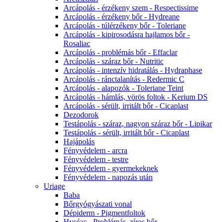
Arcápolás - érzékeny szem - Respectissime
Arcápolás - érzékeny bőr - Hydreane
Arcápolás - túlérzékeny bőr - Toleriane
Arcápolás - kipirosodásra hajlamos bőr -
Rosaliac
Arcápolás - problémás bőr - Effaclar
Arcápolás - száraz bőr - Nutritic
Arcápolás - intenzív hidratálás - Hydraphase
Arcápolás - ránctalanítás - Redermic C
Arcápolás - alapozók - Toleriane Teint
Arcápolás - hámlás, vörös foltok - Kerium DS
Arcápolás - sérült, irritált bőr - Cicaplast
Dezodorok
Testápolás - száraz, nagyon száraz bőr - Lipikar
Testápolás - sérült, irritált bőr - Cicaplast
Hajápolás
Fényvédelem - arcra
Fényvédelem - testre
Fényvédelem - gyermekeknek
Fényvédelem - napozás után
Uriage
Baba
Bőrgyógyászati vonal
Dépiderm - Pigmentfoltok
Hyséac - Problémás, zíros bőr