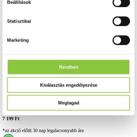
Beállítások
Részletek
Akció
Statisztikai
Marketing
Rendben
Kiválasztás engedélyezése
Dimotec 1000 mg filmtabletta 60 db
Megtagad
7 559 Ft*
7 199 Ft
*az akció előtti 30 nap legalacsonyabb ára