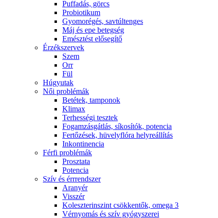
Puffadás, görcs
Probiotikum
Gyomorégés, savtúltenges
Máj és epe betegség
Emésztést elősegítő
Érzékszervek
Szem
Orr
Fül
Húgyutak
Női problémák
Betétek, tamponok
Klimax
Terhességi tesztek
Fogamzásgátlás, síkosítók, potencia
Fertőzések, hüvelyflóra helyreállítás
Inkontinencia
Férfi problémák
Prosztata
Potencia
Szív és érrrendszer
Aranyér
Visszér
Koleszterinszint csökkentők, omega 3
Vérnyomás és szív gyógyszerei