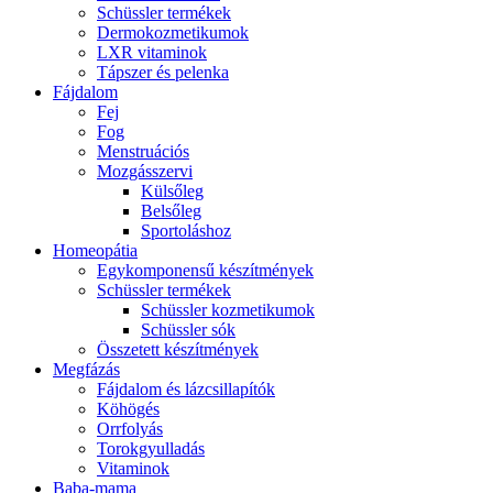
Schüssler termékek
Dermokozmetikumok
LXR vitaminok
Tápszer és pelenka
Fájdalom
Fej
Fog
Menstruációs
Mozgásszervi
Külsőleg
Belsőleg
Sportoláshoz
Homeopátia
Egykomponensű készítmények
Schüssler termékek
Schüssler kozmetikumok
Schüssler sók
Összetett készítmények
Megfázás
Fájdalom és lázcsillapítók
Köhögés
Orrfolyás
Torokgyulladás
Vitaminok
Baba-mama