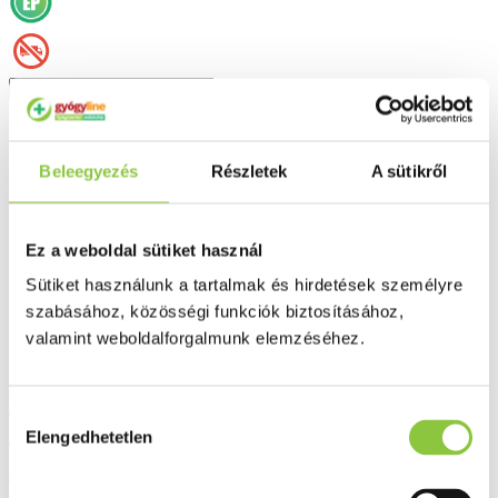
Részletek
Beleegyezés
Részletek
A sütikről
Ez a weboldal sütiket használ
Sütiket használunk a tartalmak és hirdetések személyre
szabásához, közösségi funkciók biztosításához,
valamint weboldalforgalmunk elemzéséhez.
Flavogard piknogenol 50 mg tabletta 30
Hozzájárulás
db
Elengedhetetlen
kiválasztása
6 976 Ft