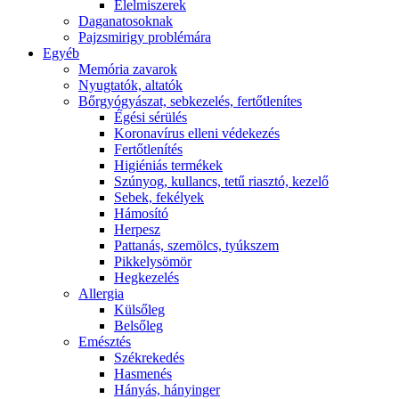
É́lelmiszerek
Daganatosoknak
Pajzsmirigy problémára
Egyéb
Memória zavarok
Nyugtatók, altatók
Bőrgyógyászat, sebkezelés, fertőtlenítes
É́gési sérülés
Koronavírus elleni védekezés
Fertőtlenítés
Higiéniás termékek
Szúnyog, kullancs, tetű riasztó, kezelő
Sebek, fekélyek
Hámosító
Herpesz
Pattanás, szemölcs, tyúkszem
Pikkelysömör
Hegkezelés
Allergia
Külsőleg
Belsőleg
Emésztés
Székrekedés
Hasmenés
Hányás, hányinger