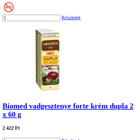
Részletek
Biomed vadgesztenye forte krém dupla 2
x 60 g
2 422 Ft