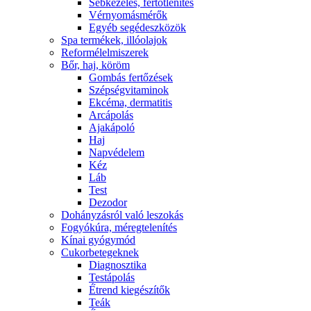
Sebkezelés, fertőtlenítés
Vérnyomásmérők
Egyéb segédeszközök
Spa termékek, illóolajok
Reformélelmiszerek
Bőr, haj, köröm
Gombás fertőzések
Szépségvitaminok
Ekcéma, dermatitis
Arcápolás
Ajakápoló
Haj
Napvédelem
Kéz
Láb
Test
Dezodor
Dohányzásról való leszokás
Fogyókúra, méregtelenítés
Kínai gyógymód
Cukorbetegeknek
Diagnosztika
Testápolás
É́trend kiegészítők
Teák