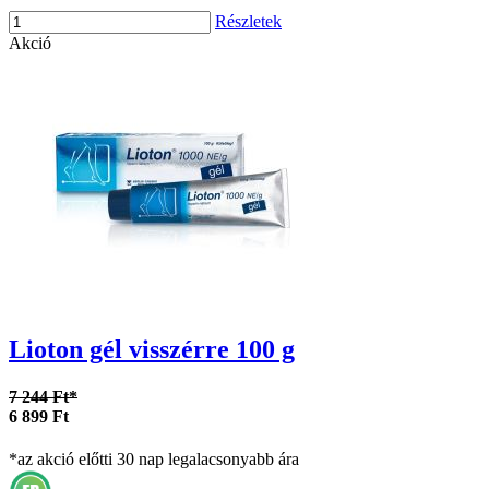
Részletek
Akció
Lioton gél visszérre 100 g
7 244 Ft*
6 899 Ft
*az akció előtti 30 nap legalacsonyabb ára