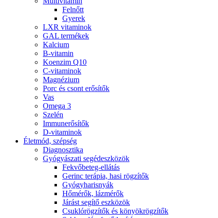
Multivitamin
Felnőtt
Gyerek
LXR vitaminok
GAL termékek
Kalcium
B-vitamin
Koenzim Q10
C-vitaminok
Magnézium
Porc és csont erősítők
Vas
Omega 3
Szelén
Immunerősítők
D-vitaminok
Életmód, szépség
Diagnosztika
Gyógyászati segédeszközök
Fekvőbeteg-ellátás
Gerinc terápia, hasi rögzítők
Gyógyharisnyák
Hőmérők, lázmérők
Járást segítő eszközök
Csuklórögzítők és könyökrögzítők