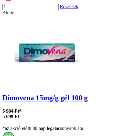
Részletek
Akció
Dimovena 15mg/g gél 100 g
5 984 Ft*
5 699 Ft
*az akció előtti 30 nap legalacsonyabb ára