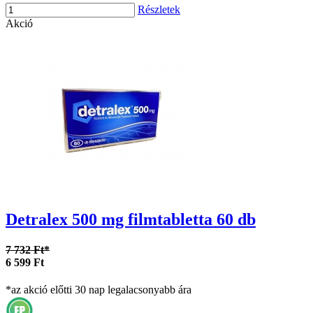
Részletek
Akció
Detralex 500 mg filmtabletta 60 db
7 732 Ft*
6 599 Ft
*az akció előtti 30 nap legalacsonyabb ára