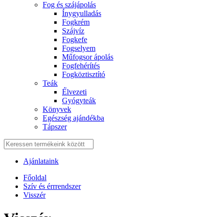
Fog és szájápolás
Í́nygyulladás
Fogkrém
Szájvíz
Fogkefe
Fogselyem
Műfogsor ápolás
Fogfehérítés
Fogköztisztító
Teák
É́lvezeti
Gyógyteák
Könyvek
Egészség ajándékba
Tápszer
Ajánlataink
Főoldal
Szív és érrrendszer
Visszér