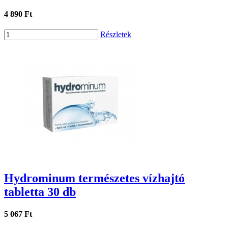
4 890 Ft
Részletek
Hydrominum természetes vízhajtó
tabletta 30 db
5 067 Ft