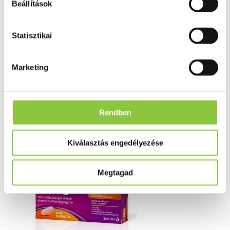
Beállítások
Allegra Forte 180 mg filmtabletta
Statisztikai
allergiára 30 db
5 508 Ft
Marketing
Rendben
Részletek
Kiválasztás engedélyezése
Megtagad