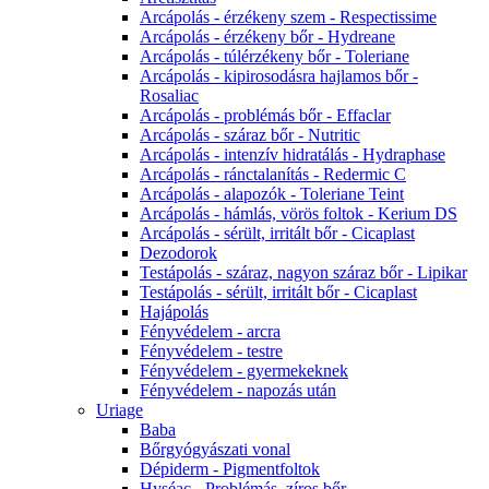
Arcápolás - érzékeny szem - Respectissime
Arcápolás - érzékeny bőr - Hydreane
Arcápolás - túlérzékeny bőr - Toleriane
Arcápolás - kipirosodásra hajlamos bőr -
Rosaliac
Arcápolás - problémás bőr - Effaclar
Arcápolás - száraz bőr - Nutritic
Arcápolás - intenzív hidratálás - Hydraphase
Arcápolás - ránctalanítás - Redermic C
Arcápolás - alapozók - Toleriane Teint
Arcápolás - hámlás, vörös foltok - Kerium DS
Arcápolás - sérült, irritált bőr - Cicaplast
Dezodorok
Testápolás - száraz, nagyon száraz bőr - Lipikar
Testápolás - sérült, irritált bőr - Cicaplast
Hajápolás
Fényvédelem - arcra
Fényvédelem - testre
Fényvédelem - gyermekeknek
Fényvédelem - napozás után
Uriage
Baba
Bőrgyógyászati vonal
Dépiderm - Pigmentfoltok
Hyséac - Problémás, zíros bőr