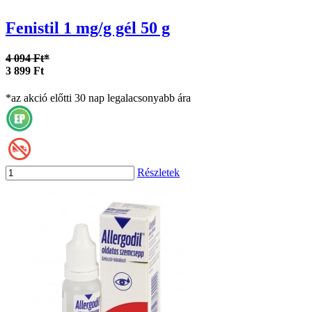
Fenistil 1 mg/g gél 50 g
4 094 Ft*
3 899 Ft
*az akció előtti 30 nap legalacsonyabb ára
Részletek