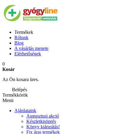
Termékek
Rólunk
Blog
A vásárlás menete
Elérhetőségek
0
Kosár
Az Ön kosara üres.
Belépés
Termékkörök
Menü
Ajánlataink
Augusztusi akció
Készletkisöprés
Könyv kiárusítás!
Fix áras termékek