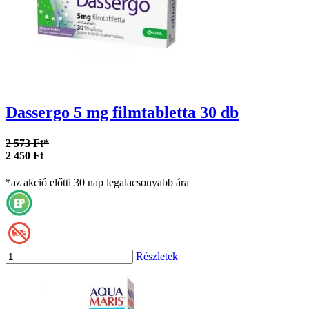
Dassergo 5 mg filmtabletta 30 db
2 573 Ft*
2 450 Ft
*az akció előtti 30 nap legalacsonyabb ára
Részletek