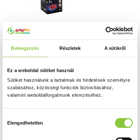
Aqua Maris Strong orrspray 30 ml
3 423 Ft
Beleegyezés
Részletek
A sütikről
Részletek
Ez a weboldal sütiket használ
Sütiket használunk a tartalmak és hirdetések személyre
szabásához, közösségi funkciók biztosításához,
valamint weboldalforgalmunk elemzéséhez.
Hozzájárulás
Elengedhetetlen
kiválasztása