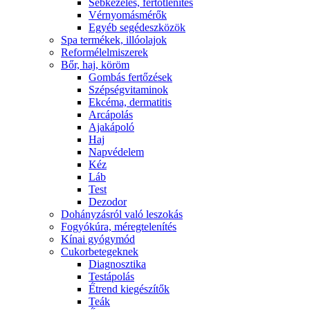
Sebkezelés, fertőtlenítés
Vérnyomásmérők
Egyéb segédeszközök
Spa termékek, illóolajok
Reformélelmiszerek
Bőr, haj, köröm
Gombás fertőzések
Szépségvitaminok
Ekcéma, dermatitis
Arcápolás
Ajakápoló
Haj
Napvédelem
Kéz
Láb
Test
Dezodor
Dohányzásról való leszokás
Fogyókúra, méregtelenítés
Kínai gyógymód
Cukorbetegeknek
Diagnosztika
Testápolás
É́trend kiegészítők
Teák