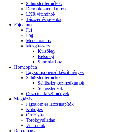
Schüssler termékek
Dermokozmetikumok
LXR vitaminok
Tápszer és pelenka
Fájdalom
Fej
Fog
Menstruációs
Mozgásszervi
Külsőleg
Belsőleg
Sportoláshoz
Homeopátia
Egykomponensű készítmények
Schüssler termékek
Schüssler kozmetikumok
Schüssler sók
Összetett készítmények
Megfázás
Fájdalom és lázcsillapítók
Köhögés
Orrfolyás
Torokgyulladás
Vitaminok
Baba-mama