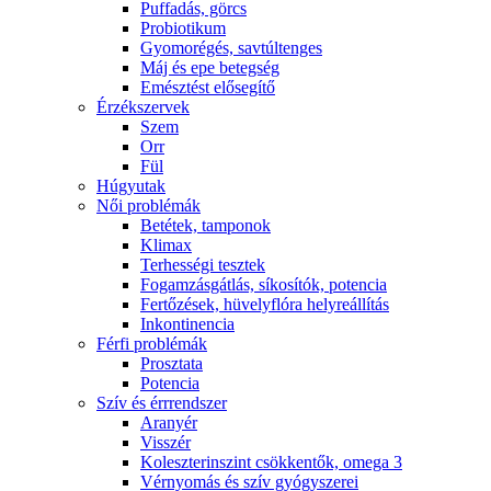
Puffadás, görcs
Probiotikum
Gyomorégés, savtúltenges
Máj és epe betegség
Emésztést elősegítő
Érzékszervek
Szem
Orr
Fül
Húgyutak
Női problémák
Betétek, tamponok
Klimax
Terhességi tesztek
Fogamzásgátlás, síkosítók, potencia
Fertőzések, hüvelyflóra helyreállítás
Inkontinencia
Férfi problémák
Prosztata
Potencia
Szív és érrrendszer
Aranyér
Visszér
Koleszterinszint csökkentők, omega 3
Vérnyomás és szív gyógyszerei