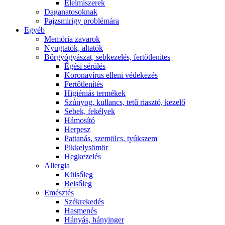
É́lelmiszerek
Daganatosoknak
Pajzsmirigy problémára
Egyéb
Memória zavarok
Nyugtatók, altatók
Bőrgyógyászat, sebkezelés, fertőtlenítes
É́gési sérülés
Koronavírus elleni védekezés
Fertőtlenítés
Higiéniás termékek
Szúnyog, kullancs, tetű riasztó, kezelő
Sebek, fekélyek
Hámosító
Herpesz
Pattanás, szemölcs, tyúkszem
Pikkelysömör
Hegkezelés
Allergia
Külsőleg
Belsőleg
Emésztés
Székrekedés
Hasmenés
Hányás, hányinger