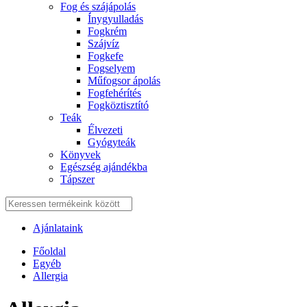
Fog és szájápolás
Í́nygyulladás
Fogkrém
Szájvíz
Fogkefe
Fogselyem
Műfogsor ápolás
Fogfehérítés
Fogköztisztító
Teák
É́lvezeti
Gyógyteák
Könyvek
Egészség ajándékba
Tápszer
Ajánlataink
Főoldal
Egyéb
Allergia