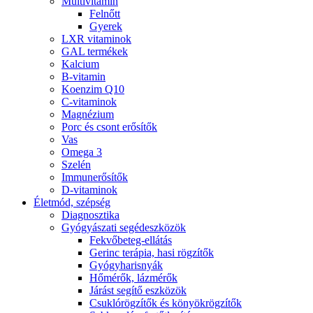
Multivitamin
Felnőtt
Gyerek
LXR vitaminok
GAL termékek
Kalcium
B-vitamin
Koenzim Q10
C-vitaminok
Magnézium
Porc és csont erősítők
Vas
Omega 3
Szelén
Immunerősítők
D-vitaminok
Életmód, szépség
Diagnosztika
Gyógyászati segédeszközök
Fekvőbeteg-ellátás
Gerinc terápia, hasi rögzítők
Gyógyharisnyák
Hőmérők, lázmérők
Járást segítő eszközök
Csuklórögzítők és könyökrögzítők