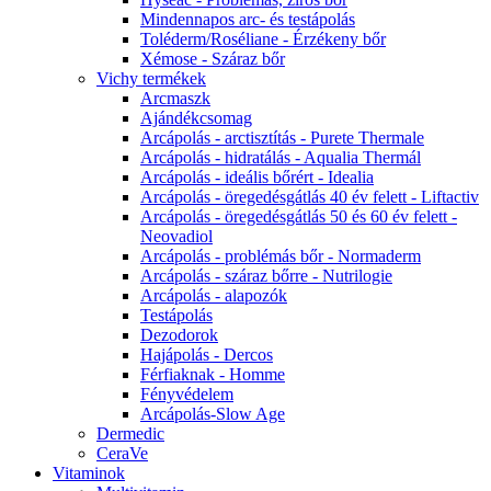
Mindennapos arc- és testápolás
Toléderm/Roséliane - Érzékeny bőr
Xémose - Száraz bőr
Vichy termékek
Arcmaszk
Ajándékcsomag
Arcápolás - arctisztítás - Purete Thermale
Arcápolás - hidratálás - Aqualia Thermál
Arcápolás - ideális bőrért - Idealia
Arcápolás - öregedésgátlás 40 év felett - Liftactiv
Arcápolás - öregedésgátlás 50 és 60 év felett -
Neovadiol
Arcápolás - problémás bőr - Normaderm
Arcápolás - száraz bőrre - Nutrilogie
Arcápolás - alapozók
Testápolás
Dezodorok
Hajápolás - Dercos
Férfiaknak - Homme
Fényvédelem
Arcápolás-Slow Age
Dermedic
CeraVe
Vitaminok