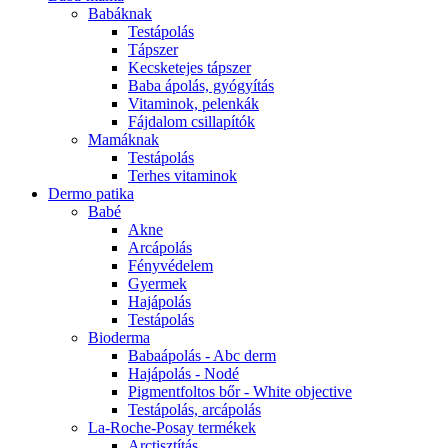
Babáknak
Testápolás
Tápszer
Kecsketejes tápszer
Baba ápolás, gyógyítás
Vitaminok, pelenkák
Fájdalom csillapítók
Mamáknak
Testápolás
Terhes vitaminok
Dermo patika
Babé
Akne
Arcápolás
Fényvédelem
Gyermek
Hajápolás
Testápolás
Bioderma
Babaápolás - Abc derm
Hajápolás - Nodé
Pigmentfoltos bőr - White objective
Testápolás, arcápolás
La-Roche-Posay termékek
Arctisztítás