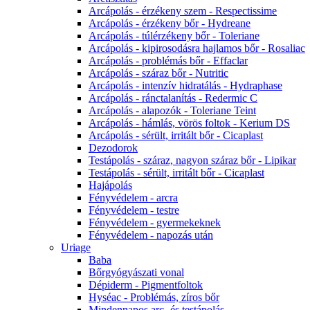
Arcápolás - érzékeny szem - Respectissime
Arcápolás - érzékeny bőr - Hydreane
Arcápolás - túlérzékeny bőr - Toleriane
Arcápolás - kipirosodásra hajlamos bőr - Rosaliac
Arcápolás - problémás bőr - Effaclar
Arcápolás - száraz bőr - Nutritic
Arcápolás - intenzív hidratálás - Hydraphase
Arcápolás - ránctalanítás - Redermic C
Arcápolás - alapozók - Toleriane Teint
Arcápolás - hámlás, vörös foltok - Kerium DS
Arcápolás - sérült, irritált bőr - Cicaplast
Dezodorok
Testápolás - száraz, nagyon száraz bőr - Lipikar
Testápolás - sérült, irritált bőr - Cicaplast
Hajápolás
Fényvédelem - arcra
Fényvédelem - testre
Fényvédelem - gyermekeknek
Fényvédelem - napozás után
Uriage
Baba
Bőrgyógyászati vonal
Dépiderm - Pigmentfoltok
Hyséac - Problémás, zíros bőr
Mindennapos arc- és testápolás