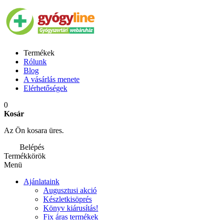
Termékek
Rólunk
Blog
A vásárlás menete
Elérhetőségek
0
Kosár
Az Ön kosara üres.
Belépés
Termékkörök
Menü
Ajánlataink
Augusztusi akció
Készletkisöprés
Könyv kiárusítás!
Fix áras termékek