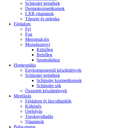
Schüssler termékek
Dermokozmetikumok
LXR vitaminok
Tápszer és pelenka
Fájdalom
Fej
Fog
Menstruációs
Mozgásszervi
Külsőleg
Belsőleg
Sportoláshoz
Homeopátia
Egykomponensű készítmények
Schüssler termékek
Schüssler kozmetikumok
Schüssler sók
Összetett készítmények
Megfázás
Fájdalom és lázcsillapítók
Köhögés
Orrfolyás
Torokgyulladás
Vitaminok
Baba-mama