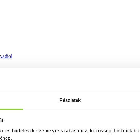
ovadiol
Részletek
ál
mak és hirdetések személyre szabásához, közösségi funkciók biz
séhez.