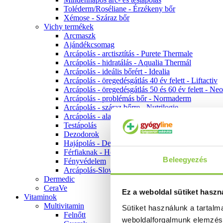
Toléderm/Roséliane - Érzékeny bőr
Xémose - Száraz bőr
Vichy termékek
Arcmaszk
Ajándékcsomag
Arcápolás - arctisztítás - Purete Thermale
Arcápolás - hidratálás - Aqualia Thermál
Arcápolás - ideális bőrért - Idealia
Arcápolás - öregedésgátlás 40 év felett - Liftactiv
Arcápolás - öregedésgátlás 50 és 60 év felett - Ne
Arcápolás - problémás bőr - Normaderm
Arcápolás - száraz bőrre - Nutrilogie
Arcápolás - alapozók
Testápolás
Dezodorok
Hajápolás - Dercos
Férfiaknak - Homme
Beleegyezés
Fényvédelem
Arcápolás-Slow Age
Dermedic
CeraVe
Ez a weboldal sütiket haszn
Vitaminok
Multivitamin
Sütiket használunk a tartal
Felnőtt
weboldalforgalmunk elemzé