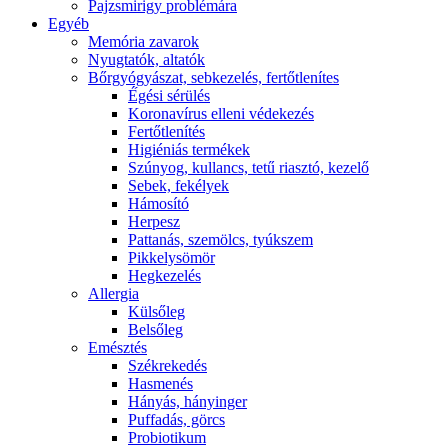
Pajzsmirigy problémára
Egyéb
Memória zavarok
Nyugtatók, altatók
Bőrgyógyászat, sebkezelés, fertőtlenítes
É́gési sérülés
Koronavírus elleni védekezés
Fertőtlenítés
Higiéniás termékek
Szúnyog, kullancs, tetű riasztó, kezelő
Sebek, fekélyek
Hámosító
Herpesz
Pattanás, szemölcs, tyúkszem
Pikkelysömör
Hegkezelés
Allergia
Külsőleg
Belsőleg
Emésztés
Székrekedés
Hasmenés
Hányás, hányinger
Puffadás, görcs
Probiotikum