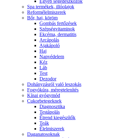
Egyéb segédeszközök
Spa termékek, illóolajok
Reformélelmiszerek
Bőr, haj, köröm
Gombás fertőzések
Szépségvitaminok
Ekcéma, dermatitis
Arcápolás
Ajakápoló
Haj
Napvédelem
Kéz
Láb
Test
Dezodor
Dohányzásról való leszokás
Fogyókúra, méregtelenítés
Kínai gyógymód
Cukorbetegeknek
Diagnosztika
Testápolás
É́trend kiegészítők
Teák
É́lelmiszerek
Daganatosoknak