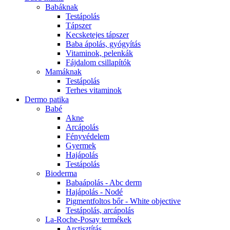
Babáknak
Testápolás
Tápszer
Kecsketejes tápszer
Baba ápolás, gyógyítás
Vitaminok, pelenkák
Fájdalom csillapítók
Mamáknak
Testápolás
Terhes vitaminok
Dermo patika
Babé
Akne
Arcápolás
Fényvédelem
Gyermek
Hajápolás
Testápolás
Bioderma
Babaápolás - Abc derm
Hajápolás - Nodé
Pigmentfoltos bőr - White objective
Testápolás, arcápolás
La-Roche-Posay termékek
Arctisztítás