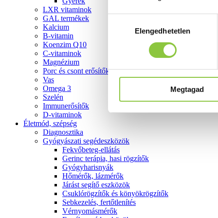
Gyerek
LXR vitaminok
GAL termékek
Hozzájárulás
Kalcium
Elengedhetetlen
kiválasztása
B-vitamin
Koenzim Q10
C-vitaminok
Magnézium
Porc és csont erősítők
Vas
Omega 3
Megtagad
Szelén
Immunerősítők
D-vitaminok
Életmód, szépség
Diagnosztika
Gyógyászati segédeszközök
Fekvőbeteg-ellátás
Gerinc terápia, hasi rögzítők
Gyógyharisnyák
Hőmérők, lázmérők
Járást segítő eszközök
Csuklórögzítők és könyökrögzítők
Sebkezelés, fertőtlenítés
Vérnyomásmérők