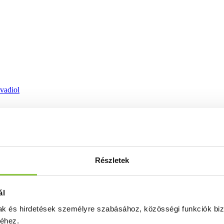
ovadiol
Részletek
ál
mak és hirdetések személyre szabásához, közösségi funkciók biz
séhez.