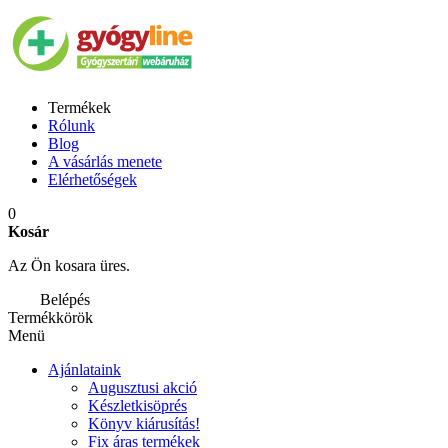
Termékek
Rólunk
Blog
A vásárlás menete
Elérhetőségek
0
Kosár
Az Ön kosara üres.
Belépés
Termékkörök
Menü
Ajánlataink
Augusztusi akció
Készletkisöprés
Könyv kiárusítás!
Fix áras termékek