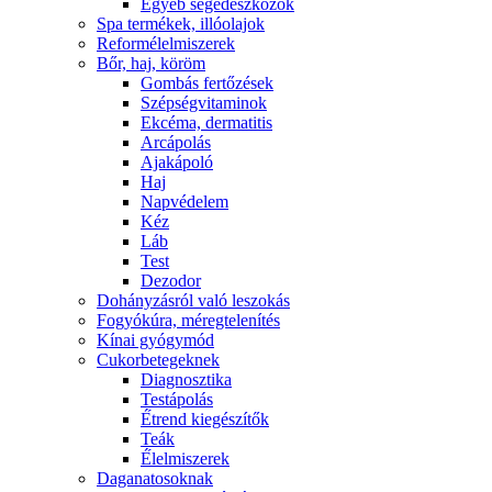
Egyéb segédeszközök
Spa termékek, illóolajok
Reformélelmiszerek
Bőr, haj, köröm
Gombás fertőzések
Szépségvitaminok
Ekcéma, dermatitis
Arcápolás
Ajakápoló
Haj
Napvédelem
Kéz
Láb
Test
Dezodor
Dohányzásról való leszokás
Fogyókúra, méregtelenítés
Kínai gyógymód
Cukorbetegeknek
Diagnosztika
Testápolás
É́trend kiegészítők
Teák
É́lelmiszerek
Daganatosoknak