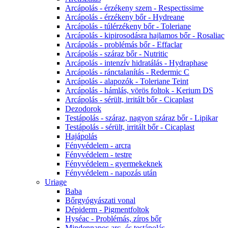
Arcápolás - érzékeny szem - Respectissime
Arcápolás - érzékeny bőr - Hydreane
Arcápolás - túlérzékeny bőr - Toleriane
Arcápolás - kipirosodásra hajlamos bőr - Rosaliac
Arcápolás - problémás bőr - Effaclar
Arcápolás - száraz bőr - Nutritic
Arcápolás - intenzív hidratálás - Hydraphase
Arcápolás - ránctalanítás - Redermic C
Arcápolás - alapozók - Toleriane Teint
Arcápolás - hámlás, vörös foltok - Kerium DS
Arcápolás - sérült, irritált bőr - Cicaplast
Dezodorok
Testápolás - száraz, nagyon száraz bőr - Lipikar
Testápolás - sérült, irritált bőr - Cicaplast
Hajápolás
Fényvédelem - arcra
Fényvédelem - testre
Fényvédelem - gyermekeknek
Fényvédelem - napozás után
Uriage
Baba
Bőrgyógyászati vonal
Dépiderm - Pigmentfoltok
Hyséac - Problémás, zíros bőr
Mindennapos arc- és testápolás