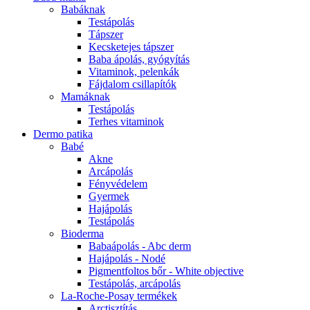
Babáknak
Testápolás
Tápszer
Kecsketejes tápszer
Baba ápolás, gyógyítás
Vitaminok, pelenkák
Fájdalom csillapítók
Mamáknak
Testápolás
Terhes vitaminok
Dermo patika
Babé
Akne
Arcápolás
Fényvédelem
Gyermek
Hajápolás
Testápolás
Bioderma
Babaápolás - Abc derm
Hajápolás - Nodé
Pigmentfoltos bőr - White objective
Testápolás, arcápolás
La-Roche-Posay termékek
Arctisztítás