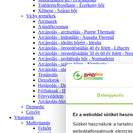
Toléderm/Roséliane - Érzékeny bőr
Xémose - Száraz bőr
Vichy termékek
Arcmaszk
Ajándékcsomag
Arcápolás - arctisztítás - Purete Thermale
Arcápolás - hidratálás - Aqualia Thermál
Arcápolás - ideális bőrért - Idealia
Arcápolás - öregedésgátlás 40 év felett - Liftactiv
Arcápolás - öregedésgátlás 50 és 60 év felett - Ne
Arcápolás - problémás bőr - Normaderm
Arcápolás - száraz bőrre - Nutrilogie
Arcápolás - alapozók
Testápolás
Dezodorok
Hajápolás - Dercos
Férfiaknak - Homme
Beleegyezés
Fényvédelem
Arcápolás-Slow Age
Dermedic
CeraVe
Ez a weboldal sütiket haszn
Vitaminok
Multivitamin
Sütiket használunk a tartal
Felnőtt
weboldalforgalmunk elemzé