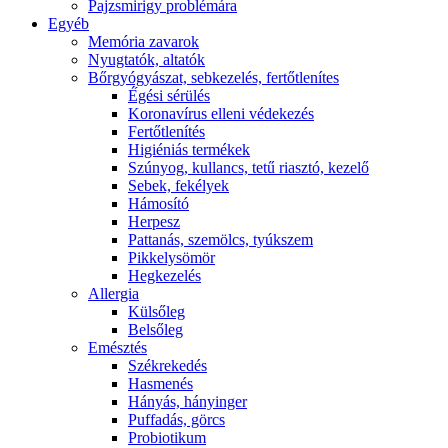
Pajzsmirigy problémára
Egyéb
Memória zavarok
Nyugtatók, altatók
Bőrgyógyászat, sebkezelés, fertőtlenítes
É́gési sérülés
Koronavírus elleni védekezés
Fertőtlenítés
Higiéniás termékek
Szúnyog, kullancs, tetű riasztó, kezelő
Sebek, fekélyek
Hámosító
Herpesz
Pattanás, szemölcs, tyúkszem
Pikkelysömör
Hegkezelés
Allergia
Külsőleg
Belsőleg
Emésztés
Székrekedés
Hasmenés
Hányás, hányinger
Puffadás, görcs
Probiotikum