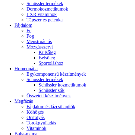
Schüssler termékek
Dermokozmetikumok
LXR vitaminok
Tápszer és pelenka
Fájdalom
Fej
Fog
Menstruációs
Mozgásszervi
Külsőleg
Belsőleg
Sportoláshoz
Homeopátia
Egykomponensű készítmények
Schüssler termékek
Schüssler kozmetikumok
Schüssler sók
Összetett készítmények
Megfázás
Fájdalom és lázcsillapítók
Köhögés
Orrfolyás
Torokgyulladás
Vitaminok
Baba-mama