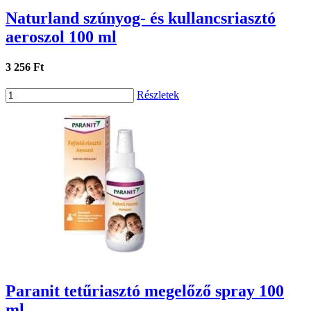
Naturland szúnyog- és kullancsriasztó
aeroszol 100 ml
3 256 Ft
Részletek
Paranit tetűriasztó megelőző spray 100
ml