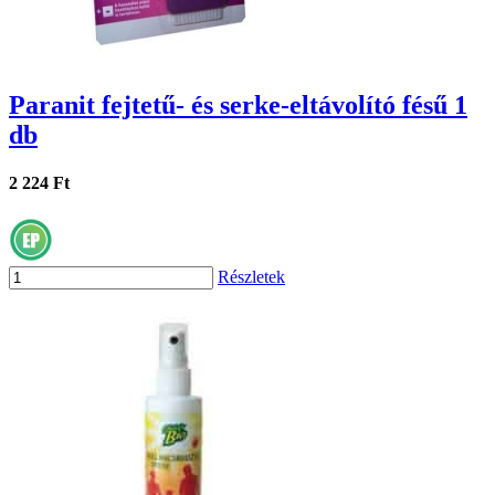
Paranit fejtetű- és serke-eltávolító fésű 1
db
2 224 Ft
Részletek