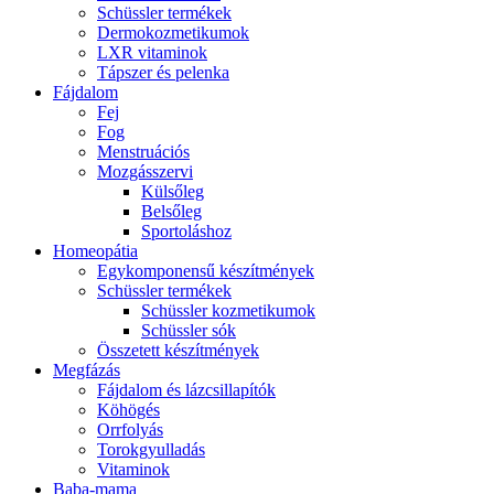
Schüssler termékek
Dermokozmetikumok
LXR vitaminok
Tápszer és pelenka
Fájdalom
Fej
Fog
Menstruációs
Mozgásszervi
Külsőleg
Belsőleg
Sportoláshoz
Homeopátia
Egykomponensű készítmények
Schüssler termékek
Schüssler kozmetikumok
Schüssler sók
Összetett készítmények
Megfázás
Fájdalom és lázcsillapítók
Köhögés
Orrfolyás
Torokgyulladás
Vitaminok
Baba-mama