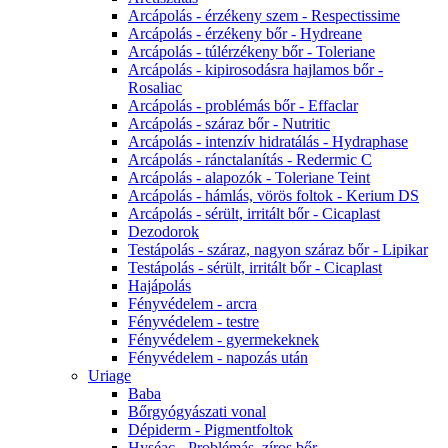
Arcápolás - érzékeny szem - Respectissime
Arcápolás - érzékeny bőr - Hydreane
Arcápolás - túlérzékeny bőr - Toleriane
Arcápolás - kipirosodásra hajlamos bőr -
Rosaliac
Arcápolás - problémás bőr - Effaclar
Arcápolás - száraz bőr - Nutritic
Arcápolás - intenzív hidratálás - Hydraphase
Arcápolás - ránctalanítás - Redermic C
Arcápolás - alapozók - Toleriane Teint
Arcápolás - hámlás, vörös foltok - Kerium DS
Arcápolás - sérült, irritált bőr - Cicaplast
Dezodorok
Testápolás - száraz, nagyon száraz bőr - Lipikar
Testápolás - sérült, irritált bőr - Cicaplast
Hajápolás
Fényvédelem - arcra
Fényvédelem - testre
Fényvédelem - gyermekeknek
Fényvédelem - napozás után
Uriage
Baba
Bőrgyógyászati vonal
Dépiderm - Pigmentfoltok
Hyséac - Problémás, zíros bőr