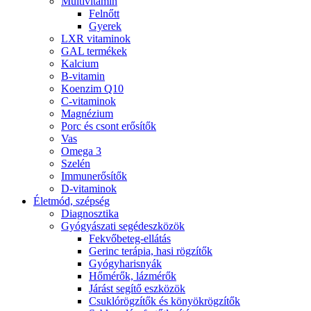
Multivitamin
Felnőtt
Gyerek
LXR vitaminok
GAL termékek
Kalcium
B-vitamin
Koenzim Q10
C-vitaminok
Magnézium
Porc és csont erősítők
Vas
Omega 3
Szelén
Immunerősítők
D-vitaminok
Életmód, szépség
Diagnosztika
Gyógyászati segédeszközök
Fekvőbeteg-ellátás
Gerinc terápia, hasi rögzítők
Gyógyharisnyák
Hőmérők, lázmérők
Járást segítő eszközök
Csuklórögzítők és könyökrögzítők