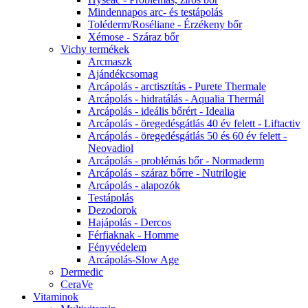
Mindennapos arc- és testápolás
Toléderm/Roséliane - Érzékeny bőr
Xémose - Száraz bőr
Vichy termékek
Arcmaszk
Ajándékcsomag
Arcápolás - arctisztítás - Purete Thermale
Arcápolás - hidratálás - Aqualia Thermál
Arcápolás - ideális bőrért - Idealia
Arcápolás - öregedésgátlás 40 év felett - Liftactiv
Arcápolás - öregedésgátlás 50 és 60 év felett -
Neovadiol
Arcápolás - problémás bőr - Normaderm
Arcápolás - száraz bőrre - Nutrilogie
Arcápolás - alapozók
Testápolás
Dezodorok
Hajápolás - Dercos
Férfiaknak - Homme
Fényvédelem
Arcápolás-Slow Age
Dermedic
CeraVe
Vitaminok