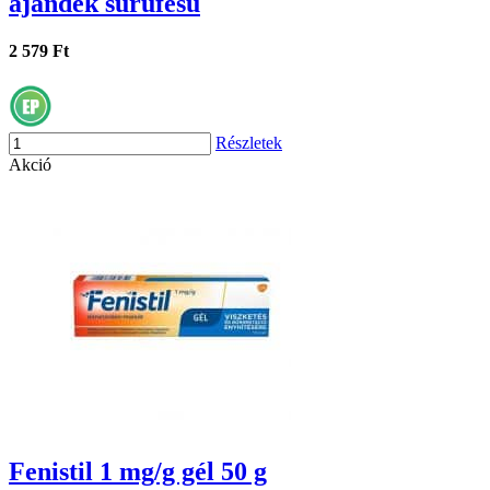
ajándék sűrűfésű
2 579 Ft
Részletek
Akció
Fenistil 1 mg/g gél 50 g