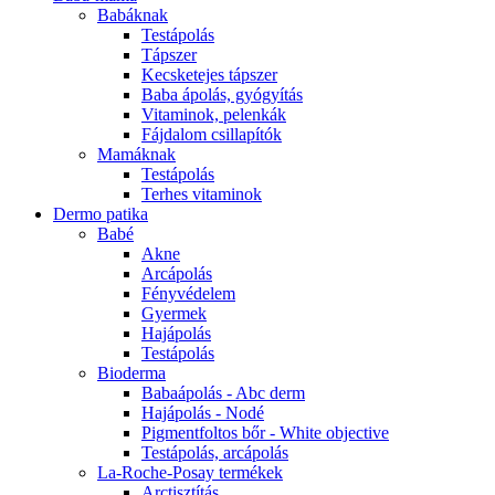
Babáknak
Testápolás
Tápszer
Kecsketejes tápszer
Baba ápolás, gyógyítás
Vitaminok, pelenkák
Fájdalom csillapítók
Mamáknak
Testápolás
Terhes vitaminok
Dermo patika
Babé
Akne
Arcápolás
Fényvédelem
Gyermek
Hajápolás
Testápolás
Bioderma
Babaápolás - Abc derm
Hajápolás - Nodé
Pigmentfoltos bőr - White objective
Testápolás, arcápolás
La-Roche-Posay termékek
Arctisztítás