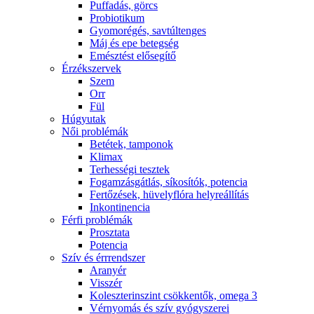
Puffadás, görcs
Probiotikum
Gyomorégés, savtúltenges
Máj és epe betegség
Emésztést elősegítő
Érzékszervek
Szem
Orr
Fül
Húgyutak
Női problémák
Betétek, tamponok
Klimax
Terhességi tesztek
Fogamzásgátlás, síkosítók, potencia
Fertőzések, hüvelyflóra helyreállítás
Inkontinencia
Férfi problémák
Prosztata
Potencia
Szív és érrrendszer
Aranyér
Visszér
Koleszterinszint csökkentők, omega 3
Vérnyomás és szív gyógyszerei