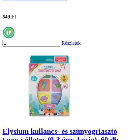
549 Ft
Részletek
Elysium kullancs- és szúnyogriasztó
tapasz állatos (0-3 éves korig), 60 db