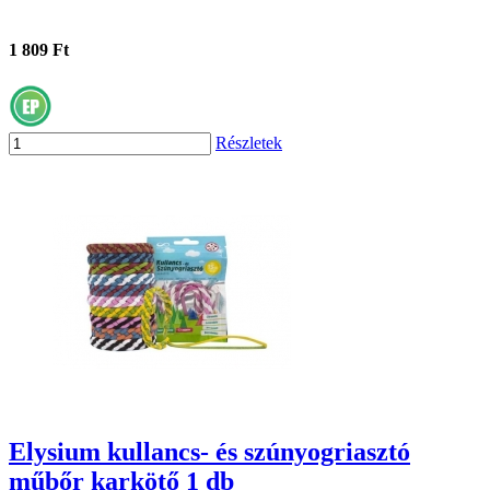
1 809 Ft
Részletek
Elysium kullancs- és szúnyogriasztó
műbőr karkötő 1 db