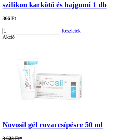
szilikon karkötő és hajgumi 1 db
366 Ft
Részletek
Akció
Novosil gél rovarcsípésre 50 ml
3 623 Ft*