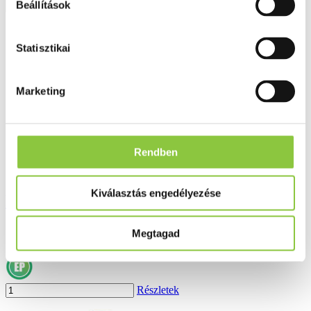
Beállítások
Részletek
Statisztikai
Marketing
Rendben
Kiválasztás engedélyezése
Pedex tetűirtó hajszesz 50 ml
1 690 Ft
Megtagad
Részletek