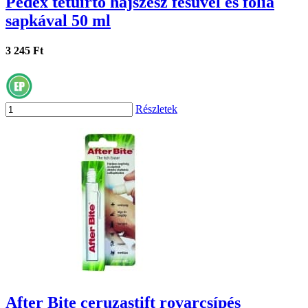
Pedex tetűirtó hajszesz fésűvel és fólia
sapkával 50 ml
3 245 Ft
Részletek
After Bite ceruzastift rovarcsípés