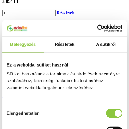
3 854 Ft
Részletek
Beleegyezés
Részletek
A sütikről
Ez a weboldal sütiket használ
Sütiket használunk a tartalmak és hirdetések személyre
szabásához, közösségi funkciók biztosításához,
valamint weboldalforgalmunk elemzéséhez.
Kullancs eltávolító kanál 3 db
1 788 Ft
Hozzájárulás
Elengedhetetlen
kiválasztása