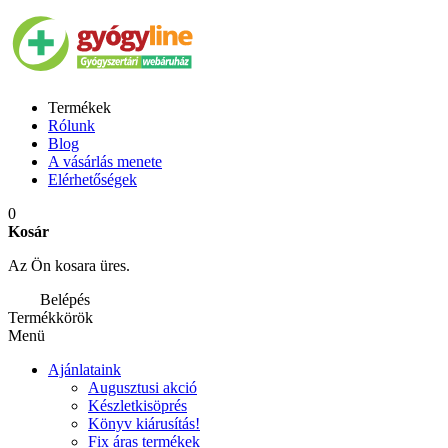
Termékek
Rólunk
Blog
A vásárlás menete
Elérhetőségek
0
Kosár
Az Ön kosara üres.
Belépés
Termékkörök
Menü
Ajánlataink
Augusztusi akció
Készletkisöprés
Könyv kiárusítás!
Fix áras termékek