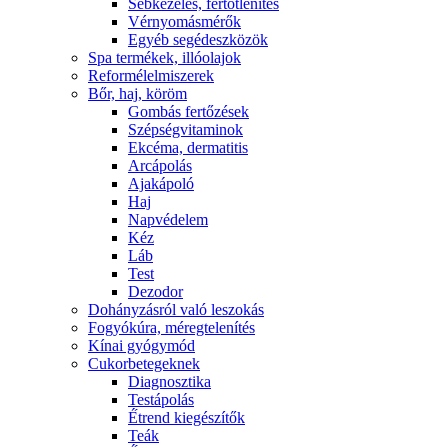
Sebkezelés, fertőtlenítés
Vérnyomásmérők
Egyéb segédeszközök
Spa termékek, illóolajok
Reformélelmiszerek
Bőr, haj, köröm
Gombás fertőzések
Szépségvitaminok
Ekcéma, dermatitis
Arcápolás
Ajakápoló
Haj
Napvédelem
Kéz
Láb
Test
Dezodor
Dohányzásról való leszokás
Fogyókúra, méregtelenítés
Kínai gyógymód
Cukorbetegeknek
Diagnosztika
Testápolás
É́trend kiegészítők
Teák