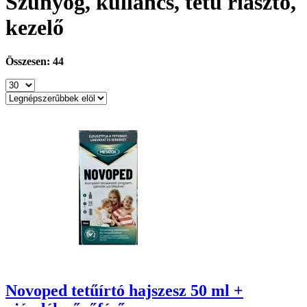
Szúnyog, kullancs, tetű riasztó,
kezelő
Összesen: 44
Novoped tetűírtó hajszesz 50 ml +