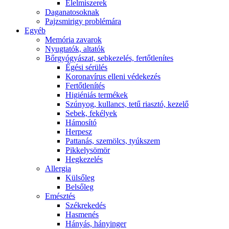
É́lelmiszerek
Daganatosoknak
Pajzsmirigy problémára
Egyéb
Memória zavarok
Nyugtatók, altatók
Bőrgyógyászat, sebkezelés, fertőtlenítes
É́gési sérülés
Koronavírus elleni védekezés
Fertőtlenítés
Higiéniás termékek
Szúnyog, kullancs, tetű riasztó, kezelő
Sebek, fekélyek
Hámosító
Herpesz
Pattanás, szemölcs, tyúkszem
Pikkelysömör
Hegkezelés
Allergia
Külsőleg
Belsőleg
Emésztés
Székrekedés
Hasmenés
Hányás, hányinger