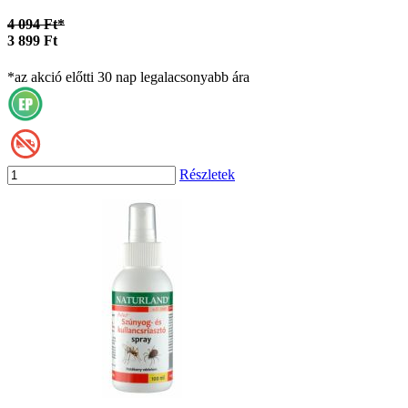
4 094 Ft*
3 899 Ft
*az akció előtti 30 nap legalacsonyabb ára
Részletek