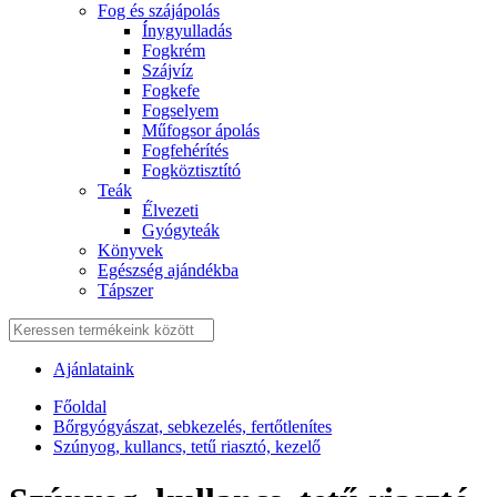
Fog és szájápolás
Í́nygyulladás
Fogkrém
Szájvíz
Fogkefe
Fogselyem
Műfogsor ápolás
Fogfehérítés
Fogköztisztító
Teák
É́lvezeti
Gyógyteák
Könyvek
Egészség ajándékba
Tápszer
Ajánlataink
Főoldal
Bőrgyógyászat, sebkezelés, fertőtlenítes
Szúnyog, kullancs, tetű riasztó, kezelő