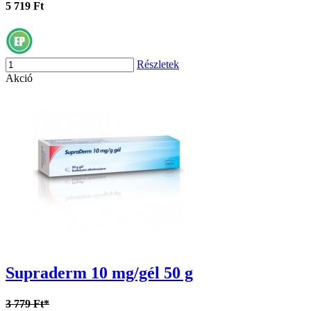
5 719 Ft
Részletek
Akció
Supraderm 10 mg/gél 50 g
3 779 Ft*