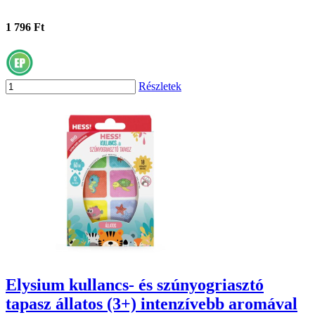
1 796 Ft
Részletek
Elysium kullancs- és szúnyogriasztó
tapasz állatos (3+) intenzívebb aromával