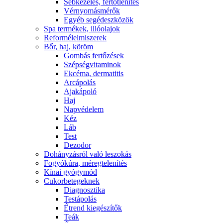
Sebkezelés, fertőtlenítés
Vérnyomásmérők
Egyéb segédeszközök
Spa termékek, illóolajok
Reformélelmiszerek
Bőr, haj, köröm
Gombás fertőzések
Szépségvitaminok
Ekcéma, dermatitis
Arcápolás
Ajakápoló
Haj
Napvédelem
Kéz
Láb
Test
Dezodor
Dohányzásról való leszokás
Fogyókúra, méregtelenítés
Kínai gyógymód
Cukorbetegeknek
Diagnosztika
Testápolás
É́trend kiegészítők
Teák