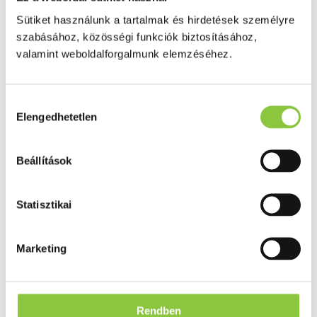
Puffadás, görcs
Probiotikum
Sütiket használunk a tartalmak és hirdetések személyre
Gyomorégés, savtúltenges
szabásához, közösségi funkciók biztosításához,
Máj és epe betegség
valamint weboldalforgalmunk elemzéséhez.
Emésztést elősegítő
Érzékszervek
Szem
Orr
Hozzájárulás
Fül
Elengedhetetlen
kiválasztása
Húgyutak
Női problémák
Betétek, tamponok
Klimax
Beállítások
Terhességi tesztek
Fogamzásgátlás, síkosítók, potencia
Fertőzések, hüvelyflóra helyreállítás
Statisztikai
Inkontinencia
Férfi problémák
Prosztata
Potencia
Marketing
Szív és érrrendszer
Aranyér
Visszér
Koleszterinszint csökkentők, omega 3
Rendben
Vérnyomás és szív gyógyszerei