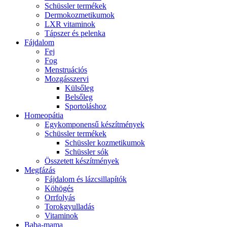
Schüssler termékek
Dermokozmetikumok
LXR vitaminok
Tápszer és pelenka
Fájdalom
Fej
Fog
Menstruációs
Mozgásszervi
Külsőleg
Belsőleg
Sportoláshoz
Homeopátia
Egykomponensű készítmények
Schüssler termékek
Schüssler kozmetikumok
Schüssler sók
Összetett készítmények
Megfázás
Fájdalom és lázcsillapítók
Köhögés
Orrfolyás
Torokgyulladás
Vitaminok
Baba-mama