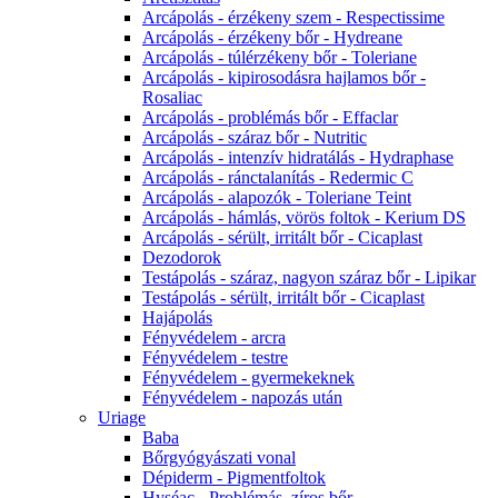
Arcápolás - érzékeny szem - Respectissime
Arcápolás - érzékeny bőr - Hydreane
Arcápolás - túlérzékeny bőr - Toleriane
Arcápolás - kipirosodásra hajlamos bőr -
Rosaliac
Arcápolás - problémás bőr - Effaclar
Arcápolás - száraz bőr - Nutritic
Arcápolás - intenzív hidratálás - Hydraphase
Arcápolás - ránctalanítás - Redermic C
Arcápolás - alapozók - Toleriane Teint
Arcápolás - hámlás, vörös foltok - Kerium DS
Arcápolás - sérült, irritált bőr - Cicaplast
Dezodorok
Testápolás - száraz, nagyon száraz bőr - Lipikar
Testápolás - sérült, irritált bőr - Cicaplast
Hajápolás
Fényvédelem - arcra
Fényvédelem - testre
Fényvédelem - gyermekeknek
Fényvédelem - napozás után
Uriage
Baba
Bőrgyógyászati vonal
Dépiderm - Pigmentfoltok
Hyséac - Problémás, zíros bőr