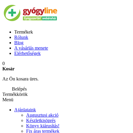
Termékek
Rólunk
Blog
A vásárlás menete
Elérhetőségek
0
Kosár
Az Ön kosara üres.
Belépés
Termékkörök
Menü
Ajánlataink
Augusztusi akció
Készletkisöprés
Könyv kiárusítás!
Fix áras termékek