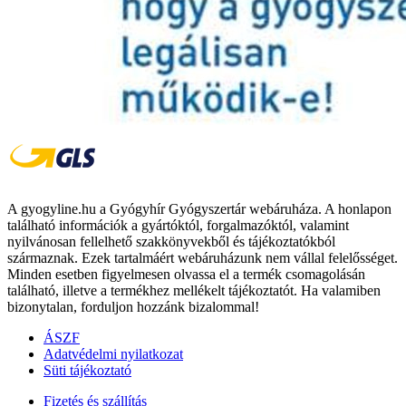
A gyogyline.hu a Gyógyhír Gyógyszertár webáruháza. A honlapon
található információk a gyártóktól, forgalmazóktól, valamint
nyilvánosan fellelhető szakkönyvekből és tájékoztatókból
származnak. Ezek tartalmáért webáruházunk nem vállal felelősséget.
Minden esetben figyelmesen olvassa el a termék csomagolásán
található, illetve a termékhez mellékelt tájékoztatót. Ha valamiben
bizonytalan, forduljon hozzánk bizalommal!
ÁSZF
Adatvédelmi nyilatkozat
Süti tájékoztató
Fizetés és szállítás