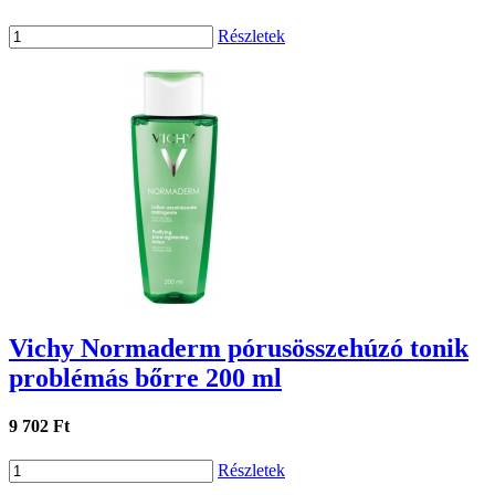
Részletek
Vichy Normaderm pórusösszehúzó tonik
problémás bőrre 200 ml
9 702 Ft
Részletek