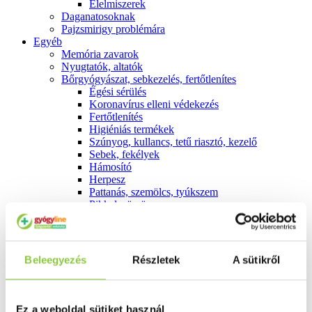
É́lelmiszerek
Daganatosoknak
Pajzsmirigy problémára
Egyéb
Memória zavarok
Nyugtatók, altatók
Bőrgyógyászat, sebkezelés, fertőtlenítes
É́gési sérülés
Koronavírus elleni védekezés
Fertőtlenítés
Higiéniás termékek
Szúnyog, kullancs, tetű riasztó, kezelő
Sebek, fekélyek
Hámosító
Herpesz
Pattanás, szemölcs, tyúkszem
Pikkelysömör
Hegkezelés
Allergia
Külsőleg
Belsőleg
Beleegyezés
Részletek
A sütikről
Emésztés
Székrekedés
Hasmenés
Hányás, hányinger
Ez a weboldal sütiket használ