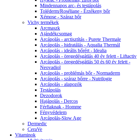
Mindennapos arc- és testápolás
Toléderm/Roséliane - Érzékeny bőr
Xémose - Száraz bőr
Vichy termékek
Arcmaszk
Ajándékcsomag
Arcápolás - arctisztítás - Purete Thermale
Arcápolás - hidratálás - Aqualia Thermál
Arcápolás - ideális bőrért - Idealia
Arcápolás - öregedésgátlás 40 év felett - Liftactiv
Arcápolás - öregedésgátlás 50 és 60 év felett -
Neovadiol
Arcápolás - problémás bőr - Normaderm
Arcápolás - száraz bőrre - Nutrilogie
Arcápolás - alapozók
Testápolás
Dezodorok
Hajápolás - Dercos
Férfiaknak - Homme
Fényvédelem
Arcápolás-Slow Age
Dermedic
CeraVe
Vitaminok