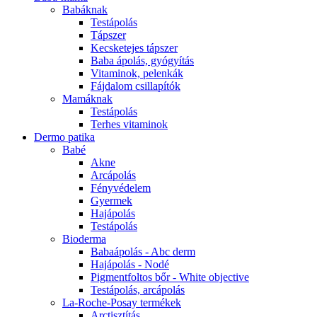
Babáknak
Testápolás
Tápszer
Kecsketejes tápszer
Baba ápolás, gyógyítás
Vitaminok, pelenkák
Fájdalom csillapítók
Mamáknak
Testápolás
Terhes vitaminok
Dermo patika
Babé
Akne
Arcápolás
Fényvédelem
Gyermek
Hajápolás
Testápolás
Bioderma
Babaápolás - Abc derm
Hajápolás - Nodé
Pigmentfoltos bőr - White objective
Testápolás, arcápolás
La-Roche-Posay termékek
Arctisztítás