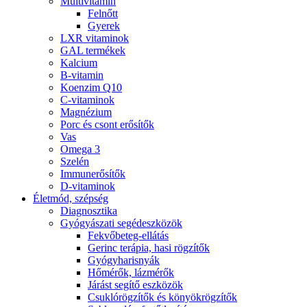
Multivitamin
Felnőtt
Gyerek
LXR vitaminok
GAL termékek
Kalcium
B-vitamin
Koenzim Q10
C-vitaminok
Magnézium
Porc és csont erősítők
Vas
Omega 3
Szelén
Immunerősítők
D-vitaminok
Életmód, szépség
Diagnosztika
Gyógyászati segédeszközök
Fekvőbeteg-ellátás
Gerinc terápia, hasi rögzítők
Gyógyharisnyák
Hőmérők, lázmérők
Járást segítő eszközök
Csuklórögzítők és könyökrögzítők