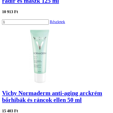
radír és maszk 125 ml
10 913 Ft
Részletek
Vichy Normaderm anti-aging arckrém
bőrhibák és ráncok ellen 50 ml
15 403 Ft