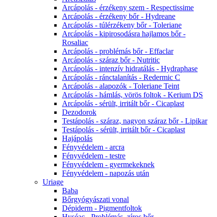
Arcápolás - érzékeny szem - Respectissime
Arcápolás - érzékeny bőr - Hydreane
Arcápolás - túlérzékeny bőr - Toleriane
Arcápolás - kipirosodásra hajlamos bőr -
Rosaliac
Arcápolás - problémás bőr - Effaclar
Arcápolás - száraz bőr - Nutritic
Arcápolás - intenzív hidratálás - Hydraphase
Arcápolás - ránctalanítás - Redermic C
Arcápolás - alapozók - Toleriane Teint
Arcápolás - hámlás, vörös foltok - Kerium DS
Arcápolás - sérült, irritált bőr - Cicaplast
Dezodorok
Testápolás - száraz, nagyon száraz bőr - Lipikar
Testápolás - sérült, irritált bőr - Cicaplast
Hajápolás
Fényvédelem - arcra
Fényvédelem - testre
Fényvédelem - gyermekeknek
Fényvédelem - napozás után
Uriage
Baba
Bőrgyógyászati vonal
Dépiderm - Pigmentfoltok
Hyséac - Problémás, zíros bőr