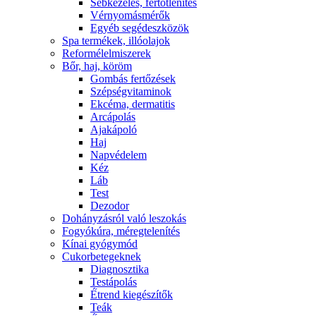
Sebkezelés, fertőtlenítés
Vérnyomásmérők
Egyéb segédeszközök
Spa termékek, illóolajok
Reformélelmiszerek
Bőr, haj, köröm
Gombás fertőzések
Szépségvitaminok
Ekcéma, dermatitis
Arcápolás
Ajakápoló
Haj
Napvédelem
Kéz
Láb
Test
Dezodor
Dohányzásról való leszokás
Fogyókúra, méregtelenítés
Kínai gyógymód
Cukorbetegeknek
Diagnosztika
Testápolás
É́trend kiegészítők
Teák