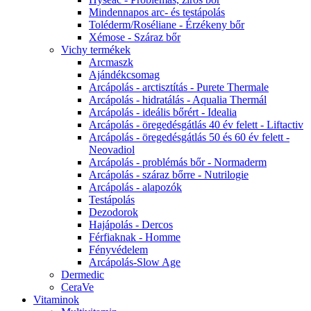
Mindennapos arc- és testápolás
Toléderm/Roséliane - Érzékeny bőr
Xémose - Száraz bőr
Vichy termékek
Arcmaszk
Ajándékcsomag
Arcápolás - arctisztítás - Purete Thermale
Arcápolás - hidratálás - Aqualia Thermál
Arcápolás - ideális bőrért - Idealia
Arcápolás - öregedésgátlás 40 év felett - Liftactiv
Arcápolás - öregedésgátlás 50 és 60 év felett -
Neovadiol
Arcápolás - problémás bőr - Normaderm
Arcápolás - száraz bőrre - Nutrilogie
Arcápolás - alapozók
Testápolás
Dezodorok
Hajápolás - Dercos
Férfiaknak - Homme
Fényvédelem
Arcápolás-Slow Age
Dermedic
CeraVe
Vitaminok