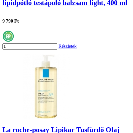
lipidpótló testápoló balzsam light, 400 ml
9 790 Ft
Részletek
La roche-posay Lipikar Tusfürdő Olaj