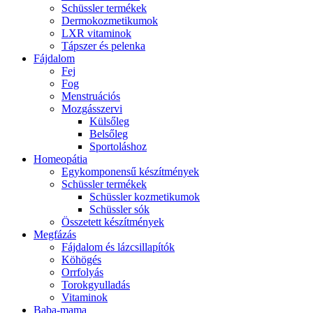
Schüssler termékek
Dermokozmetikumok
LXR vitaminok
Tápszer és pelenka
Fájdalom
Fej
Fog
Menstruációs
Mozgásszervi
Külsőleg
Belsőleg
Sportoláshoz
Homeopátia
Egykomponensű készítmények
Schüssler termékek
Schüssler kozmetikumok
Schüssler sók
Összetett készítmények
Megfázás
Fájdalom és lázcsillapítók
Köhögés
Orrfolyás
Torokgyulladás
Vitaminok
Baba-mama