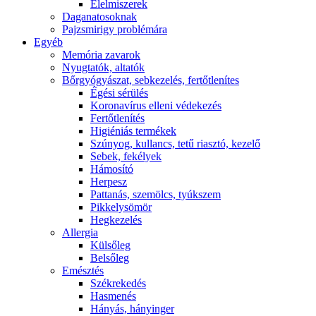
É́lelmiszerek
Daganatosoknak
Pajzsmirigy problémára
Egyéb
Memória zavarok
Nyugtatók, altatók
Bőrgyógyászat, sebkezelés, fertőtlenítes
É́gési sérülés
Koronavírus elleni védekezés
Fertőtlenítés
Higiéniás termékek
Szúnyog, kullancs, tetű riasztó, kezelő
Sebek, fekélyek
Hámosító
Herpesz
Pattanás, szemölcs, tyúkszem
Pikkelysömör
Hegkezelés
Allergia
Külsőleg
Belsőleg
Emésztés
Székrekedés
Hasmenés
Hányás, hányinger