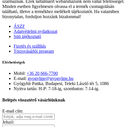
származnak. Ezek tartalmáért webáruházunk nem vállal felelősséget.
Minden esetben figyelmesen olvassa el a termék csomagolásán
található, illetve a termékhez mellékelt tájékoztatót. Ha valamiben
bizonytalan, forduljon hozzánk bizalommal!
ÁSZF
Adatvédelmi nyilatkozat
Süti tájékoztató
Fizetés és szállítás
Törzsvásárlói program
Elérhetőségek
Mobil:
+36 20 666-7700
E-mail:
gyogyline@gyogyline.hu
Gyógyhír Patika, Budapest, Teleki László tér 5, 1086
Nyitva tartás: H-P: 7-18-ig, szombaton: 7-14-ig.
Belépés visszatérő vásárlóinknak
E-mail cím:
Jelszó: