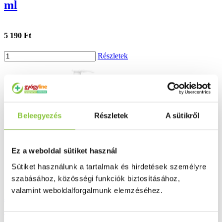
ml
5 190 Ft
Részletek
Beleegyezés
Részletek
A sütikről
Ez a weboldal sütiket használ
Sütiket használunk a tartalmak és hirdetések személyre
szabásához, közösségi funkciók biztosításához,
valamint weboldalforgalmunk elemzéséhez.
La Roche-Posay Lipikar lipidpótló
testápoló tej 400 ml