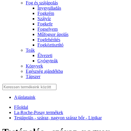
Fog és szájápolás
Í́nygyulladás
Fogkrém
Szájvíz
Fogkefe
Fogselyem
Műfogsor ápolás
Fogfehérítés
Fogköztisztító
Teák
É́lvezeti
Gyógyteák
Könyvek
Egészség ajándékba
Tápszer
Ajánlataink
Főoldal
La-Roche-Posay termékek
Testápolás - száraz, nagyon száraz bőr - Lipikar