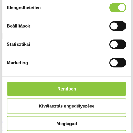
Hozzájárulás
Elengedhetetlen
kiválasztása
7 990 Ft
Beállítások
Részletek
Statisztikai
Marketing
Rendben
Kiválasztás engedélyezése
La Roche-Posay Lipikar Surgras
Megtagad
szappan, 150 g