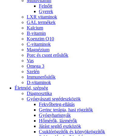
Multivitamin
Felnőtt
Gyerek
LXR vitaminok
GAL termékek
Kalcium
B-vitamin
Koenzim Q10
C-vitaminok
Magnézium
Porc és csont erősítők
Vas
Omega 3
Szelén
Immunerősítők
D-vitaminok
Életmód, szépség
Diagnosztika
Gyógyászati segédeszközök
Fekvőbeteg-ellátás
Gerinc terápia, hasi rögzítők
Gyógyharisnyák
Hőmérők, lázmérők
Járást segítő eszközök
Csuklórögzítők és könyökrögzítők