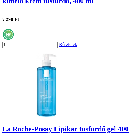
kímélő krém tusfürdő, 400 ml
7 290 Ft
Részletek
La Roche-Posay Lipikar tusfürdő gél 400