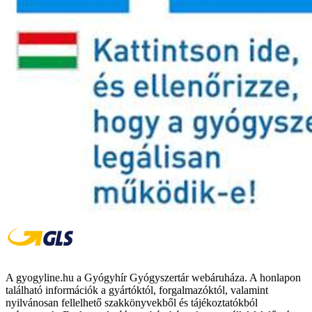
A gyogyline.hu a Gyógyhír Gyógyszertár webáruháza. A honlapon
található információk a gyártóktól, forgalmazóktól, valamint
nyilvánosan fellelhető szakkönyvekből és tájékoztatókból