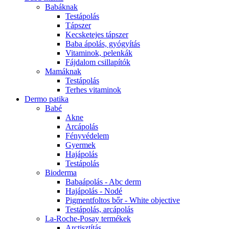
Babáknak
Testápolás
Tápszer
Kecsketejes tápszer
Baba ápolás, gyógyítás
Vitaminok, pelenkák
Fájdalom csillapítók
Mamáknak
Testápolás
Terhes vitaminok
Dermo patika
Babé
Akne
Arcápolás
Fényvédelem
Gyermek
Hajápolás
Testápolás
Bioderma
Babaápolás - Abc derm
Hajápolás - Nodé
Pigmentfoltos bőr - White objective
Testápolás, arcápolás
La-Roche-Posay termékek
Arctisztítás