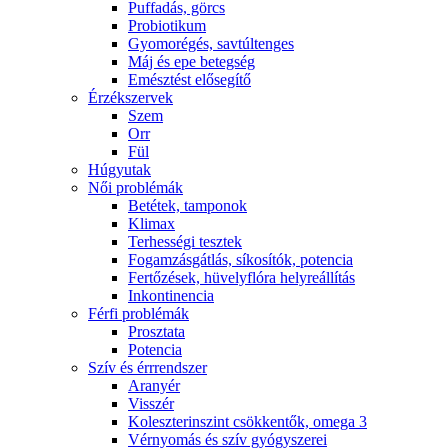
Puffadás, görcs
Probiotikum
Gyomorégés, savtúltenges
Máj és epe betegség
Emésztést elősegítő
Érzékszervek
Szem
Orr
Fül
Húgyutak
Női problémák
Betétek, tamponok
Klimax
Terhességi tesztek
Fogamzásgátlás, síkosítók, potencia
Fertőzések, hüvelyflóra helyreállítás
Inkontinencia
Férfi problémák
Prosztata
Potencia
Szív és érrrendszer
Aranyér
Visszér
Koleszterinszint csökkentők, omega 3
Vérnyomás és szív gyógyszerei