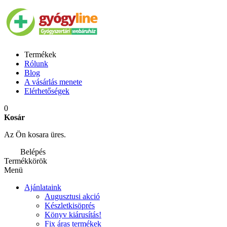
Termékek
Rólunk
Blog
A vásárlás menete
Elérhetőségek
0
Kosár
Az Ön kosara üres.
Belépés
Termékkörök
Menü
Ajánlataink
Augusztusi akció
Készletkisöprés
Könyv kiárusítás!
Fix áras termékek