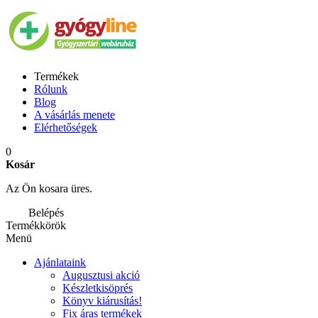
Termékek
Rólunk
Blog
A vásárlás menete
Elérhetőségek
0
Kosár
Az Ön kosara üres.
Belépés
Termékkörök
Menü
Ajánlataink
Augusztusi akció
Készletkisöprés
Könyv kiárusítás!
Fix áras termékek