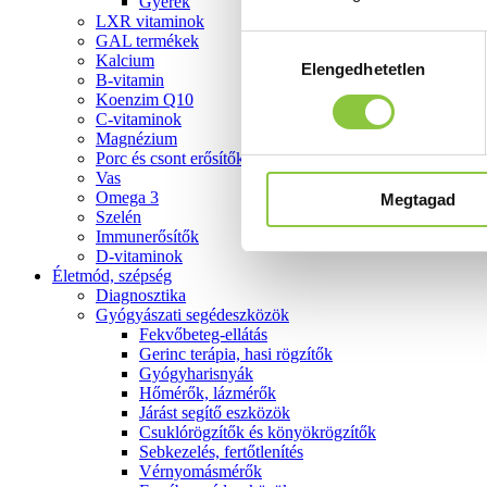
Gyerek
LXR vitaminok
GAL termékek
Hozzájárulás
Kalcium
Elengedhetetlen
kiválasztása
B-vitamin
Koenzim Q10
C-vitaminok
Magnézium
Porc és csont erősítők
Vas
Omega 3
Megtagad
Szelén
Immunerősítők
D-vitaminok
Életmód, szépség
Diagnosztika
Gyógyászati segédeszközök
Fekvőbeteg-ellátás
Gerinc terápia, hasi rögzítők
Gyógyharisnyák
Hőmérők, lázmérők
Járást segítő eszközök
Csuklórögzítők és könyökrögzítők
Sebkezelés, fertőtlenítés
Vérnyomásmérők