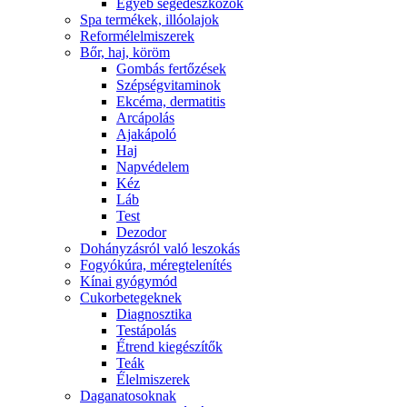
Egyéb segédeszközök
Spa termékek, illóolajok
Reformélelmiszerek
Bőr, haj, köröm
Gombás fertőzések
Szépségvitaminok
Ekcéma, dermatitis
Arcápolás
Ajakápoló
Haj
Napvédelem
Kéz
Láb
Test
Dezodor
Dohányzásról való leszokás
Fogyókúra, méregtelenítés
Kínai gyógymód
Cukorbetegeknek
Diagnosztika
Testápolás
É́trend kiegészítők
Teák
É́lelmiszerek
Daganatosoknak