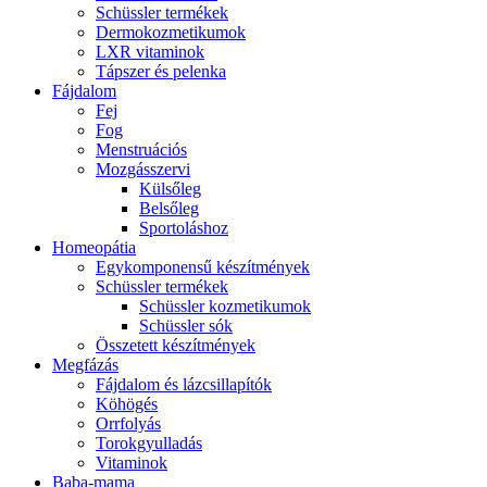
Schüssler termékek
Dermokozmetikumok
LXR vitaminok
Tápszer és pelenka
Fájdalom
Fej
Fog
Menstruációs
Mozgásszervi
Külsőleg
Belsőleg
Sportoláshoz
Homeopátia
Egykomponensű készítmények
Schüssler termékek
Schüssler kozmetikumok
Schüssler sók
Összetett készítmények
Megfázás
Fájdalom és lázcsillapítók
Köhögés
Orrfolyás
Torokgyulladás
Vitaminok
Baba-mama