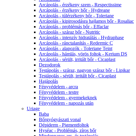
Arcápolás - érzékeny szem - Respectissime
Arcápolás - érzékeny bőr - Hydreane
Arcápolás - túlérzékeny bőr - Toleriane
Arcápolás - kipirosodásra hajlamos bőr - Rosaliac
Arcápolás - problémás bőr - Effaclar
Arcápolás - száraz bőr - Nutritic
Arcápolás - intenzív hidratálás - Hydraphase
Arcápolás - ránctalanítás - Redermic C
Arcápolás - alapozók - Toleriane Teint
Arcápolás - hámlás, vörös foltok - Kerium DS
Arcápolás - sérült, irritált bőr - Cicaplast
Dezodorok
Testápolás - száraz, nagyon száraz bőr - Lipikar
Testápolás - sérült, irritált bőr - Cicaplast
Hajápolás
Fényvédelem - arcra
Fényvédelem - testre
Fényvédelem - gyermekeknek
Fényvédelem - napozás után
Uriage
Baba
Bőrgyógyászati vonal
Dépiderm - Pigmentfoltok
Hyséac - Problémás, zíros bőr
Mindennapos arc- és testápolás