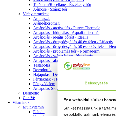
Toléderm/Roséliane - Érzékeny bőr
Xémose - Száraz bőr
Vichy termékek
Arcmaszk
Ajándékcsomag
Arcápolás - arctisztítás - Purete Thermale
Arcápolás - hidratálás - Aqualia Thermál
Arcápolás - ideális bőrért - Idealia
Arcápolás - öregedésgátlás 40 év felett - Liftactiv
Arcápolás - öregedésgátlás 50 és 60 év felett - Ne
Arcápolás - problémás bőr - Normaderm
Arcápolás - száraz bőrre - Nutrilogie
Arcápolás - alapozók
Testápolás
Dezodorok
Hajápolás - Dercos
Férfiaknak - Homme
Beleegyezés
Fényvédelem
Arcápolás-Slow Age
Dermedic
CeraVe
Ez a weboldal sütiket haszn
Vitaminok
Multivitamin
Sütiket használunk a tartal
Felnőtt
weboldalforgalmunk elemzé