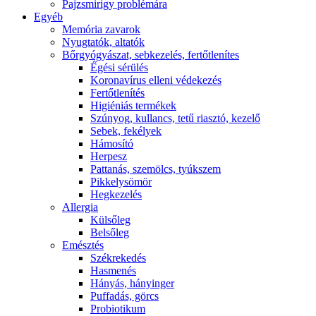
Pajzsmirigy problémára
Egyéb
Memória zavarok
Nyugtatók, altatók
Bőrgyógyászat, sebkezelés, fertőtlenítes
É́gési sérülés
Koronavírus elleni védekezés
Fertőtlenítés
Higiéniás termékek
Szúnyog, kullancs, tetű riasztó, kezelő
Sebek, fekélyek
Hámosító
Herpesz
Pattanás, szemölcs, tyúkszem
Pikkelysömör
Hegkezelés
Allergia
Külsőleg
Belsőleg
Emésztés
Székrekedés
Hasmenés
Hányás, hányinger
Puffadás, görcs
Probiotikum