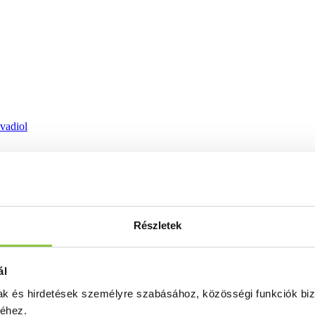
ovadiol
Részletek
ál
mak és hirdetések személyre szabásához, közösségi funkciók biz
séhez.