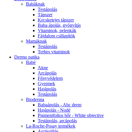
Babáknak
Testápolás
Tápszer
Kecsketejes tápszer
Baba ápolás, gyógyítás
Vitaminok, pelenkák
Fájdalom csillapítók
Mamáknak
Testápolás
Terhes vitaminok
Dermo patika
Babé
Akne
Arcápolás
Fényvédelem
Gyermek
Hajápolás
Testápolás
Bioderma
Babaápolás - Abc derm
Hajápolás - Nodé
Pigmentfoltos bőr - White objective
Testápolás, arcápolás
La-Roche-Posay termékek
Arctisztítás