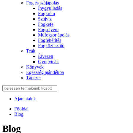
Fog és szájápolás
Í́nygyulladás
Fogkrém
Szájvíz
Fogkefe
Fogselyem
Műfogsor ápolás
Fogfehérítés
Fogköztisztító
Teák
É́lvezeti
Gyógyteák
Könyvek
Egészség ajándékba
Tápszer
Ajánlataink
Főoldal
Blog
Blog