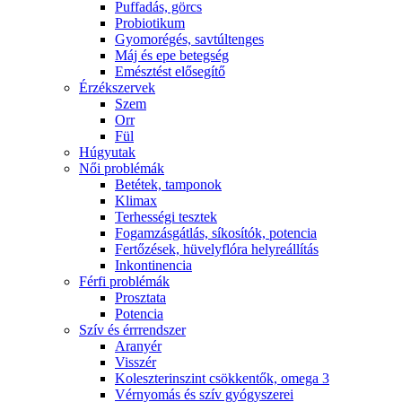
Puffadás, görcs
Probiotikum
Gyomorégés, savtúltenges
Máj és epe betegség
Emésztést elősegítő
Érzékszervek
Szem
Orr
Fül
Húgyutak
Női problémák
Betétek, tamponok
Klimax
Terhességi tesztek
Fogamzásgátlás, síkosítók, potencia
Fertőzések, hüvelyflóra helyreállítás
Inkontinencia
Férfi problémák
Prosztata
Potencia
Szív és érrrendszer
Aranyér
Visszér
Koleszterinszint csökkentők, omega 3
Vérnyomás és szív gyógyszerei