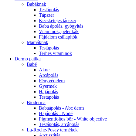
Babáknak
Testápolás
Tápszer
Kecsketejes tápszer
Baba ápolás, gyógyítás
Vitaminok, pelenkák
Fájdalom csillapítók
Mamáknak
Testápolás
Terhes vitaminok
Dermo patika
Babé
Akne
Arcápolás
Fényvédelem
Gyermek
Hajápolás
Testápolás
Bioderma
Babaápolás - Abc derm
Hajápolás - Nodé
Pigmentfoltos bőr - White objective
Testápolás, arcápolás
La-Roche-Posay termékek
Arctisztítás