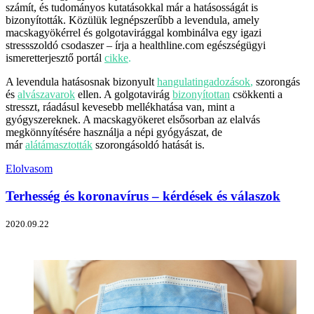
számít, és tudományos kutatásokkal már a hatásosságát is
bizonyították. Közülük legnépszerűbb a levendula, amely
macskagyökérrel és golgotavirággal kombinálva egy igazi
stressszoldó csodaszer – írja a healthline.com egészségügyi
ismeretterjesztő portál
cikke
.
A levendula hatásosnak bizonyult
hangulatingadozások
,
szorongás
és
alvászavarok
ellen. A golgotavirág
bizonyítottan
csökkenti a
stresszt, ráadásul kevesebb mellékhatása van, mint a
gyógyszereknek. A macskagyökeret elsősorban az elalvás
megkönnyítésére használja a népi gyógyászat, de
már
alátámasztották
szorongásoldó hatását is.
Elolvasom
Terhesség és koronavírus – kérdések és válaszok
2020.09.22