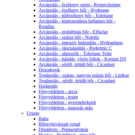
Arcápolás - érzékeny szem - Respectissime
Arcápolás - érzékeny bőr - Hydreane
Arcápolás - túlérzékeny bőr - Toleriane
Arcápolás - kipirosodásra hajlamos bőr -
Rosaliac
Arcápolás - problémás bőr - Effaclar
Arcápolás - száraz bőr - Nutritic
Arcápolás - intenzív hidratálás - Hydraphase
Arcápolás - ránctalanítás - Redermic C
Arcápolás - alapozók - Toleriane Teint
Arcápolás - hámlás, vörös foltok - Kerium DS
Arcápolás - sérült, irritált bőr - Cicaplast
Dezodorok
Testápolás - száraz, nagyon száraz bőr - Lipikar
Testápolás - sérült, irritált bőr - Cicaplast
Hajápolás
Fényvédelem - arcra
Fényvédelem - testre
Fényvédelem - gyermekeknek
Fényvédelem - napozás után
Uriage
Baba
Bőrgyógyászati vonal
Dépiderm - Pigmentfoltok
Hyséac - Problémás, zíros bőr