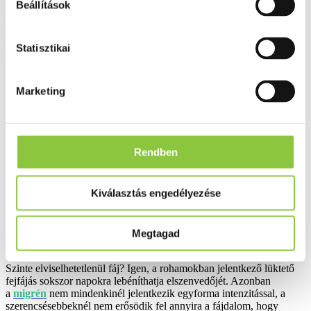
Elolvasom
Beállítások
Migrénes fejfájás okai és tünetei
Statisztikai
2020.11.24
Marketing
Rendben
Kiválasztás engedélyezése
Megtagad
Szinte elviselhetetlenül fáj? Igen, a rohamokban jelentkező lüktető
fejfájás sokszor napokra lebéníthatja elszenvedőjét. Azonban
a
migrén
nem mindenkinél jelentkezik egyforma intenzitással, a
szerencsésebbeknél nem erősödik fel annyira a fájdalom, hogy