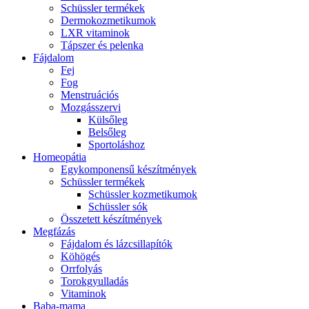
Schüssler termékek
Dermokozmetikumok
LXR vitaminok
Tápszer és pelenka
Fájdalom
Fej
Fog
Menstruációs
Mozgásszervi
Külsőleg
Belsőleg
Sportoláshoz
Homeopátia
Egykomponensű készítmények
Schüssler termékek
Schüssler kozmetikumok
Schüssler sók
Összetett készítmények
Megfázás
Fájdalom és lázcsillapítók
Köhögés
Orrfolyás
Torokgyulladás
Vitaminok
Baba-mama