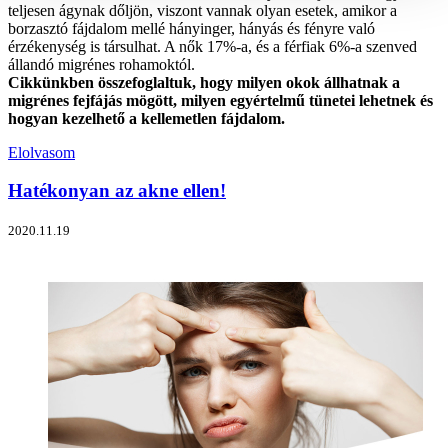
teljesen ágynak dőljön, viszont vannak olyan esetek, amikor a
borzasztó fájdalom mellé hányinger, hányás és fényre való
érzékenység is társulhat. A nők 17%-a, és a férfiak 6%-a szenved
állandó migrénes rohamoktól.
Cikkünkben összefoglaltuk, hogy milyen okok állhatnak a
migrénes fejfájás mögött, milyen egyértelmű tünetei lehetnek és
hogyan kezelhető a kellemetlen fájdalom.
Elolvasom
Hatékonyan az akne ellen!
2020.11.19