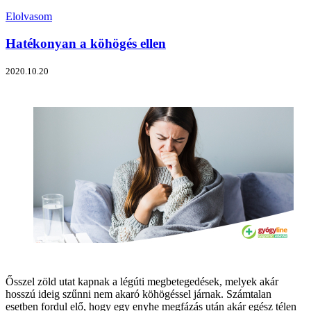
Elolvasom
Hatékonyan a köhögés ellen
2020.10.20
Ősszel zöld utat kapnak a légúti megbetegedések, melyek akár
hosszú ideig szűnni nem akaró köhögéssel járnak. Számtalan
esetben fordul elő, hogy egy enyhe megfázás után akár egész télen