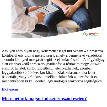
Amilyen apró olyan nagy kellemetlenséget tud okozni – a prosztata
körülbelül egy diónyi méretű szerv, amely a benne lévő váladékkal
az ondó könnyed mozgását segíti az ejakuláció során. A húgyhólyag
alatt elhelyezkedő apró szerv gyulladása a férfiak mintegy 20%-át
érinti. A tünetek kortól függetlenül jelentkezhetnek, azonban
leggyakoribb 30-50 éves kor között. Kialakulásának oka lehet
bakteriális, vagy krónikus – mielőtt nekilátnánk a kezelésnek ezt
mindenképpen ki kell deríteni egy urológus szakorvos segítségével.
Elolvasom
Mit tehetünk magas koleszterinszint esetén?