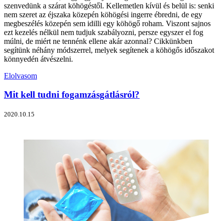
szenvedünk a szárat köhögéstől. Kellemetlen kívül és belül is: senki
nem szeret az éjszaka közepén köhögési ingerre ébredni, de egy
megbeszélés közepén sem idilli egy köhögő roham. Viszont sajnos
ezt kezelés nélkül nem tudjuk szabályozni, persze egyszer el fog
múlni, de miért ne tennénk ellene akár azonnal? Cikkünkben
segítünk néhány módszerrel, melyek segítenek a köhögős időszakot
könnyedén átvészelni.
Elolvasom
Mit kell tudni fogamzásgátlásról?
2020.10.15