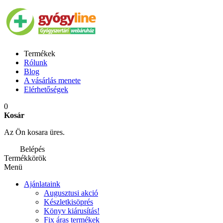
Termékek
Rólunk
Blog
A vásárlás menete
Elérhetőségek
0
Kosár
Az Ön kosara üres.
Belépés
Termékkörök
Menü
Ajánlataink
Augusztusi akció
Készletkisöprés
Könyv kiárusítás!
Fix áras termékek