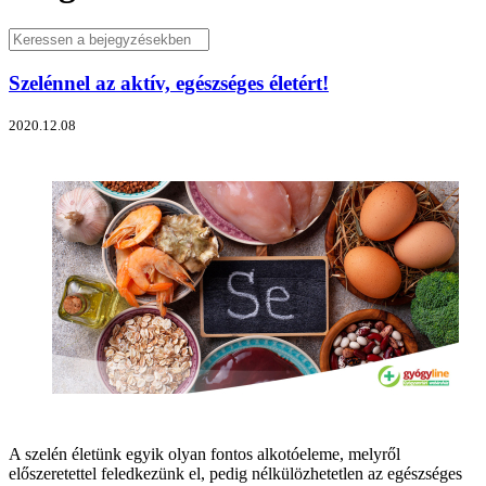
Szelénnel az aktív, egészséges életért!
2020.12.08
A szelén életünk egyik olyan fontos alkotóeleme, melyről
előszeretettel feledkezünk el, pedig nélkülözhetetlen az egészséges