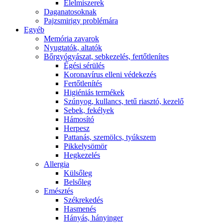
É́lelmiszerek
Daganatosoknak
Pajzsmirigy problémára
Egyéb
Memória zavarok
Nyugtatók, altatók
Bőrgyógyászat, sebkezelés, fertőtlenítes
É́gési sérülés
Koronavírus elleni védekezés
Fertőtlenítés
Higiéniás termékek
Szúnyog, kullancs, tetű riasztó, kezelő
Sebek, fekélyek
Hámosító
Herpesz
Pattanás, szemölcs, tyúkszem
Pikkelysömör
Hegkezelés
Allergia
Külsőleg
Belsőleg
Emésztés
Székrekedés
Hasmenés
Hányás, hányinger