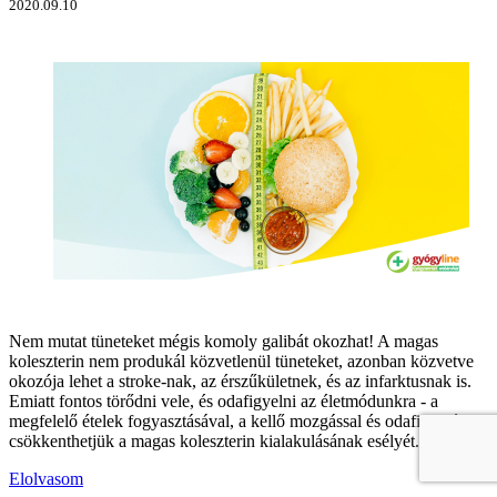
2020.09.10
Nem mutat tüneteket mégis komoly galibát okozhat! A magas
koleszterin nem produkál közvetlenül tüneteket, azonban közvetve
okozója lehet a stroke-nak, az érszűkületnek, és az infarktusnak is.
Emiatt fontos törődni vele, és odafigyelni az életmódunkra - a
megfelelő ételek fogyasztásával, a kellő mozgással és odafigyeléssel
csökkenthetjük a magas koleszterin kialakulásának esélyét.
Elolvasom