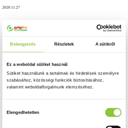
2020.11.27
Beleegyezés
Részletek
A sütikről
Ez a weboldal sütiket használ
Sütiket használunk a tartalmak és hirdetések személyre
szabásához, közösségi funkciók biztosításához,
valamint weboldalforgalmunk elemzéséhez.
Ha nő, anya, feleség vagy, akkor neked is rengeteg a tennivalód. Ha
nem adsz lehetőséget magadnak a regenerálódásra, könnyen
megtörténhet, hogy – érzelmileg és fizikálisan is – kiégsz. Ahhoz,
Hozzájárulás
hogy ezt megelőzd, nem kell mást tenned, csak figyelj szervezeted
Elengedhetetlen
kiválasztása
jelzéseire. Hogy pontosan milyen jelzések ezek? Elmondjuk, olvass
tovább!