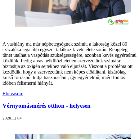
A vashiány ma már népbetegségnek számít, a lakosság közel 80
százaléka legalább egyszer találkozik vele élete során. Rengeteg
tünet utalhat a vaspótlás szükségességére, azonban kevés egyértelmű
közülük. Pedig a vas nélkülözhetetlen szervezetünk számára:
biztosítja az oxigén sejtekhez való eljutását. Viszont a probléma ott
kezdődik, hogy a szervezetünk nem képes előállítani, kizárólag
külső forrásból tudja hasznosítani, így egyértelmű, miért fontos
időben felismerni hiányát.
Elolvasom
Vérnyomásmérés otthon - helyesen
2020.12.04