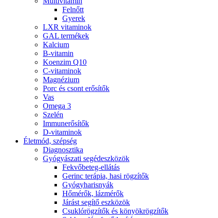
Multivitamin
Felnőtt
Gyerek
LXR vitaminok
GAL termékek
Kalcium
B-vitamin
Koenzim Q10
C-vitaminok
Magnézium
Porc és csont erősítők
Vas
Omega 3
Szelén
Immunerősítők
D-vitaminok
Életmód, szépség
Diagnosztika
Gyógyászati segédeszközök
Fekvőbeteg-ellátás
Gerinc terápia, hasi rögzítők
Gyógyharisnyák
Hőmérők, lázmérők
Járást segítő eszközök
Csuklórögzítők és könyökrögzítők