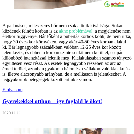
A pattanásos, mitesszeres bőr nem csak a tinik kiváltsága. Sokan
küzdenek felnőtt korban is az
akné problémával
, a megjelenése nem
életkor függvénye. Bár főként a pubertás korhoz kötik, de nem ritka,
hogy 30 éves kor környékén, vagy akár 40-50 éves korban alakul
ki. Bár legnagyobb százalékban valóban 12-25 éves kor között
jelentkezik, és ebben a korban szinte senkit nem kerül el, csupán
különböző intenzitással jelenik meg. Kialakulásában számos tényező
együttesen vesz részt. Az esetek legnagyobb részében az arc az
érnett terület, azonban gyakori a háton és a vállakon való kialakulás
is, illetve alacsonyabb arányban, de a mellkason is jelentkezhet. A
leggyakoribb betegségek között tartjuk számon.
Elolvasom
Gyerekekkel otthon – így foglald le őket!
2020.11.11