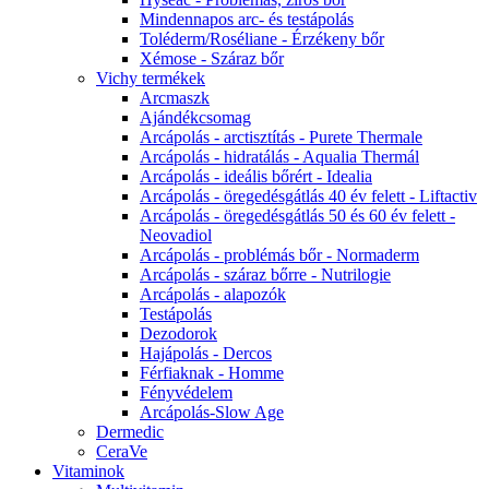
Mindennapos arc- és testápolás
Toléderm/Roséliane - Érzékeny bőr
Xémose - Száraz bőr
Vichy termékek
Arcmaszk
Ajándékcsomag
Arcápolás - arctisztítás - Purete Thermale
Arcápolás - hidratálás - Aqualia Thermál
Arcápolás - ideális bőrért - Idealia
Arcápolás - öregedésgátlás 40 év felett - Liftactiv
Arcápolás - öregedésgátlás 50 és 60 év felett -
Neovadiol
Arcápolás - problémás bőr - Normaderm
Arcápolás - száraz bőrre - Nutrilogie
Arcápolás - alapozók
Testápolás
Dezodorok
Hajápolás - Dercos
Férfiaknak - Homme
Fényvédelem
Arcápolás-Slow Age
Dermedic
CeraVe
Vitaminok