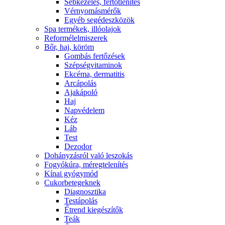
Sebkezelés, fertőtlenítés
Vérnyomásmérők
Egyéb segédeszközök
Spa termékek, illóolajok
Reformélelmiszerek
Bőr, haj, köröm
Gombás fertőzések
Szépségvitaminok
Ekcéma, dermatitis
Arcápolás
Ajakápoló
Haj
Napvédelem
Kéz
Láb
Test
Dezodor
Dohányzásról való leszokás
Fogyókúra, méregtelenítés
Kínai gyógymód
Cukorbetegeknek
Diagnosztika
Testápolás
É́trend kiegészítők
Teák