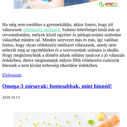
Ha még nem esedékes a gyermekáldás, akkor fontos, hogy jól
válasszunk
védekezési módszert.
Számos lehetőséget kínál már az
orvostudomány, melyek közül egyénre és párkapcsolatra szabottan
választhat minden nő. Minden szervezet más és más, így valóban
fontos, hogy olyan védekezési módszert válasszunk, amely nem
nehezíti meg az együttléteket és a szervezetünk számára is ideális.
Hogy megkönnyítsük a döntést adunk néhány tanácsot a jó választás
érdekében, illetve megmutatjuk milyen főbb védekezési eszközök
léteznek a nem kívánt terhesség elkerülése érdekében.
Elolvasom
Omega-3 zsírsavak: fontosabbak, mint hinnéd!
2020.10.13