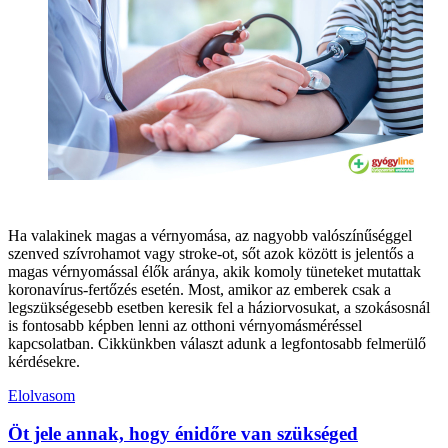
Ha valakinek magas a vérnyomása, az nagyobb valószínűséggel
szenved szívrohamot vagy stroke-ot, sőt azok között is jelentős a
magas vérnyomással élők aránya, akik komoly tüneteket mutattak
koronavírus-fertőzés esetén. Most, amikor az emberek csak a
legszükségesebb esetben keresik fel a háziorvosukat, a szokásosnál
is fontosabb képben lenni az otthoni vérnyomásméréssel
kapcsolatban. Cikkünkben választ adunk a legfontosabb felmerülő
kérdésekre.
Elolvasom
Öt jele annak, hogy énidőre van szükséged