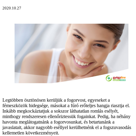
2020.10.27
Legtöbben ösztönösen kerüljük a fogorvost, egyeseket a
fémeszközök hidegsége, másokat a fúró erőteljes hangja riasztja el.
Inkább megkockáztatjuk a sokszor láthatatlan romlás esélyét,
minthogy rendszeresen ellenőriztessük fogainkat. Pedig, ha néhány
havonta meglátogatnánk a fogorvosunkat, és betartanánk a
javaslatait, akkor nagyobb eséllyel kerülhetnénk el a fogszuvasodás
kellemetlen következményeit.