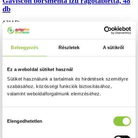
Gaviscon borsmenta ízű rágótabletta, 48
db
4 314 Ft
Beleegyezés
Részletek
A sütikről
Részletek
Ez a weboldal sütiket használ
Sütiket használunk a tartalmak és hirdetések személyre
szabásához, közösségi funkciók biztosításához,
valamint weboldalforgalmunk elemzéséhez.
Hozzájárulás
Elengedhetetlen
kiválasztása