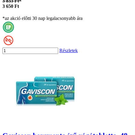
3 833 Ft*
3 650 Ft
*az akció előtti 30 nap legalacsonyabb ára
Részletek