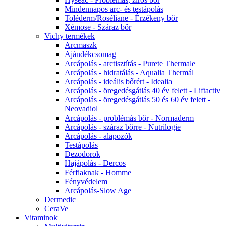
Mindennapos arc- és testápolás
Toléderm/Roséliane - Érzékeny bőr
Xémose - Száraz bőr
Vichy termékek
Arcmaszk
Ajándékcsomag
Arcápolás - arctisztítás - Purete Thermale
Arcápolás - hidratálás - Aqualia Thermál
Arcápolás - ideális bőrért - Idealia
Arcápolás - öregedésgátlás 40 év felett - Liftactiv
Arcápolás - öregedésgátlás 50 és 60 év felett -
Neovadiol
Arcápolás - problémás bőr - Normaderm
Arcápolás - száraz bőrre - Nutrilogie
Arcápolás - alapozók
Testápolás
Dezodorok
Hajápolás - Dercos
Férfiaknak - Homme
Fényvédelem
Arcápolás-Slow Age
Dermedic
CeraVe
Vitaminok