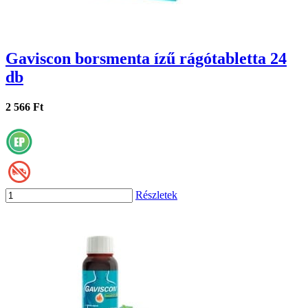
Gaviscon borsmenta ízű rágótabletta 24
db
2 566 Ft
Részletek