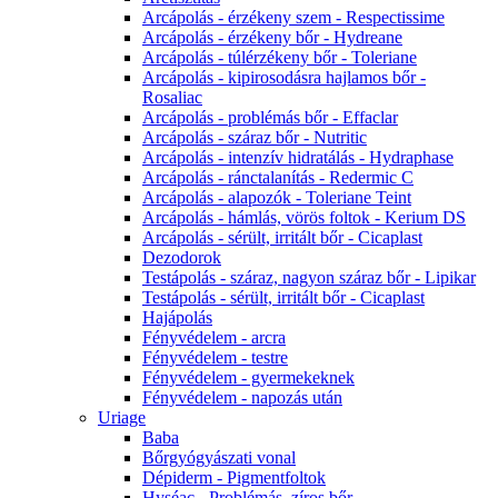
Arcápolás - érzékeny szem - Respectissime
Arcápolás - érzékeny bőr - Hydreane
Arcápolás - túlérzékeny bőr - Toleriane
Arcápolás - kipirosodásra hajlamos bőr -
Rosaliac
Arcápolás - problémás bőr - Effaclar
Arcápolás - száraz bőr - Nutritic
Arcápolás - intenzív hidratálás - Hydraphase
Arcápolás - ránctalanítás - Redermic C
Arcápolás - alapozók - Toleriane Teint
Arcápolás - hámlás, vörös foltok - Kerium DS
Arcápolás - sérült, irritált bőr - Cicaplast
Dezodorok
Testápolás - száraz, nagyon száraz bőr - Lipikar
Testápolás - sérült, irritált bőr - Cicaplast
Hajápolás
Fényvédelem - arcra
Fényvédelem - testre
Fényvédelem - gyermekeknek
Fényvédelem - napozás után
Uriage
Baba
Bőrgyógyászati vonal
Dépiderm - Pigmentfoltok
Hyséac - Problémás, zíros bőr