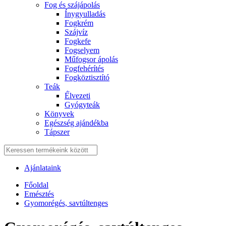
Fog és szájápolás
Í́nygyulladás
Fogkrém
Szájvíz
Fogkefe
Fogselyem
Műfogsor ápolás
Fogfehérítés
Fogköztisztító
Teák
É́lvezeti
Gyógyteák
Könyvek
Egészség ajándékba
Tápszer
Ajánlataink
Főoldal
Emésztés
Gyomorégés, savtúltenges