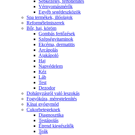
Sebkezelés, fertőtlenítés
Vérnyomásmérők
Egyéb segédeszközök
Spa termékek, illóolajok
Reformélelmiszerek
Bőr, haj, köröm
Gombás fertőzések
Szépségvitaminok
Ekcéma, dermatitis
Arcápolás
Ajakápoló
Haj
Napvédelem
Kéz
Láb
Test
Dezodor
Dohányzásról való leszokás
Fogyókúra, méregtelenítés
Kínai gyógymód
Cukorbetegeknek
Diagnosztika
Testápolás
É́trend kiegészítők
Teák