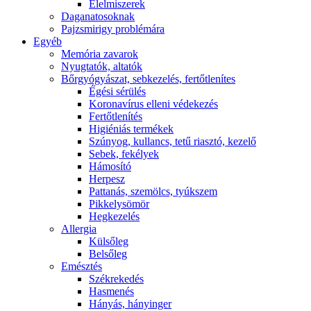
É́lelmiszerek
Daganatosoknak
Pajzsmirigy problémára
Egyéb
Memória zavarok
Nyugtatók, altatók
Bőrgyógyászat, sebkezelés, fertőtlenítes
É́gési sérülés
Koronavírus elleni védekezés
Fertőtlenítés
Higiéniás termékek
Szúnyog, kullancs, tetű riasztó, kezelő
Sebek, fekélyek
Hámosító
Herpesz
Pattanás, szemölcs, tyúkszem
Pikkelysömör
Hegkezelés
Allergia
Külsőleg
Belsőleg
Emésztés
Székrekedés
Hasmenés
Hányás, hányinger