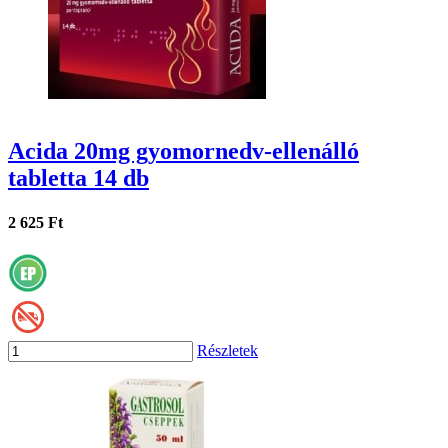
Acida 20mg gyomornedv-ellenálló
tabletta 14 db
2 625 Ft
Részletek