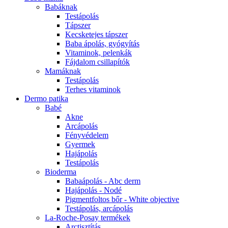
Babáknak
Testápolás
Tápszer
Kecsketejes tápszer
Baba ápolás, gyógyítás
Vitaminok, pelenkák
Fájdalom csillapítók
Mamáknak
Testápolás
Terhes vitaminok
Dermo patika
Babé
Akne
Arcápolás
Fényvédelem
Gyermek
Hajápolás
Testápolás
Bioderma
Babaápolás - Abc derm
Hajápolás - Nodé
Pigmentfoltos bőr - White objective
Testápolás, arcápolás
La-Roche-Posay termékek
Arctisztítás