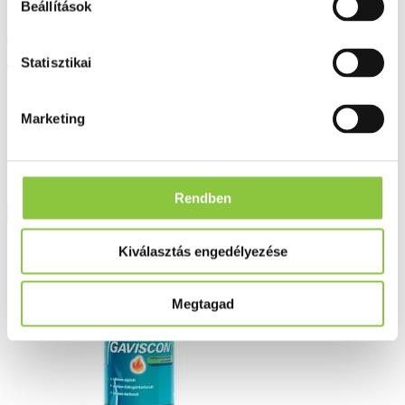
Beállítások
Nolpaza control 20 mg gyomornedv-
ellenálló tabletta 14 db
Statisztikai
2 185 Ft
Marketing
Rendben
Részletek
Kiválasztás engedélyezése
Megtagad