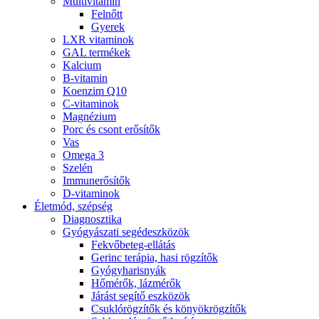
Multivitamin
Felnőtt
Gyerek
LXR vitaminok
GAL termékek
Kalcium
B-vitamin
Koenzim Q10
C-vitaminok
Magnézium
Porc és csont erősítők
Vas
Omega 3
Szelén
Immunerősítők
D-vitaminok
Életmód, szépség
Diagnosztika
Gyógyászati segédeszközök
Fekvőbeteg-ellátás
Gerinc terápia, hasi rögzítők
Gyógyharisnyák
Hőmérők, lázmérők
Járást segítő eszközök
Csuklórögzítők és könyökrögzítők