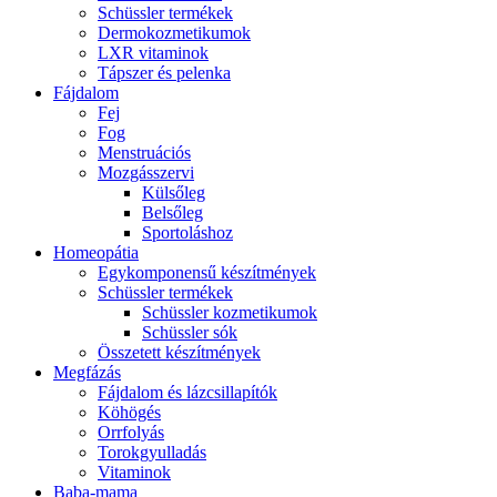
Schüssler termékek
Dermokozmetikumok
LXR vitaminok
Tápszer és pelenka
Fájdalom
Fej
Fog
Menstruációs
Mozgásszervi
Külsőleg
Belsőleg
Sportoláshoz
Homeopátia
Egykomponensű készítmények
Schüssler termékek
Schüssler kozmetikumok
Schüssler sók
Összetett készítmények
Megfázás
Fájdalom és lázcsillapítók
Köhögés
Orrfolyás
Torokgyulladás
Vitaminok
Baba-mama