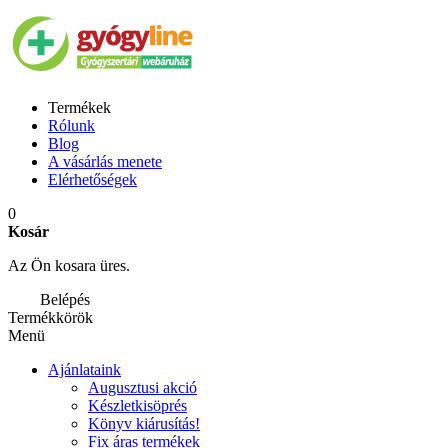
Termékek
Rólunk
Blog
A vásárlás menete
Elérhetőségek
0
Kosár
Az Ön kosara üres.
Belépés
Termékkörök
Menü
Ajánlataink
Augusztusi akció
Készletkisöprés
Könyv kiárusítás!
Fix áras termékek