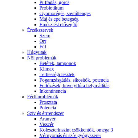
Puffadás, görcs
Probiotikum
Gyomorégés, savtúltenges
Máj és epe betegség
Emésztést elősegítő
Érzékszervek
Szem
Orr
Fül
Húgyutak
Női problémák
Betétek, tamponok
Klimax
Terhességi tesztek
Fogamzásgátlás, síkosítók, potencia
Fertőzések, hüvelyflóra helyreállítás
Inkontinencia
Férfi problémák
Prosztata
Potencia
Szív és érrrendszer
Aranyér
Visszér
Koleszterinszint csökkentők, omega 3
Vérnyomás és szív gyógyszerei