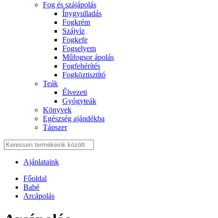
Fog és szájápolás
Í́nygyulladás
Fogkrém
Szájvíz
Fogkefe
Fogselyem
Műfogsor ápolás
Fogfehérítés
Fogköztisztító
Teák
É́lvezeti
Gyógyteák
Könyvek
Egészség ajándékba
Tápszer
Ajánlataink
Főoldal
Babé
Arcápolás