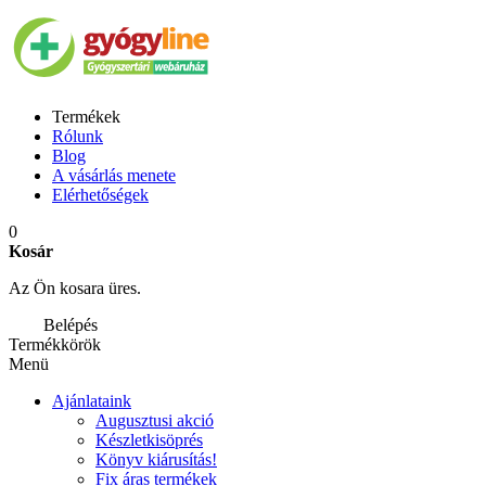
Termékek
Rólunk
Blog
A vásárlás menete
Elérhetőségek
0
Kosár
Az Ön kosara üres.
Belépés
Termékkörök
Menü
Ajánlataink
Augusztusi akció
Készletkisöprés
Könyv kiárusítás!
Fix áras termékek