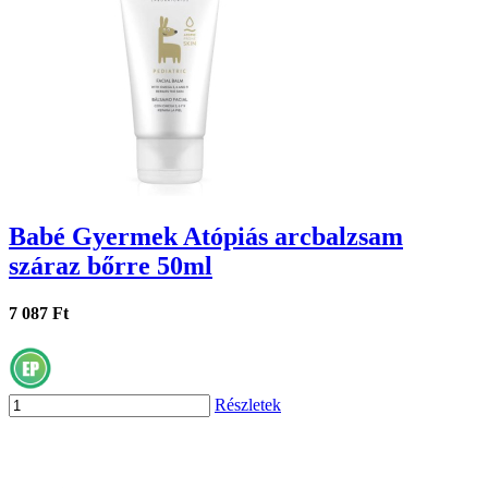
Babé Gyermek Atópiás arcbalzsam
száraz bőrre 50ml
7 087 Ft
Részletek