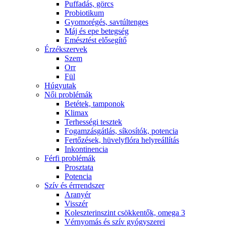
Puffadás, görcs
Probiotikum
Gyomorégés, savtúltenges
Máj és epe betegség
Emésztést elősegítő
Érzékszervek
Szem
Orr
Fül
Húgyutak
Női problémák
Betétek, tamponok
Klimax
Terhességi tesztek
Fogamzásgátlás, síkosítók, potencia
Fertőzések, hüvelyflóra helyreállítás
Inkontinencia
Férfi problémák
Prosztata
Potencia
Szív és érrrendszer
Aranyér
Visszér
Koleszterinszint csökkentők, omega 3
Vérnyomás és szív gyógyszerei