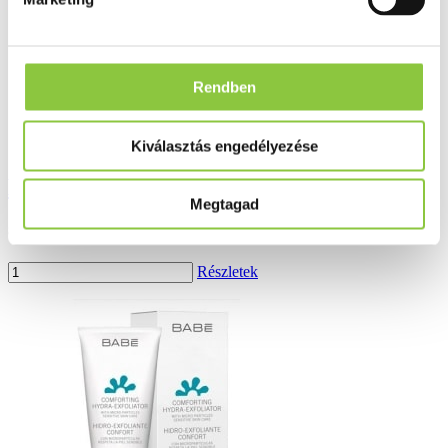
Rendben
Kiválasztás engedélyezése
Babé öregedést gátló szérum 30 ml
Megtagad
8 639 Ft
Részletek