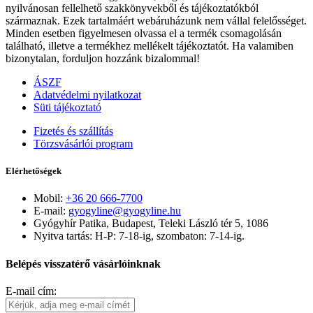
nyilvánosan fellelhető szakkönyvekből és tájékoztatókból
származnak. Ezek tartalmáért webáruházunk nem vállal felelősséget.
Minden esetben figyelmesen olvassa el a termék csomagolásán
található, illetve a termékhez mellékelt tájékoztatót. Ha valamiben
bizonytalan, forduljon hozzánk bizalommal!
ÁSZF
Adatvédelmi nyilatkozat
Süti tájékoztató
Fizetés és szállítás
Törzsvásárlói program
Elérhetőségek
Mobil:
+36 20 666-7700
E-mail:
gyogyline@gyogyline.hu
Gyógyhír Patika, Budapest, Teleki László tér 5, 1086
Nyitva tartás: H-P: 7-18-ig, szombaton: 7-14-ig.
Belépés visszatérő vásárlóinknak
E-mail cím: