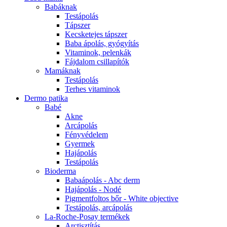
Babáknak
Testápolás
Tápszer
Kecsketejes tápszer
Baba ápolás, gyógyítás
Vitaminok, pelenkák
Fájdalom csillapítók
Mamáknak
Testápolás
Terhes vitaminok
Dermo patika
Babé
Akne
Arcápolás
Fényvédelem
Gyermek
Hajápolás
Testápolás
Bioderma
Babaápolás - Abc derm
Hajápolás - Nodé
Pigmentfoltos bőr - White objective
Testápolás, arcápolás
La-Roche-Posay termékek
Arctisztítás