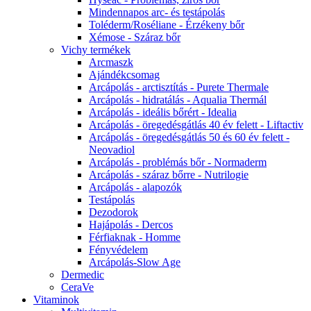
Mindennapos arc- és testápolás
Toléderm/Roséliane - Érzékeny bőr
Xémose - Száraz bőr
Vichy termékek
Arcmaszk
Ajándékcsomag
Arcápolás - arctisztítás - Purete Thermale
Arcápolás - hidratálás - Aqualia Thermál
Arcápolás - ideális bőrért - Idealia
Arcápolás - öregedésgátlás 40 év felett - Liftactiv
Arcápolás - öregedésgátlás 50 és 60 év felett -
Neovadiol
Arcápolás - problémás bőr - Normaderm
Arcápolás - száraz bőrre - Nutrilogie
Arcápolás - alapozók
Testápolás
Dezodorok
Hajápolás - Dercos
Férfiaknak - Homme
Fényvédelem
Arcápolás-Slow Age
Dermedic
CeraVe
Vitaminok