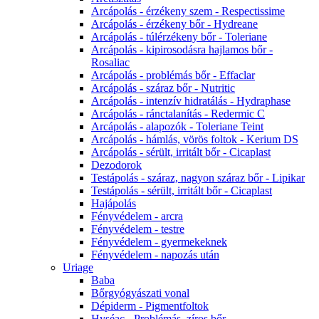
Arcápolás - érzékeny szem - Respectissime
Arcápolás - érzékeny bőr - Hydreane
Arcápolás - túlérzékeny bőr - Toleriane
Arcápolás - kipirosodásra hajlamos bőr -
Rosaliac
Arcápolás - problémás bőr - Effaclar
Arcápolás - száraz bőr - Nutritic
Arcápolás - intenzív hidratálás - Hydraphase
Arcápolás - ránctalanítás - Redermic C
Arcápolás - alapozók - Toleriane Teint
Arcápolás - hámlás, vörös foltok - Kerium DS
Arcápolás - sérült, irritált bőr - Cicaplast
Dezodorok
Testápolás - száraz, nagyon száraz bőr - Lipikar
Testápolás - sérült, irritált bőr - Cicaplast
Hajápolás
Fényvédelem - arcra
Fényvédelem - testre
Fényvédelem - gyermekeknek
Fényvédelem - napozás után
Uriage
Baba
Bőrgyógyászati vonal
Dépiderm - Pigmentfoltok
Hyséac - Problémás, zíros bőr