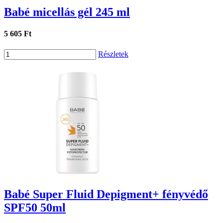
Babé micellás gél 245 ml
5 605 Ft
Részletek
Babé Super Fluid Depigment+ fényvédő
SPF50 50ml