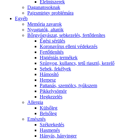
É́lelmiszerek
Daganatosoknak
Pajzsmirigy problémára
Egyéb
Memória zavarok
Nyugtatók, altatók
Bőrgyógyászat, sebkezelés, fertőtlenítes
É́gési sérülés
Koronavírus elleni védekezés
Fertőtlenítés
Higiéniás termékek
Szúnyog, kullancs, tetű riasztó, kezelő
Sebek, fekélyek
Hámosító
Herpesz
Pattanás, szemölcs, tyúkszem
Pikkelysömör
Hegkezelés
Allergia
Külsőleg
Belsőleg
Emésztés
Székrekedés
Hasmenés
Hányás, hányinger