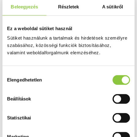
Beleegyezés
Részletek
A sütikről
Ez a weboldal sütiket használ
Sütiket használunk a tartalmak és hirdetések személyre
szabásához, közösségi funkciók biztosításához,
valamint weboldalforgalmunk elemzéséhez.
Hozzájárulás
Elengedhetetlen
Babé szemkörnyék ápoló krém-gél 15 ml
kiválasztása
6 081 Ft
Beállítások
Részletek
Statisztikai
Marketing