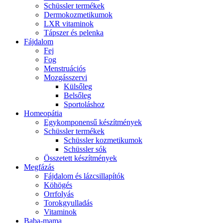
Schüssler termékek
Dermokozmetikumok
LXR vitaminok
Tápszer és pelenka
Fájdalom
Fej
Fog
Menstruációs
Mozgásszervi
Külsőleg
Belsőleg
Sportoláshoz
Homeopátia
Egykomponensű készítmények
Schüssler termékek
Schüssler kozmetikumok
Schüssler sók
Összetett készítmények
Megfázás
Fájdalom és lázcsillapítók
Köhögés
Orrfolyás
Torokgyulladás
Vitaminok
Baba-mama