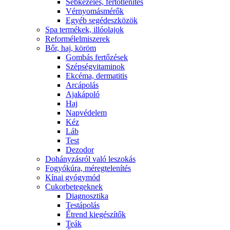
Sebkezelés, fertőtlenítés
Vérnyomásmérők
Egyéb segédeszközök
Spa termékek, illóolajok
Reformélelmiszerek
Bőr, haj, köröm
Gombás fertőzések
Szépségvitaminok
Ekcéma, dermatitis
Arcápolás
Ajakápoló
Haj
Napvédelem
Kéz
Láb
Test
Dezodor
Dohányzásról való leszokás
Fogyókúra, méregtelenítés
Kínai gyógymód
Cukorbetegeknek
Diagnosztika
Testápolás
É́trend kiegészítők
Teák