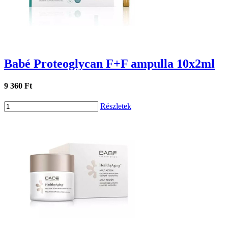
Babé Proteoglycan F+F ampulla 10x2ml
9 360 Ft
Részletek