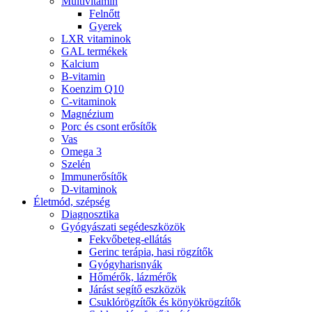
Multivitamin
Felnőtt
Gyerek
LXR vitaminok
GAL termékek
Kalcium
B-vitamin
Koenzim Q10
C-vitaminok
Magnézium
Porc és csont erősítők
Vas
Omega 3
Szelén
Immunerősítők
D-vitaminok
Életmód, szépség
Diagnosztika
Gyógyászati segédeszközök
Fekvőbeteg-ellátás
Gerinc terápia, hasi rögzítők
Gyógyharisnyák
Hőmérők, lázmérők
Járást segítő eszközök
Csuklórögzítők és könyökrögzítők