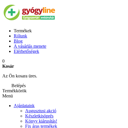
Termékek
Rólunk
Blog
A vásárlás menete
Elérhetőségek
0
Kosár
Az Ön kosara üres.
Belépés
Termékkörök
Menü
Ajánlataink
Augusztusi akció
Készletkisöprés
Könyv kiárusítás!
Fix áras termékek