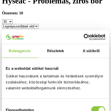
Hyséac - Problémás, zíros bőr
Összesen: 10
Beleegyezés
Részletek
A sütikről
Ez a weboldal sütiket használ
Sütiket használunk a tartalmak és hirdetések személyre
szabásához, közösségi funkciók biztosításához,
valamint weboldalforgalmunk elemzéséhez.
Uriage hyséac 3-regul krém mitesszeres
és pattanásos bőrre 40 ml
Hozzájárulás
Elengedhetetlen