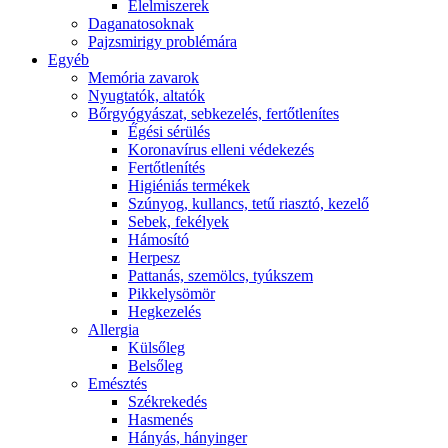
É́lelmiszerek
Daganatosoknak
Pajzsmirigy problémára
Egyéb
Memória zavarok
Nyugtatók, altatók
Bőrgyógyászat, sebkezelés, fertőtlenítes
É́gési sérülés
Koronavírus elleni védekezés
Fertőtlenítés
Higiéniás termékek
Szúnyog, kullancs, tetű riasztó, kezelő
Sebek, fekélyek
Hámosító
Herpesz
Pattanás, szemölcs, tyúkszem
Pikkelysömör
Hegkezelés
Allergia
Külsőleg
Belsőleg
Emésztés
Székrekedés
Hasmenés
Hányás, hányinger