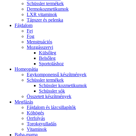
Schüssler termékek
Dermokozmetikumok
LXR vitaminok
Tápszer és pelenka
Fájdalom
Fej
Fog
Menstruációs
Mozgásszervi
Külsőleg
Belsőleg
Sportoláshoz
Homeopátia
Egykomponensű készítmények
Schüssler termékek
Schüssler kozmetikumok
Schüssler sók
Összetett készítmények
Megfázás
Fájdalom és lázcsillapítók
Köhögés
Orrfolyás
Torokgyulladás
Vitaminok
Baba-mama