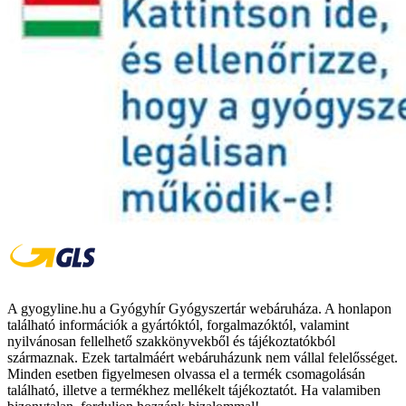
A gyogyline.hu a Gyógyhír Gyógyszertár webáruháza. A honlapon
található információk a gyártóktól, forgalmazóktól, valamint
nyilvánosan fellelhető szakkönyvekből és tájékoztatókból
származnak. Ezek tartalmáért webáruházunk nem vállal felelősséget.
Minden esetben figyelmesen olvassa el a termék csomagolásán
található, illetve a termékhez mellékelt tájékoztatót. Ha valamiben