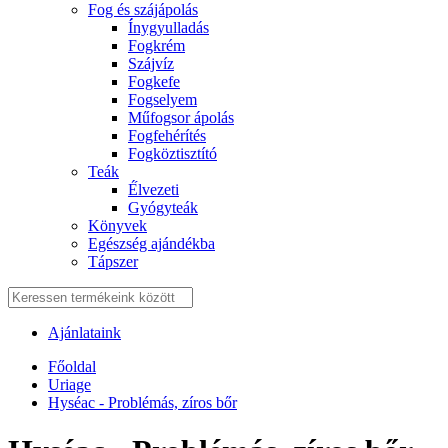
Fog és szájápolás
Í́nygyulladás
Fogkrém
Szájvíz
Fogkefe
Fogselyem
Műfogsor ápolás
Fogfehérítés
Fogköztisztító
Teák
É́lvezeti
Gyógyteák
Könyvek
Egészség ajándékba
Tápszer
Ajánlataink
Főoldal
Uriage
Hyséac - Problémás, zíros bőr