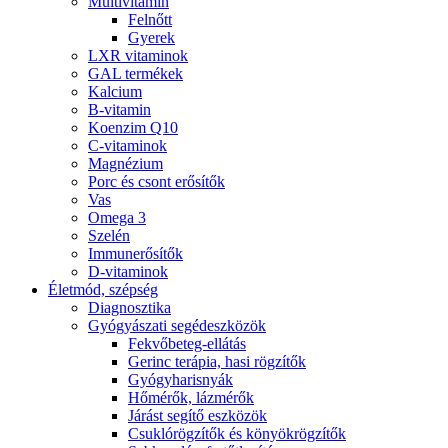
Multivitamin
Felnőtt
Gyerek
LXR vitaminok
GAL termékek
Kalcium
B-vitamin
Koenzim Q10
C-vitaminok
Magnézium
Porc és csont erősítők
Vas
Omega 3
Szelén
Immunerősítők
D-vitaminok
Életmód, szépség
Diagnosztika
Gyógyászati segédeszközök
Fekvőbeteg-ellátás
Gerinc terápia, hasi rögzítők
Gyógyharisnyák
Hőmérők, lázmérők
Járást segítő eszközök
Csuklórögzítők és könyökrögzítők