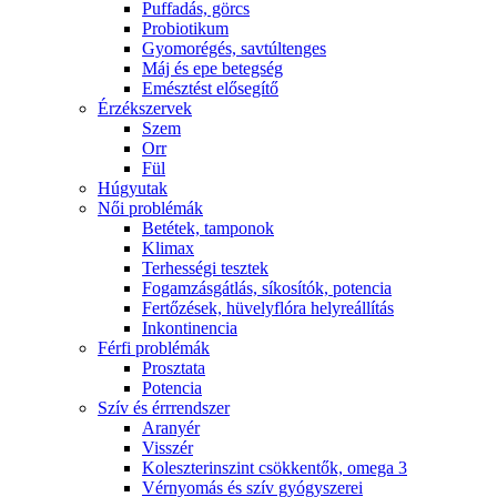
Puffadás, görcs
Probiotikum
Gyomorégés, savtúltenges
Máj és epe betegség
Emésztést elősegítő
Érzékszervek
Szem
Orr
Fül
Húgyutak
Női problémák
Betétek, tamponok
Klimax
Terhességi tesztek
Fogamzásgátlás, síkosítók, potencia
Fertőzések, hüvelyflóra helyreállítás
Inkontinencia
Férfi problémák
Prosztata
Potencia
Szív és érrrendszer
Aranyér
Visszér
Koleszterinszint csökkentők, omega 3
Vérnyomás és szív gyógyszerei