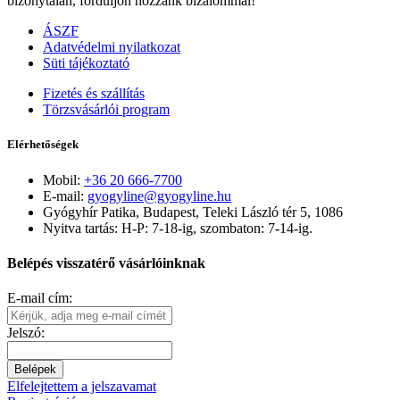
bizonytalan, forduljon hozzánk bizalommal!
ÁSZF
Adatvédelmi nyilatkozat
Süti tájékoztató
Fizetés és szállítás
Törzsvásárlói program
Elérhetőségek
Mobil:
+36 20 666-7700
E-mail:
gyogyline@gyogyline.hu
Gyógyhír Patika, Budapest, Teleki László tér 5, 1086
Nyitva tartás: H-P: 7-18-ig, szombaton: 7-14-ig.
Belépés visszatérő vásárlóinknak
E-mail cím:
Jelszó:
Belépek
Elfelejtettem a jelszavamat