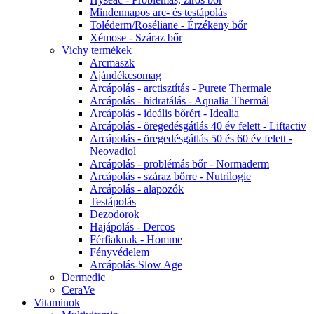
Mindennapos arc- és testápolás
Toléderm/Roséliane - Érzékeny bőr
Xémose - Száraz bőr
Vichy termékek
Arcmaszk
Ajándékcsomag
Arcápolás - arctisztítás - Purete Thermale
Arcápolás - hidratálás - Aqualia Thermál
Arcápolás - ideális bőrért - Idealia
Arcápolás - öregedésgátlás 40 év felett - Liftactiv
Arcápolás - öregedésgátlás 50 és 60 év felett -
Neovadiol
Arcápolás - problémás bőr - Normaderm
Arcápolás - száraz bőrre - Nutrilogie
Arcápolás - alapozók
Testápolás
Dezodorok
Hajápolás - Dercos
Férfiaknak - Homme
Fényvédelem
Arcápolás-Slow Age
Dermedic
CeraVe
Vitaminok