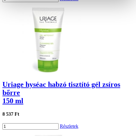
Uriage hyséac habzó tisztító gél zsíros
bőrre
150 ml
8 537 Ft
Részletek