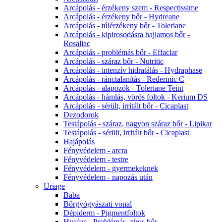
Arcápolás - érzékeny szem - Respectissime
Arcápolás - érzékeny bőr - Hydreane
Arcápolás - túlérzékeny bőr - Toleriane
Arcápolás - kipirosodásra hajlamos bőr -
Rosaliac
Arcápolás - problémás bőr - Effaclar
Arcápolás - száraz bőr - Nutritic
Arcápolás - intenzív hidratálás - Hydraphase
Arcápolás - ránctalanítás - Redermic C
Arcápolás - alapozók - Toleriane Teint
Arcápolás - hámlás, vörös foltok - Kerium DS
Arcápolás - sérült, irritált bőr - Cicaplast
Dezodorok
Testápolás - száraz, nagyon száraz bőr - Lipikar
Testápolás - sérült, irritált bőr - Cicaplast
Hajápolás
Fényvédelem - arcra
Fényvédelem - testre
Fényvédelem - gyermekeknek
Fényvédelem - napozás után
Uriage
Baba
Bőrgyógyászati vonal
Dépiderm - Pigmentfoltok
Hyséac - Problémás, zíros bőr