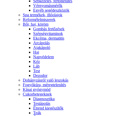
Sebkezelés, fertőtlenítés
Vérnyomásmérők
Egyéb segédeszközök
Spa termékek, illóolajok
Reformélelmiszerek
Bőr, haj, köröm
Gombás fertőzések
Szépségvitaminok
Ekcéma, dermatitis
Arcápolás
Ajakápoló
Haj
Napvédelem
Kéz
Láb
Test
Dezodor
Dohányzásról való leszokás
Fogyókúra, méregtelenítés
Kínai gyógymód
Cukorbetegeknek
Diagnosztika
Testápolás
É́trend kiegészítők
Teák