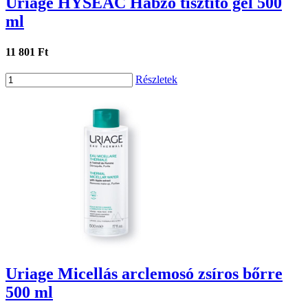
Uriage HYSÉAC Habzó tisztító gél 500
ml
11 801 Ft
Részletek
Uriage Micellás arclemosó zsíros bőrre
500 ml