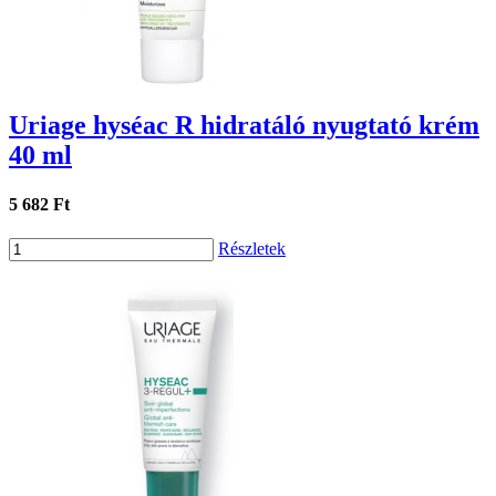
Uriage hyséac R hidratáló nyugtató krém
40 ml
5 682 Ft
Részletek