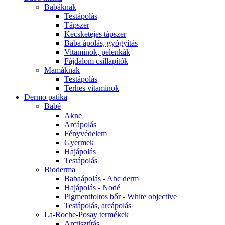
Babáknak
Testápolás
Tápszer
Kecsketejes tápszer
Baba ápolás, gyógyítás
Vitaminok, pelenkák
Fájdalom csillapítók
Mamáknak
Testápolás
Terhes vitaminok
Dermo patika
Babé
Akne
Arcápolás
Fényvédelem
Gyermek
Hajápolás
Testápolás
Bioderma
Babaápolás - Abc derm
Hajápolás - Nodé
Pigmentfoltos bőr - White objective
Testápolás, arcápolás
La-Roche-Posay termékek
Arctisztítás