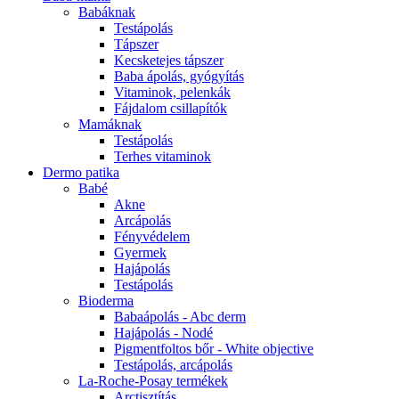
Babáknak
Testápolás
Tápszer
Kecsketejes tápszer
Baba ápolás, gyógyítás
Vitaminok, pelenkák
Fájdalom csillapítók
Mamáknak
Testápolás
Terhes vitaminok
Dermo patika
Babé
Akne
Arcápolás
Fényvédelem
Gyermek
Hajápolás
Testápolás
Bioderma
Babaápolás - Abc derm
Hajápolás - Nodé
Pigmentfoltos bőr - White objective
Testápolás, arcápolás
La-Roche-Posay termékek
Arctisztítás