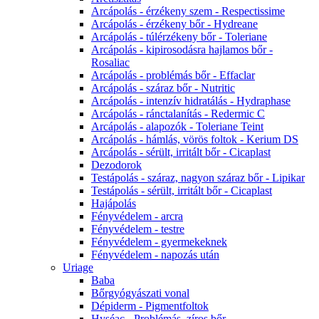
Arcápolás - érzékeny szem - Respectissime
Arcápolás - érzékeny bőr - Hydreane
Arcápolás - túlérzékeny bőr - Toleriane
Arcápolás - kipirosodásra hajlamos bőr -
Rosaliac
Arcápolás - problémás bőr - Effaclar
Arcápolás - száraz bőr - Nutritic
Arcápolás - intenzív hidratálás - Hydraphase
Arcápolás - ránctalanítás - Redermic C
Arcápolás - alapozók - Toleriane Teint
Arcápolás - hámlás, vörös foltok - Kerium DS
Arcápolás - sérült, irritált bőr - Cicaplast
Dezodorok
Testápolás - száraz, nagyon száraz bőr - Lipikar
Testápolás - sérült, irritált bőr - Cicaplast
Hajápolás
Fényvédelem - arcra
Fényvédelem - testre
Fényvédelem - gyermekeknek
Fényvédelem - napozás után
Uriage
Baba
Bőrgyógyászati vonal
Dépiderm - Pigmentfoltok
Hyséac - Problémás, zíros bőr