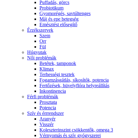
Puffadás, görcs
Probiotikum
Gyomorégés, savtúltenges
Máj és epe betegség
Emésztést elősegítő
Érzékszervek
Szem
Orr
Fül
Húgyutak
Női problémák
Betétek, tamponok
Klimax
Terhességi tesztek
Fogamzásgátlás, síkosítók, potencia
Fertőzések, hüvelyflóra helyreállítás
Inkontinencia
Férfi problémák
Prosztata
Potencia
Szív és érrrendszer
Aranyér
Visszér
Koleszterinszint csökkentők, omega 3
Vérnyomás és szív gyógyszerei