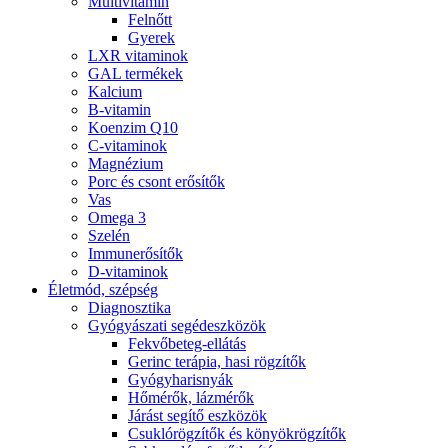
Multivitamin
Felnőtt
Gyerek
LXR vitaminok
GAL termékek
Kalcium
B-vitamin
Koenzim Q10
C-vitaminok
Magnézium
Porc és csont erősítők
Vas
Omega 3
Szelén
Immunerősítők
D-vitaminok
Életmód, szépség
Diagnosztika
Gyógyászati segédeszközök
Fekvőbeteg-ellátás
Gerinc terápia, hasi rögzítők
Gyógyharisnyák
Hőmérők, lázmérők
Járást segítő eszközök
Csuklórögzítők és könyökrögzítők