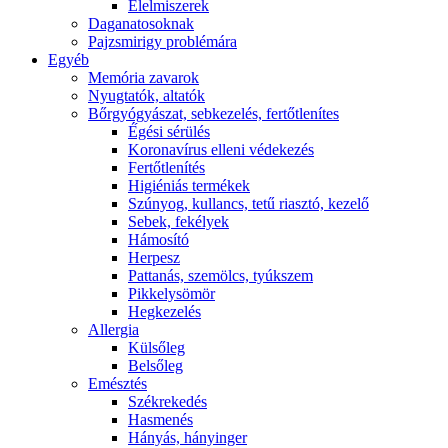
É́lelmiszerek
Daganatosoknak
Pajzsmirigy problémára
Egyéb
Memória zavarok
Nyugtatók, altatók
Bőrgyógyászat, sebkezelés, fertőtlenítes
É́gési sérülés
Koronavírus elleni védekezés
Fertőtlenítés
Higiéniás termékek
Szúnyog, kullancs, tetű riasztó, kezelő
Sebek, fekélyek
Hámosító
Herpesz
Pattanás, szemölcs, tyúkszem
Pikkelysömör
Hegkezelés
Allergia
Külsőleg
Belsőleg
Emésztés
Székrekedés
Hasmenés
Hányás, hányinger