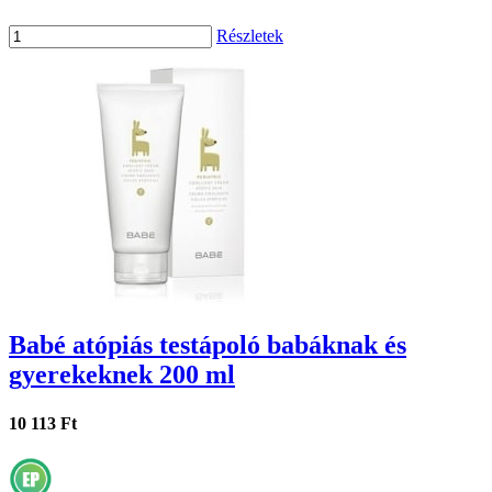
Részletek
Babé atópiás testápoló babáknak és
gyerekeknek 200 ml
10 113 Ft