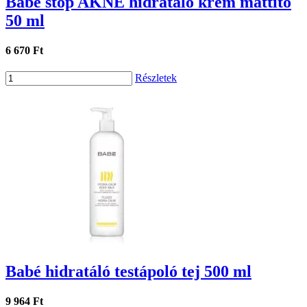
Babé stop AKNE hidratáló krém mattító
50 ml
6 670 Ft
Részletek
Babé hidratáló testápoló tej 500 ml
9 964 Ft