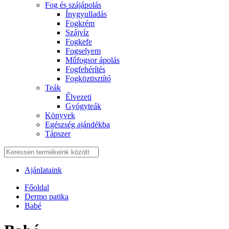
Fog és szájápolás
Í́nygyulladás
Fogkrém
Szájvíz
Fogkefe
Fogselyem
Műfogsor ápolás
Fogfehérítés
Fogköztisztító
Teák
É́lvezeti
Gyógyteák
Könyvek
Egészség ajándékba
Tápszer
Ajánlataink
Főoldal
Dermo patika
Babé