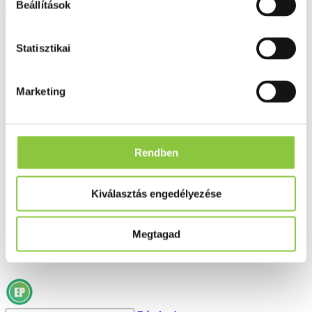
Beállítások
Részletek
Statisztikai
Marketing
Rendben
Kiválasztás engedélyezése
Babé hidratáló testápoló babáknak és
gyermekeknek 500 ml
Megtagad
8 719 Ft