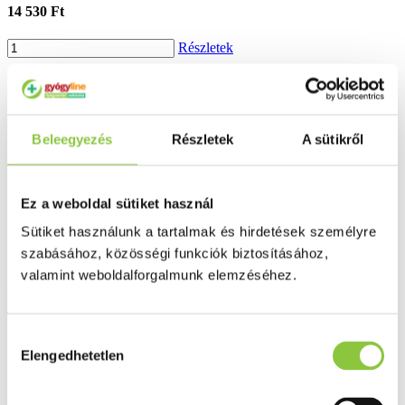
14 530 Ft
Részletek
Beleegyezés
Részletek
A sütikről
Ez a weboldal sütiket használ
Sütiket használunk a tartalmak és hirdetések személyre
szabásához, közösségi funkciók biztosításához,
valamint weboldalforgalmunk elemzéséhez.
Babé omega testápoló 200 ml
Hozzájárulás
10 598 Ft
Elengedhetetlen
kiválasztása