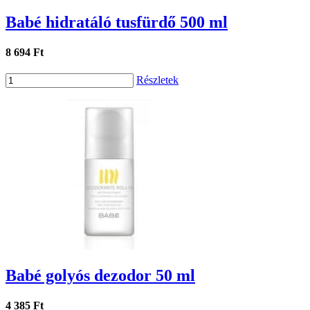
Babé hidratáló tusfürdő 500 ml
8 694 Ft
Részletek
Babé golyós dezodor 50 ml
4 385 Ft