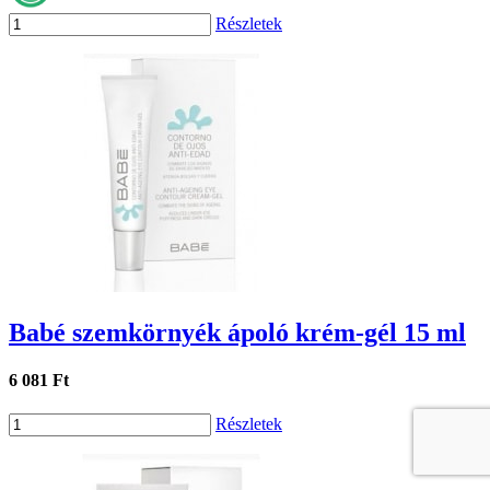
Részletek
Babé szemkörnyék ápoló krém-gél 15 ml
6 081 Ft
Részletek