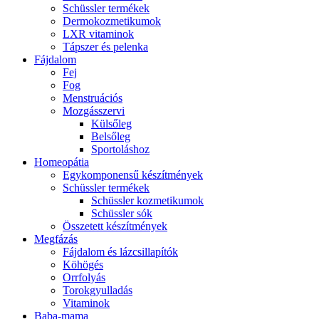
Schüssler termékek
Dermokozmetikumok
LXR vitaminok
Tápszer és pelenka
Fájdalom
Fej
Fog
Menstruációs
Mozgásszervi
Külsőleg
Belsőleg
Sportoláshoz
Homeopátia
Egykomponensű készítmények
Schüssler termékek
Schüssler kozmetikumok
Schüssler sók
Összetett készítmények
Megfázás
Fájdalom és lázcsillapítók
Köhögés
Orrfolyás
Torokgyulladás
Vitaminok
Baba-mama