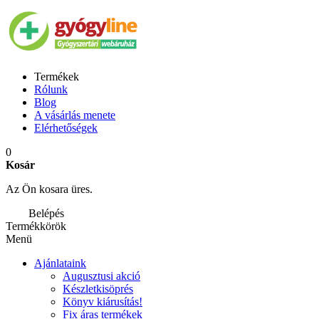
Termékek
Rólunk
Blog
A vásárlás menete
Elérhetőségek
0
Kosár
Az Ön kosara üres.
Belépés
Termékkörök
Menü
Ajánlataink
Augusztusi akció
Készletkisöprés
Könyv kiárusítás!
Fix áras termékek