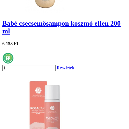
Babé csecsemősampon koszmó ellen 200
ml
6 158 Ft
Részletek