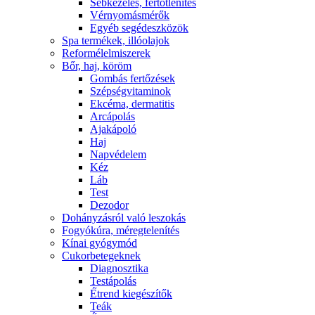
Sebkezelés, fertőtlenítés
Vérnyomásmérők
Egyéb segédeszközök
Spa termékek, illóolajok
Reformélelmiszerek
Bőr, haj, köröm
Gombás fertőzések
Szépségvitaminok
Ekcéma, dermatitis
Arcápolás
Ajakápoló
Haj
Napvédelem
Kéz
Láb
Test
Dezodor
Dohányzásról való leszokás
Fogyókúra, méregtelenítés
Kínai gyógymód
Cukorbetegeknek
Diagnosztika
Testápolás
É́trend kiegészítők
Teák