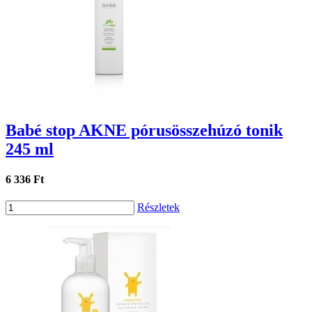
Babé stop AKNE pórusösszehúzó tonik
245 ml
6 336 Ft
Részletek