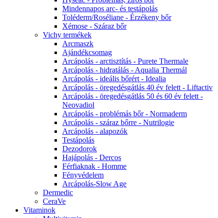
Mindennapos arc- és testápolás
Toléderm/Roséliane - Érzékeny bőr
Xémose - Száraz bőr
Vichy termékek
Arcmaszk
Ajándékcsomag
Arcápolás - arctisztítás - Purete Thermale
Arcápolás - hidratálás - Aqualia Thermál
Arcápolás - ideális bőrért - Idealia
Arcápolás - öregedésgátlás 40 év felett - Liftactiv
Arcápolás - öregedésgátlás 50 és 60 év felett -
Neovadiol
Arcápolás - problémás bőr - Normaderm
Arcápolás - száraz bőrre - Nutrilogie
Arcápolás - alapozók
Testápolás
Dezodorok
Hajápolás - Dercos
Férfiaknak - Homme
Fényvédelem
Arcápolás-Slow Age
Dermedic
CeraVe
Vitaminok