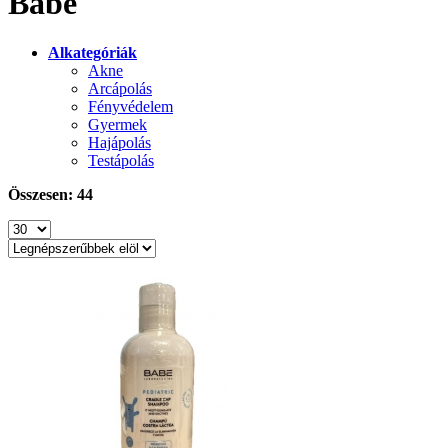
Babé
Alkategóriák
Akne
Arcápolás
Fényvédelem
Gyermek
Hajápolás
Testápolás
Összesen: 44