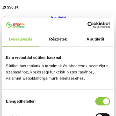
19 990 Ft
Részletek
Beleegyezés
Részletek
A sütikről
Ez a weboldal sütiket használ
Sütiket használunk a tartalmak és hirdetések személyre
szabásához, közösségi funkciók biztosításához,
valamint weboldalforgalmunk elemzéséhez.
Hartmann Veroval compact felkaros
Hozzájárulás
vérnyomásmérő
Elengedhetetlen
kiválasztása
19 990 Ft