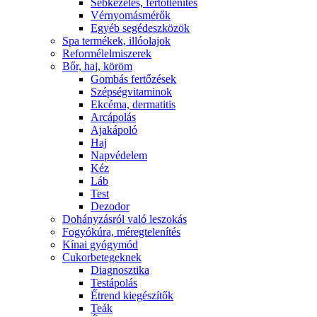
Sebkezelés, fertőtlenítés
Vérnyomásmérők
Egyéb segédeszközök
Spa termékek, illóolajok
Reformélelmiszerek
Bőr, haj, köröm
Gombás fertőzések
Szépségvitaminok
Ekcéma, dermatitis
Arcápolás
Ajakápoló
Haj
Napvédelem
Kéz
Láb
Test
Dezodor
Dohányzásról való leszokás
Fogyókúra, méregtelenítés
Kínai gyógymód
Cukorbetegeknek
Diagnosztika
Testápolás
É́trend kiegészítők
Teák