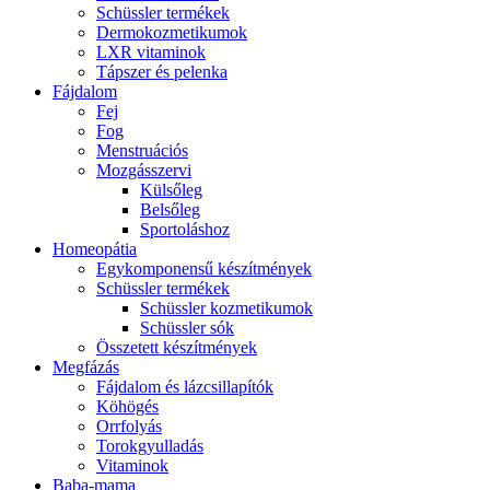
Schüssler termékek
Dermokozmetikumok
LXR vitaminok
Tápszer és pelenka
Fájdalom
Fej
Fog
Menstruációs
Mozgásszervi
Külsőleg
Belsőleg
Sportoláshoz
Homeopátia
Egykomponensű készítmények
Schüssler termékek
Schüssler kozmetikumok
Schüssler sók
Összetett készítmények
Megfázás
Fájdalom és lázcsillapítók
Köhögés
Orrfolyás
Torokgyulladás
Vitaminok
Baba-mama