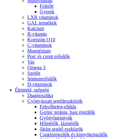
Multivitamin
Felnőtt
Gyerek
LXR vitaminok
GAL termékek
Kalcium
B-vitamin
Koenzim Q10
C-vitaminok
Magnézium
Porc és csont erősítők
Vas
Omega 3
Szelén
Immunerősítők
D-vitaminok
Életmód, szépség
Diagnosztika
Gyógyászati segédeszközök
Fekvőbeteg-ellátás
Gerinc terápia, hasi rögzítők
Gyógyharisnyák
Hőmérők, lázmérők
Járást segítő eszközök
Csuklórögzítők és könyökrögzítők