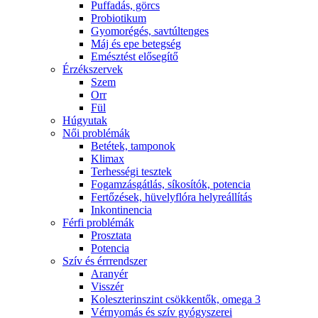
Puffadás, görcs
Probiotikum
Gyomorégés, savtúltenges
Máj és epe betegség
Emésztést elősegítő
Érzékszervek
Szem
Orr
Fül
Húgyutak
Női problémák
Betétek, tamponok
Klimax
Terhességi tesztek
Fogamzásgátlás, síkosítók, potencia
Fertőzések, hüvelyflóra helyreállítás
Inkontinencia
Férfi problémák
Prosztata
Potencia
Szív és érrrendszer
Aranyér
Visszér
Koleszterinszint csökkentők, omega 3
Vérnyomás és szív gyógyszerei