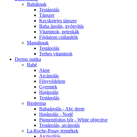
Babáknak
Testápolás
Tápszer
Kecsketejes tápszer
Baba ápolás, gyógyítás
Vitaminok, pelenkák
Fájdalom csillapítók
Mamáknak
Testápolás
Terhes vitaminok
Dermo patika
Babé
Akne
Arcápolás
Fényvédelem
Gyermek
Hajápolás
Testápolás
Bioderma
Babaápolás - Abc derm
Hajápolás - Nodé
Pigmentfoltos bőr - White objective
Testápolás, arcápolás
La-Roche-Posay termékek
Arctisztítás