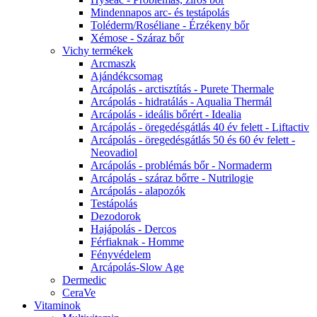
Mindennapos arc- és testápolás
Toléderm/Roséliane - Érzékeny bőr
Xémose - Száraz bőr
Vichy termékek
Arcmaszk
Ajándékcsomag
Arcápolás - arctisztítás - Purete Thermale
Arcápolás - hidratálás - Aqualia Thermál
Arcápolás - ideális bőrért - Idealia
Arcápolás - öregedésgátlás 40 év felett - Liftactiv
Arcápolás - öregedésgátlás 50 és 60 év felett -
Neovadiol
Arcápolás - problémás bőr - Normaderm
Arcápolás - száraz bőrre - Nutrilogie
Arcápolás - alapozók
Testápolás
Dezodorok
Hajápolás - Dercos
Férfiaknak - Homme
Fényvédelem
Arcápolás-Slow Age
Dermedic
CeraVe
Vitaminok