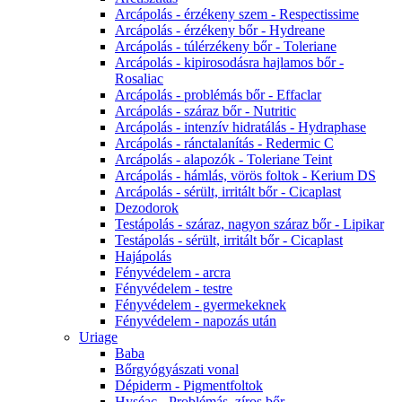
Arcápolás - érzékeny szem - Respectissime
Arcápolás - érzékeny bőr - Hydreane
Arcápolás - túlérzékeny bőr - Toleriane
Arcápolás - kipirosodásra hajlamos bőr -
Rosaliac
Arcápolás - problémás bőr - Effaclar
Arcápolás - száraz bőr - Nutritic
Arcápolás - intenzív hidratálás - Hydraphase
Arcápolás - ránctalanítás - Redermic C
Arcápolás - alapozók - Toleriane Teint
Arcápolás - hámlás, vörös foltok - Kerium DS
Arcápolás - sérült, irritált bőr - Cicaplast
Dezodorok
Testápolás - száraz, nagyon száraz bőr - Lipikar
Testápolás - sérült, irritált bőr - Cicaplast
Hajápolás
Fényvédelem - arcra
Fényvédelem - testre
Fényvédelem - gyermekeknek
Fényvédelem - napozás után
Uriage
Baba
Bőrgyógyászati vonal
Dépiderm - Pigmentfoltok
Hyséac - Problémás, zíros bőr