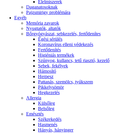
É́lelmiszerek
Daganatosoknak
Pajzsmirigy problémára
Egyéb
Memória zavarok
Nyugtatók, altatók
Bőrgyógyászat, sebkezelés, fertőtlenítes
É́gési sérülés
Koronavírus elleni védekezés
Fertőtlenítés
Higiéniás termékek
Szúnyog, kullancs, tetű riasztó, kezelő
Sebek, fekélyek
Hámosító
Herpesz
Pattanás, szemölcs, tyúkszem
Pikkelysömör
Hegkezelés
Allergia
Külsőleg
Belsőleg
Emésztés
Székrekedés
Hasmenés
Hányás, hányinger