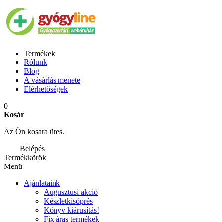
Termékek
Rólunk
Blog
A vásárlás menete
Elérhetőségek
0
Kosár
Az Ön kosara üres.
Belépés
Termékkörök
Menü
Ajánlataink
Augusztusi akció
Készletkisöprés
Könyv kiárusítás!
Fix áras termékek