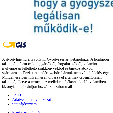
A gyogyline.hu a Gyógyhír Gyógyszertár webáruháza. A honlapon
található információk a gyártóktól, forgalmazóktól, valamint
nyilvánosan fellelhető szakkönyvekből és tájékoztatókból
származnak. Ezek tartalmáért webáruházunk nem vállal felelősséget.
Minden esetben figyelmesen olvassa el a termék csomagolásán
található, illetve a termékhez mellékelt tájékoztatót. Ha valamiben
bizonytalan, forduljon hozzánk bizalommal!
ÁSZF
Adatvédelmi nyilatkozat
Süti tájékoztató
Fizetés és szállítás