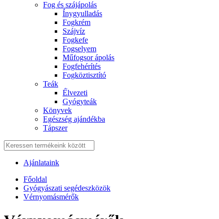
Fog és szájápolás
Í́nygyulladás
Fogkrém
Szájvíz
Fogkefe
Fogselyem
Műfogsor ápolás
Fogfehérítés
Fogköztisztító
Teák
É́lvezeti
Gyógyteák
Könyvek
Egészség ajándékba
Tápszer
Ajánlataink
Főoldal
Gyógyászati segédeszközök
Vérnyomásmérők