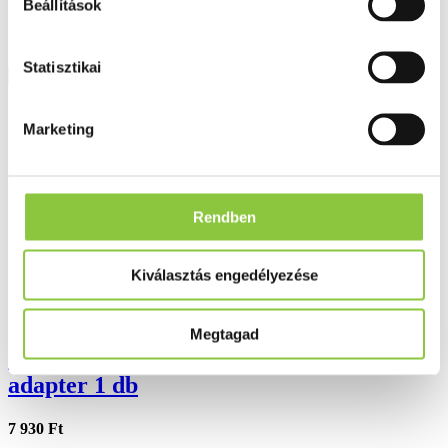
Beállítások
Statisztikai
Részletek
Marketing
Rendben
Kiválasztás engedélyezése
Megtagad
Omron M2-es vérnyomásmérőhöz
adapter 1 db
7 930 Ft