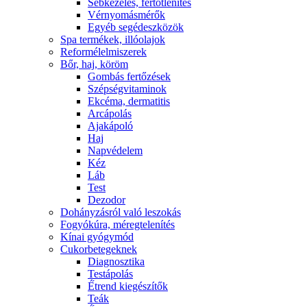
Sebkezelés, fertőtlenítés
Vérnyomásmérők
Egyéb segédeszközök
Spa termékek, illóolajok
Reformélelmiszerek
Bőr, haj, köröm
Gombás fertőzések
Szépségvitaminok
Ekcéma, dermatitis
Arcápolás
Ajakápoló
Haj
Napvédelem
Kéz
Láb
Test
Dezodor
Dohányzásról való leszokás
Fogyókúra, méregtelenítés
Kínai gyógymód
Cukorbetegeknek
Diagnosztika
Testápolás
É́trend kiegészítők
Teák