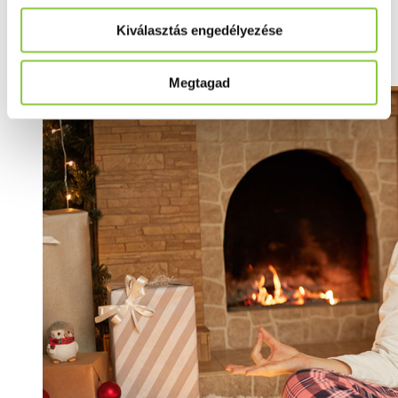
Így győzd le a karácsonyi
depressziót!
Kiválasztás engedélyezése
Megtagad