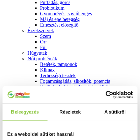
Puffadás, görcs
Probiotikum
Gyomorégés, savtúltenges
Máj és epe betegség
Emésztést elősegítő
Érzékszervek
Szem
Orr
Fül
Húgyutak
Női problémák
Betétek, tamponok
Klimax
Terhességi tesztek
Fogamzásgátlás, síkosítók, potencia
Fertőzések, hüvelyflóra helyreállítás
Inkontinencia
Férfi problémák
Prosztata
Potencia
Beleegyezés
Részletek
A sütikről
Szív és érrrendszer
Aranyér
Visszér
Koleszterinszint csökkentők, omega 3
Ez a weboldal sütiket használ
Vérnyomás és szív gyógyszerei