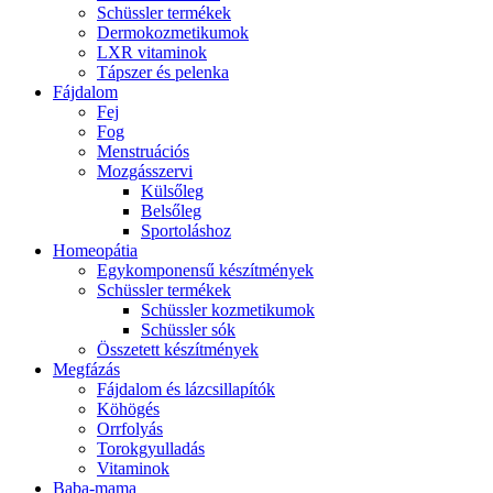
Schüssler termékek
Dermokozmetikumok
LXR vitaminok
Tápszer és pelenka
Fájdalom
Fej
Fog
Menstruációs
Mozgásszervi
Külsőleg
Belsőleg
Sportoláshoz
Homeopátia
Egykomponensű készítmények
Schüssler termékek
Schüssler kozmetikumok
Schüssler sók
Összetett készítmények
Megfázás
Fájdalom és lázcsillapítók
Köhögés
Orrfolyás
Torokgyulladás
Vitaminok
Baba-mama