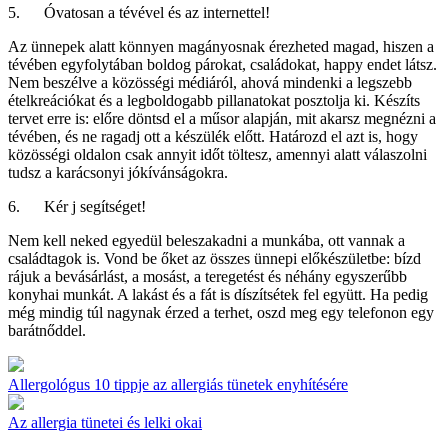
5. Óvatosan a tévével és az internettel!
Az ünnepek alatt könnyen magányosnak érezheted magad, hiszen a
tévében egyfolytában boldog párokat, családokat, happy endet látsz.
Nem beszélve a közösségi médiáról, ahová mindenki a legszebb
ételkreációkat és a legboldogabb pillanatokat posztolja ki. Készíts
tervet erre is: előre döntsd el a műsor alapján, mit akarsz megnézni a
tévében, és ne ragadj ott a készülék előtt. Határozd el azt is, hogy
közösségi oldalon csak annyit időt töltesz, amennyi alatt válaszolni
tudsz a karácsonyi jókívánságokra.
6. Kér j segítséget!
Nem kell neked egyedül beleszakadni a munkába, ott vannak a
családtagok is. Vond be őket az összes ünnepi előkészületbe: bízd
rájuk a bevásárlást, a mosást, a teregetést és néhány egyszerűbb
konyhai munkát. A lakást és a fát is díszítsétek fel együtt. Ha pedig
még mindig túl nagynak érzed a terhet, oszd meg egy telefonon egy
barátnőddel.
Allergológus 10 tippje az allergiás tünetek enyhítésére
Az allergia tünetei és lelki okai