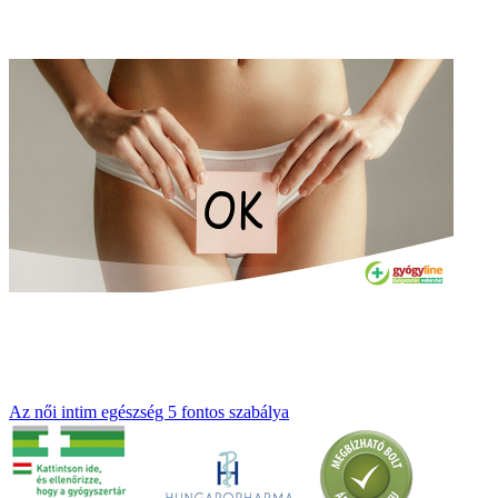
Az női intim egészség 5 fontos szabálya