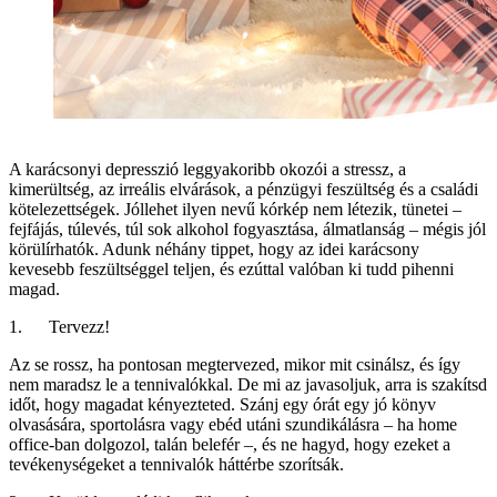
A karácsonyi depresszió leggyakoribb okozói a stressz, a
kimerültség, az irreális elvárások, a pénzügyi feszültség és a családi
kötelezettségek. Jóllehet ilyen nevű kórkép nem létezik, tünetei –
fejfájás, túlevés, túl sok alkohol fogyasztása, álmatlanság – mégis jól
körülírhatók. Adunk néhány tippet, hogy az idei karácsony
kevesebb feszültséggel teljen, és ezúttal valóban ki tudd pihenni
magad.
1. Tervezz!
Az se rossz, ha pontosan megtervezed, mikor mit csinálsz, és így
nem maradsz le a tennivalókkal. De mi az javasoljuk, arra is szakítsd
időt, hogy magadat kényezteted. Szánj egy órát egy jó könyv
olvasására, sportolásra vagy ebéd utáni szundikálásra – ha home
office-ban dolgozol, talán belefér –, és ne hagyd, hogy ezeket a
tevékenységeket a tennivalók háttérbe szorítsák.