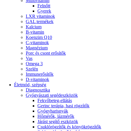
Multivitamin
Felnőtt
Gyerek
LXR vitaminok
GAL termékek
Kalcium
B-vitamin
Koenzim Q10
C-vitaminok
Magnézium
Porc és csont erősítők
Vas
Omega 3
Szelén
Immunerősítők
D-vitaminok
Életmód, szépség
Diagnosztika
Gyógyászati segédeszközök
Fekvőbeteg-ellátás
Gerinc terápia, hasi rögzítők
Gyógyharisnyák
Hőmérők, lázmérők
Járást segítő eszközök
Csuklórögzítők és könyökrögzítők