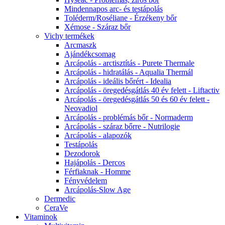
Mindennapos arc- és testápolás
Toléderm/Roséliane - Érzékeny bőr
Xémose - Száraz bőr
Vichy termékek
Arcmaszk
Ajándékcsomag
Arcápolás - arctisztítás - Purete Thermale
Arcápolás - hidratálás - Aqualia Thermál
Arcápolás - ideális bőrért - Idealia
Arcápolás - öregedésgátlás 40 év felett - Liftactiv
Arcápolás - öregedésgátlás 50 és 60 év felett -
Neovadiol
Arcápolás - problémás bőr - Normaderm
Arcápolás - száraz bőrre - Nutrilogie
Arcápolás - alapozók
Testápolás
Dezodorok
Hajápolás - Dercos
Férfiaknak - Homme
Fényvédelem
Arcápolás-Slow Age
Dermedic
CeraVe
Vitaminok