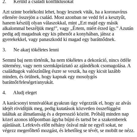
2. Kerüld a családi konfliktusokat
Azt szinte borítékolni lehet, hogy lesznek viták, ha a koronavírus
ellenére összejön a család. Most azonban ne vedd fel a kesztyűt,
hanem készülj olyan válaszokkal, mint „Ezt majd egy másik
alkalommal beszéljük meg!”, vagy „Értem, miért érzed így.” Azután
pedig adj magadnak egy kis pihenőt a konyhában, játssz a
gyerekekkel, vagy panaszkodd ki magad egy barátnődnek.
3. Ne akarj tökéletes lenni
Semmi baj nem történik, ha nem tökéletes a dekoráció, nincs ötféle
sütemény, vagy nem szemkápráztató az ajándékok csomagolása. A
családtagok valószínűleg észre se veszik, ha egy kicsit lazább
minden, és örülnek, hogy kapnak egy mosolygós
barátnőt/feleséget/anyukát.
4. Aludj eleget
A karácsonyi tennivalókat gyakran úgy végezzük el, hogy az alvás
idejét rövidítjük meg, pedig kutatások közvetlen összefüggést
találtak az álmatlanság és a depresszió között. Próbálj minden nap
közel azonos időpontban ágyba bújni és tartsd be a szakemberek
ajánlásait. Lefekvés előtt néhány órával már ne egyél sokat, ne
végezz megerőltető mozgást, és lehetőleg se tévét, se mobilt ne nézz.