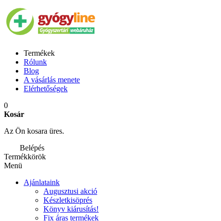
Termékek
Rólunk
Blog
A vásárlás menete
Elérhetőségek
0
Kosár
Az Ön kosara üres.
Belépés
Termékkörök
Menü
Ajánlataink
Augusztusi akció
Készletkisöprés
Könyv kiárusítás!
Fix áras termékek