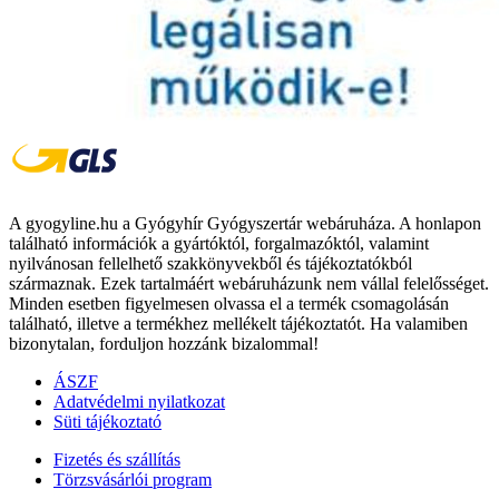
A gyogyline.hu a Gyógyhír Gyógyszertár webáruháza. A honlapon
található információk a gyártóktól, forgalmazóktól, valamint
nyilvánosan fellelhető szakkönyvekből és tájékoztatókból
származnak. Ezek tartalmáért webáruházunk nem vállal felelősséget.
Minden esetben figyelmesen olvassa el a termék csomagolásán
található, illetve a termékhez mellékelt tájékoztatót. Ha valamiben
bizonytalan, forduljon hozzánk bizalommal!
ÁSZF
Adatvédelmi nyilatkozat
Süti tájékoztató
Fizetés és szállítás
Törzsvásárlói program