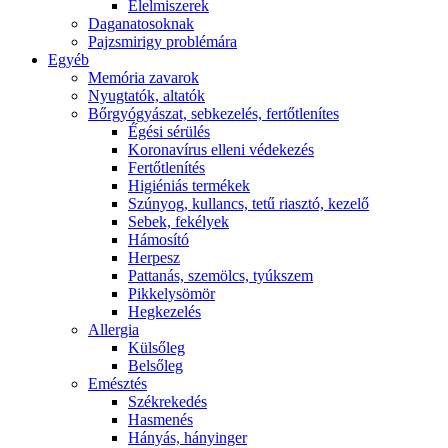
É́lelmiszerek
Daganatosoknak
Pajzsmirigy problémára
Egyéb
Memória zavarok
Nyugtatók, altatók
Bőrgyógyászat, sebkezelés, fertőtlenítes
É́gési sérülés
Koronavírus elleni védekezés
Fertőtlenítés
Higiéniás termékek
Szúnyog, kullancs, tetű riasztó, kezelő
Sebek, fekélyek
Hámosító
Herpesz
Pattanás, szemölcs, tyúkszem
Pikkelysömör
Hegkezelés
Allergia
Külsőleg
Belsőleg
Emésztés
Székrekedés
Hasmenés
Hányás, hányinger