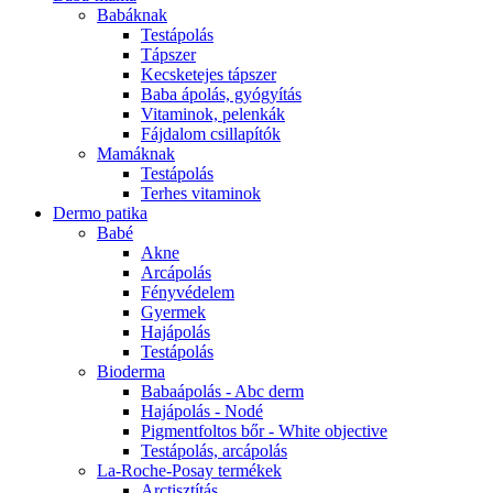
Babáknak
Testápolás
Tápszer
Kecsketejes tápszer
Baba ápolás, gyógyítás
Vitaminok, pelenkák
Fájdalom csillapítók
Mamáknak
Testápolás
Terhes vitaminok
Dermo patika
Babé
Akne
Arcápolás
Fényvédelem
Gyermek
Hajápolás
Testápolás
Bioderma
Babaápolás - Abc derm
Hajápolás - Nodé
Pigmentfoltos bőr - White objective
Testápolás, arcápolás
La-Roche-Posay termékek
Arctisztítás