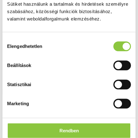
Fog és szájápolás
Sütiket használunk a tartalmak és hirdetések személyre
Í́nygyulladás
szabásához, közösségi funkciók biztosításához,
Fogkrém
valamint weboldalforgalmunk elemzéséhez.
Szájvíz
Fogkefe
Fogselyem
Műfogsor ápolás
Hozzájárulás
Fogfehérítés
Elengedhetetlen
kiválasztása
Fogköztisztító
Teák
É́lvezeti
Gyógyteák
Beállítások
Könyvek
Egészség ajándékba
Tápszer
Statisztikai
Ajánlataink
Marketing
Főoldal
Blog
Így győzd le a karácsonyi depressziót!
Rendben