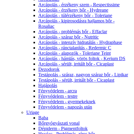
Arcápolás - érzékeny szem - Respectissime
Arcápolás - érzékeny bőr - Hydreane
Arcápolás - túlérzékeny bőr - Toleriane
Arcápolás - kipirosodásra hajlamos bőr -
Rosaliac
Arcápolás - problémás bőr - Effaclar
Arcápolás - száraz bőr - Nutritic
Arcápolás - intenzív hidratálás - Hydraphase
Arcápolás - ránctalanítás - Redermic C
Arcápolás - alapozók - Toleriane Teint
Arcápolás - hámlás, vörös foltok - Kerium DS
Arcápolás - sérült, irritált bőr - Cicaplast
Dezodorok
Testápolás - száraz, nagyon száraz bőr - Lipikar
Testápolás - sérült, irritált bőr - Cicaplast
Hajápolás
Fényvédelem - arcra
Fényvédelem - testre
Fényvédelem - gyermekeknek
Fényvédelem - napozás után
Uriage
Baba
Bőrgyógyászati vonal
Dépiderm - Pigmentfoltok
Hyséac - Problémás, zíros bőr