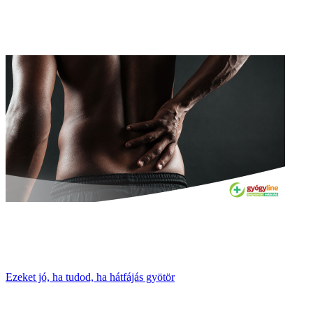
Ezeket jó, ha tudod, ha hátfájás gyötör