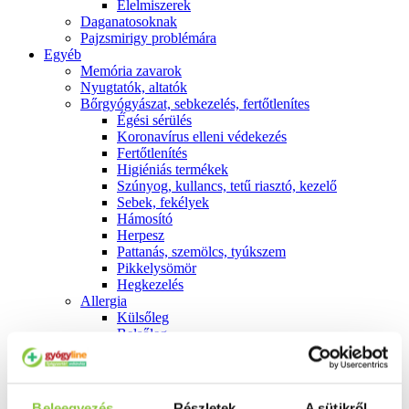
É́lelmiszerek
Daganatosoknak
Pajzsmirigy problémára
Egyéb
Memória zavarok
Nyugtatók, altatók
Bőrgyógyászat, sebkezelés, fertőtlenítes
É́gési sérülés
Koronavírus elleni védekezés
Fertőtlenítés
Higiéniás termékek
Szúnyog, kullancs, tetű riasztó, kezelő
Sebek, fekélyek
Hámosító
Herpesz
Pattanás, szemölcs, tyúkszem
Pikkelysömör
Hegkezelés
Allergia
Külsőleg
Belsőleg
Emésztés
Székrekedés
Hasmenés
Hányás, hányinger
Beleegyezés
Részletek
A sütikről