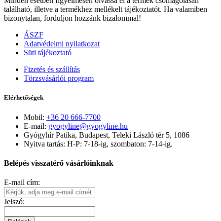
Minden esetben figyelmesen olvassa el a termék csomagolásán
található, illetve a termékhez mellékelt tájékoztatót. Ha valamiben
bizonytalan, forduljon hozzánk bizalommal!
ÁSZF
Adatvédelmi nyilatkozat
Süti tájékoztató
Fizetés és szállítás
Törzsvásárlói program
Elérhetőségek
Mobil:
+36 20 666-7700
E-mail:
gyogyline@gyogyline.hu
Gyógyhír Patika, Budapest, Teleki László tér 5, 1086
Nyitva tartás: H-P: 7-18-ig, szombaton: 7-14-ig.
Belépés visszatérő vásárlóinknak
E-mail cím:
Jelszó: