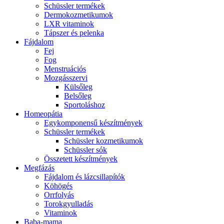
Schüssler termékek
Dermokozmetikumok
LXR vitaminok
Tápszer és pelenka
Fájdalom
Fej
Fog
Menstruációs
Mozgásszervi
Külsőleg
Belsőleg
Sportoláshoz
Homeopátia
Egykomponensű készítmények
Schüssler termékek
Schüssler kozmetikumok
Schüssler sók
Összetett készítmények
Megfázás
Fájdalom és lázcsillapítók
Köhögés
Orrfolyás
Torokgyulladás
Vitaminok
Baba-mama