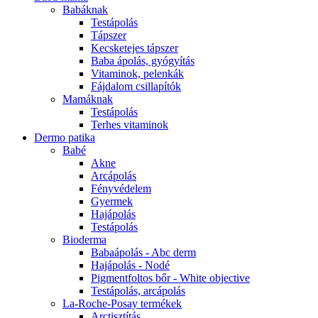
Babáknak
Testápolás
Tápszer
Kecsketejes tápszer
Baba ápolás, gyógyítás
Vitaminok, pelenkák
Fájdalom csillapítók
Mamáknak
Testápolás
Terhes vitaminok
Dermo patika
Babé
Akne
Arcápolás
Fényvédelem
Gyermek
Hajápolás
Testápolás
Bioderma
Babaápolás - Abc derm
Hajápolás - Nodé
Pigmentfoltos bőr - White objective
Testápolás, arcápolás
La-Roche-Posay termékek
Arctisztítás