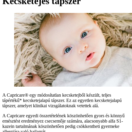
Kecsketejes tápszer
A Capricare® egy módosítatlan kecsketejből készült, teljes
tápértékű* kecsketejalapú tápszer. Ez az egyetlen kecsketejalapú
tápszer, amelyet klinikai vizsgálatoknak vetettek alá.
A Capricare egyedi összetételének köszönhetően gyors és könnyű
emésztést eredményez csecsemője számára, alacsonyabb alfa S1-
kazein tartalmának köszönhetően pedig csökkentheti gyermeke
allergiára való hajlamát.