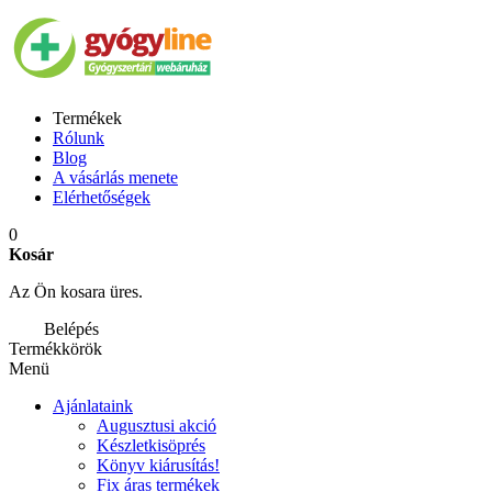
Termékek
Rólunk
Blog
A vásárlás menete
Elérhetőségek
0
Kosár
Az Ön kosara üres.
Belépés
Termékkörök
Menü
Ajánlataink
Augusztusi akció
Készletkisöprés
Könyv kiárusítás!
Fix áras termékek