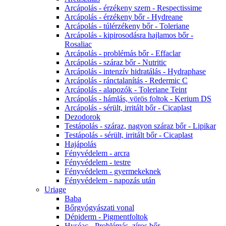
Arcápolás - érzékeny szem - Respectissime
Arcápolás - érzékeny bőr - Hydreane
Arcápolás - túlérzékeny bőr - Toleriane
Arcápolás - kipirosodásra hajlamos bőr -
Rosaliac
Arcápolás - problémás bőr - Effaclar
Arcápolás - száraz bőr - Nutritic
Arcápolás - intenzív hidratálás - Hydraphase
Arcápolás - ránctalanítás - Redermic C
Arcápolás - alapozók - Toleriane Teint
Arcápolás - hámlás, vörös foltok - Kerium DS
Arcápolás - sérült, irritált bőr - Cicaplast
Dezodorok
Testápolás - száraz, nagyon száraz bőr - Lipikar
Testápolás - sérült, irritált bőr - Cicaplast
Hajápolás
Fényvédelem - arcra
Fényvédelem - testre
Fényvédelem - gyermekeknek
Fényvédelem - napozás után
Uriage
Baba
Bőrgyógyászati vonal
Dépiderm - Pigmentfoltok
Hyséac - Problémás, zíros bőr