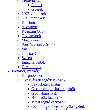
Multivitamin
Felnőtt
Gyerek
LXR vitaminok
GAL termékek
Kalcium
B-vitamin
Koenzim Q10
C-vitaminok
Magnézium
Porc és csont erősítők
Vas
Omega 3
Szelén
Immunerősítők
D-vitaminok
Életmód, szépség
Diagnosztika
Gyógyászati segédeszközök
Fekvőbeteg-ellátás
Gerinc terápia, hasi rögzítők
Gyógyharisnyák
Hőmérők, lázmérők
Járást segítő eszközök
Csuklórögzítők és könyökrögzítők