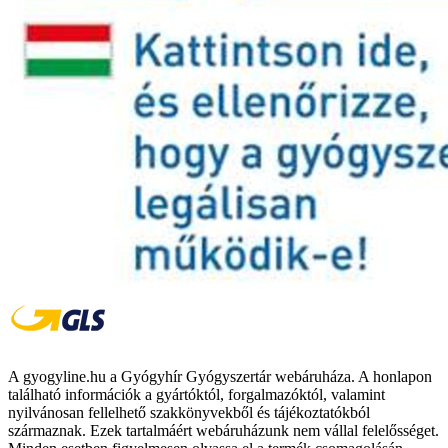
A gyogyline.hu a Gyógyhír Gyógyszertár webáruháza. A honlapon
található információk a gyártóktól, forgalmazóktól, valamint
nyilvánosan fellelhető szakkönyvekből és tájékoztatókból
származnak. Ezek tartalmáért webáruházunk nem vállal felelősséget.