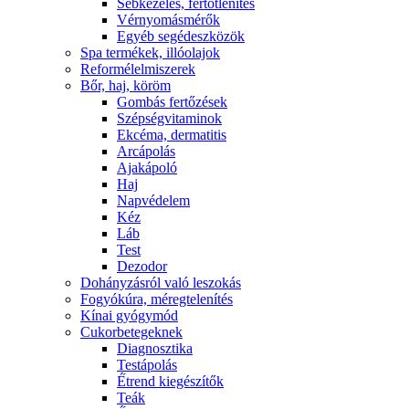
Sebkezelés, fertőtlenítés
Vérnyomásmérők
Egyéb segédeszközök
Spa termékek, illóolajok
Reformélelmiszerek
Bőr, haj, köröm
Gombás fertőzések
Szépségvitaminok
Ekcéma, dermatitis
Arcápolás
Ajakápoló
Haj
Napvédelem
Kéz
Láb
Test
Dezodor
Dohányzásról való leszokás
Fogyókúra, méregtelenítés
Kínai gyógymód
Cukorbetegeknek
Diagnosztika
Testápolás
É́trend kiegészítők
Teák