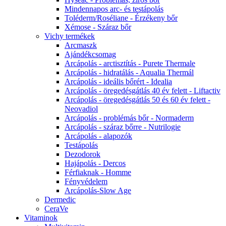
Mindennapos arc- és testápolás
Toléderm/Roséliane - Érzékeny bőr
Xémose - Száraz bőr
Vichy termékek
Arcmaszk
Ajándékcsomag
Arcápolás - arctisztítás - Purete Thermale
Arcápolás - hidratálás - Aqualia Thermál
Arcápolás - ideális bőrért - Idealia
Arcápolás - öregedésgátlás 40 év felett - Liftactiv
Arcápolás - öregedésgátlás 50 és 60 év felett -
Neovadiol
Arcápolás - problémás bőr - Normaderm
Arcápolás - száraz bőrre - Nutrilogie
Arcápolás - alapozók
Testápolás
Dezodorok
Hajápolás - Dercos
Férfiaknak - Homme
Fényvédelem
Arcápolás-Slow Age
Dermedic
CeraVe
Vitaminok