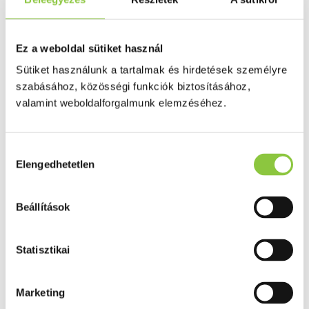
Puffadás, görcs
Probiotikum
Gyomorégés, savtúltenges
Máj és epe betegség
Ez a weboldal sütiket használ
Emésztést elősegítő
Érzékszervek
Sütiket használunk a tartalmak és hirdetések személyre
Szem
szabásához, közösségi funkciók biztosításához,
Orr
valamint weboldalforgalmunk elemzéséhez.
Fül
Húgyutak
Női problémák
Betétek, tamponok
Hozzájárulás
Klimax
Elengedhetetlen
Terhességi tesztek
kiválasztása
Fogamzásgátlás, síkosítók, potencia
Fertőzések, hüvelyflóra helyreállítás
Inkontinencia
Beállítások
Férfi problémák
Prosztata
Potencia
Statisztikai
Szív és érrrendszer
Aranyér
Visszér
Koleszterinszint csökkentők, omega 3
Marketing
Vérnyomás és szív gyógyszerei