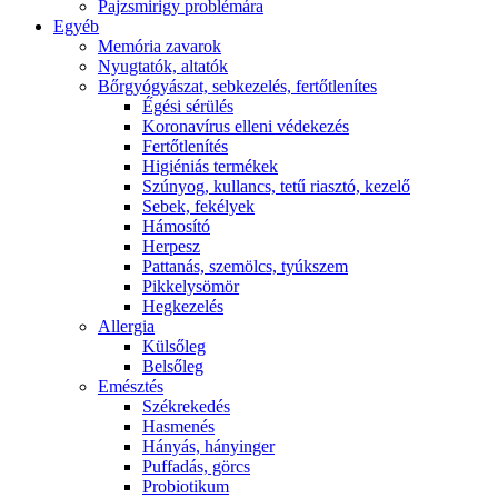
Pajzsmirigy problémára
Egyéb
Memória zavarok
Nyugtatók, altatók
Bőrgyógyászat, sebkezelés, fertőtlenítes
É́gési sérülés
Koronavírus elleni védekezés
Fertőtlenítés
Higiéniás termékek
Szúnyog, kullancs, tetű riasztó, kezelő
Sebek, fekélyek
Hámosító
Herpesz
Pattanás, szemölcs, tyúkszem
Pikkelysömör
Hegkezelés
Allergia
Külsőleg
Belsőleg
Emésztés
Székrekedés
Hasmenés
Hányás, hányinger
Puffadás, görcs
Probiotikum