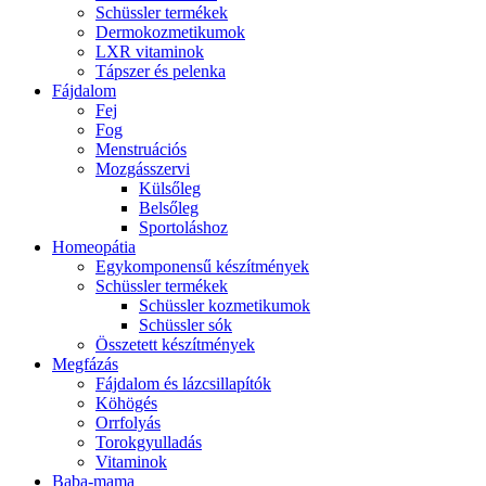
Schüssler termékek
Dermokozmetikumok
LXR vitaminok
Tápszer és pelenka
Fájdalom
Fej
Fog
Menstruációs
Mozgásszervi
Külsőleg
Belsőleg
Sportoláshoz
Homeopátia
Egykomponensű készítmények
Schüssler termékek
Schüssler kozmetikumok
Schüssler sók
Összetett készítmények
Megfázás
Fájdalom és lázcsillapítók
Köhögés
Orrfolyás
Torokgyulladás
Vitaminok
Baba-mama