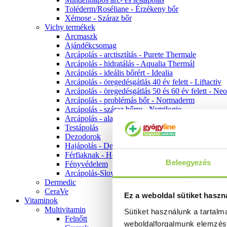
Toléderm/Roséliane - Érzékeny bőr
Xémose - Száraz bőr
Vichy termékek
Arcmaszk
Ajándékcsomag
Arcápolás - arctisztítás - Purete Thermale
Arcápolás - hidratálás - Aqualia Thermál
Arcápolás - ideális bőrért - Idealia
Arcápolás - öregedésgátlás 40 év felett - Liftactiv
Arcápolás - öregedésgátlás 50 és 60 év felett - Ne
Arcápolás - problémás bőr - Normaderm
Arcápolás - száraz bőrre - Nutrilogie
Arcápolás - alapozók
Testápolás
Dezodorok
Hajápolás - Dercos
Férfiaknak - Homme
Beleegyezés
Fényvédelem
Arcápolás-Slow Age
Dermedic
CeraVe
Ez a weboldal sütiket haszn
Vitaminok
Multivitamin
Sütiket használunk a tartal
Felnőtt
weboldalforgalmunk elemzé