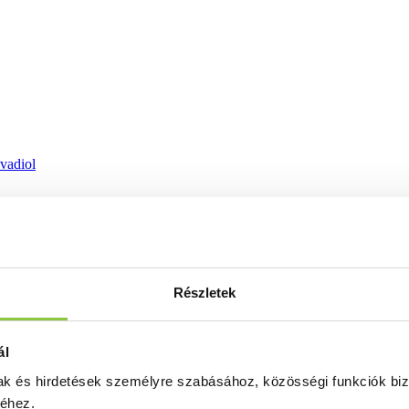
ovadiol
Részletek
ál
mak és hirdetések személyre szabásához, közösségi funkciók biz
séhez.