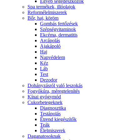
Egyéb segédeszközök
Spa termékek, illóolajok
Reformélelmiszerek
Bőr, haj, köröm
Gombás fertőzések
Szépségvitaminok
Ekcéma, dermatitis
Arcápolás
Ajakápoló
Haj
Napvédelem
Kéz
Láb
Test
Dezodor
Dohányzásról való leszokás
Fogyókúra, méregtelenítés
Kínai gyógymód
Cukorbetegeknek
Diagnosztika
Testápolás
É́trend kiegészítők
Teák
É́lelmiszerek
Daganatosoknak