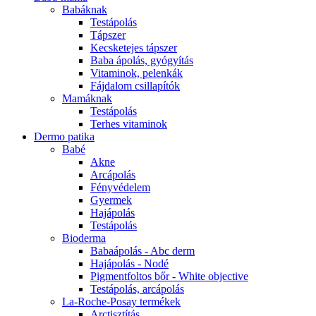
Babáknak
Testápolás
Tápszer
Kecsketejes tápszer
Baba ápolás, gyógyítás
Vitaminok, pelenkák
Fájdalom csillapítók
Mamáknak
Testápolás
Terhes vitaminok
Dermo patika
Babé
Akne
Arcápolás
Fényvédelem
Gyermek
Hajápolás
Testápolás
Bioderma
Babaápolás - Abc derm
Hajápolás - Nodé
Pigmentfoltos bőr - White objective
Testápolás, arcápolás
La-Roche-Posay termékek
Arctisztítás