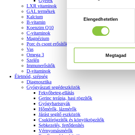
Gyerek
LXR vitaminok
GAL termékek
Hozzájárulás
Kalcium
Elengedhetetlen
kiválasztása
B-vitamin
Koenzim Q10
C-vitaminok
Magnézium
Porc és csont erősítők
Vas
Omega 3
Megtagad
Szelén
Immunerősítők
D-vitaminok
Életmód, szépség
Diagnosztika
Gyógyászati segédeszközök
Fekvőbeteg-ellátás
Gerinc terápia, hasi rögzítők
Gyógyharisnyák
Hőmérők, lázmérők
Járást segítő eszközök
Csuklórögzítők és könyökrögzítők
Sebkezelés, fertőtlenítés
Vérnyomásmérők