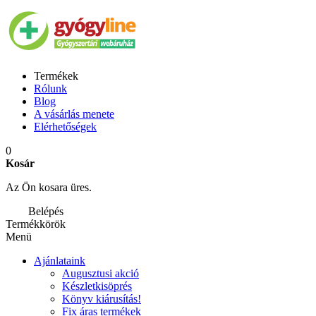
Termékek
Rólunk
Blog
A vásárlás menete
Elérhetőségek
0
Kosár
Az Ön kosara üres.
Belépés
Termékkörök
Menü
Ajánlataink
Augusztusi akció
Készletkisöprés
Könyv kiárusítás!
Fix áras termékek