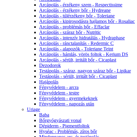
Arcápolás - érzékeny szem - Respectissime
Arcápolás - érzékeny bőr - Hydreane
Arcápolás - túlérzékeny bőr - Toleriane
Arcápolás - kipirosodásra hajlamos bőr - Rosaliac
Arcápolás - problémás bőr - Effaclar
Arcápolás - száraz bőr - Nutritic
Arcápolás - intenzív hidratálás - Hydraphase
Arcápolás - ránctalanítás - Redermic C
Arcápolás - alapozók - Toleriane Teint
Arcápolás - hámlás, vörös foltok - Kerium DS
Arcápolás - sérült, irritált bőr - Cicaplast
Dezodorok
Testápolás - száraz, nagyon száraz bőr - Lipikar
Testápolás - sérült, irritált bőr - Cicaplast
Hajápolás
Fényvédelem - arcra
Fényvédelem - testre
Fényvédelem - gyermekeknek
Fényvédelem - napozás után
Uriage
Baba
Bőrgyógyászati vonal
Dépiderm - Pigmentfoltok
Hyséac - Problémás, zíros bőr
Mindennapos arc- és testápolás