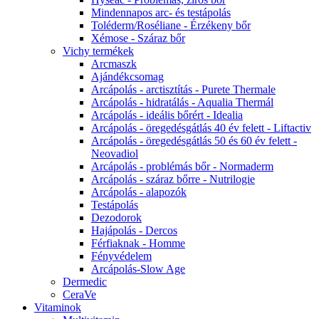
Mindennapos arc- és testápolás
Toléderm/Roséliane - Érzékeny bőr
Xémose - Száraz bőr
Vichy termékek
Arcmaszk
Ajándékcsomag
Arcápolás - arctisztítás - Purete Thermale
Arcápolás - hidratálás - Aqualia Thermál
Arcápolás - ideális bőrért - Idealia
Arcápolás - öregedésgátlás 40 év felett - Liftactiv
Arcápolás - öregedésgátlás 50 és 60 év felett -
Neovadiol
Arcápolás - problémás bőr - Normaderm
Arcápolás - száraz bőrre - Nutrilogie
Arcápolás - alapozók
Testápolás
Dezodorok
Hajápolás - Dercos
Férfiaknak - Homme
Fényvédelem
Arcápolás-Slow Age
Dermedic
CeraVe
Vitaminok