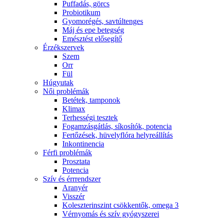
Puffadás, görcs
Probiotikum
Gyomorégés, savtúltenges
Máj és epe betegség
Emésztést elősegítő
Érzékszervek
Szem
Orr
Fül
Húgyutak
Női problémák
Betétek, tamponok
Klimax
Terhességi tesztek
Fogamzásgátlás, síkosítók, potencia
Fertőzések, hüvelyflóra helyreállítás
Inkontinencia
Férfi problémák
Prosztata
Potencia
Szív és érrrendszer
Aranyér
Visszér
Koleszterinszint csökkentők, omega 3
Vérnyomás és szív gyógyszerei