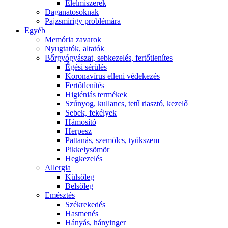
É́lelmiszerek
Daganatosoknak
Pajzsmirigy problémára
Egyéb
Memória zavarok
Nyugtatók, altatók
Bőrgyógyászat, sebkezelés, fertőtlenítes
É́gési sérülés
Koronavírus elleni védekezés
Fertőtlenítés
Higiéniás termékek
Szúnyog, kullancs, tetű riasztó, kezelő
Sebek, fekélyek
Hámosító
Herpesz
Pattanás, szemölcs, tyúkszem
Pikkelysömör
Hegkezelés
Allergia
Külsőleg
Belsőleg
Emésztés
Székrekedés
Hasmenés
Hányás, hányinger