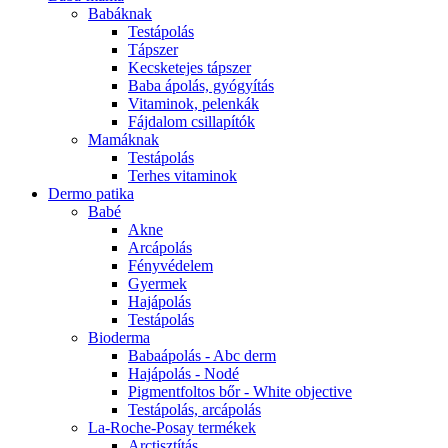
Babáknak
Testápolás
Tápszer
Kecsketejes tápszer
Baba ápolás, gyógyítás
Vitaminok, pelenkák
Fájdalom csillapítók
Mamáknak
Testápolás
Terhes vitaminok
Dermo patika
Babé
Akne
Arcápolás
Fényvédelem
Gyermek
Hajápolás
Testápolás
Bioderma
Babaápolás - Abc derm
Hajápolás - Nodé
Pigmentfoltos bőr - White objective
Testápolás, arcápolás
La-Roche-Posay termékek
Arctisztítás