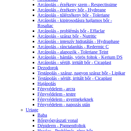
Arcápolás - érzékeny szem - Respectissime
Arcápolás - érzékeny bőr - Hydreane
Arcápolás - túlérzékeny bőr - Toleriane
Arcápolás - kipirosodásra hajlamos bőr -
Rosaliac
Arcápolás - problémás bőr - Effaclar
Arcápolás - száraz bőr - Nutritic
Arcápolás - intenzív hidratálás - Hydraphase
Arcápolás - ránctalanítás - Redermic C
Arcápolás - alapozók - Toleriane Teint
Arcápolás - hámlás, vörös foltok - Kerium DS
Arcápolás - sérült, irritált bőr - Cicaplast
Dezodorok
Testápolás - száraz, nagyon száraz bőr - Lipikar
Testápolás - sérült, irritált bőr - Cicaplast
Hajápolás
Fényvédelem - arcra
Fényvédelem - testre
Fényvédelem - gyermekeknek
Fényvédelem - napozás után
Uriage
Baba
Bőrgyógyászati vonal
Dépiderm - Pigmentfoltok
Hyséac - Problémás, zíros bőr