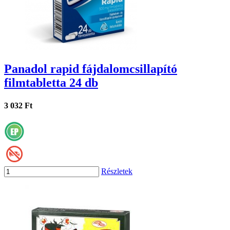
Panadol rapid fájdalomcsillapító
filmtabletta 24 db
3 032 Ft
Részletek