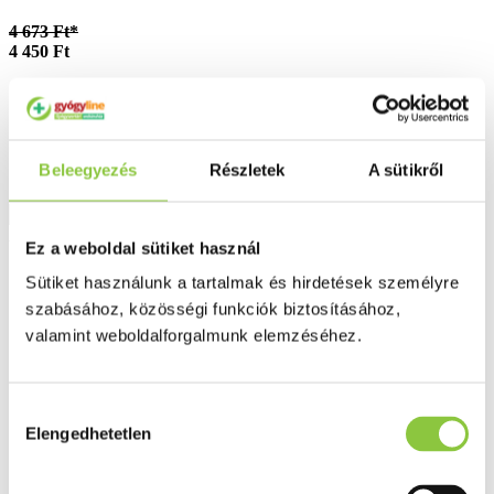
4 673 Ft*
4 450 Ft
*az akció előtti 30 nap legalacsonyabb ára
Beleegyezés
Részletek
A sütikről
Részletek
Akció
Ez a weboldal sütiket használ
Sütiket használunk a tartalmak és hirdetések személyre
szabásához, közösségi funkciók biztosításához,
valamint weboldalforgalmunk elemzéséhez.
Hozzájárulás
Elengedhetetlen
kiválasztása