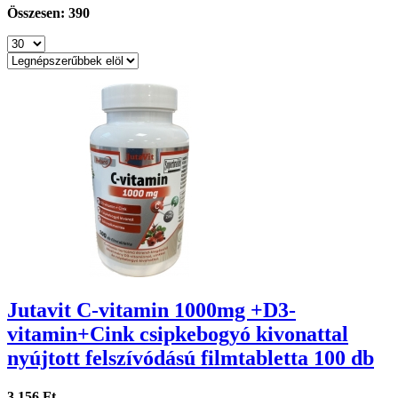
Összesen: 390
Jutavit C-vitamin 1000mg +D3-
vitamin+Cink csipkebogyó kivonattal
nyújtott felszívódású filmtabletta 100 db
3 156 Ft