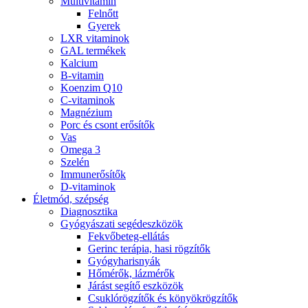
Multivitamin
Felnőtt
Gyerek
LXR vitaminok
GAL termékek
Kalcium
B-vitamin
Koenzim Q10
C-vitaminok
Magnézium
Porc és csont erősítők
Vas
Omega 3
Szelén
Immunerősítők
D-vitaminok
Életmód, szépség
Diagnosztika
Gyógyászati segédeszközök
Fekvőbeteg-ellátás
Gerinc terápia, hasi rögzítők
Gyógyharisnyák
Hőmérők, lázmérők
Járást segítő eszközök
Csuklórögzítők és könyökrögzítők