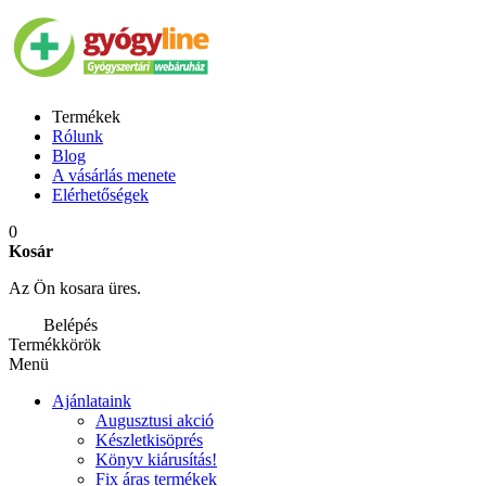
Termékek
Rólunk
Blog
A vásárlás menete
Elérhetőségek
0
Kosár
Az Ön kosara üres.
Belépés
Termékkörök
Menü
Ajánlataink
Augusztusi akció
Készletkisöprés
Könyv kiárusítás!
Fix áras termékek