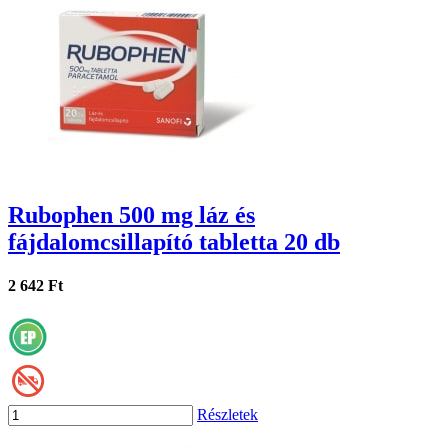
Rubophen 500 mg láz és
fájdalomcsillapító tabletta 20 db
2 642 Ft
Részletek