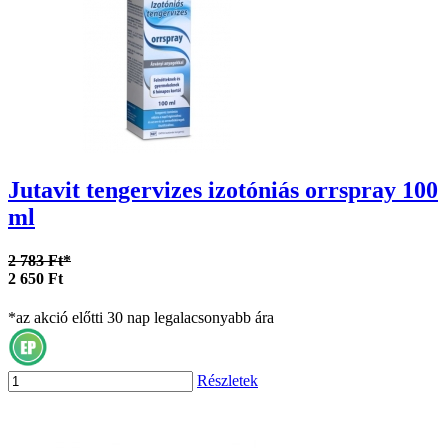
Jutavit tengervizes izotóniás orrspray 100
ml
2 783 Ft*
2 650 Ft
*az akció előtti 30 nap legalacsonyabb ára
Részletek