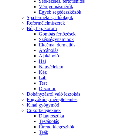
Sebkezelés, fertőtlenítés
Vérnyomásmérők
Egyéb segédeszközök
Spa termékek, illóolajok
Reformélelmiszerek
Bőr, haj, köröm
Gombás fertőzések
Szépségvitaminok
Ekcéma, dermatitis
Arcápolás
Ajakápoló
Haj
Napvédelem
Kéz
Láb
Test
Dezodor
Dohányzásról való leszokás
Fogyókúra, méregtelenítés
Kínai gyógymód
Cukorbetegeknek
Diagnosztika
Testápolás
É́trend kiegészítők
Teák