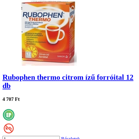
Rubophen thermo citrom ízű forróital 12
db
4 707 Ft
Részletek