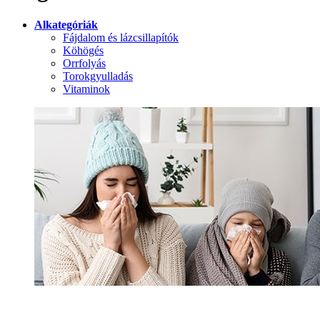
Alkategóriák
Fájdalom és lázcsillapítók
Köhögés
Orrfolyás
Torokgyulladás
Vitaminok