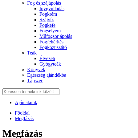
Fog és szájápolás
Í́nygyulladás
Fogkrém
Szájvíz
Fogkefe
Fogselyem
Műfogsor ápolás
Fogfehérítés
Fogköztisztító
Teák
É́lvezeti
Gyógyteák
Könyvek
Egészség ajándékba
Tápszer
Ajánlataink
Főoldal
Megfázás
Megfázás