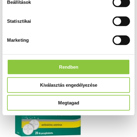
Beállítások
Rhinospray orrspray 10 ml
Statisztikai
4 322 Ft*
3 750 Ft
Marketing
*az akció előtti 30 nap legalacsonyabb ára
Rendben
Részletek
Kiválasztás engedélyezése
Megtagad