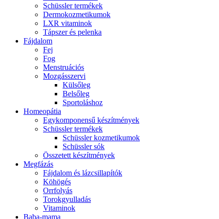
Schüssler termékek
Dermokozmetikumok
LXR vitaminok
Tápszer és pelenka
Fájdalom
Fej
Fog
Menstruációs
Mozgásszervi
Külsőleg
Belsőleg
Sportoláshoz
Homeopátia
Egykomponensű készítmények
Schüssler termékek
Schüssler kozmetikumok
Schüssler sók
Összetett készítmények
Megfázás
Fájdalom és lázcsillapítók
Köhögés
Orrfolyás
Torokgyulladás
Vitaminok
Baba-mama