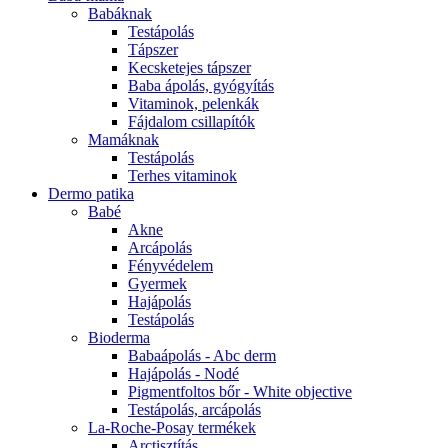
Babáknak
Testápolás
Tápszer
Kecsketejes tápszer
Baba ápolás, gyógyítás
Vitaminok, pelenkák
Fájdalom csillapítók
Mamáknak
Testápolás
Terhes vitaminok
Dermo patika
Babé
Akne
Arcápolás
Fényvédelem
Gyermek
Hajápolás
Testápolás
Bioderma
Babaápolás - Abc derm
Hajápolás - Nodé
Pigmentfoltos bőr - White objective
Testápolás, arcápolás
La-Roche-Posay termékek
Arctisztítás