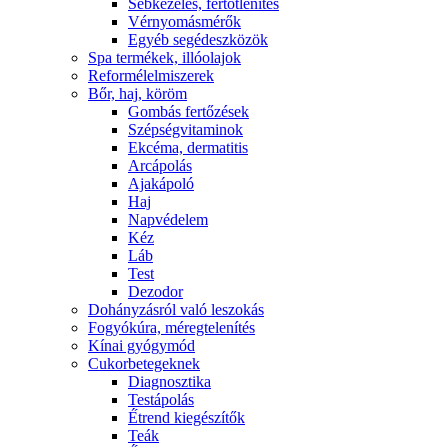
Sebkezelés, fertőtlenítés
Vérnyomásmérők
Egyéb segédeszközök
Spa termékek, illóolajok
Reformélelmiszerek
Bőr, haj, köröm
Gombás fertőzések
Szépségvitaminok
Ekcéma, dermatitis
Arcápolás
Ajakápoló
Haj
Napvédelem
Kéz
Láb
Test
Dezodor
Dohányzásról való leszokás
Fogyókúra, méregtelenítés
Kínai gyógymód
Cukorbetegeknek
Diagnosztika
Testápolás
É́trend kiegészítők
Teák