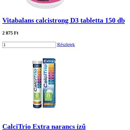
Vitabalans calcistrong D3 tabletta 150 db
2 875 Ft
Részletek
CalciTrio Extra narancs ízű