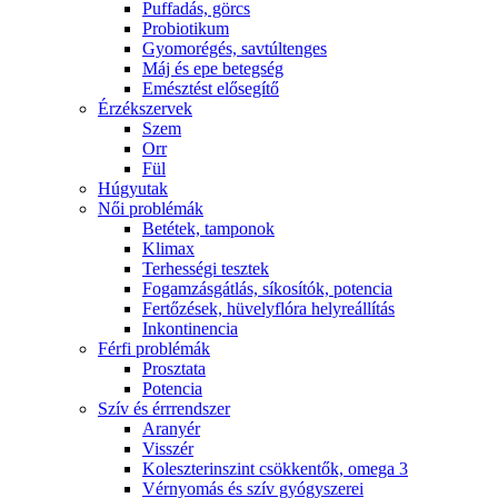
Puffadás, görcs
Probiotikum
Gyomorégés, savtúltenges
Máj és epe betegség
Emésztést elősegítő
Érzékszervek
Szem
Orr
Fül
Húgyutak
Női problémák
Betétek, tamponok
Klimax
Terhességi tesztek
Fogamzásgátlás, síkosítók, potencia
Fertőzések, hüvelyflóra helyreállítás
Inkontinencia
Férfi problémák
Prosztata
Potencia
Szív és érrrendszer
Aranyér
Visszér
Koleszterinszint csökkentők, omega 3
Vérnyomás és szív gyógyszerei