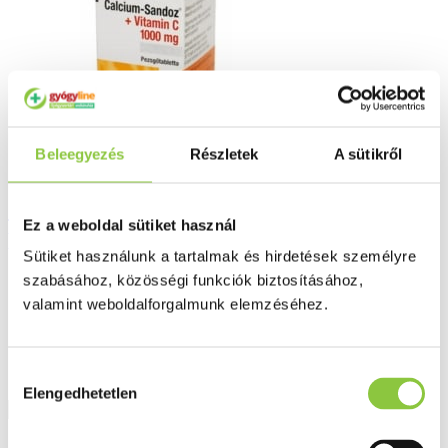
Beleegyezés
Részletek
A sütikről
Calcium-Sandoz + Vitamin C 1000 mg
Ez a weboldal sütiket használ
pezsgőtabletta, 10 db
Sütiket használunk a tartalmak és hirdetések személyre
1 700 Ft
szabásához, közösségi funkciók biztosításához,
valamint weboldalforgalmunk elemzéséhez.
Hozzájárulás
Elengedhetetlen
kiválasztása
Részletek