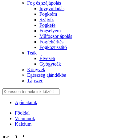
Fog és szájápolás
Í́nygyulladás
Fogkrém
Szájvíz
Fogkefe
Fogselyem
Műfogsor ápolás
Fogfehérítés
Fogköztisztító
Teák
É́lvezeti
Gyógyteák
Könyvek
Egészség ajándékba
Tápszer
Ajánlataink
Főoldal
Vitaminok
Kalcium