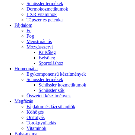
Schüssler termékek
Dermokozmetikumok
LXR vitaminok
Tápszer és pelenka
Fájdalom
Fej
Fog
Menstruációs
Mozgásszervi
Külsőleg
Belsőleg
Sportoláshoz
Homeopátia
Egykomponensű készítmények
Schüssler termékek
Schüssler kozmetikumok
Schüssler sók
Összetett készítmények
Megfázás
Fájdalom és lázcsillapítók
Köhögés
Orrfolyás
Torokgyulladás
Vitaminok
Baba-mama