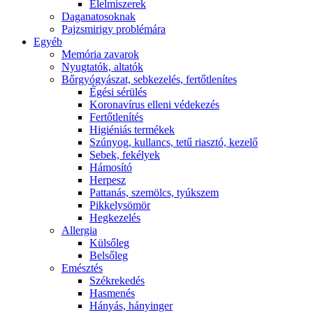
É́lelmiszerek
Daganatosoknak
Pajzsmirigy problémára
Egyéb
Memória zavarok
Nyugtatók, altatók
Bőrgyógyászat, sebkezelés, fertőtlenítes
É́gési sérülés
Koronavírus elleni védekezés
Fertőtlenítés
Higiéniás termékek
Szúnyog, kullancs, tetű riasztó, kezelő
Sebek, fekélyek
Hámosító
Herpesz
Pattanás, szemölcs, tyúkszem
Pikkelysömör
Hegkezelés
Allergia
Külsőleg
Belsőleg
Emésztés
Székrekedés
Hasmenés
Hányás, hányinger