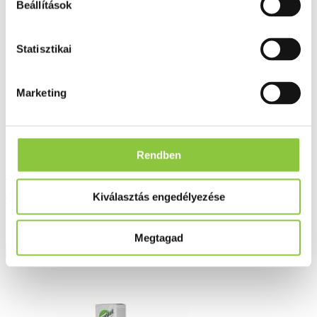
Beállítások
Statisztikai
Marketing
Rendben
Jutavit kalcium + magnézium + cink + D3
forte tabletta 30 db
Kiválasztás engedélyezése
1 387 Ft
Megtagad
Részletek