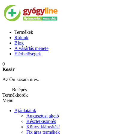
Termékek
Rólunk
Blog
A vásárlás menete
Elérhetőségek
0
Kosár
Az Ön kosara üres.
Belépés
Termékkörök
Menü
Ajánlataink
Augusztusi akció
Készletkisöprés
Könyv kiárusítás!
Fix áras termékek