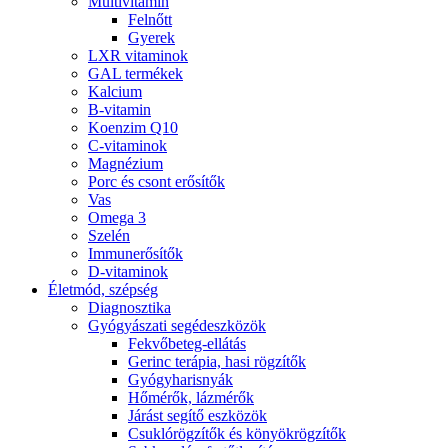
Multivitamin
Felnőtt
Gyerek
LXR vitaminok
GAL termékek
Kalcium
B-vitamin
Koenzim Q10
C-vitaminok
Magnézium
Porc és csont erősítők
Vas
Omega 3
Szelén
Immunerősítők
D-vitaminok
Életmód, szépség
Diagnosztika
Gyógyászati segédeszközök
Fekvőbeteg-ellátás
Gerinc terápia, hasi rögzítők
Gyógyharisnyák
Hőmérők, lázmérők
Járást segítő eszközök
Csuklórögzítők és könyökrögzítők