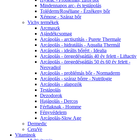
Mindennapos arc- és testápolás
Toléderm/Roséliane - Érzékeny bőr
Xémose - Száraz bőr
Vichy termékek
Arcmaszk
Ajándékcsomag
Arcápolás - arctisztítás - Purete Thermale
Arcápolás - hidratálás - Aqualia Thermál
Arcápolás - ideális bőrért - Idealia
Arcápolás - öregedésgátlás 40 év felett - Liftactiv
Arcápolás - öregedésgátlás 50 és 60 év felett -
Neovadiol
Arcápolás - problémás bőr - Normaderm
Arcápolás - száraz bőrre - Nutrilogie
Arcápolás - alapozók
Testápolás
Dezodorok
Hajápolás - Dercos
Férfiaknak - Homme
Fényvédelem
Arcápolás-Slow Age
Dermedic
CeraVe
Vitaminok