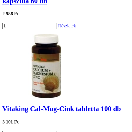
kapszula 60 db
2 586 Ft
Részletek
Vitaking Cal-Mag-Cink tabletta 100 db
3 101 Ft