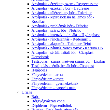
Arcápolás - érzékeny szem - Respectissime
Arcápolás - érzékeny bőr - Hydreane
Arcápolás - túlérzékeny bőr - Toleriane
Arcápolás - kipirosodásra hajlamos bőr -
Rosaliac
Arcápolás - problémás bőr - Effaclar
Arcápolás - száraz bőr - Nutritic
Arcápolás - intenzív hidratálás - Hydraphase
Arcápolás - ránctalanítás - Redermic C
Arcápolás - alapozók - Toleriane Teint
Arcápolás - hámlás, vörös foltok - Kerium DS
Arcápolás - sérült, irritált bőr - Cicaplast
Dezodorok
Testápolás - száraz, nagyon száraz bőr - Lipikar
Testápolás - sérült, irritált bőr - Cicaplast
Hajápolás
Fényvédelem - arcra
Fényvédelem - testre
Fényvédelem - gyermekeknek
Fényvédelem - napozás után
Uriage
Baba
Bőrgyógyászati vonal
Dépiderm - Pigmentfoltok
Hyséac - Problémás, zíros bőr