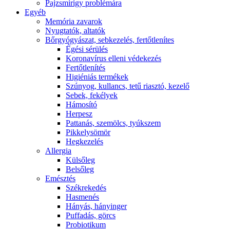
Pajzsmirigy problémára
Egyéb
Memória zavarok
Nyugtatók, altatók
Bőrgyógyászat, sebkezelés, fertőtlenítes
É́gési sérülés
Koronavírus elleni védekezés
Fertőtlenítés
Higiéniás termékek
Szúnyog, kullancs, tetű riasztó, kezelő
Sebek, fekélyek
Hámosító
Herpesz
Pattanás, szemölcs, tyúkszem
Pikkelysömör
Hegkezelés
Allergia
Külsőleg
Belsőleg
Emésztés
Székrekedés
Hasmenés
Hányás, hányinger
Puffadás, görcs
Probiotikum