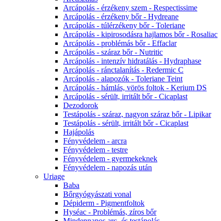
Arcápolás - érzékeny szem - Respectissime
Arcápolás - érzékeny bőr - Hydreane
Arcápolás - túlérzékeny bőr - Toleriane
Arcápolás - kipirosodásra hajlamos bőr - Rosaliac
Arcápolás - problémás bőr - Effaclar
Arcápolás - száraz bőr - Nutritic
Arcápolás - intenzív hidratálás - Hydraphase
Arcápolás - ránctalanítás - Redermic C
Arcápolás - alapozók - Toleriane Teint
Arcápolás - hámlás, vörös foltok - Kerium DS
Arcápolás - sérült, irritált bőr - Cicaplast
Dezodorok
Testápolás - száraz, nagyon száraz bőr - Lipikar
Testápolás - sérült, irritált bőr - Cicaplast
Hajápolás
Fényvédelem - arcra
Fényvédelem - testre
Fényvédelem - gyermekeknek
Fényvédelem - napozás után
Uriage
Baba
Bőrgyógyászati vonal
Dépiderm - Pigmentfoltok
Hyséac - Problémás, zíros bőr
Mindennapos arc- és testápolás