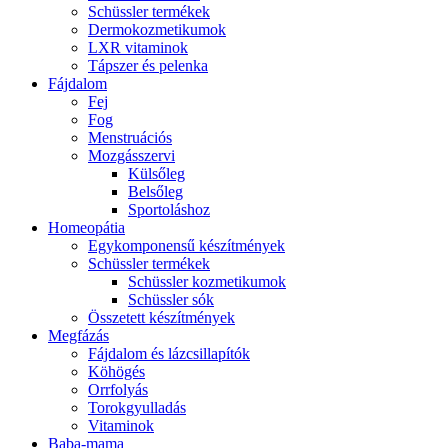
Schüssler termékek
Dermokozmetikumok
LXR vitaminok
Tápszer és pelenka
Fájdalom
Fej
Fog
Menstruációs
Mozgásszervi
Külsőleg
Belsőleg
Sportoláshoz
Homeopátia
Egykomponensű készítmények
Schüssler termékek
Schüssler kozmetikumok
Schüssler sók
Összetett készítmények
Megfázás
Fájdalom és lázcsillapítók
Köhögés
Orrfolyás
Torokgyulladás
Vitaminok
Baba-mama