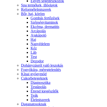
Egyéb segédeszközök
Spa termékek, illóolajok
Reformélelmiszerek
Bőr, haj, köröm
Gombás fertőzések
Szépségvitaminok
Ekcéma, dermatitis
Arcápolás
Ajakápoló
Haj
Napvédelem
Kéz
Láb
Test
Dezodor
Dohányzásról való leszokás
Fogyókúra, méregtelenítés
Kínai gyógymód
Cukorbetegeknek
Diagnosztika
Testápolás
É́trend kiegészítők
Teák
É́lelmiszerek
Daganatosoknak