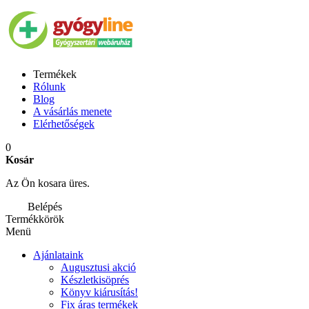
Termékek
Rólunk
Blog
A vásárlás menete
Elérhetőségek
0
Kosár
Az Ön kosara üres.
Belépés
Termékkörök
Menü
Ajánlataink
Augusztusi akció
Készletkisöprés
Könyv kiárusítás!
Fix áras termékek