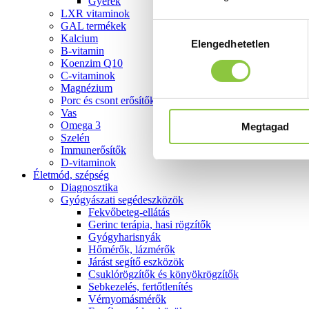
Gyerek
LXR vitaminok
GAL termékek
Hozzájárulás
Kalcium
Elengedhetetlen
kiválasztása
B-vitamin
Koenzim Q10
C-vitaminok
Magnézium
Porc és csont erősítők
Vas
Omega 3
Megtagad
Szelén
Immunerősítők
D-vitaminok
Életmód, szépség
Diagnosztika
Gyógyászati segédeszközök
Fekvőbeteg-ellátás
Gerinc terápia, hasi rögzítők
Gyógyharisnyák
Hőmérők, lázmérők
Járást segítő eszközök
Csuklórögzítők és könyökrögzítők
Sebkezelés, fertőtlenítés
Vérnyomásmérők