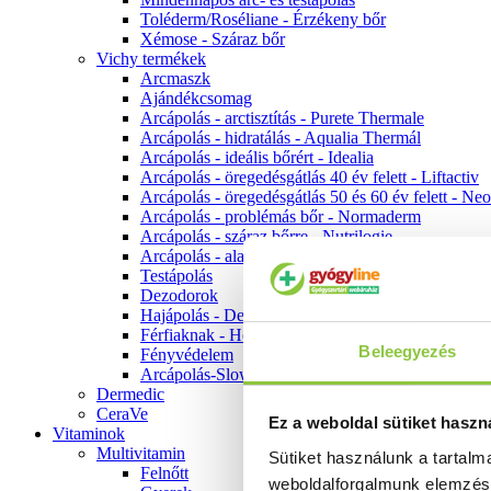
Toléderm/Roséliane - Érzékeny bőr
Xémose - Száraz bőr
Vichy termékek
Arcmaszk
Ajándékcsomag
Arcápolás - arctisztítás - Purete Thermale
Arcápolás - hidratálás - Aqualia Thermál
Arcápolás - ideális bőrért - Idealia
Arcápolás - öregedésgátlás 40 év felett - Liftactiv
Arcápolás - öregedésgátlás 50 és 60 év felett - Ne
Arcápolás - problémás bőr - Normaderm
Arcápolás - száraz bőrre - Nutrilogie
Arcápolás - alapozók
Testápolás
Dezodorok
Hajápolás - Dercos
Férfiaknak - Homme
Beleegyezés
Fényvédelem
Arcápolás-Slow Age
Dermedic
CeraVe
Ez a weboldal sütiket haszn
Vitaminok
Multivitamin
Sütiket használunk a tartal
Felnőtt
weboldalforgalmunk elemzé