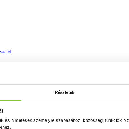
ovadiol
Részletek
ál
mak és hirdetések személyre szabásához, közösségi funkciók biz
séhez.