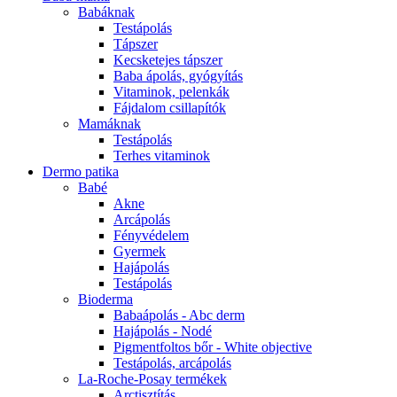
Babáknak
Testápolás
Tápszer
Kecsketejes tápszer
Baba ápolás, gyógyítás
Vitaminok, pelenkák
Fájdalom csillapítók
Mamáknak
Testápolás
Terhes vitaminok
Dermo patika
Babé
Akne
Arcápolás
Fényvédelem
Gyermek
Hajápolás
Testápolás
Bioderma
Babaápolás - Abc derm
Hajápolás - Nodé
Pigmentfoltos bőr - White objective
Testápolás, arcápolás
La-Roche-Posay termékek
Arctisztítás