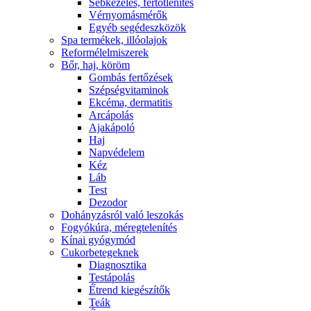
Sebkezelés, fertőtlenítés
Vérnyomásmérők
Egyéb segédeszközök
Spa termékek, illóolajok
Reformélelmiszerek
Bőr, haj, köröm
Gombás fertőzések
Szépségvitaminok
Ekcéma, dermatitis
Arcápolás
Ajakápoló
Haj
Napvédelem
Kéz
Láb
Test
Dezodor
Dohányzásról való leszokás
Fogyókúra, méregtelenítés
Kínai gyógymód
Cukorbetegeknek
Diagnosztika
Testápolás
É́trend kiegészítők
Teák