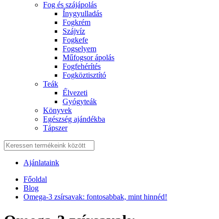
Fog és szájápolás
Í́nygyulladás
Fogkrém
Szájvíz
Fogkefe
Fogselyem
Műfogsor ápolás
Fogfehérítés
Fogköztisztító
Teák
É́lvezeti
Gyógyteák
Könyvek
Egészség ajándékba
Tápszer
Ajánlataink
Főoldal
Blog
Omega-3 zsírsavak: fontosabbak, mint hinnéd!