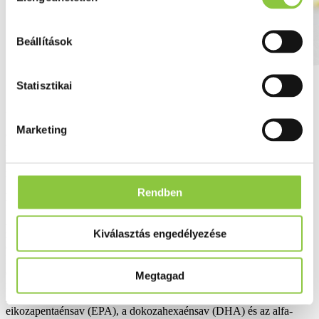
Beállítások
Statisztikai
Aki szereti a tengeri halakat az igazán jó nyomon jár, ugyanis
rendszeres fogyasztásukkal megvan az esélye arra, hogy közel
Marketing
elegendő omega-3 zsírsavakat juttat a szervezetébe. Cikkünkben
megmutatjuk, hogy miért olyan lényeges ez, hogyan járul hozzá az
életminőségünkhöz, és a tengeri halakon kívül hogyan juthatunk
még hozzá az omega-3 zsírsavakhoz.
Rendben
Miről is van szó pontosan?
Annak ellenére, hogy a szervezetünk természetes úton az omega-3
Kiválasztás engedélyezése
zsírsavak egyik elemét sem állítja elő, mégis elengedhetetlen az
egészséges működésünkhöz. Ennek e ténynek megfelelően fontos,
hogy külsőleg gondoskodjuk a fogyasztásáról. Legjobb, ha az
étrendünkbe be tudjuk illeszteni, azonban specifikus előfordulása
Megtagad
miatt ez nehéz, így segítség lehet, ha táplálékkiegészítők formájában
fogyasztjuk. Az omega-3 zsírsavak legismertebb elemei az
eikozapentaénsav (EPA), a dokozahexaénsav (DHA) és az alfa-