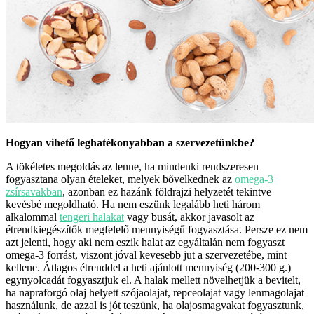
Hogyan vihető leghatékonyabban a szervezetünkbe?
A tökéletes megoldás az lenne, ha mindenki rendszeresen
fogyasztana olyan ételeket, melyek bővelkednek az
omega-3
zsírsavakban
, azonban ez hazánk földrajzi helyzetét tekintve
kevésbé megoldható. Ha nem eszünk legalább heti három
alkalommal
tengeri halakat
vagy busát, akkor javasolt az
étrendkiegészítők megfelelő mennyiségű fogyasztása. Persze ez nem
azt jelenti, hogy aki nem eszik halat az egyáltalán nem fogyaszt
omega-3 forrást, viszont jóval kevesebb jut a szervezetébe, mint
kellene. Átlagos étrenddel a heti ajánlott mennyiség (200-300 g.)
egynyolcadát fogyasztjuk el. A halak mellett növelhetjük a bevitelt,
ha napraforgó olaj helyett szójaolajat, repceolajat vagy lenmagolajat
használunk, de azzal is jót teszünk, ha olajosmagvakat fogyasztunk,