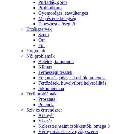
Puffadás, görcs
Probiotikum
Gyomorégés, savtúltenges
Máj és epe betegség
Emésztést elősegítő
Érzékszervek
Szem
Orr
Fül
Húgyutak
Női problémák
Betétek, tamponok
Klimax
Terhességi tesztek
Fogamzásgátlás, síkosítók, potencia
Fertőzések, hüvelyflóra helyreállítás
Inkontinencia
Férfi problémák
Prosztata
Potencia
Szív és érrrendszer
Aranyér
Visszér
Koleszterinszint csökkentők, omega 3
Vérnyomás és szív gyógyszerei