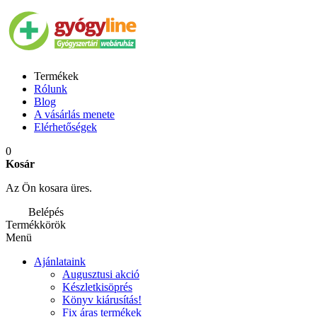
Termékek
Rólunk
Blog
A vásárlás menete
Elérhetőségek
0
Kosár
Az Ön kosara üres.
Belépés
Termékkörök
Menü
Ajánlataink
Augusztusi akció
Készletkisöprés
Könyv kiárusítás!
Fix áras termékek