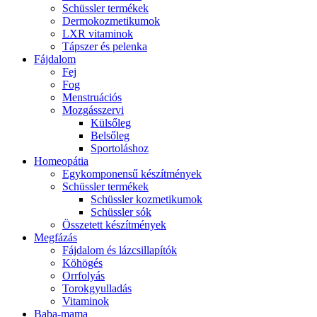
Schüssler termékek
Dermokozmetikumok
LXR vitaminok
Tápszer és pelenka
Fájdalom
Fej
Fog
Menstruációs
Mozgásszervi
Külsőleg
Belsőleg
Sportoláshoz
Homeopátia
Egykomponensű készítmények
Schüssler termékek
Schüssler kozmetikumok
Schüssler sók
Összetett készítmények
Megfázás
Fájdalom és lázcsillapítók
Köhögés
Orrfolyás
Torokgyulladás
Vitaminok
Baba-mama