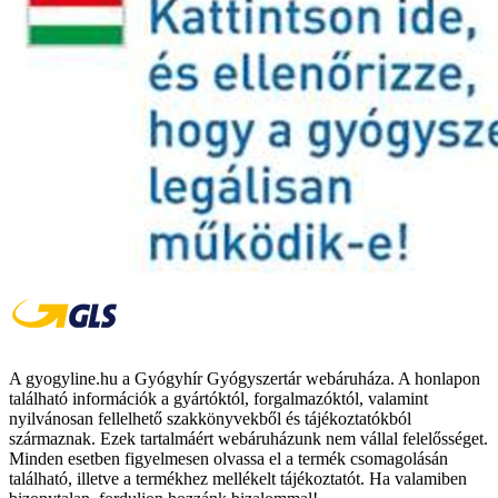
A gyogyline.hu a Gyógyhír Gyógyszertár webáruháza. A honlapon
található információk a gyártóktól, forgalmazóktól, valamint
nyilvánosan fellelhető szakkönyvekből és tájékoztatókból
származnak. Ezek tartalmáért webáruházunk nem vállal felelősséget.
Minden esetben figyelmesen olvassa el a termék csomagolásán
található, illetve a termékhez mellékelt tájékoztatót. Ha valamiben