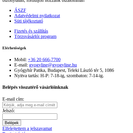
bizonytalan, forduljon hozzánk bizalommal!
ÁSZF
Adatvédelmi nyilatkozat
Süti tájékoztató
Fizetés és szállítás
Törzsvásárlói program
Elérhetőségek
Mobil:
+36 20 666-7700
E-mail:
gyogyline@gyogyline.hu
Gyógyhír Patika, Budapest, Teleki László tér 5, 1086
Nyitva tartás: H-P: 7-18-ig, szombaton: 7-14-ig.
Belépés visszatérő vásárlóinknak
E-mail cím:
Jelszó:
Belépek
Elfelejtettem a jelszavamat