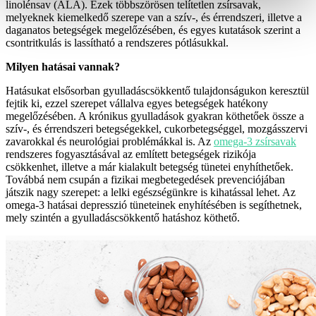
linolénsav (ALA). Ezek többszörösen telítetlen zsírsavak,
melyeknek kiemelkedő szerepe van a szív-, és érrendszeri, illetve a
daganatos betegségek megelőzésében, és egyes kutatások szerint a
csontritkulás is lassítható a rendszeres pótlásukkal.
Milyen hatásai vannak?
Hatásukat elsősorban gyulladáscsökkentő tulajdonságukon keresztül
fejtik ki, ezzel szerepet vállalva egyes betegségek hatékony
megelőzésében. A krónikus gyulladások gyakran köthetőek össze a
szív-, és érrendszeri betegségekkel, cukorbetegséggel, mozgásszervi
zavarokkal és neurológiai problémákkal is. Az
omega-3 zsírsavak
r
end
szeres fogyasztásával az említett betegségek rizikója
csökkenhet, illetve a már kialakult betegség tünetei enyhíthetőek.
Továbbá nem csupán a fizikai megbetegedések prevenciójában
játszik nagy szerepet: a lelki egészségünkre is kihatással lehet. Az
omega-3 hatásai depresszió tüneteinek enyhítésében is segíthetnek,
mely szintén a gyulladáscsökkentő hatáshoz köthető.