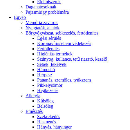
É́lelmiszerek
Daganatosoknak
Pajzsmirigy problémára
Egyéb
Memória zavarok
Nyugtatók, altatók
Bőrgyógyászat, sebkezelés, fertőtlenítes
É́gési sérülés
Koronavírus elleni védekezés
Fertőtlenítés
Higiéniás termékek
Szúnyog, kullancs, tetű riasztó, kezelő
Sebek, fekélyek
Hámosító
Herpesz
Pattanás, szemölcs, tyúkszem
Pikkelysömör
Hegkezelés
Allergia
Külsőleg
Belsőleg
Emésztés
Székrekedés
Hasmenés
Hányás, hányinger