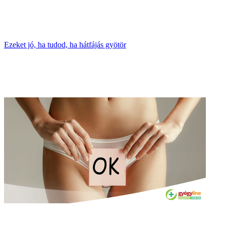
Ezeket jó, ha tudod, ha hátfájás gyötör