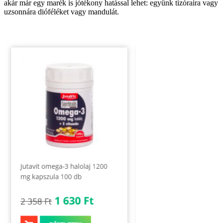
akár már egy marék is jótékony hatással lehet: együnk tízóraira vagy
uzsonnára dióféléket vagy mandulát.