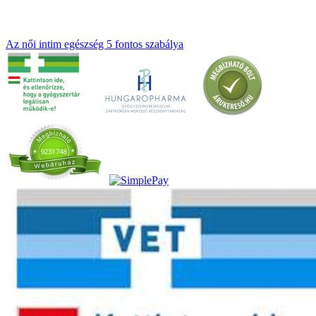
Az női intim egészség 5 fontos szabálya