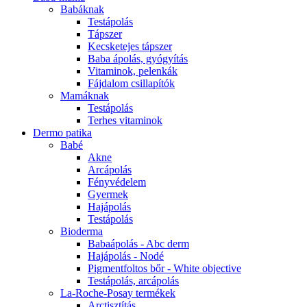
Babáknak
Testápolás
Tápszer
Kecsketejes tápszer
Baba ápolás, gyógyítás
Vitaminok, pelenkák
Fájdalom csillapítók
Mamáknak
Testápolás
Terhes vitaminok
Dermo patika
Babé
Akne
Arcápolás
Fényvédelem
Gyermek
Hajápolás
Testápolás
Bioderma
Babaápolás - Abc derm
Hajápolás - Nodé
Pigmentfoltos bőr - White objective
Testápolás, arcápolás
La-Roche-Posay termékek
Arctisztítás