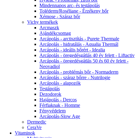
Mindennapos arc- és testápolás
Toléderm/Roséliane - Érzékeny bőr
Xémose - Száraz bőr
Vichy termékek
Arcmaszk
Ajándékcsomag
Arcápolás - arctisztítás - Purete Thermale
Arcápolás - hidratálás - Aqualia Thermál
Arcápolás - ideális bőrért - Idealia
Arcápolás - öregedésgátlás 40 év felett - Liftactiv
Arcápolás - öregedésgátlás 50 és 60 év felett -
Neovadiol
Arcápolás - problémás bőr - Normaderm
Arcápolás - száraz bőrre - Nutrilogie
Arcápolás - alapozók
Testápolás
Dezodorok
Hajápolás - Dercos
Férfiaknak - Homme
Fényvédelem
Arcápolás-Slow Age
Dermedic
CeraVe
Vitaminok