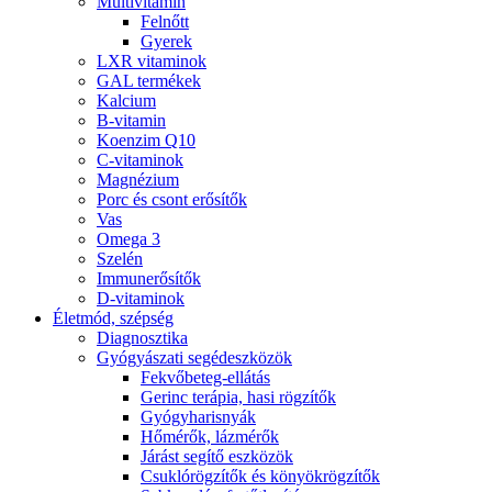
Multivitamin
Felnőtt
Gyerek
LXR vitaminok
GAL termékek
Kalcium
B-vitamin
Koenzim Q10
C-vitaminok
Magnézium
Porc és csont erősítők
Vas
Omega 3
Szelén
Immunerősítők
D-vitaminok
Életmód, szépség
Diagnosztika
Gyógyászati segédeszközök
Fekvőbeteg-ellátás
Gerinc terápia, hasi rögzítők
Gyógyharisnyák
Hőmérők, lázmérők
Járást segítő eszközök
Csuklórögzítők és könyökrögzítők