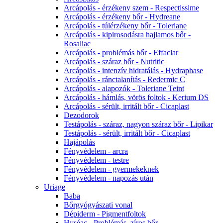
Arcápolás - érzékeny szem - Respectissime
Arcápolás - érzékeny bőr - Hydreane
Arcápolás - túlérzékeny bőr - Toleriane
Arcápolás - kipirosodásra hajlamos bőr -
Rosaliac
Arcápolás - problémás bőr - Effaclar
Arcápolás - száraz bőr - Nutritic
Arcápolás - intenzív hidratálás - Hydraphase
Arcápolás - ránctalanítás - Redermic C
Arcápolás - alapozók - Toleriane Teint
Arcápolás - hámlás, vörös foltok - Kerium DS
Arcápolás - sérült, irritált bőr - Cicaplast
Dezodorok
Testápolás - száraz, nagyon száraz bőr - Lipikar
Testápolás - sérült, irritált bőr - Cicaplast
Hajápolás
Fényvédelem - arcra
Fényvédelem - testre
Fényvédelem - gyermekeknek
Fényvédelem - napozás után
Uriage
Baba
Bőrgyógyászati vonal
Dépiderm - Pigmentfoltok
Hyséac - Problémás, zíros bőr