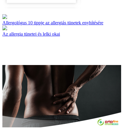
Allergológus 10 tippje az allergiás tünetek enyhítésére
Az allergia tünetei és lelki okai