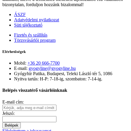
bizonytalan, forduljon hozzánk bizalommal!
ÁSZF
Adatvédelmi nyilatkozat
Süti tájékoztató
Fizetés és szállítás
Törzsvásárlói program
Elérhetőségek
Mobil:
+36 20 666-7700
E-mail:
gyogyline@gyogyline.hu
Gyógyhír Patika, Budapest, Teleki László tér 5, 1086
Nyitva tartás: H-P: 7-18-ig, szombaton: 7-14-ig.
Belépés visszatérő vásárlóinknak
E-mail cím:
Jelszó:
Belépek
Elfelejtettem a jelszavamat