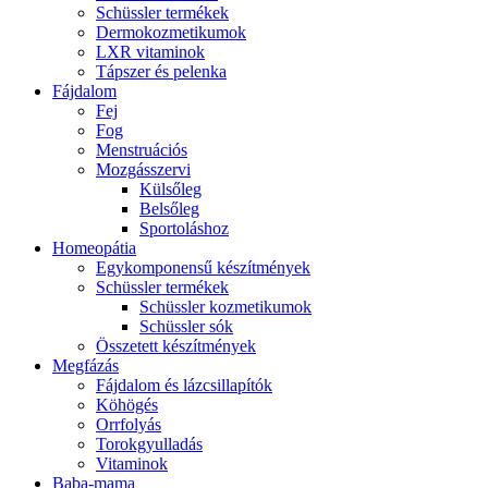
Schüssler termékek
Dermokozmetikumok
LXR vitaminok
Tápszer és pelenka
Fájdalom
Fej
Fog
Menstruációs
Mozgásszervi
Külsőleg
Belsőleg
Sportoláshoz
Homeopátia
Egykomponensű készítmények
Schüssler termékek
Schüssler kozmetikumok
Schüssler sók
Összetett készítmények
Megfázás
Fájdalom és lázcsillapítók
Köhögés
Orrfolyás
Torokgyulladás
Vitaminok
Baba-mama