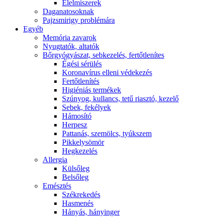
É́lelmiszerek
Daganatosoknak
Pajzsmirigy problémára
Egyéb
Memória zavarok
Nyugtatók, altatók
Bőrgyógyászat, sebkezelés, fertőtlenítes
É́gési sérülés
Koronavírus elleni védekezés
Fertőtlenítés
Higiéniás termékek
Szúnyog, kullancs, tetű riasztó, kezelő
Sebek, fekélyek
Hámosító
Herpesz
Pattanás, szemölcs, tyúkszem
Pikkelysömör
Hegkezelés
Allergia
Külsőleg
Belsőleg
Emésztés
Székrekedés
Hasmenés
Hányás, hányinger