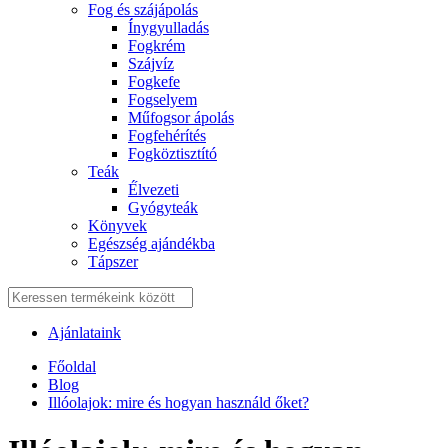
Fog és szájápolás
Í́nygyulladás
Fogkrém
Szájvíz
Fogkefe
Fogselyem
Műfogsor ápolás
Fogfehérítés
Fogköztisztító
Teák
É́lvezeti
Gyógyteák
Könyvek
Egészség ajándékba
Tápszer
Ajánlataink
Főoldal
Blog
Illóolajok: mire és hogyan használd őket?