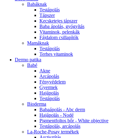
Babáknak
Testápolás
Tápszer
Kecsketejes tápszer
Baba ápolás, gyógyítás
Vitaminok, pelenkák
Fájdalom csillapítók
Mamáknak
Testápolás
Terhes vitaminok
Dermo patika
Babé
Akne
Arcápolás
Fényvédelem
Gyermek
Hajápolás
Testápolás
Bioderma
Babaápolás - Abc derm
Hajápolás - Nodé
Pigmentfoltos bőr - White objective
Testápolás, arcápolás
La-Roche-Posay termékek
Arctisztítás