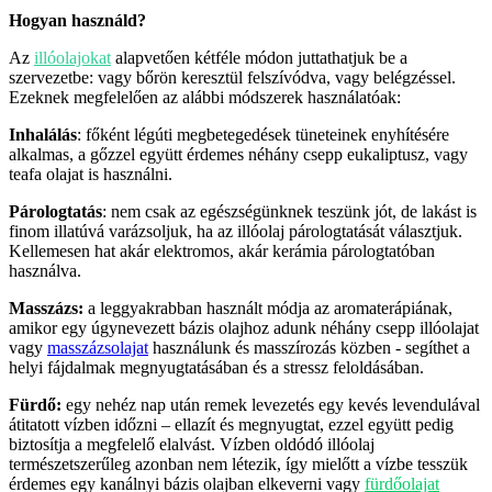
Hogyan használd?
Az
illóolajokat
alapvetően kétféle módon juttathatjuk be a
szervezetbe: vagy bőrön keresztül felszívódva, vagy belégzéssel.
Ezeknek megfelelően az alábbi módszerek használatóak:
Inhalálás
: főként légúti megbetegedések tüneteinek enyhítésére
alkalmas, a gőzzel együtt érdemes néhány csepp eukaliptusz, vagy
teafa olajat is használni.
Párologtatás
: nem csak az egészségünknek teszünk jót, de lakást is
finom illatúvá varázsoljuk, ha az illóolaj párologtatását választjuk.
Kellemesen hat akár elektromos, akár kerámia párologtatóban
használva.
Masszázs:
a leggyakrabban használt módja az aromaterápiának,
amikor egy úgynevezett bázis olajhoz adunk néhány csepp illóolajat
vagy
masszázsolajat
használunk és masszírozás közben - segíthet a
helyi fájdalmak megnyugtatásában és a stressz feloldásában.
Fürdő:
egy nehéz nap után remek levezetés egy kevés levendulával
átitatott vízben időzni – ellazít és megnyugtat, ezzel együtt pedig
biztosítja a megfelelő elalvást. Vízben oldódó illóolaj
természetszerűleg azonban nem létezik, így mielőtt a vízbe tesszük
érdemes egy kanálnyi bázis olajban elkeverni vagy
fürdőolajat