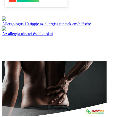
Allergológus 10 tippje az allergiás tünetek enyhítésére
Az allergia tünetei és lelki okai