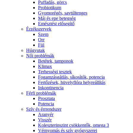
Puffadás, görcs
Probiotikum
Gyomorégés, savtúltenges
Máj és epe betegség
Emésztést elősegítő
Érzékszervek
Szem
Orr
Fül
Húgyutak
Női problémák
Betétek, tamponok
Klimax
Terhességi tesztek
Fogamzásgátlás, síkosítók, potencia
Fertőzések, hüvelyflóra helyreállítás
Inkontinencia
Férfi problémák
Prosztata
Potencia
Szív és érrrendszer
Aranyér
Visszér
Koleszterinszint csökkentők, omega 3
Vérnyomás és szív gyógyszerei