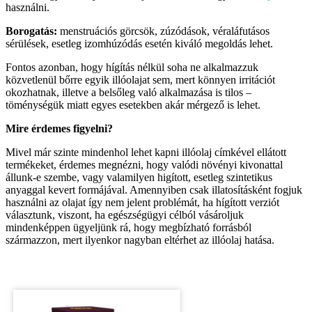
használni.
Borogatás:
menstruációs görcsök, zúzódások, véraláfutásos
sérülések, esetleg izomhúzódás esetén kiváló megoldás lehet.
Fontos azonban, hogy hígítás nélkül soha ne alkalmazzuk
közvetlenül bőrre egyik illóolajat sem, mert könnyen irritációt
okozhatnak, illetve a belsőleg való alkalmazása is tilos –
töménységük miatt egyes esetekben akár mérgező is lehet.
Mire érdemes figyelni?
Mivel már szinte mindenhol lehet kapni illóolaj címkével ellátott
termékeket, érdemes megnézni, hogy valódi növényi kivonattal
állunk-e szembe, vagy valamilyen higított, esetleg szintetikus
anyaggal kevert formájával. Amennyiben csak illatosításként fogjuk
használni az olajat így nem jelent problémát, ha hígított verziót
választunk, viszont, ha egészségügyi célból vásároljuk
mindenképpen ügyeljünk rá, hogy megbízható forrásból
származzon, mert ilyenkor nagyban eltérhet az illóolaj hatása.