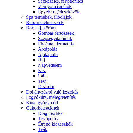
Sebkezelés, fertőtlenítés
Vérnyomásmérők
Egyéb segédeszközök
Spa termékek, illóolajok
Reformélelmiszerek
Bőr, haj, köröm
Gombás fertőzések
Szépségvitaminok
Ekcéma, dermatitis
Arcápolás
Ajakápoló
Haj
Napvédelem
Kéz
Láb
Test
Dezodor
Dohányzásról való leszokás
Fogyókúra, méregtelenítés
Kínai gyógymód
Cukorbetegeknek
Diagnosztika
Testápolás
É́trend kiegészítők
Teák