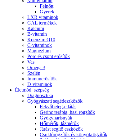
Multivitamin
Felnőtt
Gyerek
LXR vitaminok
GAL termékek
Kalcium
B-vitamin
Koenzim Q10
C-vitaminok
Magnézium
Porc és csont erősítők
Vas
Omega 3
Szelén
Immunerősítők
D-vitaminok
Életmód, szépség
Diagnosztika
Gyógyászati segédeszközök
Fekvőbeteg-ellátás
Gerinc terápia, hasi rögzítők
Gyógyharisnyák
Hőmérők, lázmérők
Járást segítő eszközök
Csuklórögzítők és könyökrögzítők