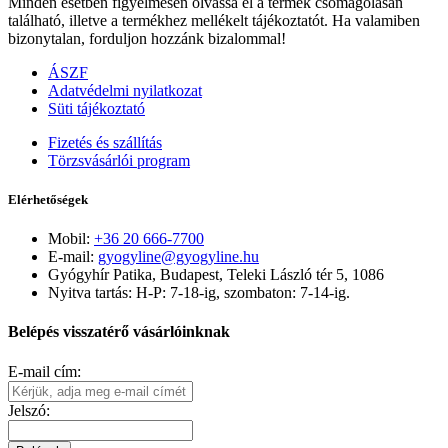
Minden esetben figyelmesen olvassa el a termék csomagolásán
található, illetve a termékhez mellékelt tájékoztatót. Ha valamiben
bizonytalan, forduljon hozzánk bizalommal!
ÁSZF
Adatvédelmi nyilatkozat
Süti tájékoztató
Fizetés és szállítás
Törzsvásárlói program
Elérhetőségek
Mobil:
+36 20 666-7700
E-mail:
gyogyline@gyogyline.hu
Gyógyhír Patika, Budapest, Teleki László tér 5, 1086
Nyitva tartás: H-P: 7-18-ig, szombaton: 7-14-ig.
Belépés visszatérő vásárlóinknak
E-mail cím:
Jelszó: