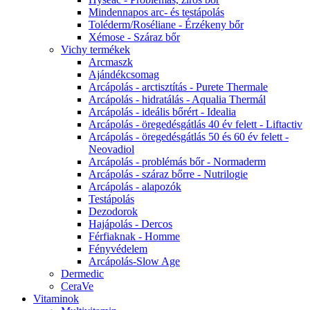
Mindennapos arc- és testápolás
Toléderm/Roséliane - Érzékeny bőr
Xémose - Száraz bőr
Vichy termékek
Arcmaszk
Ajándékcsomag
Arcápolás - arctisztítás - Purete Thermale
Arcápolás - hidratálás - Aqualia Thermál
Arcápolás - ideális bőrért - Idealia
Arcápolás - öregedésgátlás 40 év felett - Liftactiv
Arcápolás - öregedésgátlás 50 és 60 év felett -
Neovadiol
Arcápolás - problémás bőr - Normaderm
Arcápolás - száraz bőrre - Nutrilogie
Arcápolás - alapozók
Testápolás
Dezodorok
Hajápolás - Dercos
Férfiaknak - Homme
Fényvédelem
Arcápolás-Slow Age
Dermedic
CeraVe
Vitaminok