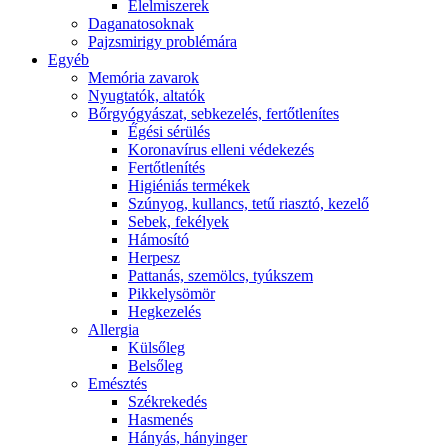
É́lelmiszerek
Daganatosoknak
Pajzsmirigy problémára
Egyéb
Memória zavarok
Nyugtatók, altatók
Bőrgyógyászat, sebkezelés, fertőtlenítes
É́gési sérülés
Koronavírus elleni védekezés
Fertőtlenítés
Higiéniás termékek
Szúnyog, kullancs, tetű riasztó, kezelő
Sebek, fekélyek
Hámosító
Herpesz
Pattanás, szemölcs, tyúkszem
Pikkelysömör
Hegkezelés
Allergia
Külsőleg
Belsőleg
Emésztés
Székrekedés
Hasmenés
Hányás, hányinger