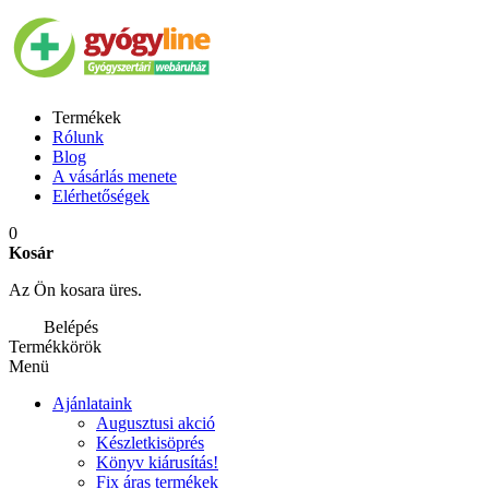
Termékek
Rólunk
Blog
A vásárlás menete
Elérhetőségek
0
Kosár
Az Ön kosara üres.
Belépés
Termékkörök
Menü
Ajánlataink
Augusztusi akció
Készletkisöprés
Könyv kiárusítás!
Fix áras termékek