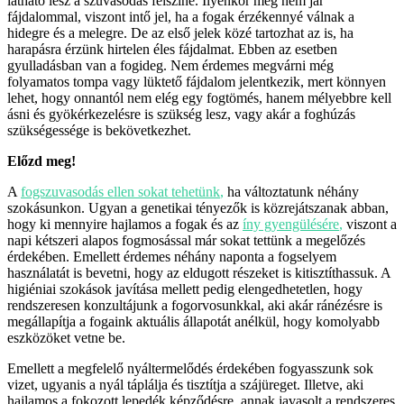
látható lesz a szuvasodás felszíne. Ilyenkor még nem jár
fájdalommal, viszont intő jel, ha a fogak érzékennyé válnak a
hidegre és a melegre. De az első jelek közé tartozhat az is, ha
harapásra érzünk hirtelen éles fájdalmat. Ebben az esetben
gyulladásban van a fogideg. Nem érdemes megvárni még
folyamatos tompa vagy lüktető fájdalom jelentkezik, mert könnyen
lehet, hogy onnantól nem elég egy fogtömés, hanem mélyebbre kell
ásni és gyökérkezelésre is szükség lesz, vagy akár a foghúzás
szükségessége is bekövetkezhet.
Előzd meg!
A
fogszuvasodás ellen sokat tehetünk
,
ha változtatunk néhány
szokásunkon. Ugyan a genetikai tényezők is közrejátszanak abban,
hogy ki mennyire hajlamos a fogak és az
íny gyengülésére
,
viszont a
napi kétszeri alapos fogmosással már sokat tettünk a megelőzés
érdekében. Emellett érdemes néhány naponta a fogselyem
használatát is bevetni, hogy az eldugott részeket is kitisztíthassuk. A
higiéniai szokások javítása mellett pedig elengedhetetlen, hogy
rendszeresen konzultájunk a fogorvosunkkal, aki akár ránézésre is
megállapítja a fogaink aktuális állapotát anélkül, hogy komolyabb
eszközöket vetne be.
Emellett a megfelelő nyáltermelődés érdekében fogyasszunk sok
vizet, ugyanis a nyál táplálja és tisztítja a szájüreget. Illetve, aki
hajlamos a fokozott lepedék képződésre, annak javasolt a rendszeres