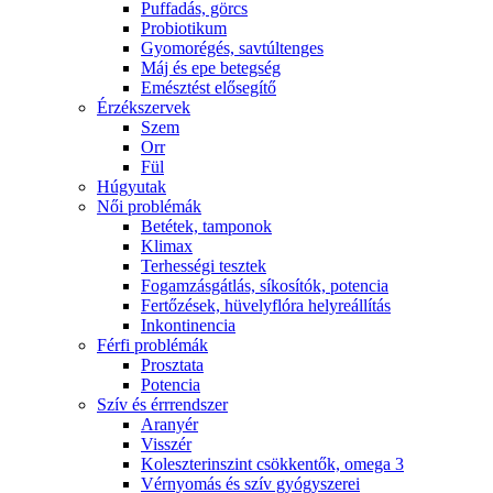
Puffadás, görcs
Probiotikum
Gyomorégés, savtúltenges
Máj és epe betegség
Emésztést elősegítő
Érzékszervek
Szem
Orr
Fül
Húgyutak
Női problémák
Betétek, tamponok
Klimax
Terhességi tesztek
Fogamzásgátlás, síkosítók, potencia
Fertőzések, hüvelyflóra helyreállítás
Inkontinencia
Férfi problémák
Prosztata
Potencia
Szív és érrrendszer
Aranyér
Visszér
Koleszterinszint csökkentők, omega 3
Vérnyomás és szív gyógyszerei