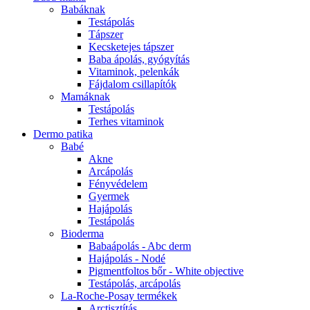
Babáknak
Testápolás
Tápszer
Kecsketejes tápszer
Baba ápolás, gyógyítás
Vitaminok, pelenkák
Fájdalom csillapítók
Mamáknak
Testápolás
Terhes vitaminok
Dermo patika
Babé
Akne
Arcápolás
Fényvédelem
Gyermek
Hajápolás
Testápolás
Bioderma
Babaápolás - Abc derm
Hajápolás - Nodé
Pigmentfoltos bőr - White objective
Testápolás, arcápolás
La-Roche-Posay termékek
Arctisztítás