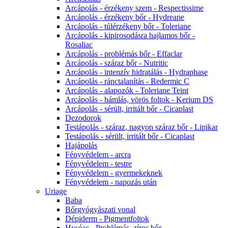
Arcápolás - érzékeny szem - Respectissime
Arcápolás - érzékeny bőr - Hydreane
Arcápolás - túlérzékeny bőr - Toleriane
Arcápolás - kipirosodásra hajlamos bőr -
Rosaliac
Arcápolás - problémás bőr - Effaclar
Arcápolás - száraz bőr - Nutritic
Arcápolás - intenzív hidratálás - Hydraphase
Arcápolás - ránctalanítás - Redermic C
Arcápolás - alapozók - Toleriane Teint
Arcápolás - hámlás, vörös foltok - Kerium DS
Arcápolás - sérült, irritált bőr - Cicaplast
Dezodorok
Testápolás - száraz, nagyon száraz bőr - Lipikar
Testápolás - sérült, irritált bőr - Cicaplast
Hajápolás
Fényvédelem - arcra
Fényvédelem - testre
Fényvédelem - gyermekeknek
Fényvédelem - napozás után
Uriage
Baba
Bőrgyógyászati vonal
Dépiderm - Pigmentfoltok
Hyséac - Problémás, zíros bőr