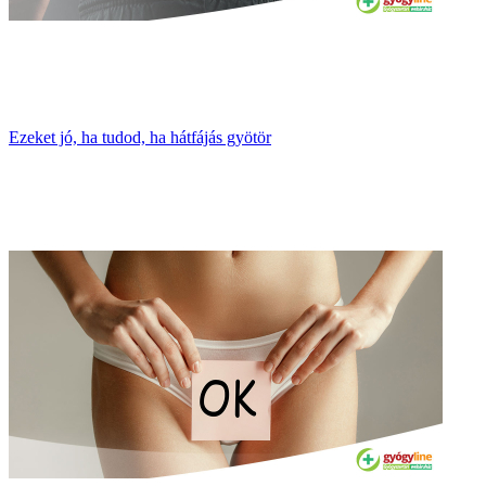
Ezeket jó, ha tudod, ha hátfájás gyötör