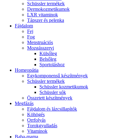
Schüssler termékek
Dermokozmetikumok
LXR vitaminok
Tápszer és pelenka
Fájdalom
Fej
Fog
Menstruációs
Mozgásszervi
Külsőleg
Belsőleg
Sportoláshoz
Homeopátia
Egykomponensű készítmények
Schüssler termékek
Schüssler kozmetikumok
Schüssler sók
Összetett készítmények
Megfázás
Fájdalom és lázcsillapítók
Köhögés
Orrfolyás
Torokgyulladás
Vitaminok
Baba-mama