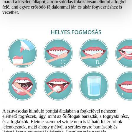
marad a kezdeti állapot, a roncsolódás fokozatosan elindul a fogbél
felé, ami egyre erősödő fájdalommal jár, és akár fogvesztéshez is
vezethet.
A szuvasodás kiinduló pontjai általában a fogkefével nehezen
elérhető fogrészek, úgy, mint az őrlőfogak barázdái, a fognyaki rész,
és a fogközök. Eleinte szemmel szinte nem is látható fehér foltok
jelentkeznek, majd ahogy mélyül a sérülés egyre barnásabb és