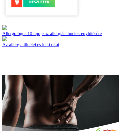
Allergológus 10 tippje az allergiás tünetek enyhítésére
Az allergia tünetei és lelki okai