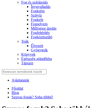
Fog és szájápolás
Í́nygyulladás
Fogkrém
Szájvíz
Fogkefe
Fogselyem
Műfogsor ápolás
Fogfehérítés
Fogköztisztító
Teák
É́lvezeti
Gyógyteák
Könyvek
Egészség ajándékba
Tápszer
Ajánlataink
Főoldal
Blog
Szuvas fogak? Soha többé!