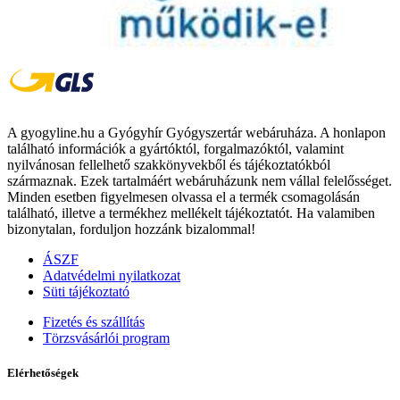
A gyogyline.hu a Gyógyhír Gyógyszertár webáruháza. A honlapon
található információk a gyártóktól, forgalmazóktól, valamint
nyilvánosan fellelhető szakkönyvekből és tájékoztatókból
származnak. Ezek tartalmáért webáruházunk nem vállal felelősséget.
Minden esetben figyelmesen olvassa el a termék csomagolásán
található, illetve a termékhez mellékelt tájékoztatót. Ha valamiben
bizonytalan, forduljon hozzánk bizalommal!
ÁSZF
Adatvédelmi nyilatkozat
Süti tájékoztató
Fizetés és szállítás
Törzsvásárlói program
Elérhetőségek