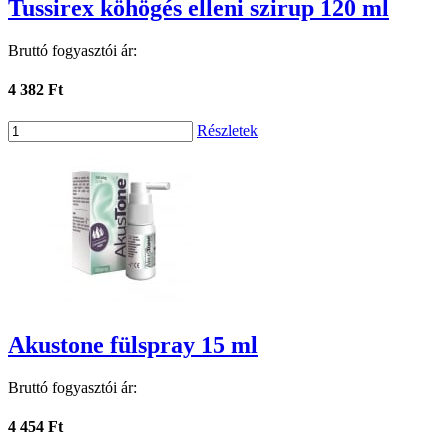
Tussirex köhögés elleni szirup 120 ml
Bruttó fogyasztói ár:
4 382 Ft
Részletek
Akustone fülspray 15 ml
Bruttó fogyasztói ár:
4 454 Ft