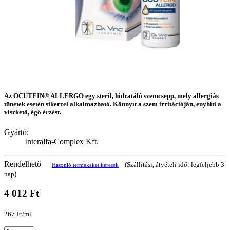
Az OCUTEIN® ALLERGO egy steril, hidratáló szemcsepp, mely allergiás
tünetek esetén sikerrel alkalmazható. Könnyít a szem irritációján, enyhíti a
viszkető, égő érzést.
Gyártó:
Interalfa-Complex Kft.
Rendelhető
(Szállítási, átvételi idő: legfeljebb 3
Hasonló termékeket keresek
nap)
4 012 Ft
267 Ft/ml