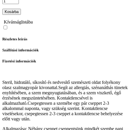
Kosárba
Kívánságlistába
Részletes leírás
Szállítási információk
Fizetési információk
Steril, hidratáló, síkosító és nedvesítő sze­mészeti oldat folyékony
olasz szalmagyopár kivonattal.Segít az allergiás, szénanáthás tünetek
enyhítésében, a szem megnyugta­tásában, és a szem viszkető, égő
érzésének megszüntetésében. Kontaktlencsével is
alkalmazható.Csepegtessen a szemébe egy pár cseppet 2-3
alkalommal naponta, vagy szükség szerint. Kontaktlencse
viselésekor, csepegtessen 2-3 cseppet a kontaktlencse behelyezése
előtt vagy után.
Alkalmazása: Néhány cseppet cseppentsünk mindkét szembe napi