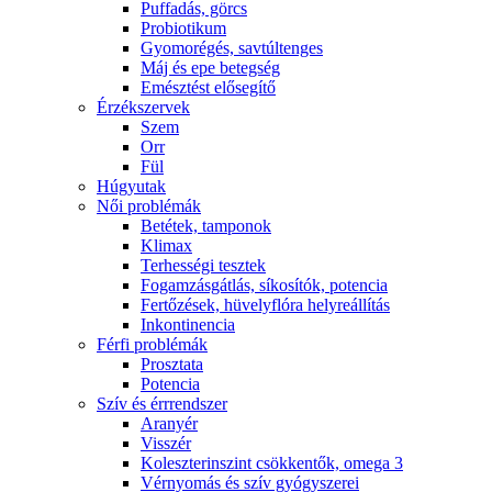
Puffadás, görcs
Probiotikum
Gyomorégés, savtúltenges
Máj és epe betegség
Emésztést elősegítő
Érzékszervek
Szem
Orr
Fül
Húgyutak
Női problémák
Betétek, tamponok
Klimax
Terhességi tesztek
Fogamzásgátlás, síkosítók, potencia
Fertőzések, hüvelyflóra helyreállítás
Inkontinencia
Férfi problémák
Prosztata
Potencia
Szív és érrrendszer
Aranyér
Visszér
Koleszterinszint csökkentők, omega 3
Vérnyomás és szív gyógyszerei