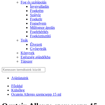
Fog és szájápolás
Í́nygyulladás
Fogkrém
Szájvíz
Fogkefe
Fogselyem
Műfogsor ápolás
Fogfehérítés
Fogköztisztító
Teák
É́lvezeti
Gyógyteák
Könyvek
Egészség ajándékba
Tápszer
Ajánlataink
Főoldal
Külsőleg
Ocutein Allergo szemcsepp 15 ml