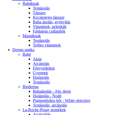
Babáknak
Testápolás
Tápszer
Kecsketejes tápszer
Baba ápolás, gyógyítás
Vitaminok, pelenkák
Fájdalom csillapítók
Mamáknak
Testápolás
Terhes vitaminok
Dermo patika
Babé
Akne
Arcápolás
Fényvédelem
Gyermek
Hajápolás
Testápolás
Bioderma
Babaápolás - Abc derm
Hajápolás - Nodé
Pigmentfoltos bőr - White objective
Testápolás, arcápolás
La-Roche-Posay termékek
Arctisztítás