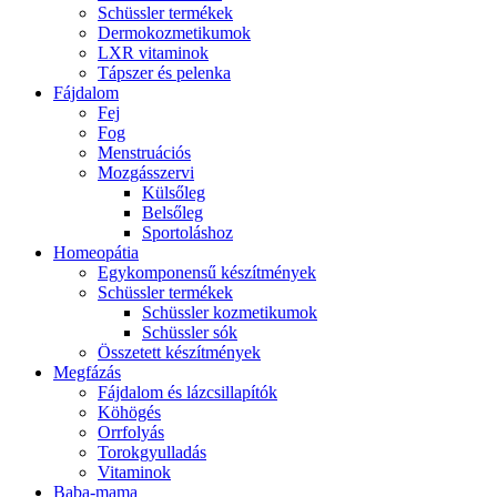
Schüssler termékek
Dermokozmetikumok
LXR vitaminok
Tápszer és pelenka
Fájdalom
Fej
Fog
Menstruációs
Mozgásszervi
Külsőleg
Belsőleg
Sportoláshoz
Homeopátia
Egykomponensű készítmények
Schüssler termékek
Schüssler kozmetikumok
Schüssler sók
Összetett készítmények
Megfázás
Fájdalom és lázcsillapítók
Köhögés
Orrfolyás
Torokgyulladás
Vitaminok
Baba-mama