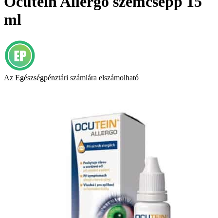
Ocutein Allergo szemcsepp 15
ml
Az Egészségpénztári számlára elszámolható