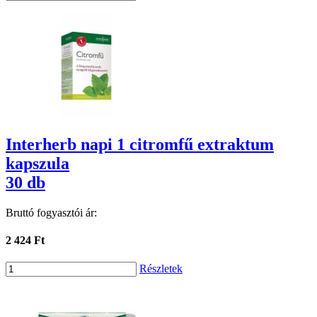
Interherb napi 1 citromfű extraktum
kapszula
30 db
Bruttó fogyasztói ár:
2 424 Ft
Részletek