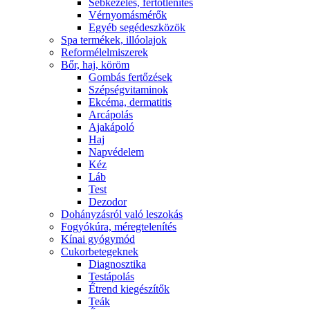
Sebkezelés, fertőtlenítés
Vérnyomásmérők
Egyéb segédeszközök
Spa termékek, illóolajok
Reformélelmiszerek
Bőr, haj, köröm
Gombás fertőzések
Szépségvitaminok
Ekcéma, dermatitis
Arcápolás
Ajakápoló
Haj
Napvédelem
Kéz
Láb
Test
Dezodor
Dohányzásról való leszokás
Fogyókúra, méregtelenítés
Kínai gyógymód
Cukorbetegeknek
Diagnosztika
Testápolás
É́trend kiegészítők
Teák