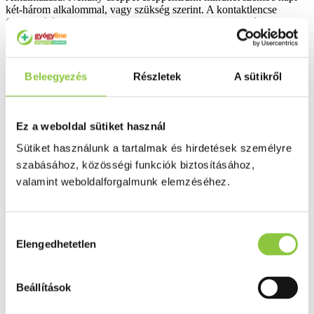
két-három alkalommal, vagy szükség szerint. A kontaktlencse
felhasználók 2-3 cseppet alkalmazhatnak a kontaktlencsére a
kontaktlencse behelyezése előtt vagy után.
A használat időtartama nem korlátozott.
Beleegyezés
Részletek
A sütikről
Felbontás után 90 napig felhasználható.
Tárolás: Hőforrásoktól távol tartandó, száraz helyen, 5-35 ° C-on
tárolandó.
Ez a weboldal sütiket használ
Összetevők:
Olasz szalmagyopár kivonat; etilén-diamin-tetra-acetát
Sütiket használunk a tartalmak és hirdetések személyre
(EDTA); izotóniás puffer oldat pH 7,2. A termék nem tartalmaz
szabásához, közösségi funkciók biztosításához,
Tiomerzált, Benzalkónium-kloridot.
valamint weboldalforgalmunk elemzéséhez.
Kiszerelés: 15 ml.
Bővebben ...
Hozzájárulás
Ingyenes szállítás 18 000 Ft felett
Elengedhetetlen
kiválasztása
Minőségellenőrzött termékek
Valós gyógyszertári háttér
Beállítások
Folyamatos akciók