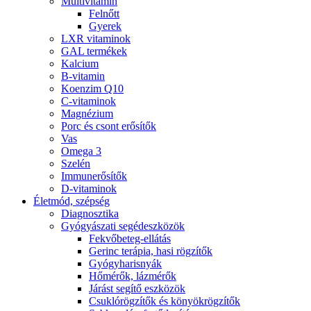
Multivitamin
Felnőtt
Gyerek
LXR vitaminok
GAL termékek
Kalcium
B-vitamin
Koenzim Q10
C-vitaminok
Magnézium
Porc és csont erősítők
Vas
Omega 3
Szelén
Immunerősítők
D-vitaminok
Életmód, szépség
Diagnosztika
Gyógyászati segédeszközök
Fekvőbeteg-ellátás
Gerinc terápia, hasi rögzítők
Gyógyharisnyák
Hőmérők, lázmérők
Járást segítő eszközök
Csuklórögzítők és könyökrögzítők