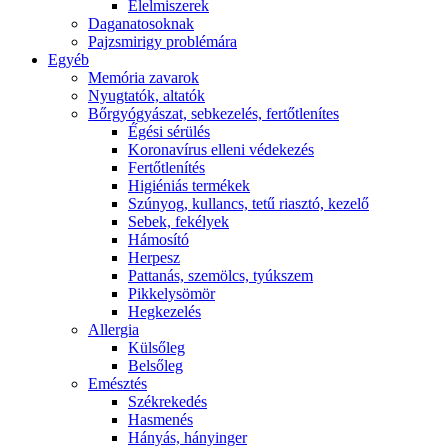
É́lelmiszerek
Daganatosoknak
Pajzsmirigy problémára
Egyéb
Memória zavarok
Nyugtatók, altatók
Bőrgyógyászat, sebkezelés, fertőtlenítes
É́gési sérülés
Koronavírus elleni védekezés
Fertőtlenítés
Higiéniás termékek
Szúnyog, kullancs, tetű riasztó, kezelő
Sebek, fekélyek
Hámosító
Herpesz
Pattanás, szemölcs, tyúkszem
Pikkelysömör
Hegkezelés
Allergia
Külsőleg
Belsőleg
Emésztés
Székrekedés
Hasmenés
Hányás, hányinger