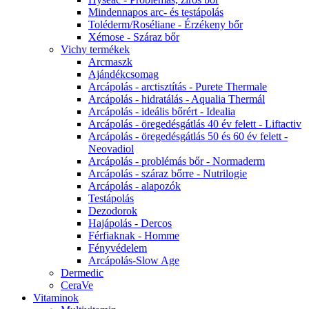
Mindennapos arc- és testápolás
Toléderm/Roséliane - Érzékeny bőr
Xémose - Száraz bőr
Vichy termékek
Arcmaszk
Ajándékcsomag
Arcápolás - arctisztítás - Purete Thermale
Arcápolás - hidratálás - Aqualia Thermál
Arcápolás - ideális bőrért - Idealia
Arcápolás - öregedésgátlás 40 év felett - Liftactiv
Arcápolás - öregedésgátlás 50 és 60 év felett -
Neovadiol
Arcápolás - problémás bőr - Normaderm
Arcápolás - száraz bőrre - Nutrilogie
Arcápolás - alapozók
Testápolás
Dezodorok
Hajápolás - Dercos
Férfiaknak - Homme
Fényvédelem
Arcápolás-Slow Age
Dermedic
CeraVe
Vitaminok