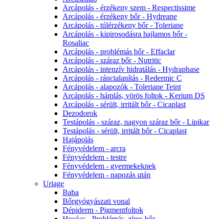
Arcápolás - érzékeny szem - Respectissime
Arcápolás - érzékeny bőr - Hydreane
Arcápolás - túlérzékeny bőr - Toleriane
Arcápolás - kipirosodásra hajlamos bőr -
Rosaliac
Arcápolás - problémás bőr - Effaclar
Arcápolás - száraz bőr - Nutritic
Arcápolás - intenzív hidratálás - Hydraphase
Arcápolás - ránctalanítás - Redermic C
Arcápolás - alapozók - Toleriane Teint
Arcápolás - hámlás, vörös foltok - Kerium DS
Arcápolás - sérült, irritált bőr - Cicaplast
Dezodorok
Testápolás - száraz, nagyon száraz bőr - Lipikar
Testápolás - sérült, irritált bőr - Cicaplast
Hajápolás
Fényvédelem - arcra
Fényvédelem - testre
Fényvédelem - gyermekeknek
Fényvédelem - napozás után
Uriage
Baba
Bőrgyógyászati vonal
Dépiderm - Pigmentfoltok
Hyséac - Problémás, zíros bőr