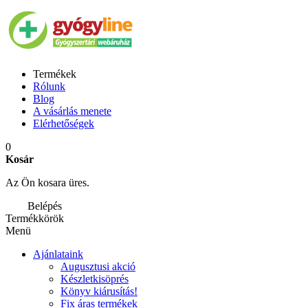
Termékek
Rólunk
Blog
A vásárlás menete
Elérhetőségek
0
Kosár
Az Ön kosara üres.
Belépés
Termékkörök
Menü
Ajánlataink
Augusztusi akció
Készletkisöprés
Könyv kiárusítás!
Fix áras termékek