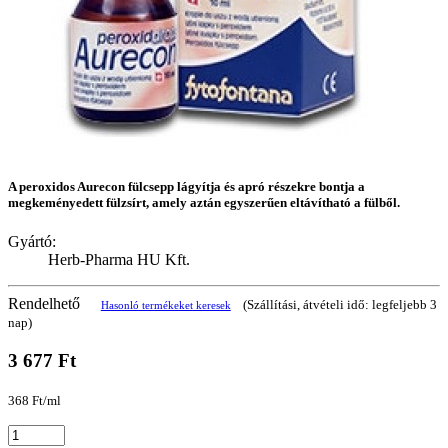
A peroxidos Aurecon fülcsepp lágyítja és apró részekre bontja a
megkeményedett fülzsírt, amely aztán egyszerűen eltávítható a fülből.
Gyártó:
Herb-Pharma HU Kft.
Rendelhető
(Szállítási, átvételi idő: legfeljebb 3
Hasonló termékeket keresek
nap)
3 677 Ft
368 Ft/ml