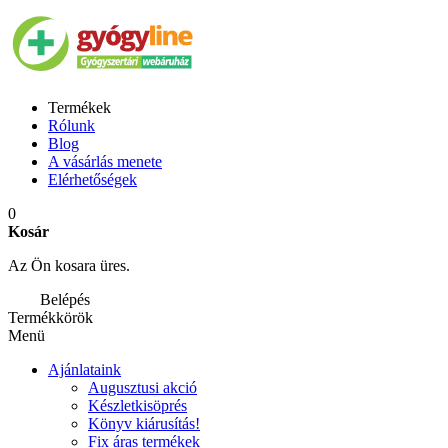
Termékek
Rólunk
Blog
A vásárlás menete
Elérhetőségek
0
Kosár
Az Ön kosara üres.
Belépés
Termékkörök
Menü
Ajánlataink
Augusztusi akció
Készletkisöprés
Könyv kiárusítás!
Fix áras termékek