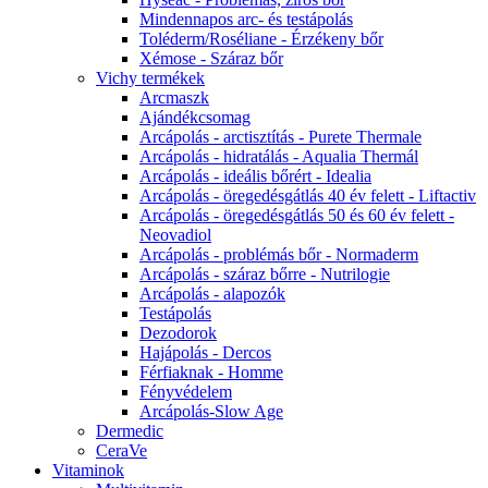
Mindennapos arc- és testápolás
Toléderm/Roséliane - Érzékeny bőr
Xémose - Száraz bőr
Vichy termékek
Arcmaszk
Ajándékcsomag
Arcápolás - arctisztítás - Purete Thermale
Arcápolás - hidratálás - Aqualia Thermál
Arcápolás - ideális bőrért - Idealia
Arcápolás - öregedésgátlás 40 év felett - Liftactiv
Arcápolás - öregedésgátlás 50 és 60 év felett -
Neovadiol
Arcápolás - problémás bőr - Normaderm
Arcápolás - száraz bőrre - Nutrilogie
Arcápolás - alapozók
Testápolás
Dezodorok
Hajápolás - Dercos
Férfiaknak - Homme
Fényvédelem
Arcápolás-Slow Age
Dermedic
CeraVe
Vitaminok