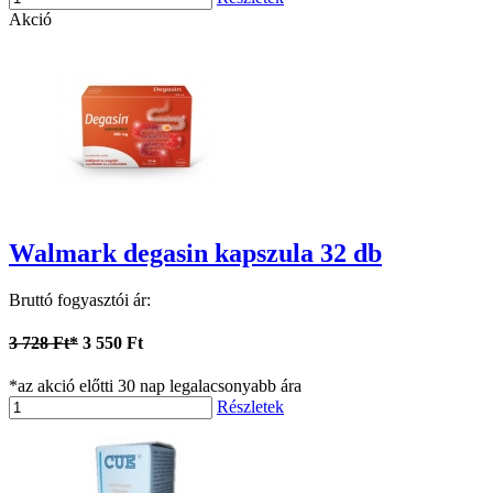
Akció
Walmark degasin kapszula 32 db
Bruttó fogyasztói ár:
3 728 Ft*
3 550 Ft
*az akció előtti 30 nap legalacsonyabb ára
Részletek