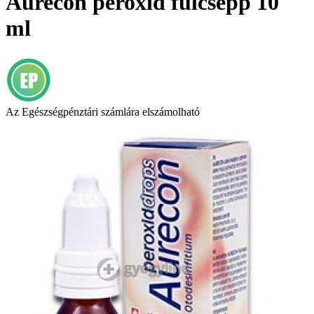
Aurecon peroxid fülcsepp 10
ml
Az Egészségpénztári számlára elszámolható