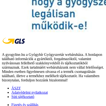
A gyogyline.hu a Gyógyhír Gyógyszertár webáruháza. A honlapon
található információk a gyártóktól, forgalmazóktól, valamint
nyilvánosan fellelhető szakkönyvekből és tájékoztatókból
származnak. Ezek tartalmáért webáruházunk nem vállal felelősséget.
Minden esetben figyelmesen olvassa el a termék csomagolásán
található, illetve a termékhez mellékelt tájékoztatót. Ha valamiben
bizonytalan, forduljon hozzánk bizalommal!
ÁSZF
Adatvédelmi nyilatkozat
Süti tájékoztató
Fizetés és szállítás