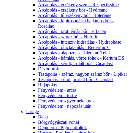
Arcápolás - érzékeny szem - Respectissime
Arcápolás - érzékeny bőr - Hydreane
Arcápolás - túlérzékeny bőr - Toleriane
Arcápolás - kipirosodásra hajlamos bőr -
Rosaliac
Arcápolás - problémás bőr - Effaclar
Arcápolás - száraz bőr - Nutritic
Arcápolás - intenzív hidratálás - Hydraphase
Arcápolás - ránctalanítás - Redermic C
Arcápolás - alapozók - Toleriane Teint
Arcápolás - hámlás, vörös foltok - Kerium DS
Arcápolás - sérült, irritált bőr - Cicaplast
Dezodorok
Testápolás - száraz, nagyon száraz bőr - Lipikar
Testápolás - sérült, irritált bőr - Cicaplast
Hajápolás
Fényvédelem - arcra
Fényvédelem - testre
Fényvédelem - gyermekeknek
Fényvédelem - napozás után
Uriage
Baba
Bőrgyógyászati vonal
Dépiderm - Pigmentfoltok
Hyséac - Problémás, zíros bőr