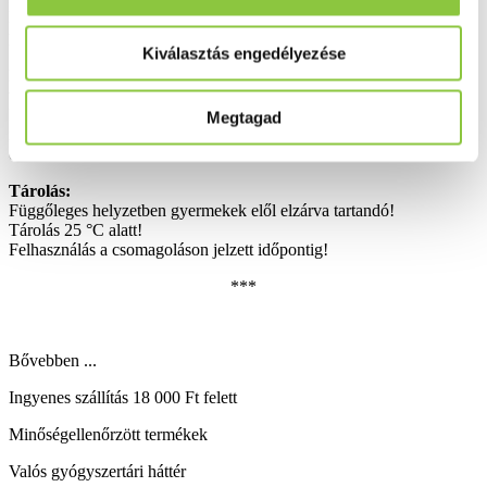
Ha kétségei vannak vagy régebben komolyabb hallószervi
problémája volt, a termék használata előtt kérdezze meg orvosát!
Kiválasztás engedélyezése
Szembe ne kerüljön! Ha mégis szembe kerül, öblítse ki bő vízzel
legalább 10-15 percen keresztül, közben húzza szét a szemhéjat, és
vigyázzon, hogy a termék a másik szemébe ne kerüljön!
Ha az alkalmazás során irritációt vagy fájdalmat észlel, és a tünetek
Megtagad
nem szűnnek meg, hagyja abba a használatot és konzultáljon
orvosával.
Tárolás:
Függőleges helyzetben gyermekek elől elzárva tartandó!
Tárolás 25 °C alatt!
Felhasználás a csomagoláson jelzett időpontig!
***
Bővebben ...
Ingyenes szállítás 18 000 Ft felett
Minőségellenőrzött termékek
Valós gyógyszertári háttér