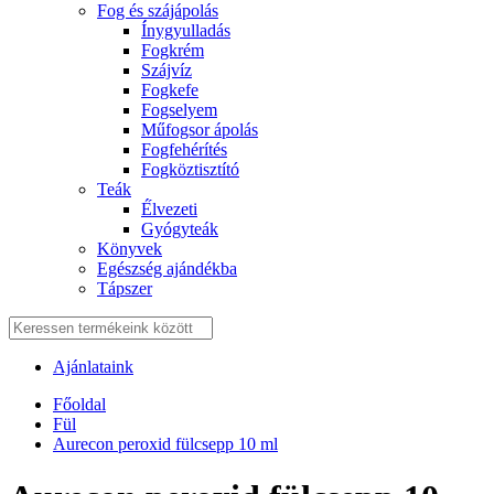
Fog és szájápolás
Í́nygyulladás
Fogkrém
Szájvíz
Fogkefe
Fogselyem
Műfogsor ápolás
Fogfehérítés
Fogköztisztító
Teák
É́lvezeti
Gyógyteák
Könyvek
Egészség ajándékba
Tápszer
Ajánlataink
Főoldal
Fül
Aurecon peroxid fülcsepp 10 ml