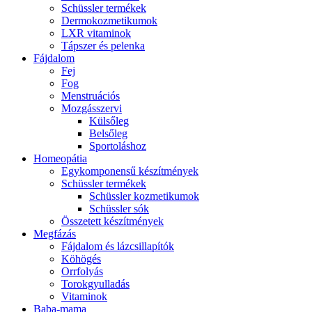
Schüssler termékek
Dermokozmetikumok
LXR vitaminok
Tápszer és pelenka
Fájdalom
Fej
Fog
Menstruációs
Mozgásszervi
Külsőleg
Belsőleg
Sportoláshoz
Homeopátia
Egykomponensű készítmények
Schüssler termékek
Schüssler kozmetikumok
Schüssler sók
Összetett készítmények
Megfázás
Fájdalom és lázcsillapítók
Köhögés
Orrfolyás
Torokgyulladás
Vitaminok
Baba-mama