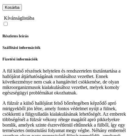
Kosárba
Kívánságlistába
Részletes leírás
Szállítási információk
Fizetési információk
A fül külső részének helytelen és rendszertelen tisztántartása a
hallójárat átjárhatóságának romlásához vezethet. Ennek
következménye nem csak a hangátvitel csökkenése, de olyan
mikroorganizmusok kialakulásához vezethet, melyek komoly
egészségügyi problémákat okozhatnak.
A fülzsír a külső hallójárat felső bőrrétegében képződő apró
mirigyekből jön létre, amely fontos védelmet nyújt a fülnek,
csökkenti a fülgyulladás kialakulásának lehetőségét. Az emberek
többségénél a fülzsír vékony rétege magától apró pikkelyekre
bomlik, amelyek szinte észrevétlenül eltűnnekk a fülből, így egy
természetes öntisztulási folyamat megy végbe. Néhány embernél
azonban olyan nagy mennyiségű fülzsír termelődik, amelynek