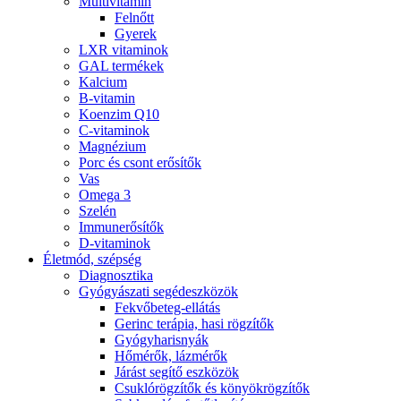
Multivitamin
Felnőtt
Gyerek
LXR vitaminok
GAL termékek
Kalcium
B-vitamin
Koenzim Q10
C-vitaminok
Magnézium
Porc és csont erősítők
Vas
Omega 3
Szelén
Immunerősítők
D-vitaminok
Életmód, szépség
Diagnosztika
Gyógyászati segédeszközök
Fekvőbeteg-ellátás
Gerinc terápia, hasi rögzítők
Gyógyharisnyák
Hőmérők, lázmérők
Járást segítő eszközök
Csuklórögzítők és könyökrögzítők