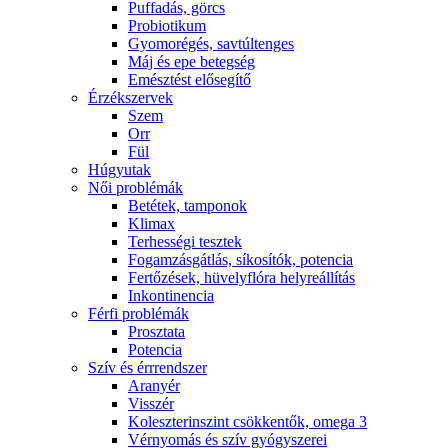
Puffadás, görcs
Probiotikum
Gyomorégés, savtúltenges
Máj és epe betegség
Emésztést elősegítő
Érzékszervek
Szem
Orr
Fül
Húgyutak
Női problémák
Betétek, tamponok
Klimax
Terhességi tesztek
Fogamzásgátlás, síkosítók, potencia
Fertőzések, hüvelyflóra helyreállítás
Inkontinencia
Férfi problémák
Prosztata
Potencia
Szív és érrrendszer
Aranyér
Visszér
Koleszterinszint csökkentők, omega 3
Vérnyomás és szív gyógyszerei