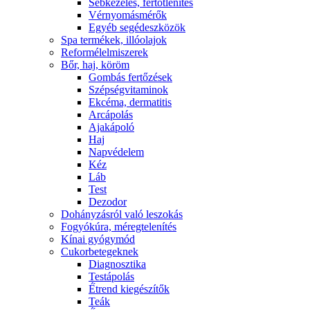
Sebkezelés, fertőtlenítés
Vérnyomásmérők
Egyéb segédeszközök
Spa termékek, illóolajok
Reformélelmiszerek
Bőr, haj, köröm
Gombás fertőzések
Szépségvitaminok
Ekcéma, dermatitis
Arcápolás
Ajakápoló
Haj
Napvédelem
Kéz
Láb
Test
Dezodor
Dohányzásról való leszokás
Fogyókúra, méregtelenítés
Kínai gyógymód
Cukorbetegeknek
Diagnosztika
Testápolás
É́trend kiegészítők
Teák