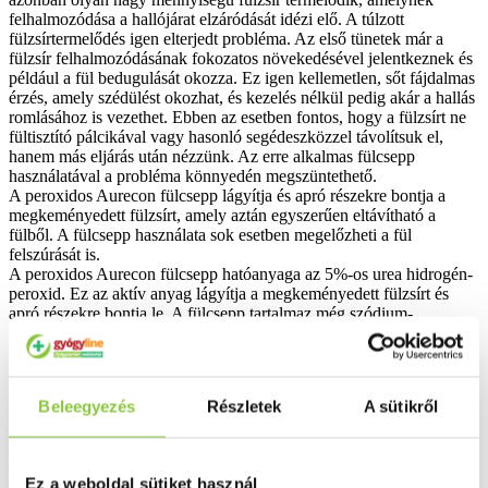
felhalmozódása a hallójárat elzáródását idézi elő. A túlzott
fülzsírtermelődés igen elterjedt probléma. Az első tünetek már a
fülzsír felhalmozódásának fokozatos növekedésével jelentkeznek és
például a fül bedugulását okozza. Ez igen kellemetlen, sőt fájdalmas
érzés, amely szédülést okozhat, és kezelés nélkül pedig akár a hallás
romlásához is vezethet. Ebben az esetben fontos, hogy a fülzsírt ne
fültisztító pálcikával vagy hasonló segédeszközzel távolítsuk el,
hanem más eljárás után nézzünk. Az erre alkalmas fülcsepp
használatával a probléma könnyedén megszüntethető.
A peroxidos Aurecon fülcsepp lágyítja és apró részekre bontja a
megkeményedett fülzsírt, amely aztán egyszerűen eltávítható a
fülből. A fülcsepp használata sok esetben megelőzheti a fül
felszúrását is.
A peroxidos Aurecon fülcsepp hatóanyaga az 5%-os urea hidrogén-
peroxid. Ez az aktív anyag lágyítja a megkeményedett fülzsírt és
apró részekre bontja le. A fülcsepp tartalmaz még szódium-
hidroxidot és glicerint is. A peroxidos Aurecon fülcsepp tiszta, sűrű
oldat. A kettős hatású, egyedülálló összetétele által meglágyul a
megkeményedett fülzsír és gyengéden oxigént szabadít fel, amely
megkönnyíti a fülzsír eltávolítását.
Beleegyezés
Részletek
A sütikről
Használati utasítás:
Ez a weboldal sütiket használ
1. Hajtsuk a fejet oldalra és a hallójáratba cseppentsünk 3-5 csepp