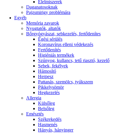
É́lelmiszerek
Daganatosoknak
Pajzsmirigy problémára
Egyéb
Memória zavarok
Nyugtatók, altatók
Bőrgyógyászat, sebkezelés, fertőtlenítes
É́gési sérülés
Koronavírus elleni védekezés
Fertőtlenítés
Higiéniás termékek
Szúnyog, kullancs, tetű riasztó, kezelő
Sebek, fekélyek
Hámosító
Herpesz
Pattanás, szemölcs, tyúkszem
Pikkelysömör
Hegkezelés
Allergia
Külsőleg
Belsőleg
Emésztés
Székrekedés
Hasmenés
Hányás, hányinger