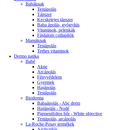
Babáknak
Testápolás
Tápszer
Kecsketejes tápszer
Baba ápolás, gyógyítás
Vitaminok, pelenkák
Fájdalom csillapítók
Mamáknak
Testápolás
Terhes vitaminok
Dermo patika
Babé
Akne
Arcápolás
Fényvédelem
Gyermek
Hajápolás
Testápolás
Bioderma
Babaápolás - Abc derm
Hajápolás - Nodé
Pigmentfoltos bőr - White objective
Testápolás, arcápolás
La-Roche-Posay termékek
Arctisztítás