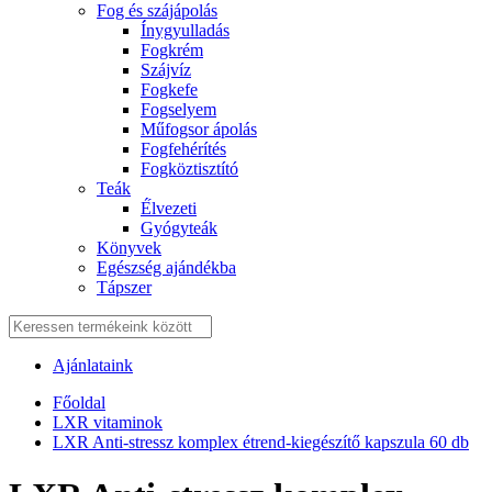
Fog és szájápolás
Í́nygyulladás
Fogkrém
Szájvíz
Fogkefe
Fogselyem
Műfogsor ápolás
Fogfehérítés
Fogköztisztító
Teák
É́lvezeti
Gyógyteák
Könyvek
Egészség ajándékba
Tápszer
Ajánlataink
Főoldal
LXR vitaminok
LXR Anti-stressz komplex étrend-kiegészítő kapszula 60 db