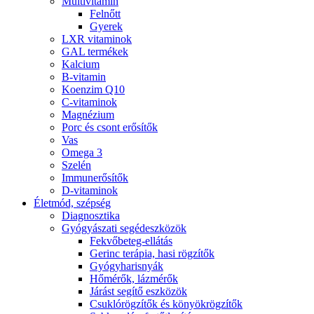
Multivitamin
Felnőtt
Gyerek
LXR vitaminok
GAL termékek
Kalcium
B-vitamin
Koenzim Q10
C-vitaminok
Magnézium
Porc és csont erősítők
Vas
Omega 3
Szelén
Immunerősítők
D-vitaminok
Életmód, szépség
Diagnosztika
Gyógyászati segédeszközök
Fekvőbeteg-ellátás
Gerinc terápia, hasi rögzítők
Gyógyharisnyák
Hőmérők, lázmérők
Járást segítő eszközök
Csuklórögzítők és könyökrögzítők