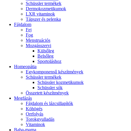
Schüssler termékek
Dermokozmetikumok
LXR vitaminok
Tápszer és pelenka
Fájdalom
Fej
Fog
Menstruációs
Mozgásszervi
Külsőleg
Belsőleg
Sportoláshoz
Homeopátia
Egykomponensű készítmények
Schüssler termékek
Schüssler kozmetikumok
Schüssler sók
Összetett készítmények
Megfázás
Fájdalom és lázcsillapítók
Köhögés
Orrfolyás
Torokgyulladás
Vitaminok
Baba-mama