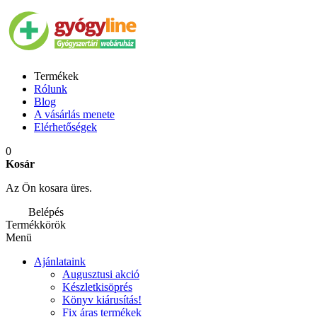
Termékek
Rólunk
Blog
A vásárlás menete
Elérhetőségek
0
Kosár
Az Ön kosara üres.
Belépés
Termékkörök
Menü
Ajánlataink
Augusztusi akció
Készletkisöprés
Könyv kiárusítás!
Fix áras termékek