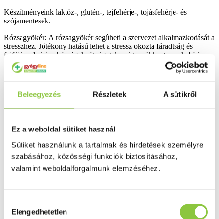
Készítményeink laktóz-, glutén-, tejfehérje-, tojásfehérje- és
szójamentesek.
Rózsagyökér: A rózsagyökér segítheti a szervezet alkalmazkodását a
stresszhez. Jótékony hatású lehet a stressz okozta fáradtság és
fejfájás, alvási nehézségek, étvágytalanság, csökkent munkabírás
esetén.
Álombogyó: Az álombogyó idegi feszültség esetén támogathatja az
optimális pihenést és az elalvást, fokozhatja a szervezet stresszel
Beleegyezés
Részletek
A sütikről
szembeni védekezőképességét, segítheti a stressz kezelését.
Ázsiai ginzeng: A ginzeng jótékony hatású lehet fáradtság, stressz
esetén, hozzájárul az optimális szellemi aktivitás fenntartásához.
Ez a weboldal sütiket használ
Kínai kúszómagnólia: A kínai kúszómagnólia tonizáló hatású
Sütiket használunk a tartalmak és hirdetések személyre
adaptogén gyógynövény. Hozzá­járul a fizikai és mentális jólét
szabásához, közösségi funkciók biztosításához,
fenntartásához. Fokozhatja a szervezet stresszel szembeni
alkalmazkodóképességét, a fizikai és mentális ellenállóképesség
valamint weboldalforgalmunk elemzéséhez.
fenntartását.
Adagolás:
Hozzájárulás
Az LXR ANTI-STRESSZ KOMPLEX étrend-kiegészítő
Elengedhetetlen
kiválasztása
készítmény szokásos adagja felnőtteknek napi 1 kapszula, reggel,