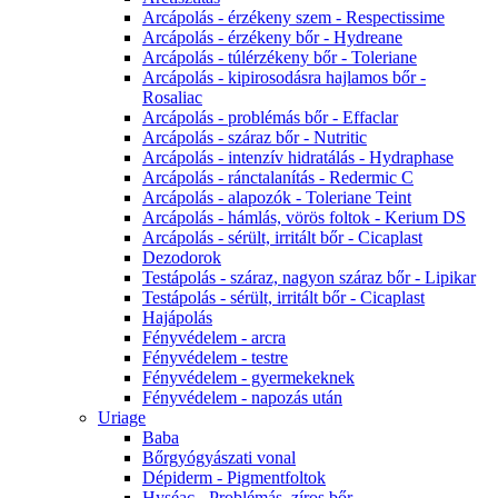
Arcápolás - érzékeny szem - Respectissime
Arcápolás - érzékeny bőr - Hydreane
Arcápolás - túlérzékeny bőr - Toleriane
Arcápolás - kipirosodásra hajlamos bőr -
Rosaliac
Arcápolás - problémás bőr - Effaclar
Arcápolás - száraz bőr - Nutritic
Arcápolás - intenzív hidratálás - Hydraphase
Arcápolás - ránctalanítás - Redermic C
Arcápolás - alapozók - Toleriane Teint
Arcápolás - hámlás, vörös foltok - Kerium DS
Arcápolás - sérült, irritált bőr - Cicaplast
Dezodorok
Testápolás - száraz, nagyon száraz bőr - Lipikar
Testápolás - sérült, irritált bőr - Cicaplast
Hajápolás
Fényvédelem - arcra
Fényvédelem - testre
Fényvédelem - gyermekeknek
Fényvédelem - napozás után
Uriage
Baba
Bőrgyógyászati vonal
Dépiderm - Pigmentfoltok
Hyséac - Problémás, zíros bőr