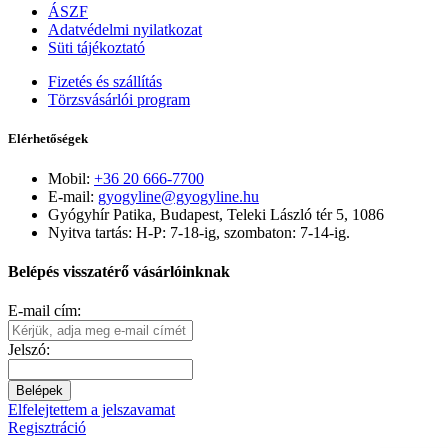
ÁSZF
Adatvédelmi nyilatkozat
Süti tájékoztató
Fizetés és szállítás
Törzsvásárlói program
Elérhetőségek
Mobil:
+36 20 666-7700
E-mail:
gyogyline@gyogyline.hu
Gyógyhír Patika, Budapest, Teleki László tér 5, 1086
Nyitva tartás: H-P: 7-18-ig, szombaton: 7-14-ig.
Belépés visszatérő vásárlóinknak
E-mail cím:
Jelszó:
Belépek
Elfelejtettem a jelszavamat
Regisztráció