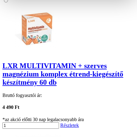
LXR MULTIVITAMIN + szerves
magnézium komplex étrend-kiegészítő
készítmény 60 db
Bruttó fogyasztói ár:
4 490 Ft
*az akció előtti 30 nap legalacsonyabb ára
Részletek