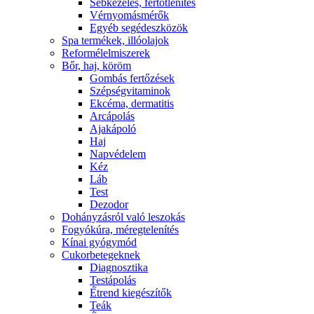
Sebkezelés, fertőtlenítés
Vérnyomásmérők
Egyéb segédeszközök
Spa termékek, illóolajok
Reformélelmiszerek
Bőr, haj, köröm
Gombás fertőzések
Szépségvitaminok
Ekcéma, dermatitis
Arcápolás
Ajakápoló
Haj
Napvédelem
Kéz
Láb
Test
Dezodor
Dohányzásról való leszokás
Fogyókúra, méregtelenítés
Kínai gyógymód
Cukorbetegeknek
Diagnosztika
Testápolás
É́trend kiegészítők
Teák