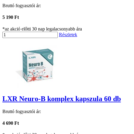
Bruttó fogyasztói ár:
5 190 Ft
*az akció előtti 30 nap legalacsonyabb ára
Részletek
LXR Neuro-B komplex kapszula 60 db
Bruttó fogyasztói ár:
4 690 Ft