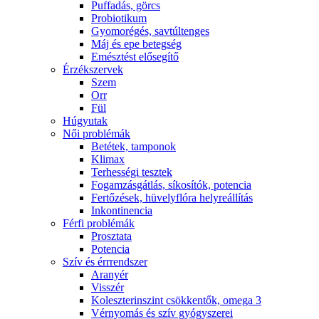
Puffadás, görcs
Probiotikum
Gyomorégés, savtúltenges
Máj és epe betegség
Emésztést elősegítő
Érzékszervek
Szem
Orr
Fül
Húgyutak
Női problémák
Betétek, tamponok
Klimax
Terhességi tesztek
Fogamzásgátlás, síkosítók, potencia
Fertőzések, hüvelyflóra helyreállítás
Inkontinencia
Férfi problémák
Prosztata
Potencia
Szív és érrrendszer
Aranyér
Visszér
Koleszterinszint csökkentők, omega 3
Vérnyomás és szív gyógyszerei