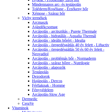
Mindennapos arc- és testápolás
Toléderm/Roséliane - Érzékeny bőr
Xémose - Száraz bőr
Vichy termékek
Arcmaszk
Ajándékcsomag
Arcápolás - arctisztítás - Purete Thermale
Arcápolás - hidratálás - Aqualia Thermál
Arcápolás - ideális bőrért - Idealia
Arcápolás - öregedésgátlás 40 év felett - Liftactiv
Arcápolás - öregedésgátlás 50 és 60 év felett -
Neovadiol
Arcápolás - problémás bőr - Normaderm
Arcápolás - száraz bőrre - Nutrilogie
Arcápolás - alapozók
Testápolás
Dezodorok
Hajápolás - Dercos
Férfiaknak - Homme
Fényvédelem
Arcápolás-Slow Age
Dermedic
CeraVe
Vitaminok