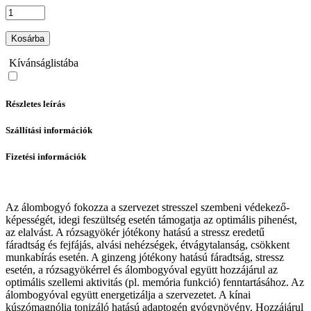
Kosárba
Kívánságlistába
Részletes leírás
Szállítási információk
Fizetési információk
Az álombogyó fokozza a szervezet stresszel szembeni védekező­
képességét, idegi feszültség esetén támogatja az optimális pihenést,
az elalvást. A rózsagyökér jótékony hatású a stressz eredetű
fáradtság és fejfájás, alvási nehézségek, étvágytalanság, csökkent
munkabírás esetén. A ginzeng jótékony hatású fáradtság, stressz
esetén, a rózsagyökérrel és álombogyóval együtt hozzájárul az
optimális szellemi aktivitás (pl. memória funkció) fenntartásához. Az
álombogyóval együtt energetizálja a szervezetet. A kínai
kúszómagnólia tonizáló hatású adaptogén gyógynövény. Hozzá­járul