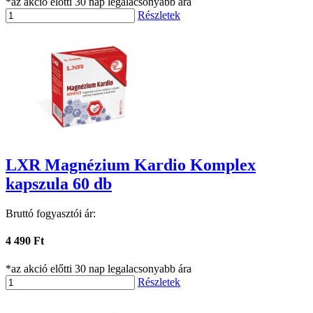
*az akció előtti 30 nap legalacsonyabb ára
Részletek
LXR Magnézium Kardio Komplex
kapszula 60 db
Bruttó fogyasztói ár:
4 490 Ft
*az akció előtti 30 nap legalacsonyabb ára
Részletek