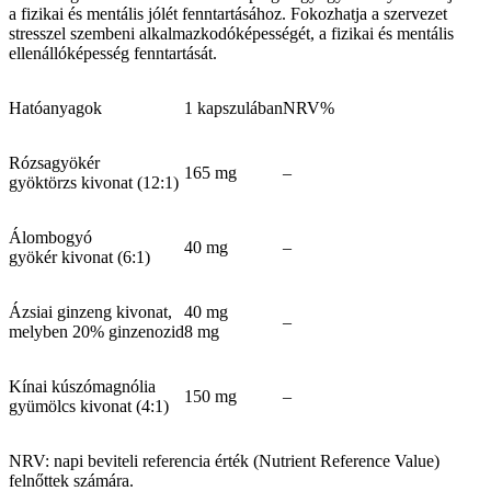
a fizikai és mentális jólét fenntartásához. Fokozhatja a szervezet
stresszel szembeni alkalmazkodóképességét, a fizikai és mentális
ellenállóképesség fenntartását.
Hatóanyagok
1 kapszulában
NRV%
Rózsagyökér
165 mg
–
gyöktörzs kivonat (12:1)
Álombogyó
40 mg
–
gyökér kivonat (6:1)
Ázsiai ginzeng kivonat,
40 mg
–
melyben 20% ginzenozid
8 mg
Kínai kúszómagnólia
150 mg
–
gyümölcs kivonat (4:1)
NRV: napi beviteli referencia érték (Nutrient Reference Value)
felnőttek számára.