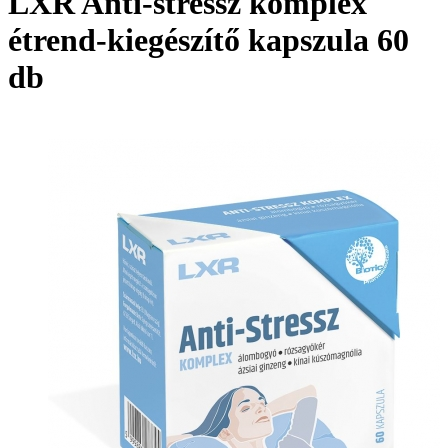
LXR Anti-stressz komplex
étrend-kiegészítő kapszula 60
db