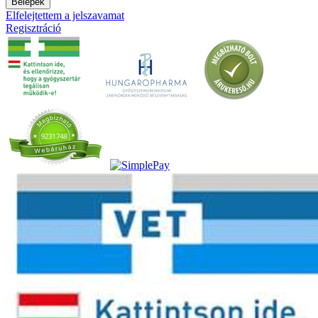
Belépek
Elfelejtettem a jelszavamat
Regisztráció