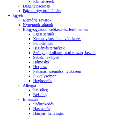
É́lelmiszerek
Daganatosoknak
Pajzsmirigy problémára
Egyéb
Memória zavarok
Nyugtatók, altatók
Bőrgyógyászat, sebkezelés, fertőtlenítes
É́gési sérülés
Koronavírus elleni védekezés
Fertőtlenítés
Higiéniás termékek
Szúnyog, kullancs, tetű riasztó, kezelő
Sebek, fekélyek
Hámosító
Herpesz
Pattanás, szemölcs, tyúkszem
Pikkelysömör
Hegkezelés
Allergia
Külsőleg
Belsőleg
Emésztés
Székrekedés
Hasmenés
Hányás, hányinger