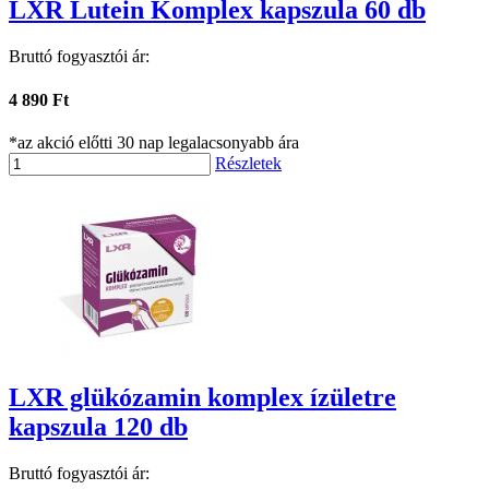
LXR Lutein Komplex kapszula 60 db
Bruttó fogyasztói ár:
4 890 Ft
*az akció előtti 30 nap legalacsonyabb ára
Részletek
LXR glükózamin komplex ízületre
kapszula 120 db
Bruttó fogyasztói ár: