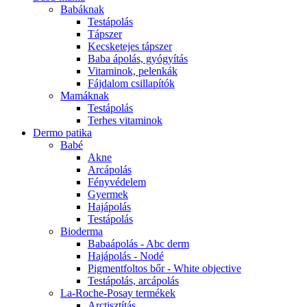
Babáknak
Testápolás
Tápszer
Kecsketejes tápszer
Baba ápolás, gyógyítás
Vitaminok, pelenkák
Fájdalom csillapítók
Mamáknak
Testápolás
Terhes vitaminok
Dermo patika
Babé
Akne
Arcápolás
Fényvédelem
Gyermek
Hajápolás
Testápolás
Bioderma
Babaápolás - Abc derm
Hajápolás - Nodé
Pigmentfoltos bőr - White objective
Testápolás, arcápolás
La-Roche-Posay termékek
Arctisztítás