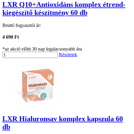
LXR Q10+Antioxidáns komplex étrend-
kiegészítő készítmény 60 db
Bruttó fogyasztói ár:
4 690 Ft
*az akció előtti 30 nap legalacsonyabb ára
Részletek
LXR Hialuronsav komplex kapszula 60
db