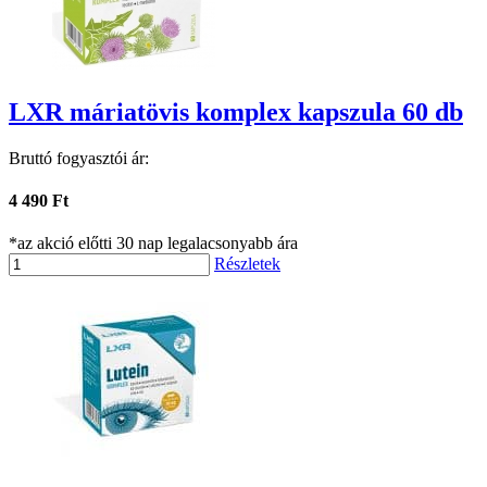
LXR máriatövis komplex kapszula 60 db
Bruttó fogyasztói ár:
4 490 Ft
*az akció előtti 30 nap legalacsonyabb ára
Részletek