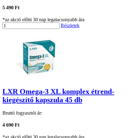
5 490 Ft
*az akció előtti 30 nap legalacsonyabb ára
Részletek
LXR Omega-3 XL komplex étrend-
kiegészítő kapszula 45 db
Bruttó fogyasztói ár:
4 690 Ft
*az akció előtti 30 nap legalacsonyabb ára